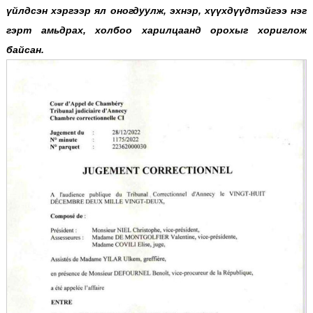
үйлдсэн хэргээр ял оногдуулж, эхнэр, хүүхдүүдтэйгээ нэг
гэрт амьдрах, холбоо харилцаанд орохыг хориглож
байсан.