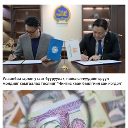
Улаанбаатарын утааг бууруулах, нийслэлчүүдийн эрүүл
мэндийг хамгаалах төслийг “Чингис хаан баялгийн сан нэгдэл”
ХХК-тай хамтран хэрэгжүүлнэ