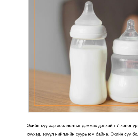
Эхийн сүүгээр хооллолтыг дэмжих дэлхийн 7 хоног ү
хүүхэд, эрүүл нийгмийн суурь юм байна. Эхийн сүү б