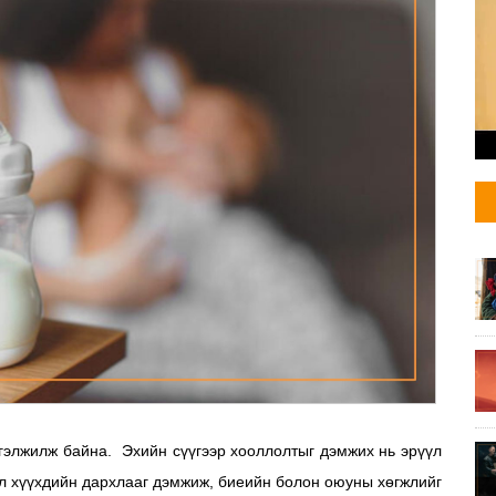
ргэлжилж байна. Эхийн сүүгээр хооллолтыг дэмжих нь эрүүл
ол хүүхдийн дархлааг дэмжиж, биеийн болон оюуны хөгжлийг