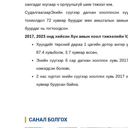
хангадаг юугаар ч орлуулшгүй шим тэжээл юм.
СудалгаагаарЭхийн сүүгээр дагнан хооллосон хү
тохиолдол 72 хувиар буурдаг мөн амьсгалын замын
буурдаг нь тогтоогдсон.
2017, 2023 онд хийсэн Хүн амын хоол тэжээлийн V
Хүүхдийг төрсний дараа 1 цагийн дотор ангир у
87.4 хувьболж, 3.7 хувиар өссөн,
Эхийн сүүгээр 6 сар дагнан хооллох хувь 2017
нэмэгдсэн боловч,
2 нас хүртэл эхийн сүүгээр хооллох хувь 2017 
хувиар буурсан байна.
САНАЛ БОЛГОХ