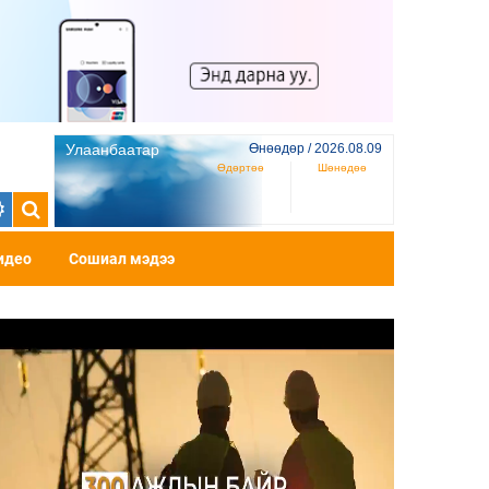
Улаанбаатар
Өнөөдөр / 2026.08.09
Өдөртөө
Шөнөдөө
идео
Сошиал мэдээ