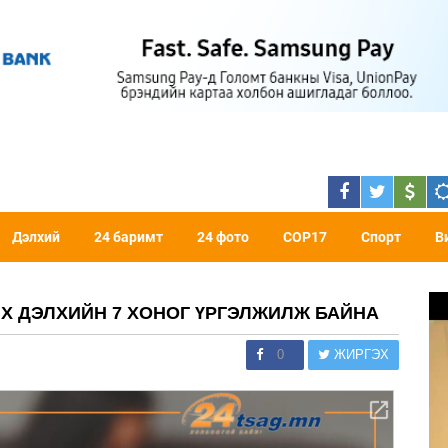
Дэлхий
24 баримт
24 фото
COP17
Спорт
В
Х ДЭЛХИЙН 7 ХОНОГ ҮРГЭЛЖИЛЖ БАЙНА
0
ЖИРГЭХ