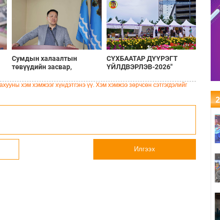
Сумдын халаалтын
СҮХБААТАР ДҮҮРЭГТ
төвүүдийн засвар,
ҮЙЛДВЭРЛЭВ-2026"
шинэчлэлийг бүрэн хийж,
ҮЗЭСГЭЛЭН ҮРГЭЛЖИЛЖ
хувийн хэвшил рүү
БАЙНА
хууны хэм хэмжээг хүндэтгэнэ үү. Хэм хэмжээ зөрчсөн сэтгэгдэлийг
менежментийг нь
2
шилжүүлсэн гэдгийг
онцоллоо
Илгээх