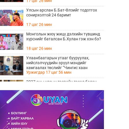
17 цаг 26 мин
Улсын арслан Б.Бат-Өлзийг тодотгох
сонирхолтой 24 баримт
17 цаг 26 мин
Монголын жюү жицү дэлхийн түвшинд
хүрснийг баталсан Б.Хулан гэж хэн бэ?
18 цаг 26 мин
Улаанбаатарын утааг бууруулах,
нийслэлчүүдийн эрүүл мэндийг
хамгаалах төслийг “Чингис хаан
Уржигдар 17 цаг 56 мин
баялгийн сан нэгдэл” ХХК-тай хамтран
хэрэгжүүлнэ
2027 оны улсын төсвийн төсөл болон
2026 оны төсвийн тодотголын төслийн
олон нийтийн хэлэлцүүлэг боллоо
Уржигдар 17 цаг 38 мин
Нийгмийн даатгалын сангийн хөрөнгө
7.6 тэрбум төгрөгөөр арвижлаа
Уржигдар 17 цаг 18 мин