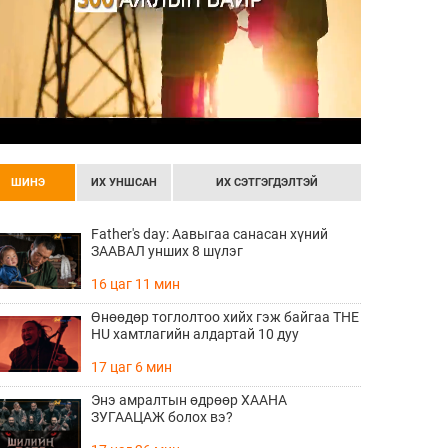
ШИНЭ
ИХ УНШСАН
ИХ СЭТГЭГДЭЛТЭЙ
Father's day: Аавыгаа санасан хүний
ЗААВАЛ унших 8 шүлэг
16 цаг 11 мин
Өнөөдөр тоглолтоо хийх гэж байгаа THE
HU хамтлагийн алдартай 10 дуу
17 цаг 6 мин
Энэ амралтын өдрөөр ХААНА
ЗУГААЦАЖ болох вэ?