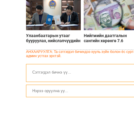
Улаанбаатарын утааг
Нийгмийн даатгалын
бууруулах, нийслэлчүүдийн
сангийн хөрөнгө 7.6
эрүүл мэндийг хамгаалах
тэрбум төгрөгөөр
төслийг “Чингис хаан
арвижлаа
АНХААРУУЛГА: Та сэтгэгдэл бичихдээ хууль зүйн болон ёс сурта
баялгийн сан нэгдэл” ХХК-
админ устгах эрхтэй.
тай хамтран хэрэгжүүлнэ