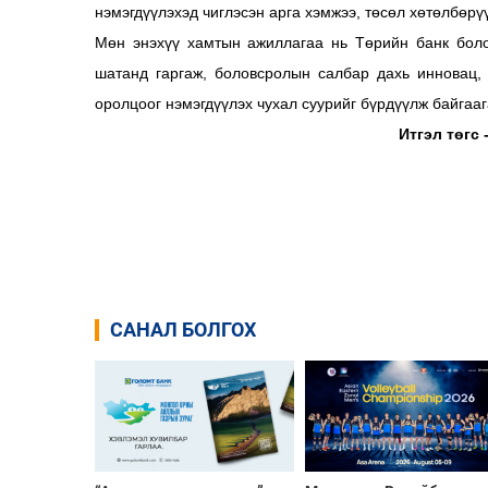
нэмэгдүүлэхэд чиглэсэн арга хэмжээ, төсөл хөтөлбөрү
Мөн энэхүү хамтын ажиллагаа нь Төрийн банк бол
шатанд гаргаж, боловсролын салбар дахь инновац, 
оролцоог нэмэгдүүлэх чухал суурийг бүрдүүлж байгаа
Итгэл төгс
САНАЛ БОЛГОХ