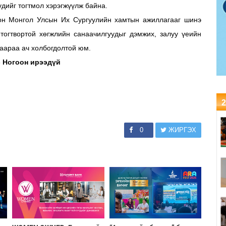
үдийг тогтмол хэрэгжүүлж байна.
он Монгол Улсын Их Сургуулийн хамтын ажиллагааг шинэ
тогтвортой хөгжлийн санаачилгуудыг дэмжих, залуу үеийн
гаараа ач холбогдолтой юм.
 - Ногоон ирээдүй
2
0
ЖИРГЭХ