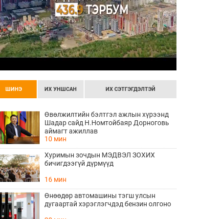
ШИНЭ
ИХ УНШСАН
ИХ СЭТГЭГДЭЛТЭЙ
Өвөлжилтийн бэлтгэл ажлын хүрээнд
Шадар сайд Н.Номтойбаяр Дорноговь
аймагт ажиллав
10 мин
Хуримын зочдын МЭДВЭЛ ЗОХИХ
бичигдээгүй дүрмүүд
16 мин
Өнөөдөр автомашины тэгш улсын
дугаартай хэрэглэгчдэд бензин олгоно