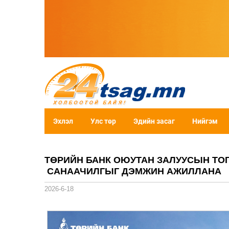
Эхлэл
Улс төр
Эдийн засаг
Нийгэм
ТӨРИЙН БАНК ОЮУТАН ЗАЛУУСЫН ТО
САНААЧИЛГЫГ ДЭМЖИН АЖИЛЛАНА
2026-6-18