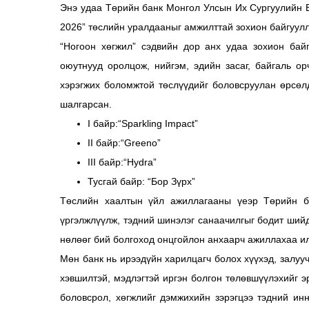
Энэ удаа Төрийн банк Монгол Улсын Их Сургуулийн 
2026” төслийн уралдааныг амжилттай зохион байгуул
“Ногоон хөгжил” сэдвийн дор анх удаа зохион бай
оюутнууд оролцож, нийгэм, эдийн засаг, байгаль о
хэрэгжих боломжтой төслүүдийг боловсруулан өрсөл
шалгарсан.
I байр:“Sparkling Impact”
II байр:“Greeno”
III байр:“Hydra”
Тусгай байр: “Бор Зүрх”
Төслийн хаалтын үйл ажиллагааны үеэр Төрийн ба
үргэлжлүүлж, тэдний шинэлэг санаачилгыг бодит шийд
нөлөөг бий болгоход онцгойлон анхаарч ажиллахаа и
Мөн банк нь ирээдүйн харилцагч болох хүүхэд, залууч
хэвшилтэй, мэдлэгтэй иргэн болгон төлөвшүүлэхийг 
боловсрол, хөгжлийг дэмжихийн зэрэгцээ тэдний инн