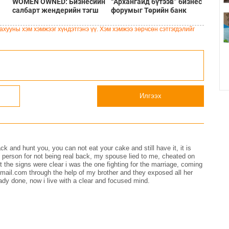
WOMEN OWNED: Бизнесийн
“Архангайд бүтээв” бизнес
салбарт жендерийн тэгш
форумыг Төрийн банк
-
оролцоог хангаж, бизнес
дэмжин ажиллалаа
нө
эрхлэгч эмэгтэйчүүдийг
хууны хэм хэмжээг хүндэтгэнэ үү. Хэм хэмжээ зөрчсөн сэтгэгдэлийг
дэмжинэ
Илгээх
ck and hunt you, you can not eat your cake and still have it, it is
he person for not being real back, my spouse lied to me, cheated on
t the signs were clear i was the one fighting for the marriage, coming
ail.com through the help of my brother and they exposed all her
ady done, now i live with a clear and focused mind.