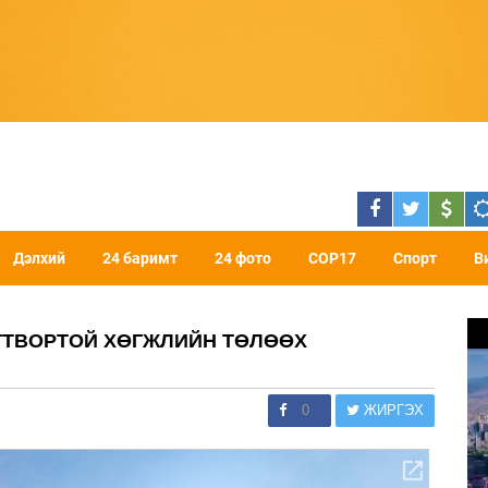
Дэлхий
24 баримт
24 фото
COP17
Спорт
В
ГТВОРТОЙ ХӨГЖЛИЙН ТӨЛӨӨХ
0
ЖИРГЭХ