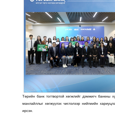
Төрийн банк тогтвортой хөгжлийг дэмжигч банкны х
манлайллыг хөгжүүлэх чиглэлээр нийгмийн хариуцла
ирсэн.