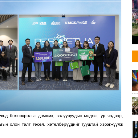
увьд боловсролыг дэмжих, залуучуудын мэдлэг, ур чадвар,
гын олон талт төсөл, хөтөлбөрүүдийг тууштай хэрэгжүүлж