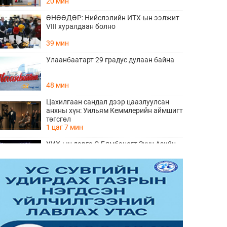
20 мин
ӨНӨӨДӨР: Нийслэлийн ИТХ-ын ээлжит
VIII хуралдаан болно
39 мин
Улаанбаатарт 29 градус дулаан байна
48 мин
Цахилгаан сандал дээр цаазлуулсан
анхны хүн: Уильям Кеммлерийн аймшигт
төгсгөл
1 цаг 7 мин
УИХ-ын дарга С.Бямбацогт Зүүн Азийн
эрэгтэйчүүдийн волейболын аварга
шалгаруулах тэмцээнийг нээж, баг
17 цаг 22 мин
тамирчдад амжилт хүслээ
The MongolZ багийн шинэ бүрэлдэхүүн
ба BLAST Bounty Summer 2026
тэмцээний тойм
17 цаг 25 мин