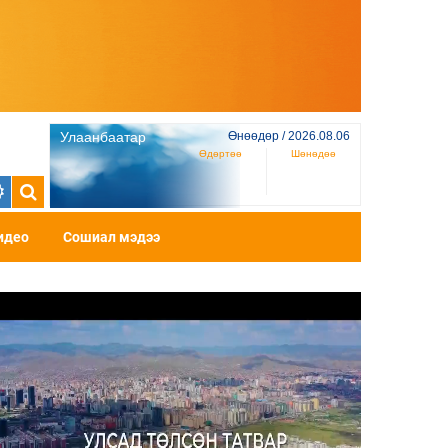
Улаанбаатар
Өнөөдөр / 2026.08.06
Өдөртөө
Шөнөдөө
идео
Сошиал мэдээ