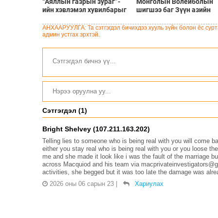
“Аяллын газрын зураг”-
Монголын Волейболын
ийн хэвлэмэл хувилбарыг
шигшээ баг Зүүн азийн
Голомт банкны салбараас
шилдгүүдтэй 8-р сарын 5
үнэ төлбөргүй авах
9-нд эх орондоо өрсөлдө
АНХААРУУЛГА: Та сэтгэгдэл бичихдээ хууль зүйн болон ёс сурта
боломжтой
админ устгах эрхтэй.
Сэтгэгдэл (1)
Bright Shelvey (107.211.163.202)
Telling lies to someone who is being real with you will come ba
either you stay real who is being real with you or you loose t
me and she made it look like i was the fault of the marriage bu
across Macquiod and his team via macprivateinvestigators@gm
activities, she begged but it was too late the damage was alre
2026 оны 06 сарын 23
|
Хариулах