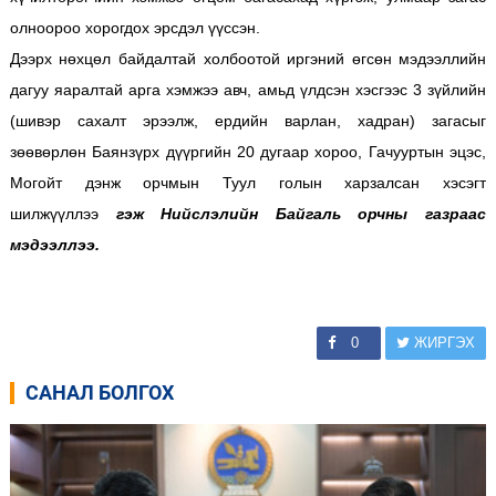
олноороо хорогдох эрсдэл үүссэн.
Дээрх нөхцөл байдалтай холбоотой иргэний өгсөн мэдээллийн
дагуу яаралтай арга хэмжээ авч, амьд үлдсэн хэсгээс 3 зүйлийн
(шивэр сахалт эрээлж, ердийн варлан, хадран) загасыг
зөөвөрлөн Баянзүрх дүүргийн 20 дугаар хороо, Гачууртын эцэс,
Могойт дэнж орчмын Туул голын харзалсан хэсэгт
шилжүүллээ
гэж Нийслэлийн Байгаль орчны газраас
мэдээллээ.
0
ЖИРГЭХ
САНАЛ БОЛГОХ