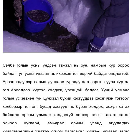
Сэлбэ голын усны үндсэн тэжээл нь зун, намрын хур бороо
байдаг тул усны түвшин нь ихээхэн тогтворгүй байдаг онцлогтой.
Арваннэгдүгээр сарын дундаас гуравдугаар сарын сүүлч хүртэл
гол ёроолдоо хүртэл хөлдөж, урсацгүй болдог. Үүний улмаас
голын ус зөвхөн гүн цүнхээл бүхий хэсгүүддээ хэсэгчлэн тогтоол
хэлбэрээр тогтон, бусад хэсгүүд нь бүрэн хөлдөх, эсхүл хатах
байдалд орсны улмаас хөлдөөгүй хонхор хэсэг газарт загас
олноор цугларч, амьдрах орчны усанд агуулагдах
хүчилтөрөгчийн хэмжээ огцом багасахад хүргэж, улмаар загас