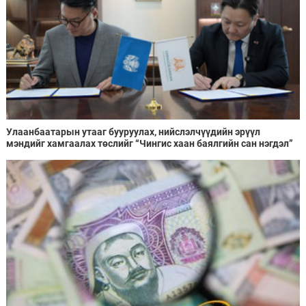
Улаанбаатарын утааг бууруулах, нийслэлчүүдийн эрүүл
мэндийг хамгаалах төслийг “Чингис хаан баялгийн сан нэгдэл”
ХХК-тай хамтран хэрэгжүүлнэ