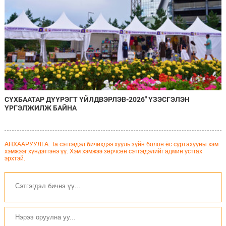
СҮХБААТАР ДҮҮРЭГТ ҮЙЛДВЭРЛЭВ-2026" ҮЗЭСГЭЛЭН
ҮРГЭЛЖИЛЖ БАЙНА
АНХААРУУЛГА: Та сэтгэгдэл бичихдээ хууль зүйн болон ёс суртахууны хэм
хэмжээг хүндэтгэнэ үү. Хэм хэмжээ зөрчсөн сэтгэгдэлийг админ устгах
эрхтэй.