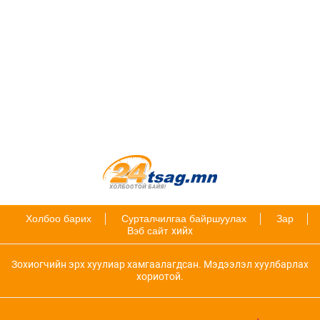
Холбоо барих
Сурталчилгаа байршуулах
Зар
Вэб сайт
хийх
Зохиогчийн эрх хуулиар хамгаалагдсан. Мэдээлэл хуулбарлах
хориотой.