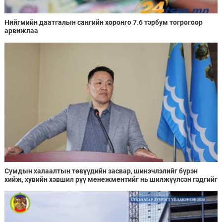
Нийгмийн даатгалын сангийн хөрөнгө 7.6 тэрбум төгрөгөөр
арвижлаа
Сумдын халаалтын төвүүдийн засвар, шинэчлэлийг бүрэн
хийж, хувийн хэвшил рүү менежментийг нь шилжүүлсэн гэдгийг
онцоллоо