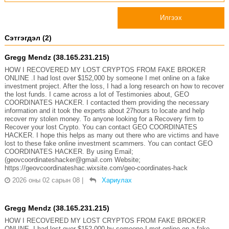
Илгээх
Сэтгэгдэл (2)
Gregg Mendz (38.165.231.215)
HOW I RECOVERED MY LOST CRYPTOS FROM FAKE BROKER
ONLINE .I had lost over $152,000 by someone I met online on a fake
investment project. After the loss, I had a long research on how to recover
the lost funds. I came across a lot of Testimonies about, GEO
COORDINATES HACKER. I contacted them providing the necessary
information and it took the experts about 27hours to locate and help
recover my stolen money. To anyone looking for a Recovery firm to
Recover your lost Crypto. You can contact GEO COORDINATES
HACKER. I hope this helps as many out there who are victims and have
lost to these fake online investment scammers. You can contact GEO
COORDINATES HACKER. By using Email;
(geovcoordinateshacker@gmail.com Website;
https://geovcoordinateshac.wixsite.com/geo-coordinates-hack
2026 оны 02 сарын 08
|
Хариулах
Gregg Mendz (38.165.231.215)
HOW I RECOVERED MY LOST CRYPTOS FROM FAKE BROKER
ONLINE .I had lost over $152,000 by someone I met online on a fake