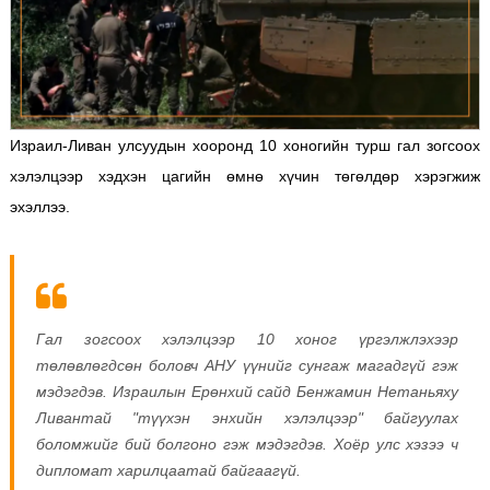
Израил-Ливан улсуудын хооронд 10 хоногийн турш гал зогсоох
хэлэлцээр хэдхэн цагийн өмнө хүчин төгөлдөр хэрэгжиж
эхэллээ.
Гал зогсоох хэлэлцээр 10 хоног үргэлжлэхээр
төлөвлөгдсөн боловч АНУ үүнийг сунгаж магадгүй гэж
мэдэгдэв. Израилын Ерөнхий сайд Бенжамин Нетаньяху
Ливантай "түүхэн энхийн хэлэлцээр" байгуулах
боломжийг бий болгоно гэж мэдэгдэв. Хоёр улс хэзээ ч
дипломат харилцаатай байгаагүй.