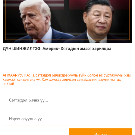
ДҮН ШИНЖИЛГЭЭ: Америк- Хятадын эмзэг харилцаа
АНХААРУУЛГА: Та сэтгэгдэл бичихдээ хууль зүйн болон ёс суртахууны хэм
хэмжээг хүндэтгэнэ үү. Хэм хэмжээ зөрчсөн сэтгэгдэлийг админ устгах
эрхтэй.
Илгээх