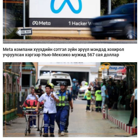
Meta компани хүүхдийн сэтгэл зүйн эрүүл мэндэд хохирол
учруулсан хэргээр Нью-Мексико мужид 567 сая доллар
төлөхөөр болжээ