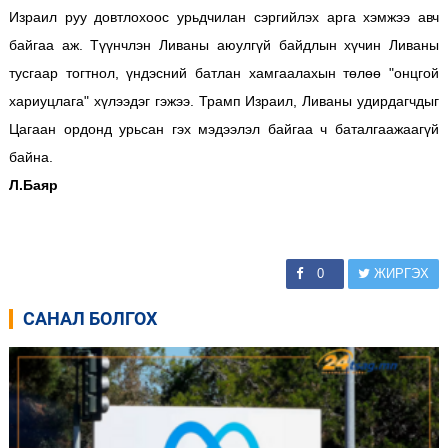
Израил руу довтлохоос урьдчилан сэргийлэх арга хэмжээ авч
байгаа аж. Түүнчлэн Ливаны аюулгүй байдлын хүчин Ливаны
тусгаар тогтнол, үндэсний батлан ​​​​хамгаалахын төлөө "онцгой
хариуцлага" хүлээдэг гэжээ.
Трамп Израил, Ливаны удирдагчдыг
Цагаан ордонд урьсан гэх мэдээлэл байгаа ч баталгаажаагүй
байна.
Л.Баяр
0
ЖИРГЭХ
САНАЛ БОЛГОХ