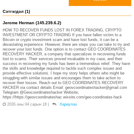
Сэтгэгдэл (1)
Jerome Herman (145.239.6.2)
HOW TO RECOVER FUNDS LOST IN FOREX TRADING, CRYPTO
INVESTMENT OR CRYPTO TRADING If you have fallen victim to a
Bitcoin or crypto investment scam and have lost funds, it can be a
devastating experience. However, there are steps you can take to try and
recover your lost funds. One option is to contact GEO COORDINATES
RECOVERY HACKER, a company that specializes in recovering funds
lost to scams. Their services proved invaluable in my case, and their
success in recovering my funds has been a tremendous relief. They have
the skills and knowledge required to tackle such complex issues and
provide effective solutions. I hope my story helps others who might be
struggling with similar issues and encourages them to take action to
recover their losses. Reach out to GEO COORDINATES RECOVERY
HACKER via contact details Email: geovcoordinateshacker@gmail.com
Telegram @Geocoordinateshacker Website;
https://https://geovcoordinateshac.wixsite.com/geo-coordinates-hack
2026 оны 04 сарын 18
|
Хариулах