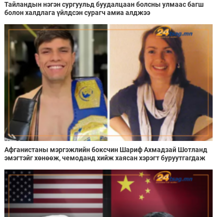
Тайландын нэгэн сургуульд буудалцаан болсны улмаас багш
болон халдлага үйлдсэн сурагч амиа алджээ
Афганистаны мэргэжлийн боксчин Шариф Ахмадзай Шотланд
эмэгтэйг хөнөөж, чемоданд хийж хаясан хэрэгт буруутгагдаж
байна