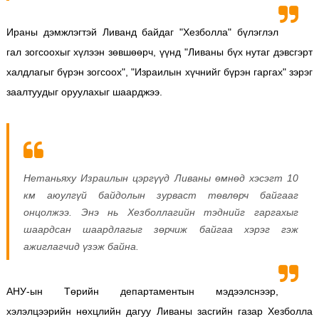
Ираны дэмжлэгтэй Ливанд байдаг "Хезболла" бүлэглэл
гал зогсоохыг хүлээн зөвшөөрч, үүнд "Ливаны бүх нутаг дэвсгэрт
халдлагыг бүрэн зогсоох", "Израилын хүчнийг бүрэн гаргах" зэрэг
заалтуудыг оруулахыг шаарджээ.
Нетаньяху Израилын цэргүүд Ливаны өмнөд хэсэгт 10
км аюулгүй байдолын зурваст төвлөрч байгааг
онцолжээ. Энэ нь Хезболлагийн тэднийг гаргахыг
шаардсан шаардлагыг зөрчиж байгаа хэрэг гэж
ажиглагчид үзэж байна.
АНУ-ын Төрийн департаментын мэдээлснээр,
хэлэлцээрийн нөхцлийн дагуу Ливаны засгийн газар Хезболла