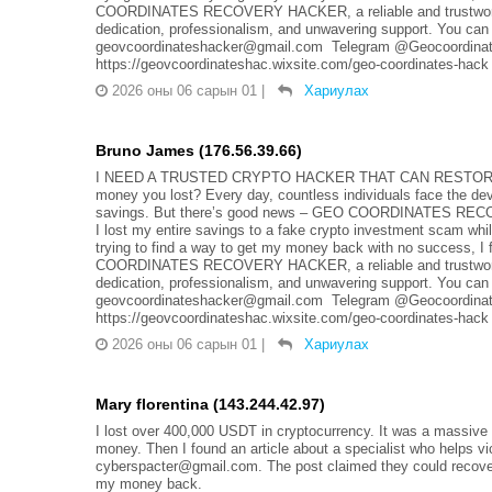
COORDINATES RECOVERY HACKER, a reliable and trustworthy 
dedication, professionalism, and unwavering support. You can 
geovcoordinateshacker@gmail.com Telegram @Geocoordinate
https://geovcoordinateshac.wixsite.com/geo-coordinates-hack
2026 оны 06 сарын 01
|
Хариулах
Bruno James (176.56.39.66)
I NEED A TRUSTED CRYPTO HACKER THAT CAN RESTORE LO
money you lost? Every day, countless individuals face the dev
savings. But there’s good news – GEO COORDINATES RECOVER
I lost my entire savings to a fake crypto investment scam whi
trying to find a way to get my money back with no success, 
COORDINATES RECOVERY HACKER, a reliable and trustworthy 
dedication, professionalism, and unwavering support. You can 
geovcoordinateshacker@gmail.com Telegram @Geocoordinate
https://geovcoordinateshac.wixsite.com/geo-coordinates-hack
2026 оны 06 сарын 01
|
Хариулах
Mary florentina (143.244.42.97)
I lost over 400,000 USDT in cryptocurrency. It was a massive f
money. Then I found an article about a specialist who helps vi
cyberspacter@gmail.com. The post claimed they could recover 
my money back.