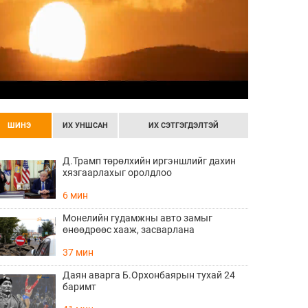
ШИНЭ
ИХ УНШСАН
ИХ СЭТГЭГДЭЛТЭЙ
Д.Трамп төрөлхийн иргэншлийг дахин
хязгаарлахыг оролдлоо
6 мин
Монелийн гудамжны авто замыг
өнөөдрөөс хааж, засварлана
37 мин
Даян аварга Б.Орхонбаярын тухай 24
баримт