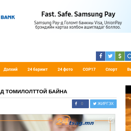
Дэлхий
24 баримт
24 фото
COP17
Спорт
В
АД ТОМИЛОЛТТОЙ БАЙНА
0
ЖИРГЭХ