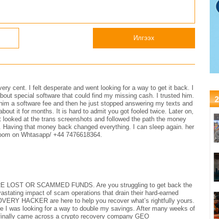
Илгээх
ery cent. I felt desperate and went looking for a way to get it back. I
out special software that could find my missing cash. I trusted him.
2
him a software fee and then he just stopped answering my texts and
bout it for months. It is hard to admit you got fooled twice. Later on,
ust looked at the trans screenshots and followed the path the money
 Having that money back changed everything. I can sleep again. her
m on Whtasapp/ +44 7476618364.
ST OR SCAMMED FUNDS. Are you struggling to get back the
astating impact of scam operations that drain their hard-earned
Y HACKER are here to help you recover what’s rightfully yours.
le I was looking for a way to double my savings. After many weeks of
I finally came across a crypto recovery company GEO