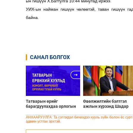
ын гишүүн Х.Баттулга 10:44 минутад иржээ.
УИХ-ын найман гишүүн чөлөөтэй, таван гишүүн гад
байна.
САНАЛ БОЛГОХ
Татварын өрийг
Өвөлжилтийн бэлтгэл
барагдуулахдаа орлогын
ажлын хүрээнд Шадар
30 хувийг татвар төлөгчид
сайд Н.Номтойбаяр
үлдээхээр хуульчилж,
Дорноговь аймагт
АНХААРУУЛГА: Та сэтгэгдэл бичихдээ хууль зүйн болон ёс сурта
татварын тайлангаа
ажиллав
админ устгах эрхтэй.
залруулах хугацааг хоёр
жил болгон сунгажээ