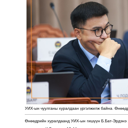
УИХ-ын чуулганы хуралдаан үргэлжилж байна. Өнөөдр
Өнөөдрийн хуралдаанд УИХ-ын гишүүн Б.Бат-Эрдэнэ х