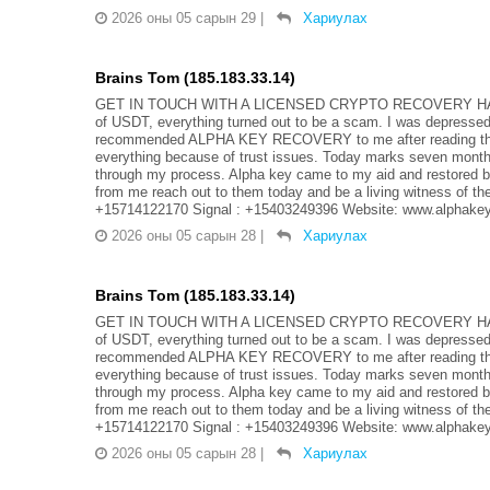
2026 оны 05 сарын 29
|
Хариулах
Brains Tom (185.183.33.14)
GET IN TOUCH WITH A LICENSED CRYPTO RECOVERY HACKE
of USDT, everything turned out to be a scam. I was depressed 
recommended ALPHA KEY RECOVERY to me after reading their
everything because of trust issues. Today marks seven month
through my process. Alpha key came to my aid and restored b
from me reach out to them today and be a living witness of 
+15714122170 Signal : +15403249396 Website: www.alphake
2026 оны 05 сарын 28
|
Хариулах
Brains Tom (185.183.33.14)
GET IN TOUCH WITH A LICENSED CRYPTO RECOVERY HACKE
of USDT, everything turned out to be a scam. I was depressed 
recommended ALPHA KEY RECOVERY to me after reading their
everything because of trust issues. Today marks seven month
through my process. Alpha key came to my aid and restored b
from me reach out to them today and be a living witness of 
+15714122170 Signal : +15403249396 Website: www.alphake
2026 оны 05 сарын 28
|
Хариулах