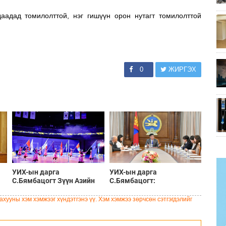
аадад томилолттой, нэг гишүүн орон нутагт томилолттой
0
ЖИРГЭХ
УИХ-ын дарга
УИХ-ын дарга
С.Бямбацогт Зүүн Азийн
С.Бямбацогт:
эрэгтэйчүүдийн
Хэлэлцүүлгээс илүү
волейболын аварга
хэрэгжилт, амлалтаас илүү
хууны хэм хэмжээг хүндэтгэнэ үү. Хэм хэмжээ зөрчсөн сэтгэгдэлийг
шалгаруулах тэмцээнийг
бодит үр дүн чухал
нээж, баг тамирчдад
амжилт хүслээ