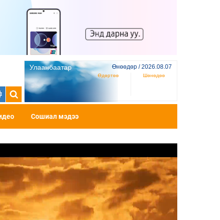
Улаанбаатар
Өнөөдөр / 2026.08.07
Өдөртөө
Шөнөдөө
идео
Сошиал мэдээ