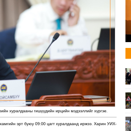
ийн хуралдааны гишүүдийн ирцийн мэдээллийг хүргэе.
амгийн эрт буюу 09:00 цагт хуралдаанд иржээ. Харин УИХ-