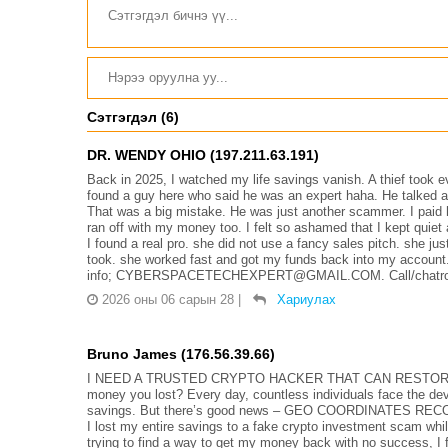
Сэтгэгдэл (6)
DR. WENDY OHIO (197.211.63.191)
Back in 2025, I watched my life savings vanish. A thief took ev
found a guy here who said he was an expert haha. He talked ab
That was a big mistake. He was just another scammer. I paid 
ran off with my money too. I felt so ashamed that I kept quiet a
I found a real pro. she did not use a fancy sales pitch. she j
took. she worked fast and got my funds back into my account.
info; CYBERSPACETECHEXPERT@GMAIL.COM. Call/chatroo
2026 оны 06 сарын 28
|
Хариулах
Bruno James (176.56.39.66)
I NEED A TRUSTED CRYPTO HACKER THAT CAN RESTORE LO
money you lost? Every day, countless individuals face the dev
savings. But there’s good news – GEO COORDINATES RECOVER
I lost my entire savings to a fake crypto investment scam whi
trying to find a way to get my money back with no success, 