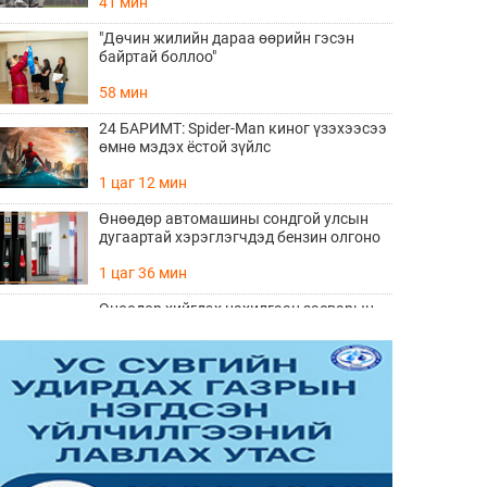
41 мин
"Дөчин жилийн дараа өөрийн гэсэн
байртай боллоо"
58 мин
24 БАРИМТ: Spider-Man киног үзэхээсээ
өмнө мэдэх ёстой зүйлс
1 цаг 12 мин
Өнөөдөр автомашины сондгой улсын
дугаартай хэрэглэгчдэд бензин олгоно
1 цаг 36 мин
Өнөөдөр хийгдэх цахилгаан засварын
хуваарь
1 цаг 39 мин
ӨНӨӨДӨР: “Чингис хааны тайлга
тахилга” сэдэвт эрдэм шинжилгээний
хурал болно
1 цаг 48 мин