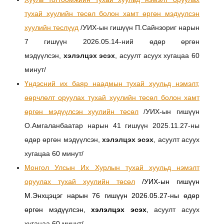
тухай хуулийн төсөл болон хамт өргөн мэдүүлсэн
хуулийн төслүүд
/УИХ-ын гишүүн П.Сайнзориг нарын
7 гишүүн 2026.05.14-ний өдөр өргөн
мэдүүлсэн,
хэлэлцэх эсэх
, асуулт асуух хугацаа 60
минут/
Үндэсний их баяр наадмын тухай хуульд нэмэлт,
өөрчлөлт оруулах тухай хуулийн төсөл болон хамт
өргөн мэдүүлсэн хуулийн төсөл
/УИХ-ын гишүүн
О.Амгаланбаатар нарын 41 гишүүн 2025.11.27-ны
өдөр өргөн мэдүүлсэн,
хэлэлцэх эсэх
, асуулт асуух
хугацаа 60 минут/
Монгол Улсын Их Хурлын тухай хуульд нэмэлт
оруулах тухай хуулийн төсөл
/УИХ-ын гишүүн
М.Энхцэцэг нарын 76 гишүүн 2026.05.27-ны өдөр
өргөн мэдүүлсэн,
хэлэлцэх эсэх
,
асуулт асуух
хугацаа 60 минут/