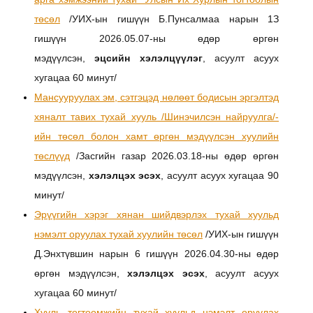
төсөл
/УИХ-ын гишүүн Б.Пунсалмаа нарын 1З
гишүүн 2026.05.07-ны өдөр өргөн
мэдүүлсэн,
эцсийн хэлэлцүүлэг
,
асуулт асуух
хугацаа 60 минут/
Мансууруулах эм, сэтгэцэд нөлөөт бодисын эргэлтэд
хяналт тавих тухай хууль /Шинэчилсэн найруулга/-
ийн төсөл болон хамт өргөн мэдүүлсэн хуулийн
төслүүд
/Засгийн газар 2026.03.18-ны өдөр өргөн
мэдүүлсэн,
хэлэлцэх эсэх
, асуулт асуух хугацаа 90
минут/
Эрүүгийн хэрэг хянан шийдвэрлэх тухай хуульд
нэмэлт оруулах тухай хуулийн төсөл
/УИХ-ын гишүүн
Д.Энхтүвшин нарын 6 гишүүн 2026.04.30-ны өдөр
өргөн мэдүүлсэн,
хэлэлцэх эсэх
, асуулт асуух
хугацаа 60 минут/
Хууль тогтоомжийн тухай хуульд нэмэлт оруулах