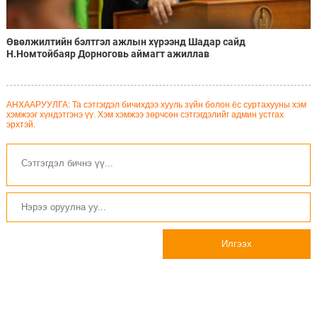
Өвөлжилтийн бэлтгэл ажлын хүрээнд Шадар сайд
Н.Номтойбаяр Дорноговь аймагт ажиллав
АНХААРУУЛГА: Та сэтгэгдэл бичихдээ хууль зүйн болон ёс суртахууны хэм
хэмжээг хүндэтгэнэ үү. Хэм хэмжээ зөрчсөн сэтгэгдэлийг админ устгах
эрхтэй.
Илгээх