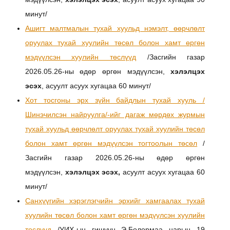
минут/
Ашигт малтмалын тухай хуульд нэмэлт, өөрчлөлт
оруулах тухай хуулийн төсөл
болон хамт өргөн
мэдүүлсэн хуулийн төслүүд
/Засгийн газар
2026.05.26-ны өдөр өргөн мэдүүлсэн,
хэлэлцэх
эсэх
, асуулт асуух хугацаа 60 минут/
Хот тосгоны эрх зүйн байдлын тухай хууль /
Шинэчилсэн найруулга/-ийг дагаж мөрдөх журмын
тухай хуульд өөрчлөлт оруулах тухай хуулийн төсөл
болон хамт өргөн мэдүүлсэн тогтоолын төсөл
/
Засгийн газар 2026.05.26-ны өдөр өргөн
мэдүүлсэн,
хэлэлцэх эсэх,
асуулт асуух хугацаа 60
минут/
Санхүүгийн хэрэглэгчийн эрхийг хамгаалах тухай
хуулийн төсөл болон хамт өргөн мэдүүлсэн хуулийн
төслүүд
/УИХ-ын гишүүн Э.Болормаа нарын 19