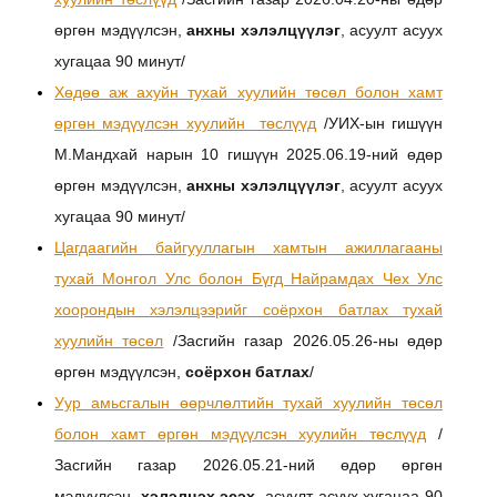
өргөн мэдүүлсэн,
анхны хэлэлцүүлэг
, асуулт асуух
хугацаа 90 минут/
Хөдөө аж ахуйн тухай хуулийн төсөл болон хамт
өргөн мэдүүлсэн хуулийн төслүүд
/УИХ-ын гишүүн
М.Мандхай нарын 10 гишүүн 2025.06.19-ний өдөр
өргөн мэдүүлсэн,
анхны хэлэлцүүлэг
, асуулт асуух
хугацаа 90 минут/
Цагдаагийн байгууллагын хамтын ажиллагааны
тухай Монгол Улс болон Бүгд Найрамдах Чех Улс
хоорондын хэлэлцээрийг соёрхон батлах тухай
хуулийн төсөл
/Засгийн газар 2026.05.26-ны өдөр
өргөн мэдүүлсэн,
соёрхон батлах
/
Уур амьсгалын өөрчлөлтийн тухай хуулийн төсөл
болон хамт өргөн мэдүүлсэн хуулийн төслүүд
/
Засгийн газар 2026.05.21-ний өдөр өргөн
мэдүүлсэн,
хэлэлцэх эсэх
, асуулт асуух хугацаа 90