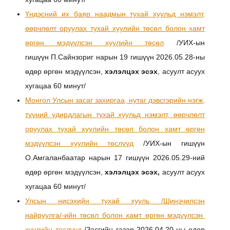
Үндэсний их баяр наадмын тухай хуульд нэмэлт,
өөрчлөлт оруулах тухай хуулийн төсөл болон хамт
өргөн мэдүүлсэн хуулийн төсөл
/УИХ-ын
гишүүн П.Сайнзориг нарын 19 гишүүн 2026.05.28-ны
өдөр өргөн мэдүүлсэн,
хэлэлцэх эсэх
, асуулт асуух
хугацаа 60 минут/
Монгол Улсын засаг захиргаа, нутаг дэвсгэрийн нэгж,
түүний удирдлагын тухай хуульд нэмэлт, өөрчлөлт
оруулах тухай хуулийн төсөл болон хамт өргөн
мэдүүлсэн хуулийн төслүүд
/УИХ-ын гишүүн
О.Амгаланбаатар нарын 17 гишүүн 2026.05.29-ний
өдөр өргөн мэдүүлсэн,
хэлэлцэх эсэх,
асуулт асуух
хугацаа 60 минут/
Улсын нисэхийн тухай хууль /Шинэчилсэн
найруулга/-ийн төсөл болон хамт өргөн мэдүүлсэн
хуулийн төслүүд
/Засгийн газар 2026.04.20-ны өдөр