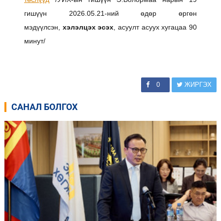
гишүүн 2026.05.21-ний өдөр өргөн
мэдүүлсэн,
хэлэлцэх эсэх
, асуулт асуух хугацаа 90
минут/
0
ЖИРГЭХ
САНАЛ БОЛГОХ