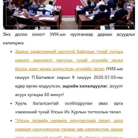
Энэ долоо хоногт УИХ-ын чуулганаар дараах асуудлыг
хэлэлцэнэ.
Замын хөдөлгөөний аюулгүй байдлын тухай хуульд
нэмэлт, өөрчлөлт оруулах тухай хуулийн төсөл
болон хамт өргөн мэдүүлсэн хуулийн төсөл
/УИХ-ын
гишүүн П.Батчимэг нарын 9 гишүүн 2025.07.03-ны
өдөр өргөн мэдүүлсэн,
эцсийн
хэлэлцүүлэг
, асуулт
асуух хугацаа 60 минут/
Хууль баталсантай холбогдуулан авах арга
хэмжээний тухай Улсын Их Хурлын тогтоолын төсөл
“Улсын төсвийн хөрөнгө оруулалтаар төсөл, арга
хэмжээг санхүүжүүлэх талаар авч хэрэгжүүлэх зарим
арга хэмжээний тухай” Улсын Их Хурлын тогтоолын