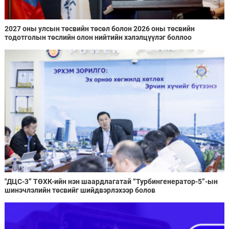
2027 оны улсын төсвийн төсөл болон 2026 оны төсвийн
тодотголын төслийн олон нийтийн хэлэлцүүлэг боллоо
"ДЦС-3” ТӨХК-ийн нэн шаардлагатай “Турбингенератор-5”-ын
шинэчлэлийн төсвийг шийдвэрлэхээр болов