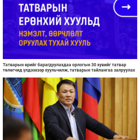
Татварын өрийг барагдуулахдаа орлогын 30 хувийг татвар
төлөгчид үлдээхээр хуульчилж, татварын тайлангаа залруулах
хугацааг хоёр жил болгон сунгажээ