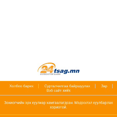
Холбоо барих
Сурталчилгаа байршуулах
Зар
Вэб сайт
хийх
Зохиогчийн эрх хуулиар хамгаалагдсан. Мэдээлэл хуулбарлах
хориотой.