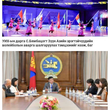
УИХ-ын дарга С.Бямбацогт Зүүн Азийн эрэгтэйчүүдийн
волейболын аварга шалгаруулах тэмцээнийг нээж, баг
тамирчдад амжилт хүслээ