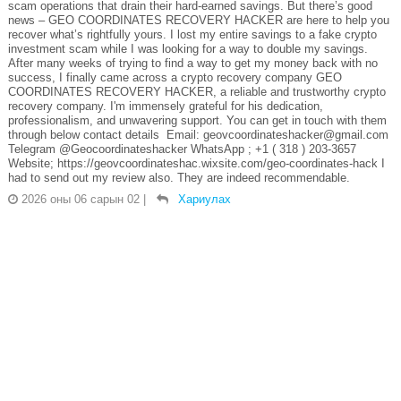
scam operations that drain their hard-earned savings. But there’s good
news – GEO COORDINATES RECOVERY HACKER are here to help you
recover what’s rightfully yours. I lost my entire savings to a fake crypto
investment scam while I was looking for a way to double my savings.
After many weeks of trying to find a way to get my money back with no
success, I finally came across a crypto recovery company GEO
COORDINATES RECOVERY HACKER, a reliable and trustworthy crypto
recovery company. I'm immensely grateful for his dedication,
professionalism, and unwavering support. You can get in touch with them
through below contact details Email: geovcoordinateshacker@gmail.com
Telegram @Geocoordinateshacker WhatsApp ; +1 ( 318 ) 203-3657
Website; https://geovcoordinateshac.wixsite.com/geo-coordinates-hack I
had to send out my review also. They are indeed recommendable.
2026 оны 06 сарын 02
|
Хариулах