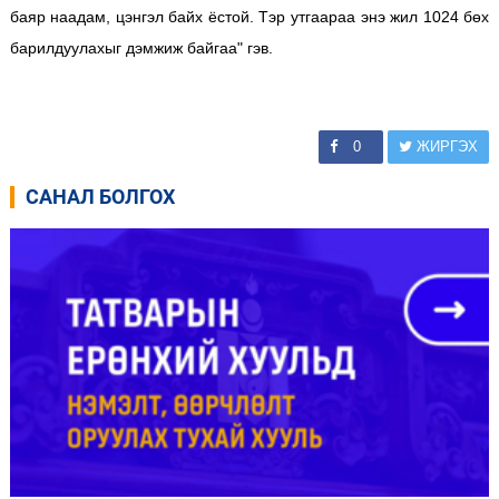
баяр наадам, цэнгэл байх ёстой. Тэр утгаараа энэ жил 1024 бөх
барилдуулахыг дэмжиж байгаа" гэв.
0
ЖИРГЭХ
САНАЛ БОЛГОХ