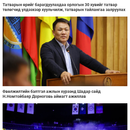
Татварын өрийг барагдуулахдаа орлогын 30 хувийг татвар
төлөгчид үлдээхээр хуульчилж, татварын тайлангаа залруулах
хугацааг хоёр жил болгон сунгажээ
Өвөлжилтийн бэлтгэл ажлын хүрээнд Шадар сайд
Н.Номтойбаяр Дорноговь аймагт ажиллав