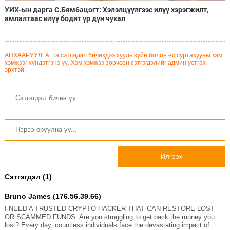
УИХ-ын дарга С.Бямбацогт: Хэлэлцүүлгээс илүү хэрэгжилт,
амлалтаас илүү бодит үр дүн чухал
АНХААРУУЛГА: Та сэтгэгдэл бичихдээ хууль зүйн болон ёс суртахууны хэм
хэмжээг хүндэтгэнэ үү. Хэм хэмжээ зөрчсөн сэтгэгдэлийг админ устгах
эрхтэй.
Илгээх
Сэтгэгдэл (1)
Bruno James (176.56.39.66)
I NEED A TRUSTED CRYPTO HACKER THAT CAN RESTORE LOST
OR SCAMMED FUNDS. Are you struggling to get back the money you
lost? Every day, countless individuals face the devastating impact of