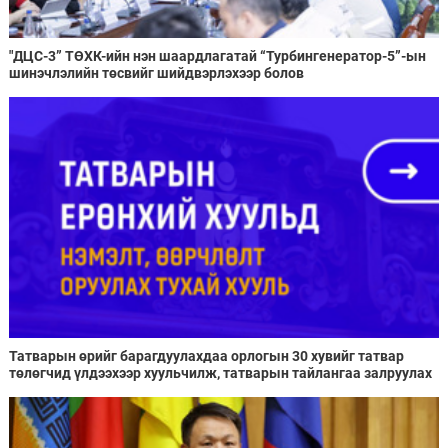
"ДЦС-3” ТӨХК-ийн нэн шаардлагатай “Турбингенератор-5”-ын
шинэчлэлийн төсвийг шийдвэрлэхээр болов
Татварын өрийг барагдуулахдаа орлогын 30 хувийг татвар
төлөгчид үлдээхээр хуульчилж, татварын тайлангаа залруулах
хугацааг хоёр жил болгон сунгажээ