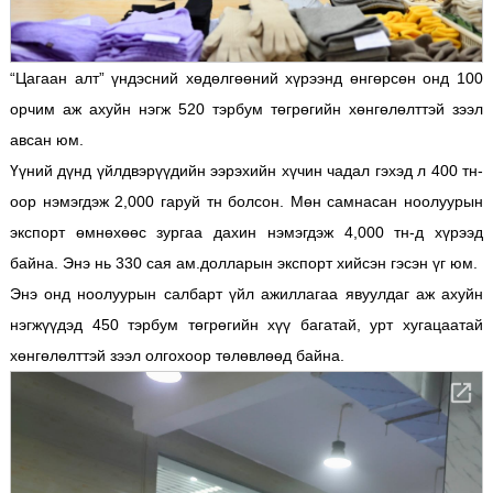
“Цагаан алт” үндэсний хөдөлгөөний хүрээнд өнгөрсөн онд 100
орчим аж ахуйн нэгж 520 тэрбум төгрөгийн хөнгөлөлттэй зээл
авсан юм.
Үүний дүнд үйлдвэрүүдийн ээрэхийн хүчин чадал гэхэд л 400 тн-
оор нэмэгдэж 2,000 гаруй тн болсон. Мөн самнасан ноолуурын
экспорт өмнөхөөс зургаа дахин нэмэгдэж 4,000 тн-д хүрээд
байна. Энэ нь 330 сая ам.долларын экспорт хийсэн гэсэн үг юм.
Энэ онд ноолуурын салбарт үйл ажиллагаа явуулдаг аж ахуйн
нэгжүүдэд 450 тэрбум төгрөгийн хүү багатай, урт хугацаатай
хөнгөлөлттэй зээл олгохоор төлөвлөөд байна.