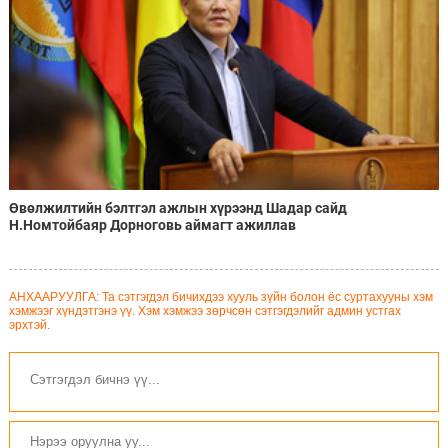
Өвөлжилтийн бэлтгэл ажлын хүрээнд Шадар сайд
Н.Номтойбаяр Дорноговь аймагт ажиллав
АНХААРУУЛГА: Та сэтгэгдэл бичихдээ хууль зүйн болон ёс суртахууны хэм
хэмжээг хүндэтгэнэ үү. Хэм хэмжээ зөрчсөн сэтгэгдэлийг админ устгах
эрхтэй.