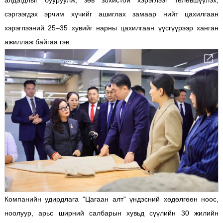
алдагдлыг бууруулж, зөв зохистой хэрэглээг төлөвшүүлэх,
сэргээгдэх эрчим хүчийг ашиглах замаар нийт цахилгаан
хэрэглээний 25–35 хувийг нарны цахилгаан үүсгүүрээр ханган
ажиллаж байгаа гэв.
Компанийн удирдлага "Цагаан алт" үндэсний хөдөлгөөн ноос,
ноолуур, арьс ширний салбарын хувьд сүүлийн 30 жилийн