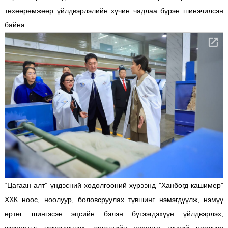
төхөөрөмжөөр үйлдвэрлэлийн хүчин чадлаа бүрэн шинэчилсэн
байна.
“Цагаан алт” үндэсний хөдөлгөөний хүрээнд "Ханбогд кашимер"
ХХК ноос, ноолуур, боловсруулах түвшинг нэмэгдүүлж, нэмүү
өртөг шингэсэн эцсийн бэлэн бүтээгдэхүүн үйлдвэрлэх,