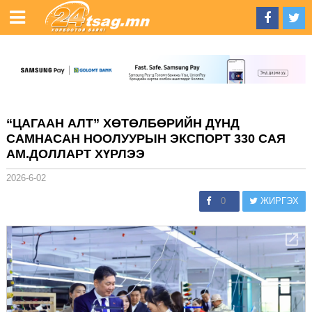
“ЦАГААН АЛТ” ХӨТӨЛБӨРИЙН ДҮНД
САМНАСАН НООЛУУРЫН ЭКСПОРТ 330 САЯ
АМ.ДОЛЛАРТ ХҮРЛЭЭ
2026-6-02
0
ЖИРГЭХ