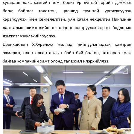
хугацаан дахь хамгийн том, бодит үр дүнтэй төрийн дэмжлэг
болж байгааг тодотгон, цаашид тууштай үргэлжлүүлэн
хэрэгжүүлэх, мөн хөнгөлөлттэй, уян хатан нөхцөлтэй Нийгмийн
даатгалын шимтгэлийн тогтолцоог нэвтрүүлэх зэрэгт бодлогын
дэмжлэг үзүүлэхийг хүслээ.
Ерөнхийлөгч У.Хүрэлсүх малчид, нийлүүлэгчидтэй хамтран
ажиллаж, олон арван ажлын байр бий болгон, татвараа төлж
байгаа компанийн хамт олонд талархал илэрхийллээ.