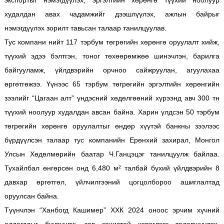
экспортыг нэмэгдүүлэх, эргэлтийн хөрөнгө түүхий ноолуур
худалдан авах чадамжийг дээшлүүлэх, ажлын байрыг
нэмэгдүүлэх зорилт тавьсан талаар танилцуулав.
Тус компани нийт 117 тэрбум төгрөгийн хөрөнгө оруулалт хийж,
түүхий эдээ бэлтгэн, тоног төхөөрөмжөө шинэчлэн, барилга
байгууламж, үйлдвэрийн орчноо сайжруулан, агуулахаа
өргөтгөжээ. Үүнээс 65 тэрбум төгрөгийн эргэлтийн хөрөнгийн
зээлийг “Цагаан алт” үндэсний хөдөлгөөний хүрээнд авч 300 тн
түүхий ноолуур худалдан авсан байна. Харин үлдсэн 50 тэрбум
төгрөгийн хөрөнгө оруулалтыг өндөр хүүтэй банкны зээлээс
бүрдүүлсэн талаар тус компанийн Ерөнхий захирал, Монгол
Улсын Хөдөлмөрийн баатар Ч.Ганцэцэг танилцуулж байлаа.
Тухайлбал өнгөрсөн онд 6,480 м² талбай бүхий үйлдвэрийн 8
давхар өргөтгөл, үйлчилгээний цогцолбороо ашиглалтад
оруулсан байна.
Түүнчлэн “Ханбогд Кашимер” ХХК 2024 оноос эрчим хүчний