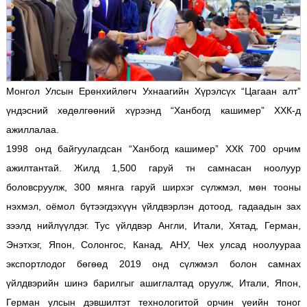
Монгол Улсын Ерөнхийлөгч Ухнаагийн Хүрэлсүх “Цагаан алт”
үндэсний хөдөлгөөний хүрээнд “Ханбогд кашимер” ХХК-д
ажиллалаа.
1998 онд байгуулагдсан “Ханбогд кашимер” ХХК 700 орчим
ажилтантай. Жилд 1,500 гаруй тн самнасан ноолуур
боловсруулж, 300 мянга гаруй ширхэг сүлжмэл, мөн тооны
нэхмэл, оёмол бүтээгдэхүүн үйлдвэрлэн дотоод, гадаадын зах
зээлд нийлүүлдэг. Тус үйлдвэр Англи, Итали, Хятад, Герман,
Энэтхэг, Япон, Солонгос, Канад, АНУ, Чех улсад ноолуураа
экспортлодог бөгөөд 2019 онд сүлжмэл болон самнах
үйлдвэрийн шинэ барилгыг ашиглалтад оруулж, Итали, Япон,
Герман улсын дэвшилтэт технологитой орчин үеийн тоног