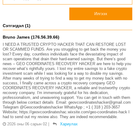
Илгээх
Сэтгэгдэл (1)
Bruno James (176.56.39.66)
I NEED A TRUSTED CRYPTO HACKER THAT CAN RESTORE LOST
OR SCAMMED FUNDS. Are you struggling to get back the money you
lost? Every day, countless individuals face the devastating impact of
scam operations that drain their hard-earned savings. But there’s good
news – GEO COORDINATES RECOVERY HACKER are here to help you
recover what’s rightfully yours. I lost my entire savings to a fake crypto
investment scam while I was looking for a way to double my savings.
After many weeks of trying to find a way to get my money back with no
success, I finally came across a crypto recovery company GEO
COORDINATES RECOVERY HACKER, a reliable and trustworthy crypto
recovery company. I'm immensely grateful for his dedication,
professionalism, and unwavering support. You can get in touch with them
through below contact details Email: geovcoordinateshacker@gmail.com
Telegram @Geocoordinateshacker WhatsApp ; +1 ( 318 ) 203-3657
Website; https://geovcoordinateshac.wixsite.com/geo-coordinates-hack I
had to send out my review also. They are indeed recommendable.
2026 оны 06 сарын 02
|
Хариулах