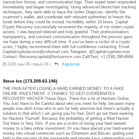
transaction history, and communication logs. Their expert team responded
immediately and began investigating. Using advanced blockchain tracking
techniques, they were able to trace the stolen Dogecoin, identify the
scammer’s wallet, and coordinate with relevant authorities to freeze the
funds before they could be moved. Incredibly, within 24 hours, Capital
Crypto Recovery successfully recovered the majority of my stolen crypto
assets. I was beyond relieved and truly grateful. Their professionalism,
transparency, and constant communication throughout the process gave
me hope during a very difficult time. If you’ve been a victim of a crypto
scam, I highly recommend them with full confidence contacting: Email:
Capitalcryptorecover@zohomail.com Telegram: @Capitalcryptorecover
Contact: Recoverycapital@fastservice.com Call/Text: +1 (336) 390-6684
2026 оны 06 сарын 26
|
Хариулах
Steve Ice (173.209.63.146)
THE PAIN AFTER LOSING A HARD EARNED MONEY TO A FAKE
ONLINE INVESTMENT. // THANKS TO GEO COORDINATES
RECOVERY HACKER These Days. There Are a lot of Hackers Online,
You Just Have to Be Careful about who you meet for help, because many
people now don't know who to ask for help anymore but there's actually a
solution to that which I am giving you for free, Don't go out there seeking
for Hackers Yourself, Because the probability of getting a Real Hacker
Out there Is Very Slim .If you are a victim of losing your hard earned
money to a fake online investment. Or you have placed your hard-earned
money into virtual currencies such as Ethereum and Bitcoin, putting your
faith in the security of the passwords and private keys safeguarding your