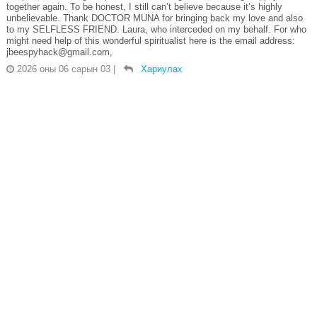
together again. To be honest, I still can’t believe because it’s highly
unbelievable. Thank DOCTOR MUNA for bringing back my love and also
to my SELFLESS FRIEND. Laura, who interceded on my behalf. For who
might need help of this wonderful spiritualist here is the email address:
jbeespyhack@gmail.com,
2026 оны 06 сарын 03
|
Хариулах