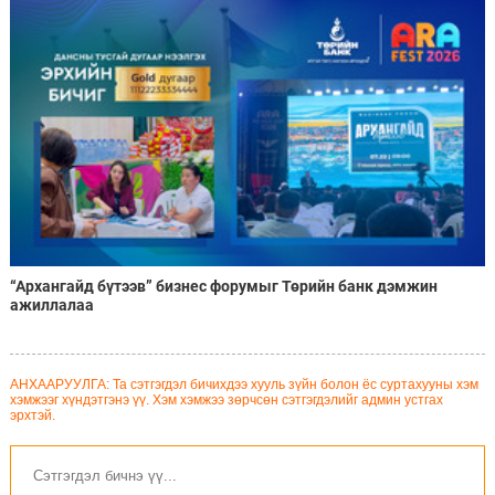
“Архангайд бүтээв” бизнес форумыг Төрийн банк дэмжин
ажиллалаа
АНХААРУУЛГА: Та сэтгэгдэл бичихдээ хууль зүйн болон ёс суртахууны хэм
хэмжээг хүндэтгэнэ үү. Хэм хэмжээ зөрчсөн сэтгэгдэлийг админ устгах
эрхтэй.