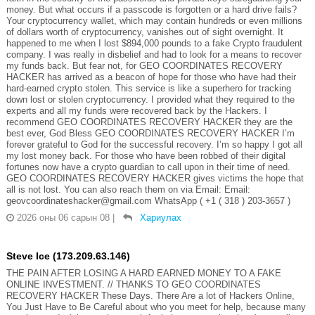
money. But what occurs if a passcode is forgotten or a hard drive fails?
Your cryptocurrency wallet, which may contain hundreds or even millions
of dollars worth of cryptocurrency, vanishes out of sight overnight. It
happened to me when I lost $894,000 pounds to a fake Crypto fraudulent
company. I was really in disbelief and had to look for a means to recover
my funds back. But fear not, for GEO COORDINATES RECOVERY
HACKER has arrived as a beacon of hope for those who have had their
hard-earned crypto stolen. This service is like a superhero for tracking
down lost or stolen cryptocurrency. I provided what they required to the
experts and all my funds were recovered back by the Hackers. I
recommend GEO COORDINATES RECOVERY HACKER they are the
best ever, God Bless GEO COORDINATES RECOVERY HACKER I’m
forever grateful to God for the successful recovery. I’m so happy I got all
my lost money back. For those who have been robbed of their digital
fortunes now have a crypto guardian to call upon in their time of need.
GEO COORDINATES RECOVERY HACKER gives victims the hope that
all is not lost. You can also reach them on via Email: Email:
geovcoordinateshacker@gmail.com WhatsApp ( +1 ( 318 ) 203-3657 )
2026 оны 06 сарын 08
|
Хариулах
Steve Ice (173.209.63.146)
THE PAIN AFTER LOSING A HARD EARNED MONEY TO A FAKE
ONLINE INVESTMENT. // THANKS TO GEO COORDINATES
RECOVERY HACKER These Days. There Are a lot of Hackers Online,
You Just Have to Be Careful about who you meet for help, because many