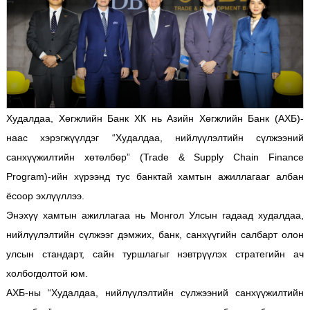
Худалдаа, Хөгжлийн Банк ХК нь Азийн Хөгжлийн Банк (АХБ)-
наас хэрэгжүүлдэг “Худалдаа, нийлүүлэлтийн сүлжээний
санхүүжилтийн хөтөлбөр” (Trade & Supply Chain Finance
Program)-ийн хүрээнд тус банктай хамтын ажиллагааг албан
ёсоор эхлүүллээ.
Энэхүү хамтын ажиллагаа нь Монгол Улсын гадаад худалдаа,
нийлүүлэлтийн сүлжээг дэмжих, банк, санхүүгийн салбарт олон
улсын стандарт, сайн туршлагыг нэвтрүүлэх стратегийн ач
холбогдолтой юм.
АХБ-ны “Худалдаа, нийлүүлэлтийн сүлжээний санхүүжилтийн