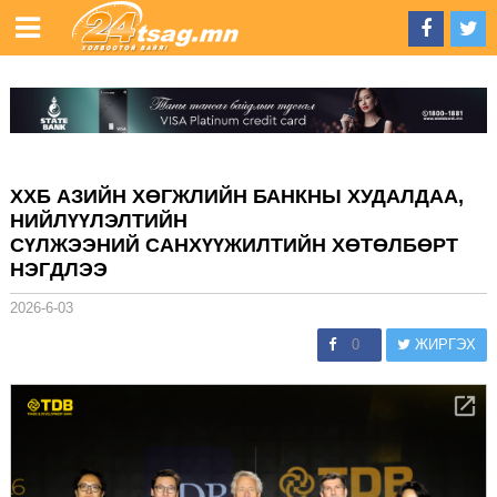
ХХБ АЗИЙН ХӨГЖЛИЙН БАНКНЫ ХУДАЛДАА,
НИЙЛҮҮЛЭЛТИЙН
СҮЛЖЭЭНИЙ САНХҮҮЖИЛТИЙН ХӨТӨЛБӨРТ
НЭГДЛЭЭ
2026-6-03
0
ЖИРГЭХ