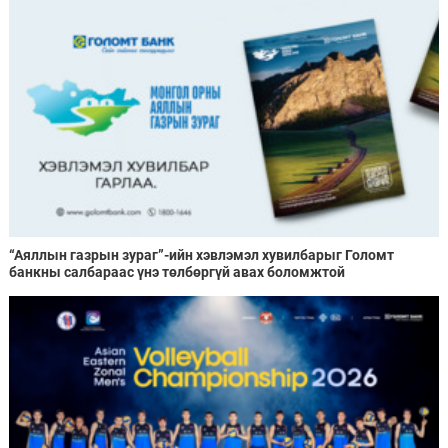
“Аяллын газрын зураг”-ийн хэвлэмэл хувилбарыг Голомт
банкны салбараас үнэ төлбөргүй авах боломжтой