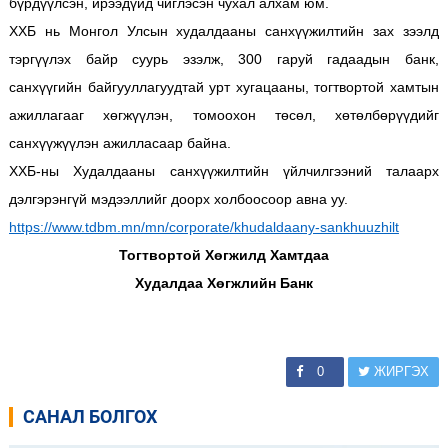
бүрдүүлсэн, ирээдүйд чиглэсэн чухал алхам юм.
ХХБ нь Монгол Улсын худалдааны санхүүжилтийн зах зээлд
тэргүүлэх байр суурь эзэлж, 300 гаруй гадаадын банк,
санхүүгийн байгууллагуудтай урт хугацааны, тогтвортой хамтын
ажиллагааг хөгжүүлэн, томоохон төсөл, хөтөлбөрүүдийг
санхүүжүүлэн ажилласаар байна.
ХХБ-ны Худалдааны санхүүжилтийн үйлчилгээний талаарх
дэлгэрэнгүй мэдээллийг доорх холбоосоор авна уу.
https://www.tdbm.mn/mn/corporate/khudaldaany-sankhuuzhilt
Тогтвортой Хөгжилд Хамтдаа
Худалдаа Хөгжлийн Банк
0
ЖИРГЭХ
САНАЛ БОЛГОХ