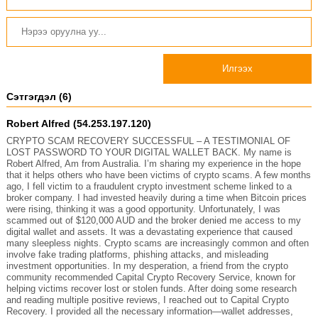
Илгээх
Сэтгэгдэл (6)
Robert Alfred (54.253.197.120)
CRYPTO SCAM RECOVERY SUCCESSFUL – A TESTIMONIAL OF
LOST PASSWORD TO YOUR DIGITAL WALLET BACK. My name is
Robert Alfred, Am from Australia. I’m sharing my experience in the hope
that it helps others who have been victims of crypto scams. A few months
ago, I fell victim to a fraudulent crypto investment scheme linked to a
broker company. I had invested heavily during a time when Bitcoin prices
were rising, thinking it was a good opportunity. Unfortunately, I was
scammed out of $120,000 AUD and the broker denied me access to my
digital wallet and assets. It was a devastating experience that caused
many sleepless nights. Crypto scams are increasingly common and often
involve fake trading platforms, phishing attacks, and misleading
investment opportunities. In my desperation, a friend from the crypto
community recommended Capital Crypto Recovery Service, known for
helping victims recover lost or stolen funds. After doing some research
and reading multiple positive reviews, I reached out to Capital Crypto
Recovery. I provided all the necessary information—wallet addresses,