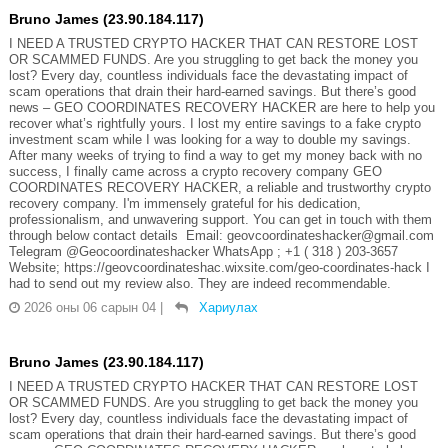
Bruno James (23.90.184.117)
I NEED A TRUSTED CRYPTO HACKER THAT CAN RESTORE LOST
OR SCAMMED FUNDS. Are you struggling to get back the money you
lost? Every day, countless individuals face the devastating impact of
scam operations that drain their hard-earned savings. But there’s good
news – GEO COORDINATES RECOVERY HACKER are here to help you
recover what’s rightfully yours. I lost my entire savings to a fake crypto
investment scam while I was looking for a way to double my savings.
After many weeks of trying to find a way to get my money back with no
success, I finally came across a crypto recovery company GEO
COORDINATES RECOVERY HACKER, a reliable and trustworthy crypto
recovery company. I'm immensely grateful for his dedication,
professionalism, and unwavering support. You can get in touch with them
through below contact details Email: geovcoordinateshacker@gmail.com
Telegram @Geocoordinateshacker WhatsApp ; +1 ( 318 ) 203-3657
Website; https://geovcoordinateshac.wixsite.com/geo-coordinates-hack I
had to send out my review also. They are indeed recommendable.
2026 оны 06 сарын 04
|
Хариулах
Bruno James (23.90.184.117)
I NEED A TRUSTED CRYPTO HACKER THAT CAN RESTORE LOST
OR SCAMMED FUNDS. Are you struggling to get back the money you
lost? Every day, countless individuals face the devastating impact of
scam operations that drain their hard-earned savings. But there’s good