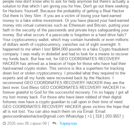
people now don't know who to ask for help anymore but there's actually a
solution to that which I am giving you for free, Don't go out there seeking
for Hackers Yourself, Because the probability of getting a Real Hacker
Out there Is Very Slim .If you are a victim of losing your hard earned
money to a fake online investment. Or you have placed your hard-earned
money into virtual currencies such as Ethereum and Bitcoin, putting your
faith in the security of the passwords and private keys safeguarding your
money. But what occurs if a passcode is forgotten or a hard drive fails?
Your cryptocurrency wallet, which may contain hundreds or even millions
of dollars worth of cryptocurrency, vanishes out of sight overnight. It
happened to me when I lost $894,000 pounds to a fake Crypto fraudulent
company. I was really in disbelief and had to look for a means to recover
my funds back. But fear not, for GEO COORDINATES RECOVERY
HACKER has arrived as a beacon of hope for those who have had their
hard-earned crypto stolen. This service is like a superhero for tracking
down lost or stolen cryptocurrency. I provided what they required to the
experts and all my funds were recovered back by the Hackers. I
recommend GEO COORDINATES RECOVERY HACKER they are the
best ever, God Bless GEO COORDINATES RECOVERY HACKER I’m
forever grateful to God for the successful recovery. I’m so happy I got all
my lost money back. For those who have been robbed of their digital
fortunes now have a crypto guardian to call upon in their time of need.
GEO COORDINATES RECOVERY HACKER gives victims the hope that
all is not lost. You can also reach them on via Email: Email:
geovcoordinateshacker@gmail.com WhatsApp ( +1 ( 318 ) 203-3657 )
2026 оны 06 сарын 08
|
Хариулах