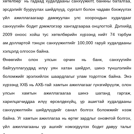
хөтөлбөр” нь гадаад худалдааны санхүүжилт, банкны баталгаа,
эрсдэлийг бууруулах шийдлүүд, сургалт болон чадавх бэхжүүлэх
үйл ажиллагаагаар дамжуулан улс хоорондын худалдааг
санхүүгийн бодит дэмжлэгээр хангадгаараа онцлогтой. Дэлхийд
2009 оноос хойш тус хөтөлбөрийн хүрээнд нийт 74 тэрбум
ам.доллартой тэнцэх санхүүжилтийг 100,000 гаруй худалдааны
хэлцэлд олгосон байна.
Өнөөгийн олон улсын орчин нь банк, санхүүгийн
байгууллагуудад илүү уян хатан шийдэл, шинэ түншлэлийн
боломжийг эрэлхийлэх шаардлагыг улам тодотгож байна. Энэ
хүрээнд ХХБ нь АХБ-тай хамтын ажиллагааг гүнзгийрүүлж, олон
улсын хамтын ажиллагаагаа шинэ шатанд гаргаж,
харилцагчиддаа илүү өрсөлдөхүйц, үр ашигтай худалдааны
санхүүжилтийн шийдлүүдийг санал болгох боломжийг нээж
байна. Уг хамтын ажиллагаа нь өртөг зардлыг оновчтой болгох,
үйл ажиллагааны үр ашгийг нэмэгдүүлэх бодит давуу талыг