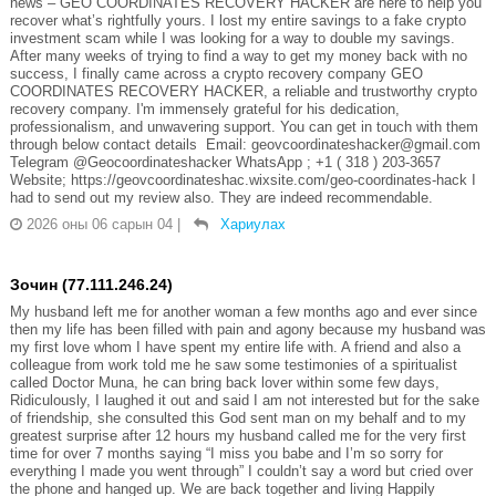
news – GEO COORDINATES RECOVERY HACKER are here to help you
recover what’s rightfully yours. I lost my entire savings to a fake crypto
investment scam while I was looking for a way to double my savings.
After many weeks of trying to find a way to get my money back with no
success, I finally came across a crypto recovery company GEO
COORDINATES RECOVERY HACKER, a reliable and trustworthy crypto
recovery company. I'm immensely grateful for his dedication,
professionalism, and unwavering support. You can get in touch with them
through below contact details Email: geovcoordinateshacker@gmail.com
Telegram @Geocoordinateshacker WhatsApp ; +1 ( 318 ) 203-3657
Website; https://geovcoordinateshac.wixsite.com/geo-coordinates-hack I
had to send out my review also. They are indeed recommendable.
2026 оны 06 сарын 04
|
Хариулах
Зочин (77.111.246.24)
My husband left me for another woman a few months ago and ever since
then my life has been filled with pain and agony because my husband was
my first love whom I have spent my entire life with. A friend and also a
colleague from work told me he saw some testimonies of a spiritualist
called Doctor Muna, he can bring back lover within some few days,
Ridiculously, I laughed it out and said I am not interested but for the sake
of friendship, she consulted this God sent man on my behalf and to my
greatest surprise after 12 hours my husband called me for the very first
time for over 7 months saying “I miss you babe and I’m so sorry for
everything I made you went through” I couldn’t say a word but cried over
the phone and hanged up. We are back together and living Happily