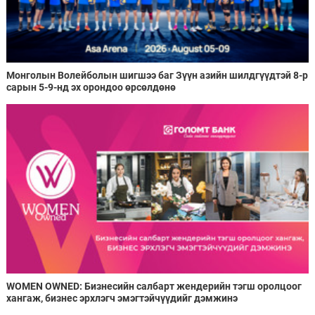
Монголын Волейболын шигшээ баг Зүүн азийн шилдгүүдтэй 8-р
сарын 5-9-нд эх орондоо өрсөлдөнө
WOMEN OWNED: Бизнесийн салбарт жендерийн тэгш оролцоог
хангаж, бизнес эрхлэгч эмэгтэйчүүдийг дэмжинэ