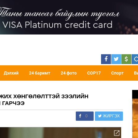
Дэлхий
24 баримт
24 фото
COP17
Спорт
В
ЖИХ ХӨНГӨЛӨЛТТЭЙ ЗЭЭЛИЙН
 ГАРЧЭЭ
0
ЖИРГЭХ