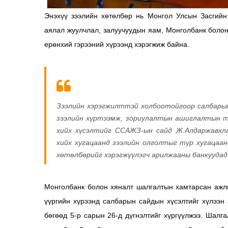
Энэхүү зээлийн хөтөлбөр нь Монгол Улсын Засгийн
аялал жуулчлал, залуучуудын яам, Монголбанк боло
ерөнхий гэрээний хүрээнд хэрэгжиж байна.
Зээлийн хэрэгжилттэй холбоотойгоор салбарын 
зээлийн хүртээмж, зориулалтын ашиглалтын т
хийх хүсэлтийг ССАЖЗ-ын сайд Ж.Алдаржавхла
хийх хугацаанд зээлийн олголтыг түр хугацаа
хөтөлбөрийг хэрэгжүүлэгч арилжааны банкуудад
Монголбанк болон хяналт шалгалтын хамтарсан ажлы
үүргийн хүрээнд салбарын сайдын хүсэлтийг хүлээн 
бөгөөд 5-р сарын 26-д дүгнэлтийг хүргүүлжээ. Шал