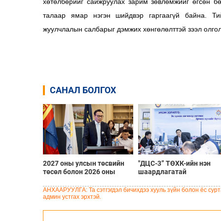
хөтөлбөрийг сайжруулах зарим зөвлөмжийг өгсөн бө
талаар ямар нэгэн шийдвэр гаргаагүй байна. Ти
жуулчлалын салбарыг дэмжих хөнгөлөлттэй зээл олгол
САНАЛ БОЛГОХ
2027 оны улсын төсвийн
"ДЦС-3” ТӨХК-ийн нэн
төсөл болон 2026 оны
шаардлагатай
төсвийн тодотголын
“Турбингенератор-5”-ын
төслийн олон нийтийн
шинэчлэлийн төсвийг
АНХААРУУЛГА: Та сэтгэгдэл бичихдээ хууль зүйн болон ёс сурта
хэлэлцүүлэг боллоо
шийдвэрлэхээр болов
админ устгах эрхтэй.