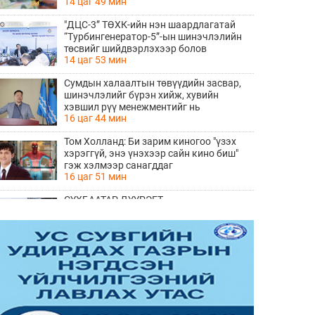
14 цаг 49 мин
"ДЦС-3” ТӨХК-ийн нэн шаардлагатай
“Турбингенератор-5”-ын шинэчлэлийн
төсвийг шийдвэрлэхээр болов
14 цаг 53 мин
Сумдын халаалтын төвүүдийн засвар,
шинэчлэлийг бүрэн хийж, хувийн
хэвшил рүү менежментийг нь
16 цаг 44 мин
шилжүүлсэн гэдгийг онцоллоо
Том Холланд: Би зарим киногоо "үзэх
хэрэггүй, энэ үнэхээр сайн кино биш"
гэж хэлмээр санагддаг
16 цаг 51 мин
СҮХБААТАР ДҮҮРЭГТ
ҮЙЛДВЭРЛЭВ-2026" ҮЗЭСГЭЛЭН
ҮРГЭЛЖИЛЖ БАЙНА
18 цаг 48 мин
Ирэх 10 хоногийн цаг агаарын
урьдчилсан төлөв
18 цаг 56 мин