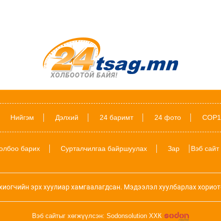
Нийгэм
Дэлхий
24 баримт
24 фото
COP1
олбоо барих
Сурталчилгаа байршуулах
Зар
Вэб сайт
хиогчийн эрх хуулиар хамгаалагдсан. Мэдээлэл хуулбарлах хориот
Вэб сайтыг хөгжүүлсэн: Sodonsolution ХХК