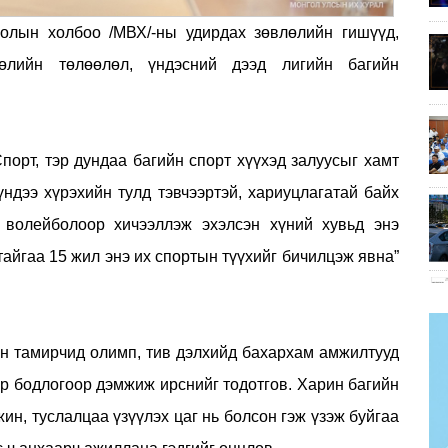
олын холбоо /МВХ/-ны удирдах зөвлөлийн гишүүд,
лөлийн төлөөлөл, үндэсний дээд лигийн багийн
орт, тэр дундаа багийн спорт хүүхэд залуусыг хамт
үндээ хүрэхийн тулд тэвчээртэй, хариуцлагатай байх
а волейболоор хичээллэж эхэлсэн хүний хувьд энэ
гтайгаа 15 жил энэ их спортын түүхийг бичилцэж явна”
н тамирчид олимп, тив дэлхийд бахархам амжилтууд
өр бодлогоор дэмжиж ирснийг тодотгов. Харин багийн
н, туслалцаа үзүүлэх цаг нь болсон гэж үзэж буйгаа