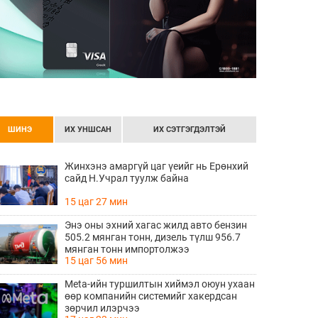
ШИНЭ
ИХ УНШСАН
ИХ СЭТГЭГДЭЛТЭЙ
Жинхэнэ амаргүй цаг үеийг нь Ерөнхий
сайд Н.Учрал туулж байна
15 цаг 27 мин
Энэ оны эхний хагас жилд авто бензин
505.2 мянган тонн, дизель түлш 956.7
мянган тонн импортолжээ
15 цаг 56 мин
Meta-ийн туршилтын хиймэл оюун ухаан
өөр компанийн системийг хакердсан
зөрчил илэрчээ