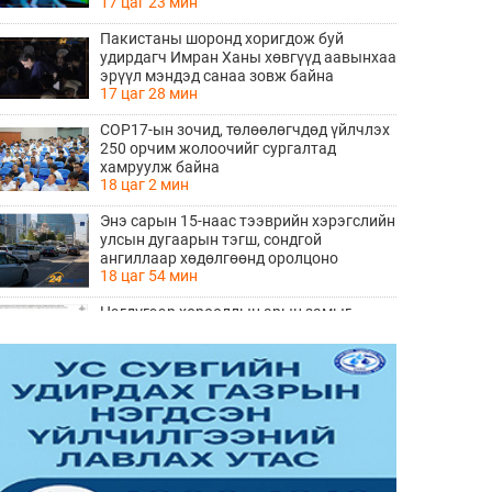
17 цаг 23 мин
Пакистаны шоронд хоригдож буй
удирдагч Имран Ханы хөвгүүд аавынхаа
эрүүл мэндэд санаа зовж байна
17 цаг 28 мин
COP17-ын зочид, төлөөлөгчдөд үйлчлэх
250 орчим жолоочийг сургалтад
хамруулж байна
18 цаг 2 мин
Энэ сарын 15-наас тээврийн хэрэгслийн
улсын дугаарын тэгш, сондгой
ангиллаар хөдөлгөөнд оролцоно
18 цаг 54 мин
Нэгдүгээр хорооллын арын замыг
наймдугаар сарын 6-ны 23:00 цагаас түр
хааж, борооны ус зайлуулах шугамын
18 цаг 55 мин
хөндлөн сэтэлгээ хийнэ
“Туул усан цогцолбор” төслийн
нэгдүгээр шатны ТЭЗҮ-ийг
боловсруулах ажил 90 хувийн
18 цаг 57 мин
гүйцэтгэлтэй байна