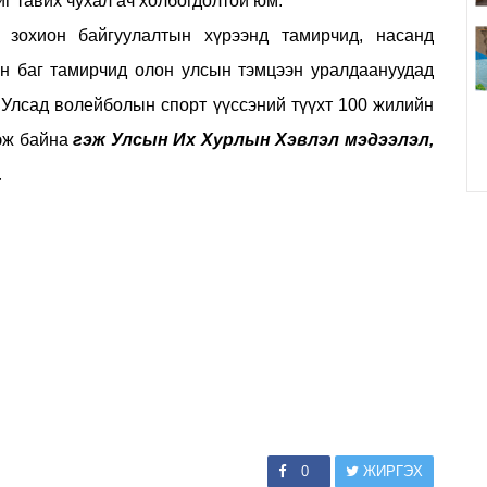
г тавих чухал ач холбогдолтой юм.
, зохион байгуулалтын хүрээнд тамирчид, насанд
ын баг тамирчид олон улсын тэмцээн уралдаануудад
Улсад волейболын спорт үүссэний түүхт 100 жилийн
гэж байна
гэж Улсын Их Хурлын Хэвлэл мэдээлэл,
.
0
ЖИРГЭХ