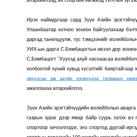
илэрхийлээд, их спортын хөгжилд УИХ-ын зүгээс
Ирэх наймдугаар сард Зүүн Азийн эрэгтэйчү
Улаанбаатар хотноо зохион байгуулахаар бэл
даргад танилцуулж, тус тэмцээнийг волейболын
УИХ-ын дарга С.Бямбацогтын ивээл дор зохион
С.Бямбацогт "Хүүхэд ахуй наснаасаа волейбол
холбоотой хүний хувьд хүсэлтийг баяртайгаар 
оруулсан аж ахуйн нэгжүүдэд татварын хөн
ажиллахаа илэрхийллээ.
Зүүн Азийн эрэгтэйчүүдийн волейболын аварг
газрын зураг дээр ямар байр суурь эзлэх вэ 
спортоор хичээллэдэг, энэ спортод дуртай ир