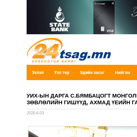
Эхлэл
Улс төр
Эдийн засаг
Нийгэм
УИХ-ЫН ДАРГА С.БЯМБАЦОГТ МОНГ
ЗӨВЛӨЛИЙН ГИШҮҮД, АХМАД ҮЕИЙН Г
2026-6-03