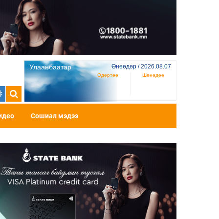
Улаанбаатар
Өнөөдөр / 2026.08.07
Өдөртөө
Шөнөдөө
идео
Сошиал мэдээ