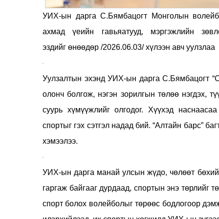
УИХ-ын дарга С.Бямбацогт
М
онголын волейб
ахмад үеийн гавьяатууд, мэргэжлийн зөв
эздийг
өнөөдөр /2026.06.03/
хүлээн авч уулзлаа
Уулзалтын эхэнд УИХ-ын дарга С.Бямбацогт “Сп
олонч болгож, нэгэн зорилгын төлөө нэгдэх, тү
суурь хүмүүжлийг олгодог. Хүүхэд наснааса
спортыг гэх сэтгэл надад бий. “Алтайн барс” ба
хэмээлээ.
УИХ-ын дарга манай улсын жүдо, чөлөөт бөхий
гаргаж байгааг дурдаад, спортын энэ төрлийг т
спорт болох волейболыг төрөөс бодлогоор дэмжи