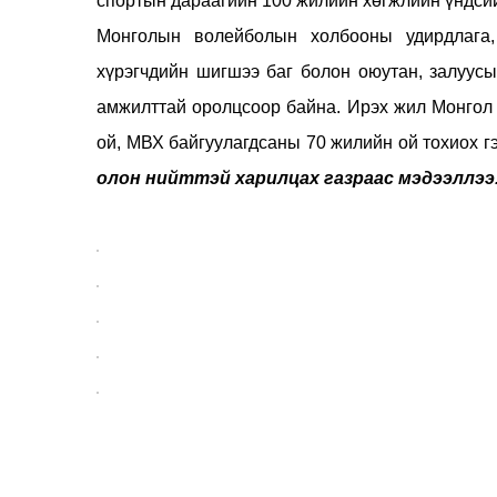
спортын дараагийн 100 жилийн хөгжлийн үндсий
Монголын волейболын холбоо
ны удирдлага
хүрэгчдийн шигшээ баг болон оюутан, залуус
амжилттай оролцсоор байна. Ирэх жил
Монгол 
ой, МВХ байгуулагдсаны 70 жилийн ой тохиох 
олон нийттэй харилцах газраас мэдээллээ