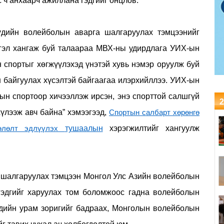
 ч анхаарч ажиллана гэдгийг онцлов.
үдийн волейболын аварга шалгаруулах тэмцээнийг
тгэл хангаж буй талаараа МВХ-ны удирдлага УИХ-ын
 спортыг хөгжүүлэхэд үнэтэй хувь нэмэр оруулж буй
 байгуулах хүсэлтэй байгаагаа илэрхийллээ. УИХ-ын
ын спортоор хичээллэж ирсэн, энэ спорттой салшгүй
2
хүлээж авч байна” хэмээгээд,
Спортын салбарт хөрөнгө
гөлөлт эдлүүлэх
тушаалын
хэрэгжилтийг хангуулж
а шалгаруулах
тэмцээн
Монгол Улс Азийн волейболын
гэдгийг харуулах
том
боломж
оос гадна волейболын
гэдийн урам зоригийг бадраах, Монголын волейболын