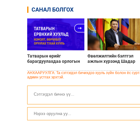
САНАЛ БОЛГОХ
Татварын өрийг
Өвөлжилтийн бэлтгэл
барагдуулахдаа орлогын
ажлын хүрээнд Шадар
30 хувийг татвар төлөгчид
сайд Н.Номтойбаяр
үлдээхээр хуульчилж,
Дорноговь аймагт
АНХААРУУЛГА: Та сэтгэгдэл бичихдээ хууль зүйн болон ёс сурта
татварын тайлангаа
ажиллав
админ устгах эрхтэй.
залруулах хугацааг хоёр
жил болгон сунгажээ