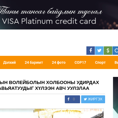
Дэлхий
24 баримт
24 фото
COP17
Спорт
В
ОЛЫН ВОЛЕЙБОЛЫН ХОЛБООНЫ УДИРДАХ
АВЬЯАТУУДЫГ ХҮЛЭЭН АВЧ УУЛЗЛАА
0
ЖИРГЭХ