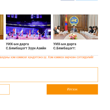
УИХ-ын дарга
УИХ-ын дарга
С.Бямбацогт Зүүн Азийн
С.Бямбацогт:
эрэгтэйчүүдийн
Хэлэлцүүлгээс илүү
волейболын аварга
хэрэгжилт, амлалтаас илүү
хууны хэм хэмжээг хүндэтгэнэ үү. Хэм хэмжээ зөрчсөн сэтгэгдэлийг
шалгаруулах тэмцээнийг
бодит үр дүн чухал
нээж, баг тамирчдад
амжилт хүслээ
Илгээх