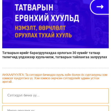
Татварын өрийг барагдуулахдаа орлогын 30 хувийг татвар
төлөгчид үлдээхээр хуульчилж, татварын тайлангаа залруулах
хугацааг хоёр жил болгон сунгажээ
АНХААРУУЛГА: Та сэтгэгдэл бичихдээ хууль зүйн болон ёс суртахууны хэм
хэмжээг хүндэтгэнэ үү. Хэм хэмжээ зөрчсөн сэтгэгдэлийг админ устгах
эрхтэй.