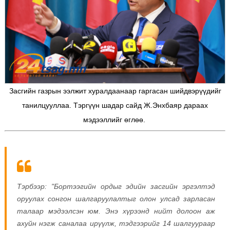
Засгийн газрын ээлжит хуралдаанаар гаргасан шийдвэрүүдийг
танилцууллаа. Тэргүүн шадар сайд Ж.Энхбаяр дараах
мэдээллийг өглөө.
Тэрбээр: "Бортээгийн ордыг эдийн засгийн эргэлтэд
оруулах сонгон шалгаруулалтыг олон улсад зарласан
талаар мэдээлсэн юм. Энэ хүрээнд нийт долоон аж
ахуйн нэгж саналаа ирүүлж, тэдгээрийг 14 шалгуураар