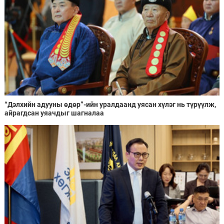
“Дэлхийн адууны өдөр”-ийн уралдаанд уясан хүлэг нь түрүүлж,
айрагдсан уяачдыг шагналаа