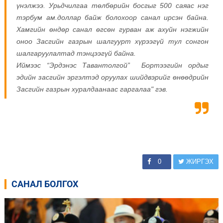
үнэлжээ. Урьдчилгаа төлбөрийн босгыг 500 саяас нэг
тэрбум ам.доллар байж болохоор санал ирсэн байна.
Хамгийн өндөр санал өгсөн гурван аж ахуйн нэгжийн
оноо Засгийн газрын шалгуурт хүрээгүй тул сонгон
шалгаруулалтад тэнцээгүй байна.
Иймээс “Эрдэнэс Тавантолгой” Бортээгийн ордыг
эдийн засгийн эргэлтэд оруулах шийдвэрийг өнөөдрийн
Засгийн газрын хуралдаанаас гаргалаа" гэв.
0
ЖИРГЭХ
САНАЛ БОЛГОХ