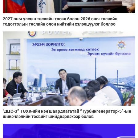
2027 оны улсын төсвийн төсөл болон 2026 оны төсвийн
тодотголын төслийн олон нийтийн хэлэлцүүлэг боллоо
"ДЦС-3” ТӨХК-ийн нэн шаардлагатай “Турбингенератор-5”-ын
шинэчлэлийн төсвийг шийдвэрлэхээр болов