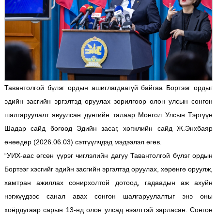
Тавантолгой бүлэг ордын ашиглагдаагүй байгаа Бортээг ордыг
эдийн засгийн эргэлтэд оруулах зорилгоор олон улсын сонгон
шалгаруулалт явуулсан дүнгийн талаар Монгол Улсын Тэргүүн
Шадар сайд бөгөөд Эдийн засаг, хөгжлийн сайд Ж.Энхбаяр
өнөөдөр (2026.06.03) сэтгүүлчдэд мэдээлэл өгөв.
“УИХ-аас өгсөн үүрэг чиглэлийн дагуу Тавантолгой бүлэг ордын
Бортээг хэсгийг эдийн засгийн эргэлтэд оруулах, хөрөнгө оруулж,
хамтран ажиллах сонирхолтой дотоод, гадаадын аж ахуйн
нэгжүүдээс санал авах сонгон шалгаруулалтыг энэ оны
хоёрдугаар сарын 13-нд олон улсад нээлттэй зарласан. Сонгон