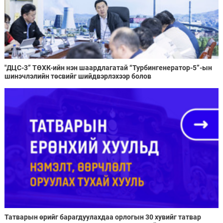
"ДЦС-3” ТӨХК-ийн нэн шаардлагатай “Турбингенератор-5”-ын
шинэчлэлийн төсвийг шийдвэрлэхээр болов
Татварын өрийг барагдуулахдаа орлогын 30 хувийг татвар