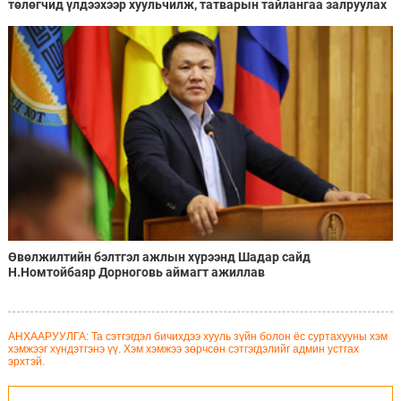
төлөгчид үлдээхээр хуульчилж, татварын тайлангаа залруулах
хугацааг хоёр жил болгон сунгажээ
Өвөлжилтийн бэлтгэл ажлын хүрээнд Шадар сайд
Н.Номтойбаяр Дорноговь аймагт ажиллав
АНХААРУУЛГА: Та сэтгэгдэл бичихдээ хууль зүйн болон ёс суртахууны хэм
хэмжээг хүндэтгэнэ үү. Хэм хэмжээ зөрчсөн сэтгэгдэлийг админ устгах
эрхтэй.