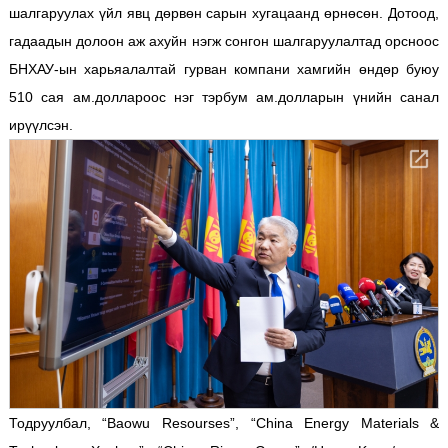
шалгаруулах үйл явц дөрвөн сарын хугацаанд өрнөсөн. Дотоод,
гадаадын долоон аж ахуйн нэгж сонгон шалгаруулалтад орсноос
БНХАУ-ын харьяалалтай гурван компани хамгийн өндөр буюу
510 сая ам.доллароос нэг тэрбум ам.долларын үнийн санал
ирүүлсэн.
Тодруулбал, “Baowu Resourses”, “China Energy Materials &