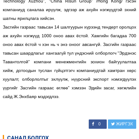
Technology Xuzhou”, “China Risun Group” /Hong Kong/ гэсэн
компаниуд саналаа ирүүлж, эдгээр аж ахуйн нэгжүүдтэй эхний
шатны ярилцлага хийсэн.
Засгийн газраас тавьсан 14 шалгуурын хүрээнд тендерт оролцох
аж ахуйн нэгжүүд 1000 оноо авах ёстой. Хамгийн багадаа 700
оноо авах ёстой ч хэн нь ч энэ оноог авсангүй. Засгийн газраас
тавьсан шаардлагыг хангаагүй тул үндэсний олборлогч “Эрдэнэс
Тавантолгой” компани менежментийн зохион байгуулалтаа
хийж, дотоодын туслан гүйцэтгэгч компаниудтай хамтран хөрс
хуулалт, олборлолтыг эхлүүлж, нүүрсний экспорт нэмэгдүүлэх
үүргийг Засгийн газраас өглөө” хэмээн Эдийн засаг, хөгжлийн
сайд Ж.Энхбаяр мэдэгдлээ.
0
ЖИРГЭХ
САНАЛ БОЛГОХ