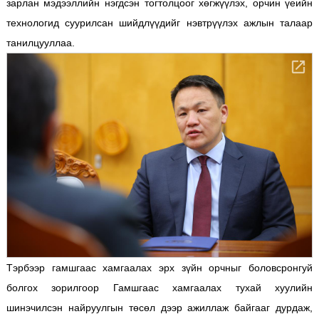
зарлан мэдээллийн нэгдсэн тогтолцоог хөгжүүлэх, орчин үеийн
технологид суурилсан шийдлүүдийг нэвтрүүлэх ажлын талаар
танилцууллаа.
Тэрбээр гамшгаас хамгаалах эрх зүйн орчныг боловсронгуй
болгох зорилгоор Гамшгаас хамгаалах тухай хуулийн
шинэчилсэн найруулгын төсөл дээр ажиллаж байгааг дурдаж,