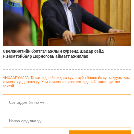
Өвөлжилтийн бэлтгэл ажлын хүрээнд Шадар сайд
Н.Номтойбаяр Дорноговь аймагт ажиллав
АНХААРУУЛГА: Та сэтгэгдэл бичихдээ хууль зүйн болон ёс суртахууны хэм
хэмжээг хүндэтгэнэ үү. Хэм хэмжээ зөрчсөн сэтгэгдэлийг админ устгах
эрхтэй.