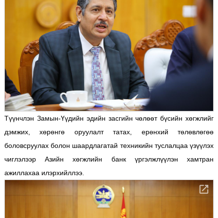
Түүнчлэн Замын-Үүдийн эдийн засгийн чөлөөт бүсийн хөгжлийг
дэмжих, хөрөнгө оруулалт татах, ерөнхий төлөвлөгөө
боловсруулах болон шаардлагатай техникийн туслалцаа үзүүлэх
чиглэлээр Азийн хөгжлийн банк үргэлжлүүлэн хамтран
ажиллахаа илэрхийллээ.