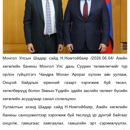
Монгол Улсын Шадар сайд Н.Номтойбаяр /2026.06.04/ Азийн
хөгжлийн банкны Монгол Улс дахь Суурин төлөөлөгчийг түр
орлон гүйцэтгэгч Чандра Мохан Арораг хүлээн авч уулзаж,
Онцгой байдлын ерөнхий газарт хэрэгжиж буй төсөл,
хөтөлбөрүүд болон Замын-Үүдийн эдийн засгийн чөлөөт бүсийн
хөгжлийн асуудлаар санал солилцлоо.
Уулзалтын эхэнд Шадар сайд Н.Номтойбаяр, Азийн хөгжлийн
банкны санхүүжилтээр хэрэгжиж буй төслүүд үр дүнтэй байгааг
онцолж, гамшгаас хамгаалах, гамшгийн эрт сэрэмжлүүлэх,