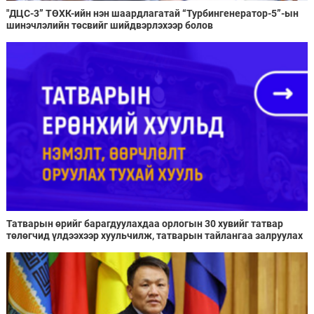
"ДЦС-3” ТӨХК-ийн нэн шаардлагатай “Турбингенератор-5”-ын
шинэчлэлийн төсвийг шийдвэрлэхээр болов
Татварын өрийг барагдуулахдаа орлогын 30 хувийг татвар
төлөгчид үлдээхээр хуульчилж, татварын тайлангаа залруулах
хугацааг хоёр жил болгон сунгажээ