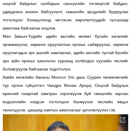
онцгой байдлын салбарын санхүүгийн тогтвортой байдал,
удирдлага зохион байгуулалт, гамшгийн эрсдэлийг бууруулах
тогтолцоог бэхжүүлэхэд чиглэсэн өөрчлөлтүүдийг тусгахаар
ажиллаж байгаагаа онцлов.
Мөн Замын-Үүдийн эдийн засгийн чөлөөт бүсийн хөгжлийг
эрчимжүүлэх, хөрөнгө оруулалтын орчныг сайжруулах, хөрөнгө
оруулагчдын эрх ашгийг хамгаалах, эдийн засгийн тусгай бүсийн
эрх зүйн орчныг шинэчлэх хүрээнд холбогдох хуулийн төслийг
боловсруулж байгаагаа тодотголоо.
Азийн хөгжлийн банкны Монгол Улс дахь Суурин төлөөлөгчийг
түр орлон гүйцэтгэгч Чандра Мохан Арора, Онцгой байдлын
ерөнхий газартай хамтран хэрэгжүүлж буй гамшгийн зарлан
мэдээллийн нэгдсэн тогтолцоог бэхжүүлэх төслийн явцыг
танилцуулж, цаашид хамтын ажиллагааг үргэлжлүүлнэ гэв.