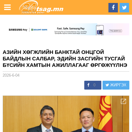
АЗИЙН ХӨГЖЛИЙН БАНКТАЙ ОНЦГОЙ
БАЙДЛЫН САЛБАР, ЭДИЙН ЗАСГИЙН ТУСГАЙ
БҮСИЙН ХАМТЫН АЖИЛЛАГААГ ӨРГӨЖҮҮЛНЭ
2026-6-04
0
ЖИРГЭХ