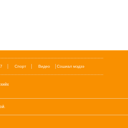
Шатахууны хомсдол импортлогч
орнуудад бус, газрын тосны томоохон
үйлдвэрлэгч орнуудад нөлөөлж эхэллээ
SpaceX компанийн Falcon 9 пуужин
өнөөдөр санамсаргүйгээр сарыг
МӨРГӨНӨ
Улсын наадмаас хойш болсон томоохон
ЕСӨН барилдаанд ямар бөхчүүд
7
Спорт
Видео
Сошиал мэдээ
түрүүлэв?
БАРИМТ: Эхийн сүү нь лабораторид
хийх
боловсруулах боломжгүй 100 гаруй
төрлийн ашигтай элементээс бүрддэг
ой.
Сингапурт соруул долоож, буцаан
хийсэн франц оюутанд 600 сингапур
долларын торгууль ногдуулжээ