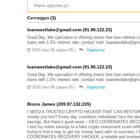
Сэтгэгдэл (3)
loanwestlake@gmail.com (91.90.122.23)
Good Day, We specialize in offering stress free loan without co
loans with 1.5% interest rate. contact mail: loanwestlake@gma
2026 оны 06 сарын 05
|
Хариулах
loanwestlake@gmail.com (91.90.122.23)
Good Day, We specialize in offering stress free loan without co
loans with 1.5% interest rate. contact mail: loanwestlake@gma
2026 оны 06 сарын 05
|
Хариулах
Bruno James (209.97.132.235)
I NEED A TRUSTED CRYPTO HACKER THAT CAN RESTORE LO
money you lost? Every day, countless individuals face the dev
savings. But there’s good news – GEO COORDINATES RECOVER
I lost my entire savings to a fake crypto investment scam whi
trying to find a way to get my money back with no success, 
COORDINATES RECOVERY HACKER, a reliable and trustworthy 