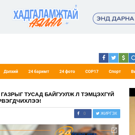
Дэлхий
24 баримт
24 фото
COP17
Спорт
В
 ГАЗРЫГ ТУСАД БАЙГУУЛЖ Л ТЭМЦЭХГҮЙ
РВЭГДЧИХЛЭЭ!
0
ЖИРГЭХ