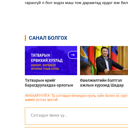
гарахгүй л бол эндээ маш том дарамтад ордог юм бил
САНАЛ БОЛГОХ
Татварын өрийг
Өвөлжилтийн бэлтгэл
барагдуулахдаа орлогын
ажлын хүрээнд Шадар
30 хувийг татвар төлөгчид
сайд Н.Номтойбаяр
үлдээхээр хуульчилж,
Дорноговь аймагт
АНХААРУУЛГА: Та сэтгэгдэл бичихдээ хууль зүйн болон ёс сурта
татварын тайлангаа
ажиллав
админ устгах эрхтэй.
залруулах хугацааг хоёр
жил болгон сунгажээ