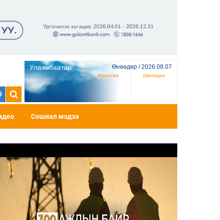
Улаанбаатар
Өнөөдөр / 2026.08.07
Өдөртөө
Шөнөдөө
идео
Сошиал мэдээ