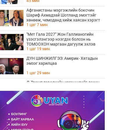
45 мин
алхам болно
Афганистаны мэргэжлийн боксчин
Шариф Ахмадзай Шотланд эмэгтэйг
хөнөөж, чемоданд хийж хаясан хэрэгт
1 цаг 7 мин
буруутгагдаж байна
"Мет Гала 2027" Жон Галлианогийн
үзэсгэлэнгээр нээгдэх болсон нь
ТОМООХОН маргаан дагуулж эхлэв
1 цаг 19 мин
ДҮН ШИНЖИЛГЭЭ: Америк- Хятадын
эмзэг харилцаа
1 цаг 29 мин
Д.Трамп төрөлхийн иргэншлийг дахин
хязгаарлахыг оролдлоо
1 цаг 40 мин
Монелийн гудамжны авто замыг
өнөөдрөөс хааж, засварлана
2 цаг 10 мин