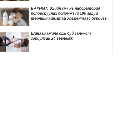
хурал болно
3 цаг 21 мин
БАРИМТ: Эхийн сүү нь лабораторид
боловсруулах боломжгүй 100 гаруй
Улаанбаатарт 30 градус дулаан байна
төрлийн ашигтай элементээс бүрддэг
3 цаг 28 мин
Шинээр ажилд орж буй залууст
зориулсан 24 зөвлөмж
Жинхэнэ амаргүй цаг үеийг нь Ерөнхий
сайд Н.Учрал туулж байна
20 цаг 17 мин
Энэ оны эхний хагас жилд авто бензин
505.2 мянган тонн, дизель түлш 956.7
мянган тонн импортолжээ
20 цаг 46 мин
Meta-ийн туршилтын хиймэл оюун ухаан
өөр компанийн системийг хакердсан
зөрчил илэрчээ
22 цаг 13 мин
Пакистаны шоронд хоригдож буй
удирдагч Имран Ханы хөвгүүд аавынхаа
эрүүл мэндэд санаа зовж байна
22 цаг 18 мин