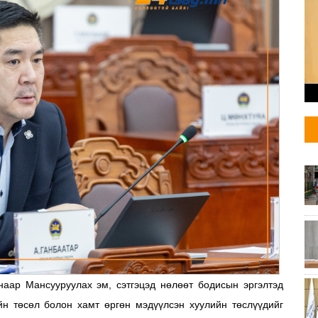
наар Мансууруулах эм, сэтгэцэд нөлөөт бодисын эргэлтэд
ийн төсөл болон хамт өргөн мэдүүлсэн хуулийн төслүүдийг