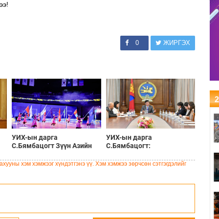
ээ!
0
ЖИРГЭХ
2
УИХ-ын дарга
УИХ-ын дарга
С.Бямбацогт Зүүн Азийн
С.Бямбацогт:
эрэгтэйчүүдийн
Хэлэлцүүлгээс илүү
волейболын аварга
хэрэгжилт, амлалтаас илүү
хууны хэм хэмжээг хүндэтгэнэ үү. Хэм хэмжээ зөрчсөн сэтгэгдэлийг
шалгаруулах тэмцээнийг
бодит үр дүн чухал
нээж, баг тамирчдад
амжилт хүслээ