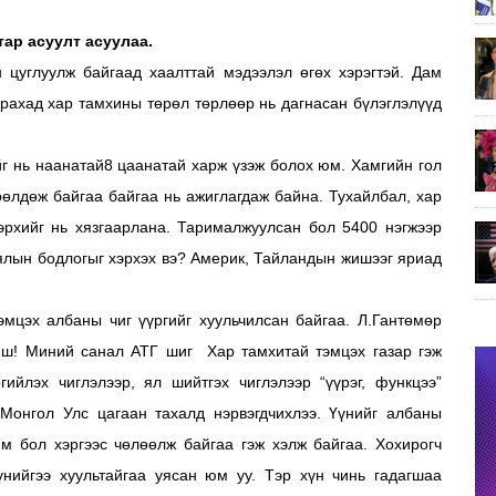
ар асуулт асуулаа.
 цуглуулж байгаад хаалттай мэдээлэл өгөх хэрэгтэй. Дам
арахад хар тамхины төрөл төрлөөр нь дагнасан бүлэглэлүүд
ийг нь наанатай8 цаанатай харж үзэж болох юм. Хамгийн гол
өөлдөж байгаа байгаа нь ажиглагдаж байна. Тухайлбал, хар
эрхийг нь хязгаарлана. Тарималжуулсан бол 5400 нэгжээр
э ялын бодлогыг хэрхэх вэ? Америк, Тайландын жишээг яриад
эмцэх албаны чиг үүргийг хуульчилсан байгаа. Л.Гантөмөр
биш! Миний санал АТГ шиг Хар тамхитай тэмцэх газар гэж
гийлэх чиглэлээр, ял шийтгэх чиглэлээр “үүрэг, функцээ”
с Монгол Улс цагаан тахалд нэрвэгдчихлээ. Үүнийг албаны
юм бол хэргээс чөлөөлж байгаа гэж хэлж байгаа. Хохирогч
үнийгээ хуультайгаа уясан юм уу. Тэр хүн чинь гадагшаа