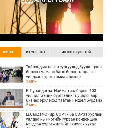
ШИНЭ
ИХ УНШСАН
ИХ СЭТГЭГДЭЛТЭЙ
Тайландын нэгэн сургуульд буудалцаан
болсны улмаас багш болон халдлага
үйлдсэн сурагч амиа алджээ
3 мин
Б.Пүрэвдагва: Найман салбарын 103
үйлчилгээний бүртгэлийг цуцалснаар
бизнес эрхлэхэд таатай нөхцөл бүрдэнэ
5 мин
Ц.Сандаг-Очир: COP17 ба COP31 хурлын
уялдаа нь Риогийн гурван конвенцын
нэгдсэн хэрэгжилтийг ахиулах чухал