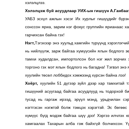
хэлэлцлээ.
Хэлэлцэж буй асуудлаар УИХ-ын гишүүн А.Ганбаат
УАБЗ эсхүл ажлын хэсэг Их хурлыг гишүүдийг бүрэн
сонссон яриа, зарим нэг фокус группийн ярианаас х
гарчихсан байна гэх!
Нэгт,
Тэгэхээр энэ хуульд хамгийн түрүүнд хэрэглэгч
нь нийлүүлж, зарж байгаа хүмүүсийн ялын бодлого з
тамхи худалдсан, импортолсон бол нэг жил зорчих 
торгоно гэх мэт ялын бодлого нь багадна! Тэгвэл эн
хуулийн төсөл лоббидох хэмжээнд хүрсэн байна лээ!
Хоёрт,
хуулийн 51 дүгээр зүйл дээр хар тамхитай т
гишүүний асуугаад байгаа асуудлууд нь тодорхой 
тусад нь гаргаж ирээд, эрүүл мэнд, урьдчилан сэр
нэгтгэсэн нэгжтэй болж тэмцэх хэрэгтэй. Эс бөгөө
хүмүүс бүгд мэдэж байгаа шүү дээ! Хэргээ илчлэх 
хамгаалах Тахарын алба гэж байхгүй болчихсон. Ү