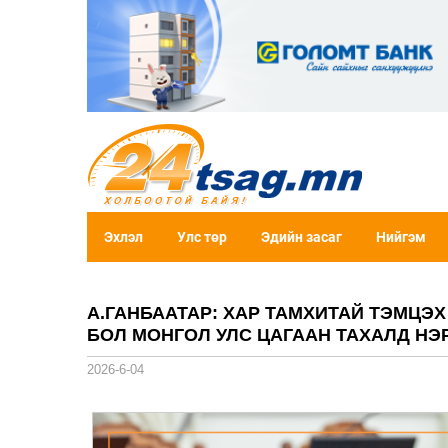
Эхлэл
Улс төр
Эдийн засаг
Нийгэм
А.ГАНБААТАР: ХАР ТАМХИТАЙ ТЭМЦЭХ
БОЛ МОНГОЛ УЛС ЦАГААН ТАХАЛД НЭ
2026-6-04