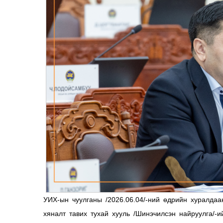
УИХ-ын чуулганы /2026.06.04/-ний өдрийн хуралдаа
хяналт тавих тухай хууль /Шинэчилсэн найруулга/-