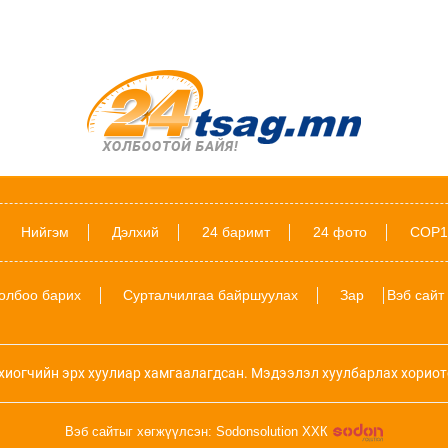
Нийгэм
Дэлхий
24 баримт
24 фото
COP1
олбоо барих
Сурталчилгаа байршуулах
Зар
Вэб сайт
хиогчийн эрх хуулиар хамгаалагдсан. Мэдээлэл хуулбарлах хориот
Вэб сайтыг хөгжүүлсэн: Sodonsolution ХХК