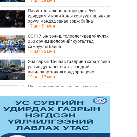
17 цаг 46 мин
Пакистаны шоронд хоригдож буй
удирдагч Имран Ханы хөвгүүд аавынхаа
эрүүл мэндэд санаа зовж байна
17 цаг 51 мин
COP17-ын зочид, төлөөлөгчдөд үйлчлэх
250 орчим жолоочийг сургалтад
хамруулж байна
18 цаг 25 мин
Энэ сарын 15-наас тээврийн хэрэгслийн
улсын дугаарын тэгш, сондгой
ангиллаар хөдөлгөөнд оролцоно
19 цаг 17 мин
Нэгдүгээр хорооллын арын замыг
наймдугаар сарын 6-ны 23:00 цагаас түр
хааж, борооны ус зайлуулах шугамын
19 цаг 18 мин
хөндлөн сэтэлгээ хийнэ
“Туул усан цогцолбор” төслийн
нэгдүгээр шатны ТЭЗҮ-ийг
боловсруулах ажил 90 хувийн
19 цаг 20 мин
гүйцэтгэлтэй байна