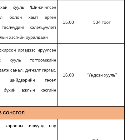
хай хууль /Шинэчилсэн
өсөл болон хамт өргөн
15.00
334 тоот
төслүүдийг хэлэлцүүлэгт
жлын хэсгийн хуралдаан
охирсон иргэдээс ирүүлсэн
ох хууль тогтоомжийн
алж санал, дүгнэлт гаргах,
16.00
“Үндсэн хууль”
л шийдвэрийн төсөл
г бүхий ажлын хэсгийн
В.СОНСГОЛ
ий хорооны гишүүнд нэр