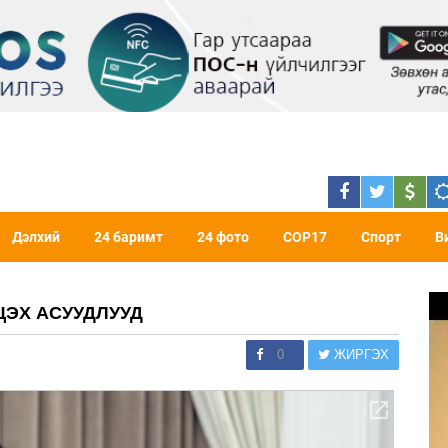
Дэлхий
24 баримт
24 фото
COP17
Спорт
В
ЦЭХ АСУУДЛУУД
0
ЖИРГЭХ