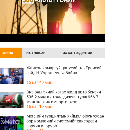
ШИНЭ
ИХ УНШСАН
ИХ СЭТГЭГДЭЛТЭЙ
Жинхэнэ амаргүй цаг үеийг нь Ерөнхий
сайд Н.Учрал туулж байна
15 цаг 49 мин
Энэ оны эхний хагас жилд авто бензин
505.2 мянган тонн, дизель түлш 956.7
мянган тонн импортолжээ
16 цаг 19 мин
Meta-ийн туршилтын хиймэл оюун ухаан
өөр компанийн системийг хакердсан
зөрчил илэрчээ