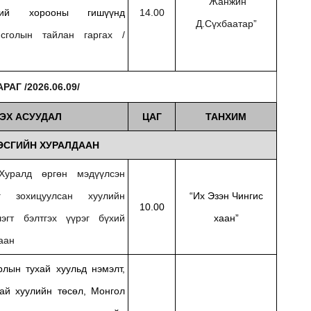
“Жанжин
хий хорооны гишүүнд
14.00
Д.Сүхбаатар”
нсголын тайлан гаргах /
АГ /2026.06.09/
ЭХ АСУУДАЛ
ЦАГ
ТАНХИМ
ЭСГИЙН ХУРАЛДААН
уралд өргөн мэдүүлсэн
г зохицуулсан хуулийн
“Их Эзэн Чингис
10.00
лэгт бэлтгэх үүрэг бүхий
хаан”
аан
лын тухай хуульд нэмэлт,
ай хуулийн төсөл, Монгол