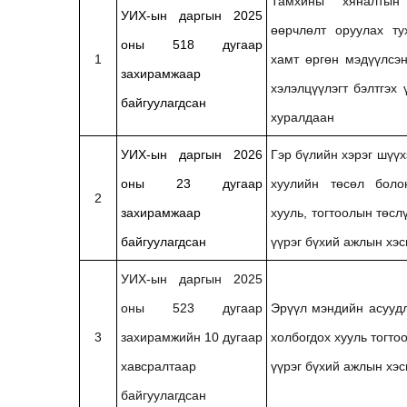
Тамхины хяналтын
УИХ-ын даргын 2025
өөрчлөлт оруулах ту
оны 518 дугаар
1
хамт өргөн мэдүүлсэн
захирамжаар
хэлэлцүүлэгт бэлтгэх
байгуулагдсан
хуралдаан
УИХ-ын даргын 2026
Гэр бүлийн хэрэг шүү
оны 23 дугаар
хуулийн төсөл боло
2
захирамжаар
хууль, тогтоолын төсл
байгуулагдсан
үүрэг бүхий ажлын хэ
УИХ-ын даргын 2025
оны 523 дугаар
Эрүүл мэндийн асуудл
3
захирамжийн 10 дугаар
холбогдох хууль тогт
хавсралтаар
үүрэг бүхий ажлын хэ
байгуулагдсан