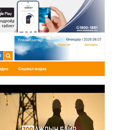
Улаанбаатар
Өнөөдөр / 2026.08.07
Өдөртөө
Шөнөдөө
идео
Сошиал мэдээ