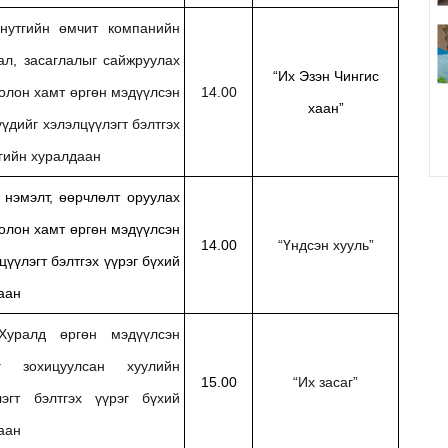
нутгийн өмчит компанийн
ал, засаглалыг сайжруулах
“Их Эзэн Чингис
болон хамт өргөн мэдүүлсэн
14.00
хаан”
үүдийг хэлэлцүүлэгт бэлтгэх
сгийн хуралдаан
 нэмэлт, өөрчлөлт оруулах
болон хамт өргөн мэдүүлсэн
14.00
“Үндсэн хууль”
цүүлэгт бэлтгэх үүрэг бүхий
аан
уралд өргөн мэдүүлсэн
г зохицуулсан хуулийн
15.00
“Их засаг”
лэгт бэлтгэх үүрэг бүхий
аан