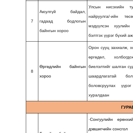
Улсын нисэхийн ту
Аюулгүй байдал,
найруулга/-ийн т
7
гадаад бодлогын
мэдүүлсэн
хуулийн 
байнгын хороо
бэлтгэх үүрэг бүхий а
Орон сууц захиалж, х
өргөдөл, холбогд
Өргөдлийн байнгын
биелэлтийг шалган суд
8
хороо
шаардлагатай бо
боловсруулах үүрэ
хуралдаан
ГУРА
·
Сонгуулийн ерөнх
дэвшигчийн сонсгол