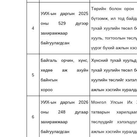
Төрийн болон орон 
УИХ-ын даргын 2025
бүтээмж, ил тод байд
оны 529 дүгээр
4
тухай хуулийн төсөл 
захирамжаар
хууль, тогтоолын төсл
байгуулагдсан
үүрэг бүхий ажлын хэ
Байгаль орчин, хүнс,
Хүнсний тухай хуульд
хөдөө аж ахуйн
тухай хуулийн төсөл 
5
байнгын
хуулийн төслийг хэлэл
хороо
ажлын хэсгийн хуралд
УИХ-ын даргын 2026
Монгол Улсын Их Х
оны 248 дугаар
татварын харилцаа
6
захирамжаар
төслүүдийг хэлэлцүү
байгуулагдсан
ажлын хэсгийн хуралд