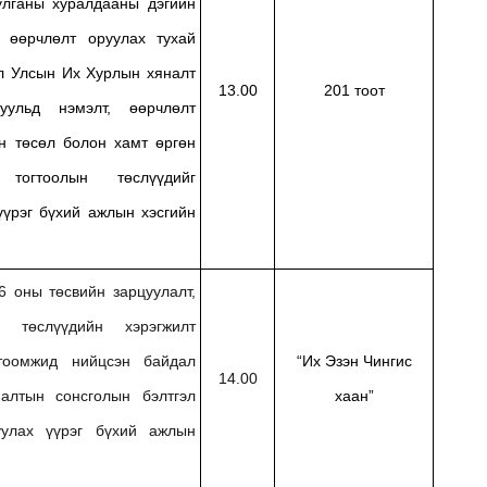
лганы хуралдааны дэгийн
, өөрчлөлт оруулах тухай
л Улсын Их Хурлын хяналт
13.00
201 тоот
уульд нэмэлт, өөрчлөлт
н төсөл болон хамт өргөн
 тогтоолын төслүүдийг
 үүрэг бүхий ажлын хэсгийн
 оны төсвийн зарцуулалт,
н төслүүдийн хэрэгжилт
гтоомжид нийцсэн байдал
“Их Эзэн Чингис
14.00
алтын сонсголын бэлтгэл
хаан”
уулах үүрэг бүхий ажлын