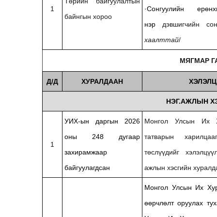
Төрийн байгуулалтын
1
·
Сонгуулийн ерөн
байнгын хороо
нэр
дэвшигчийн со
хаалттай
/
МЯГМАР ГАР
Д/Д
ХУРАЛДААН
ХЭЛЭЛЦ
НЭГ.АЖЛЫН Х
УИХ-ын даргын 2026
Монгол Улсын Их Х
оны 248 дугаар
татварын харилцаа
1
захирамжаар
төслүүдийг хэлэлцүү
байгуулагдсан
ажлын хэсгийн хуралд
Монгол Улсын Их Хур
өөрчлөлт оруулах тух