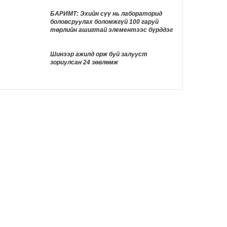
ТОМООХОН маргаан дагуулж эхлэв
12 цаг 50 мин
БАРИМТ: Эхийн сүү нь лабораторид
боловсруулах боломжгүй 100 гаруй
ДҮН ШИНЖИЛГЭЭ: Америк- Хятадын
төрлийн ашигтай элементээс бүрддэг
эмзэг харилцаа
13 цаг 1 мин
Шинээр ажилд орж буй залууст
зориулсан 24 зөвлөмж
Д.Трамп төрөлхийн иргэншлийг дахин
хязгаарлахыг оролдлоо
13 цаг 11 мин
Монелийн гудамжны авто замыг
өнөөдрөөс хааж, засварлана
13 цаг 42 мин
Даян аварга Б.Орхонбаярын тухай 24
баримт
13 цаг 46 мин
"Дөчин жилийн дараа өөрийн гэсэн
байртай боллоо"
14 цаг 3 мин