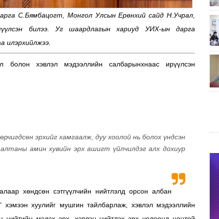
арга С.Бямбацогт, Монгол Улсын Ерөнхий сайд Н.Учрал,
үүлсэн билээ. Уг шаардлагын хариуд УИХ-ын дарга
а илэрхийлжээ.
эл болон хэвлэл мэдээллийн салбарынхнаас ирүүлсэн
өрчигдсөн эрхийг хамгаалж, дуу хоолой нь болох үндсэн
аалтаны амин хувийн эрх ашигт үйлчилдэг алх дохиур
алаар хөндсөн сэтгүүлчийн нийтлэлд орсон албан
л" хэмээн хуулийг мушгин тайлбарлаж, хэвлэл мэдээллийн
он нийтийн мэдэх эрх, хэвлэн нийтлэх эрх чөлөөнд ноцтой