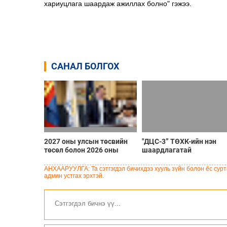
хариуцлага шаардаж ажиллах болно" гэжээ.
САНАЛ БОЛГОХ
2027 оны улсын төсвийн
"ДЦС-3” ТӨХК-ийн нэн
төсөл болон 2026 оны
шаардлагатай
төсвийн тодотголын
“Турбингенератор-5”-ын
төслийн олон нийтийн
шинэчлэлийн төсвийг
АНХААРУУЛГА: Та сэтгэгдэл бичихдээ хууль зүйн болон ёс сурта
хэлэлцүүлэг боллоо
шийдвэрлэхээр болов
админ устгах эрхтэй.