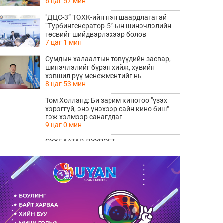
6 цаг 57 мин
"ДЦС-3” ТӨХК-ийн нэн шаардлагатай
“Турбингенератор-5”-ын шинэчлэлийн
төсвийг шийдвэрлэхээр болов
7 цаг 1 мин
Сумдын халаалтын төвүүдийн засвар,
шинэчлэлийг бүрэн хийж, хувийн
хэвшил рүү менежментийг нь
8 цаг 53 мин
шилжүүлсэн гэдгийг онцоллоо
Том Холланд: Би зарим киногоо "үзэх
хэрэггүй, энэ үнэхээр сайн кино биш"
гэж хэлмээр санагддаг
9 цаг 0 мин
СҮХБААТАР ДҮҮРЭГТ
ҮЙЛДВЭРЛЭВ-2026" ҮЗЭСГЭЛЭН
ҮРГЭЛЖИЛЖ БАЙНА
10 цаг 57 мин
Ирэх 10 хоногийн цаг агаарын
урьдчилсан төлөв
11 цаг 4 мин