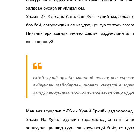
халдсан бусармаг үйлдэл юм.
Улсын Их Хурлаас баталсан Хувь хүний мэдээлэл х
бамбай, сэтгүүлчдийн амыг үдэх, цензур тогтоох зэвсэ
Нийтийн эрх ашгийн төлөөх хэвлэл мэдээллийн ил т
зөвшөөрөхгүй.
Иймд хүний эрхийн манаанд зогсох чиг үүргэ
гуйвуулан тайлбарлаж,чөлөөт хэвлэлийн эср
хатуу хариуцлага тооцох ёстой гэсэн байр суур
Мөн энэ асуудлыг УИХ-ын Хүний Эрхийн дэд хороонд ч
Улсын Их Хурал хуулийн хэрэгжилтэд хяналт тавих
хандуулж, цаашид хууль завхруулахгүй байх, сэтгүүл