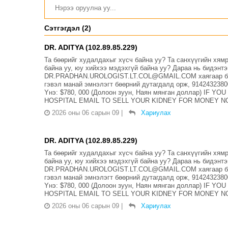
Сэтгэгдэл (2)
DR. ADITYA (102.89.85.229)
Та бөөрийг худалдахыг хүсч байна уу? Та санхүүгийн хя
байна уу, юу хийхээ мэдэхгүй байна уу? Дараа нь бидэнт
DR.PRADHAN.UROLOGIST.LT.COL@GMAIL.COM хаягаар бид 
гэвэл манай эмнэлэгт бөөрний дутагдалд орж, 914243
Yнэ: $780, 000 (Долоон зуун, Наян мянган доллар) IF 
HOSPITAL EMAIL TO SELL YOUR KIDNEY FOR MONEY NOW
2026 оны 06 сарын 09
|
Хариулах
DR. ADITYA (102.89.85.229)
Та бөөрийг худалдахыг хүсч байна уу? Та санхүүгийн хя
байна уу, юу хийхээ мэдэхгүй байна уу? Дараа нь бидэнт
DR.PRADHAN.UROLOGIST.LT.COL@GMAIL.COM хаягаар бид 
гэвэл манай эмнэлэгт бөөрний дутагдалд орж, 914243
Yнэ: $780, 000 (Долоон зуун, Наян мянган доллар) IF 
HOSPITAL EMAIL TO SELL YOUR KIDNEY FOR MONEY NOW
2026 оны 06 сарын 09
|
Хариулах