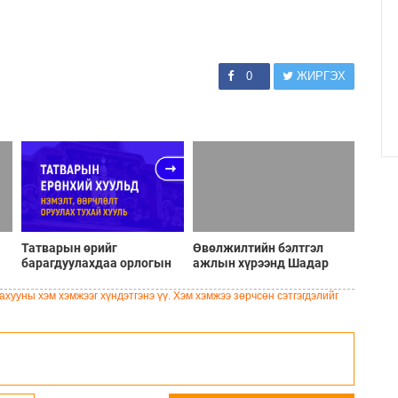
0
ЖИРГЭХ
Татварын өрийг
Өвөлжилтийн бэлтгэл
барагдуулахдаа орлогын
ажлын хүрээнд Шадар
30 хувийг татвар төлөгчид
сайд Н.Номтойбаяр
үлдээхээр хуульчилж,
Дорноговь аймагт
хууны хэм хэмжээг хүндэтгэнэ үү. Хэм хэмжээ зөрчсөн сэтгэгдэлийг
татварын тайлангаа
ажиллав
залруулах хугацааг хоёр
жил болгон сунгажээ