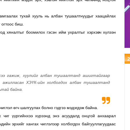
амгаалах тухай хууль нь албан тушаалтнуудыг хаацайлах
г огтоос биш.
од хяналтыг боомилох гэсэн ийм ухралтыг хэрхэвч хүлээн
2
эсээ гажиж, хуулийг албан тушаалтанд ашигтайгаар
эг ажилласан ХЭҮК-ийн холбогдох албан тушаалтанд
ьтай байна.
иглэл өгч шалгуулах болно гэдгээ мэдэгдэж байна.
 чиг үүргийнхээ хүрээнд энэ асуудалд онцгой анхаарал
чдийн эрхийг хангах чиглэлээр холбогдох байгууллагуудаас