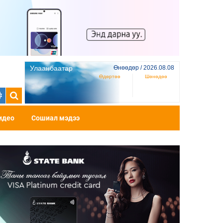
Улаанбаатар
Өнөөдөр / 2026.08.08
Өдөртөө
Шөнөдөө
идео
Сошиал мэдээ