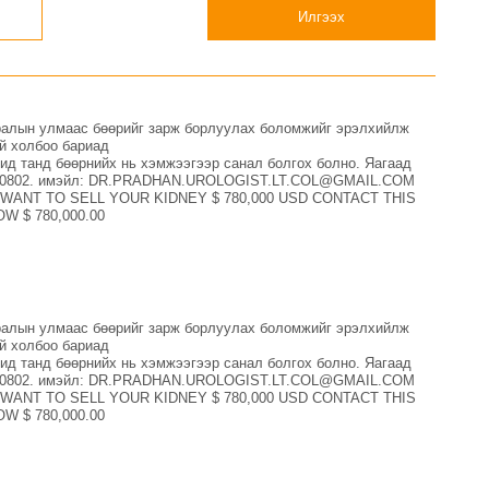
Илгээх
мралын улмаас бөөрийг зарж борлуулах боломжийг эрэлхийлж
эй холбоо бариад
танд бөөрнийх нь хэмжээгээр санал болгох болно. Яагаад
23800802. имэйл: DR.PRADHAN.UROLOGIST.LT.COL@GMAIL.COM
YOU WANT TO SELL YOUR KIDNEY $ 780,000 USD CONTACT THIS
 $ 780,000.00
мралын улмаас бөөрийг зарж борлуулах боломжийг эрэлхийлж
эй холбоо бариад
танд бөөрнийх нь хэмжээгээр санал болгох болно. Яагаад
23800802. имэйл: DR.PRADHAN.UROLOGIST.LT.COL@GMAIL.COM
YOU WANT TO SELL YOUR KIDNEY $ 780,000 USD CONTACT THIS
 $ 780,000.00