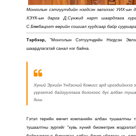
Монголын сэтгүүлчдийн нэгдсэн эвлэлээс УИХ-ын д
ХЭҮК-ын дарга Д.Сүнжид нарт шаардлага хүрг
С.Бямбацогт өөрийн сошиал хуудсаар байр сууриара
Тэрбээр,
"Монголын Сэтгүүлчдийн Нэгдсэн Эвл
шаардлагатай санал нэг байна.
Хүний Эрхийн Үндэсний Комисс ард иргэдийнхээ з
үүрэгтэй байгууллага болохоос бус албан туш
биш.
Гэтэл төрийн өмчит компанийн албан тушаалтны т
тушаалтны зургийг "хувь хүний биометрик мэдээлэ
байгууллагыг буруутгах албан бичиг үйлдсэн нь ол