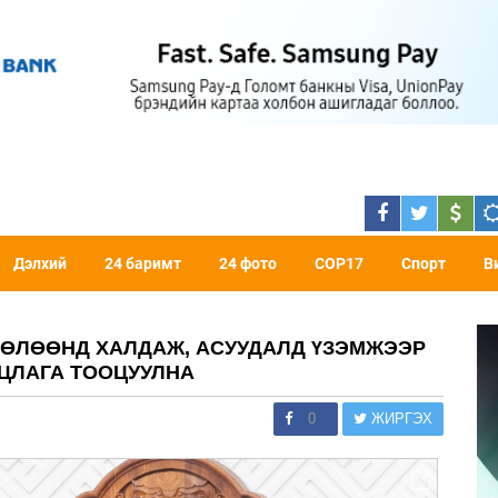
Дэлхий
24 баримт
24 фото
COP17
Спорт
В
ЧӨЛӨӨНД ХАЛДАЖ, АСУУДАЛД ҮЗЭМЖЭЭР
ЦЛАГА ТООЦУУЛНА
0
ЖИРГЭХ