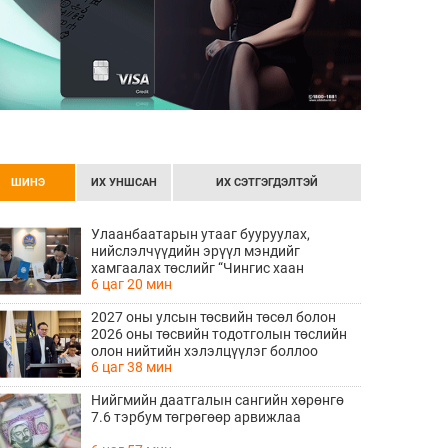
ШИНЭ
ИХ УНШСАН
ИХ СЭТГЭГДЭЛТЭЙ
Улаанбаатарын утааг бууруулах,
нийслэлчүүдийн эрүүл мэндийг
хамгаалах төслийг “Чингис хаан
6 цаг 20 мин
баялгийн сан нэгдэл” ХХК-тай хамтран
хэрэгжүүлнэ
2027 оны улсын төсвийн төсөл болон
2026 оны төсвийн тодотголын төслийн
олон нийтийн хэлэлцүүлэг боллоо
6 цаг 38 мин
Нийгмийн даатгалын сангийн хөрөнгө
7.6 тэрбум төгрөгөөр арвижлаа