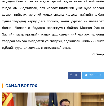
асуудал биш иргэн нь мэдэх эрхтэй эрүүл нээлттэй нийгмийн
үндэс юм. Ардчилсан, эрх чөлөөт нийгмийн үнэт зүйл болсон
хэвлэн нийтлэх, иргэний мэдэх эрхэнд халдсан нийтийн албан
тушаалтнуудад хариуцлага тооцож, ажил үүргээс нь чөлөөлөх
болно. Чөлөөлье бодлого хэрэгжүүлж байгаа Монгол Улсын
Засгийн газар иргэдийн мэдэх эрх, хэвлэн нийтлэх эрх чөлөөнд
халдсан аливаа үйлдэлтэй үл эвлэрэн, ардчилсан нийгмийн үнэт
зүйлийг тууштай хамгаалж ажиллана" гэжээ.
Л.Баяр
0
ЖИРГЭХ
САНАЛ БОЛГОХ