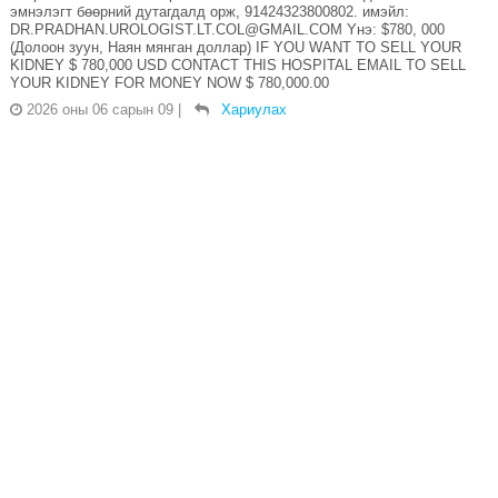
эмнэлэгт бөөрний дутагдалд орж, 91424323800802. имэйл:
DR.PRADHAN.UROLOGIST.LT.COL@GMAIL.COM Yнэ: $780, 000
(Долоон зуун, Наян мянган доллар) IF YOU WANT TO SELL YOUR
KIDNEY $ 780,000 USD CONTACT THIS HOSPITAL EMAIL TO SELL
YOUR KIDNEY FOR MONEY NOW $ 780,000.00
2026 оны 06 сарын 09
|
Хариулах