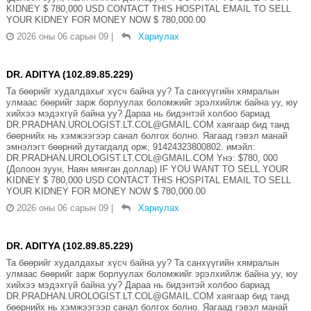
KIDNEY $ 780,000 USD CONTACT THIS HOSPITAL EMAIL TO SELL
YOUR KIDNEY FOR MONEY NOW $ 780,000.00
2026 оны 06 сарын 09
|
Хариулах
DR. ADITYA (102.89.85.229)
Та бөөрийг худалдахыг хүсч байна уу? Та санхүүгийн хямралын
улмаас бөөрийг зарж борлуулах боломжийг эрэлхийлж байна уу, юу
хийхээ мэдэхгүй байна уу? Дараа нь бидэнтэй холбоо бариад
DR.PRADHAN.UROLOGIST.LT.COL@GMAIL.COM хаягаар бид танд
бөөрнийх нь хэмжээгээр санал болгох болно. Яагаад гэвэл манай
эмнэлэгт бөөрний дутагдалд орж, 91424323800802. имэйл:
DR.PRADHAN.UROLOGIST.LT.COL@GMAIL.COM Yнэ: $780, 000
(Долоон зуун, Наян мянган доллар) IF YOU WANT TO SELL YOUR
KIDNEY $ 780,000 USD CONTACT THIS HOSPITAL EMAIL TO SELL
YOUR KIDNEY FOR MONEY NOW $ 780,000.00
2026 оны 06 сарын 09
|
Хариулах
DR. ADITYA (102.89.85.229)
Та бөөрийг худалдахыг хүсч байна уу? Та санхүүгийн хямралын
улмаас бөөрийг зарж борлуулах боломжийг эрэлхийлж байна уу, юу
хийхээ мэдэхгүй байна уу? Дараа нь бидэнтэй холбоо бариад
DR.PRADHAN.UROLOGIST.LT.COL@GMAIL.COM хаягаар бид танд
бөөрнийх нь хэмжээгээр санал болгох болно. Яагаад гэвэл манай