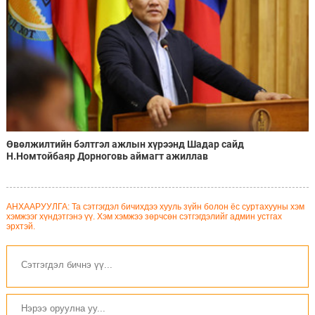
Өвөлжилтийн бэлтгэл ажлын хүрээнд Шадар сайд
Н.Номтойбаяр Дорноговь аймагт ажиллав
АНХААРУУЛГА: Та сэтгэгдэл бичихдээ хууль зүйн болон ёс суртахууны хэм
хэмжээг хүндэтгэнэ үү. Хэм хэмжээ зөрчсөн сэтгэгдэлийг админ устгах
эрхтэй.