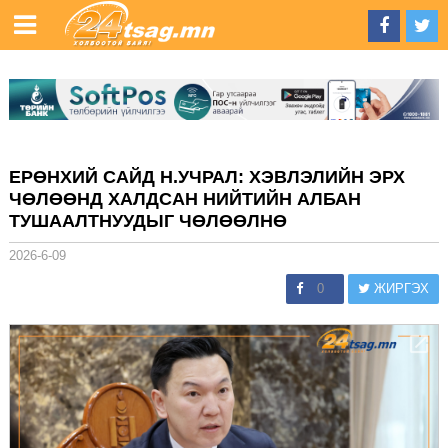
ЕРӨНХИЙ САЙД Н.УЧРАЛ: ХЭВЛЭЛИЙН ЭРХ
ЧӨЛӨӨНД ХАЛДСАН НИЙТИЙН АЛБАН
ТУШААЛТНУУДЫГ ЧӨЛӨӨЛНӨ
2026-6-09
0
ЖИРГЭХ