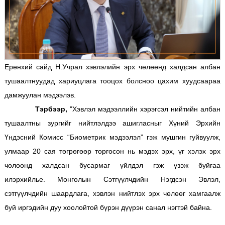
Ерөнхий сайд Н.Учрал хэвлэлийн эрх чөлөөнд халдсан албан
тушаалтнуудад хариуцлага тооцох болсноо цахим хуудсаараа
дамжуулан мэдээлэв.
Тэрбээр,
"Хэвлэл мэдээллийн хэрэгсэл нийтийн албан
тушаалтны зургийг нийтлэлдээ ашигласныг Хүний Эрхийн
Үндэсний Комисс “Биометрик мэдээлэл” гэж мушгин гуйвуулж,
улмаар 20 сая төгрөгөөр торгосон нь мэдэх эрх, үг хэлэх эрх
чөлөөнд халдсан бусармаг үйлдэл гэж үзэж буйгаа
илэрхийлье. Монголын Сэтгүүлчдийн Нэгдсэн Эвлэл,
сэтгүүлчдийн шаардлага, хэвлэн нийтлэх эрх чөлөөг хамгаалж
буй иргэдийн дуу хоолойтой бүрэн дүүрэн санал нэгтэй байна.