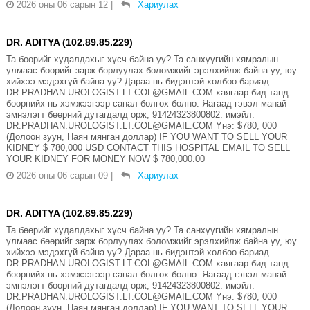
2026 оны 06 сарын 12
|
Хариулах
DR. ADITYA (102.89.85.229)
Та бөөрийг худалдахыг хүсч байна уу? Та санхүүгийн хямралын
улмаас бөөрийг зарж борлуулах боломжийг эрэлхийлж байна уу, юу
хийхээ мэдэхгүй байна уу? Дараа нь бидэнтэй холбоо бариад
DR.PRADHAN.UROLOGIST.LT.COL@GMAIL.COM хаягаар бид танд
бөөрнийх нь хэмжээгээр санал болгох болно. Яагаад гэвэл манай
эмнэлэгт бөөрний дутагдалд орж, 91424323800802. имэйл:
DR.PRADHAN.UROLOGIST.LT.COL@GMAIL.COM Yнэ: $780, 000
(Долоон зуун, Наян мянган доллар) IF YOU WANT TO SELL YOUR
KIDNEY $ 780,000 USD CONTACT THIS HOSPITAL EMAIL TO SELL
YOUR KIDNEY FOR MONEY NOW $ 780,000.00
2026 оны 06 сарын 09
|
Хариулах
DR. ADITYA (102.89.85.229)
Та бөөрийг худалдахыг хүсч байна уу? Та санхүүгийн хямралын
улмаас бөөрийг зарж борлуулах боломжийг эрэлхийлж байна уу, юу
хийхээ мэдэхгүй байна уу? Дараа нь бидэнтэй холбоо бариад
DR.PRADHAN.UROLOGIST.LT.COL@GMAIL.COM хаягаар бид танд
бөөрнийх нь хэмжээгээр санал болгох болно. Яагаад гэвэл манай
эмнэлэгт бөөрний дутагдалд орж, 91424323800802. имэйл:
DR.PRADHAN.UROLOGIST.LT.COL@GMAIL.COM Yнэ: $780, 000
(Долоон зуун, Наян мянган доллар) IF YOU WANT TO SELL YOUR