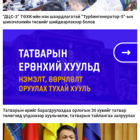
"ДЦС-3” ТӨХК-ийн нэн шаардлагатай “Турбингенератор-5”-ын
шинэчлэлийн төсвийг шийдвэрлэхээр болов
Татварын өрийг барагдуулахдаа орлогын 30 хувийг татвар
төлөгчид үлдээхээр хуульчилж, татварын тайлангаа залруулах
хугацааг хоёр жил болгон сунгажээ