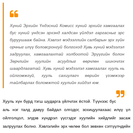
Хүний Эрхийн Үндэсний Комисс хүний эрхийг хамгаалах
бус хүний үндсэн эрхэнд халдсан үйлдэл гаргасныг эрс
буруушааж байна. Хэвлэл мэдээллийн салбарын эрх зүйн
орчныг илүү боловсронгуй болгоход Хувь хүний мэдээлэл
задруулах, хамгаалахтай холбоотой Эрүүгийн болон
Зөрчлийн хуулийн асуудлыг өөрчлөн шинэчлэх
шаардлагатай. Хувь хүний мэдээлэл хамгаалах хууль нь
ойлгомжгүй, хууль сахиулагч өөрийн үзэмжээр
тайлбарлах боломжтой хуулийн хийдэл юм.
Хууль хүн бүрд тэгш шударга үйлчлэх ёстой. Түүнээс бус
аль нэг талд давуу байдал олгодог, зохицуулахаас илүү үл
ойлголцол, элдэв хүндрэл үүсгэдэг хуулийн хийдлийг засаж
залруулах болно. Хэвлэлийн эрх чөлөө бол зөвхөн сэтгүүлчдийн