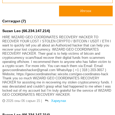
Илгээх
Сэтгэгдэл (7)
Suzan Leo (66.234.147.214)
HIRE WIZARD GEO COORDINATES RECOVERY HACKER TO
RECOVER YOUR LOST / STOLEN CRYPTO / BITCOIN / USDT / ETH I
want to quickly tell you all about an Authorized hacker that can help you
recover your lost cryptocurrency. WIZARD GEO COORDINATES
RECOVERY HACKER. Their goal is to help victims of bitcoin and
cryptocurrency scam/fraud recover their digital funds from scammers
operating offshore. I recommend them to anyone who has fallen victim to
a crypto scam. For more info. You can reach them via Email: Email:
geovcoordinateshacker@gmail.com WhatsApp ( +1 ( 318 ) 203-3657 )
Website; https://geovcoordinateshac.wixsite.com/geo-coordinates-hack
Thank you so much WIZARD GEO COORDINATES RECOVERY
HACKER for assisting me in recovering my stolen cryptocurrency funds. I
was devastated and couldn’t grasp what had happened to me when I was
locked out of my account but I’m truly grateful for the service of WIZARD
GEO COORDINATES RECOVERY HACKER.
2026 оны 06 сарын 15
|
Хариулах
Suzan Leo (66.234.147.214)