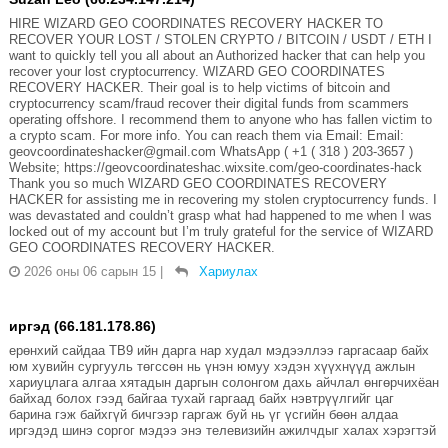
HIRE WIZARD GEO COORDINATES RECOVERY HACKER TO
RECOVER YOUR LOST / STOLEN CRYPTO / BITCOIN / USDT / ETH I
want to quickly tell you all about an Authorized hacker that can help you
recover your lost cryptocurrency. WIZARD GEO COORDINATES
RECOVERY HACKER. Their goal is to help victims of bitcoin and
cryptocurrency scam/fraud recover their digital funds from scammers
operating offshore. I recommend them to anyone who has fallen victim to
a crypto scam. For more info. You can reach them via Email: Email:
geovcoordinateshacker@gmail.com WhatsApp ( +1 ( 318 ) 203-3657 )
Website; https://geovcoordinateshac.wixsite.com/geo-coordinates-hack
Thank you so much WIZARD GEO COORDINATES RECOVERY
HACKER for assisting me in recovering my stolen cryptocurrency funds. I
was devastated and couldn’t grasp what had happened to me when I was
locked out of my account but I’m truly grateful for the service of WIZARD
GEO COORDINATES RECOVERY HACKER.
2026 оны 06 сарын 15
|
Хариулах
иргэд (66.181.178.86)
ерөнхий сайдаа ТВ9 ийн дарга нар худал мэдээллээ гаргасаар байх
юм хувийн сургууль төгссөн нь үнэн юмуу хэдэн хүүхнүүд ажлын
хариуцлага алгаа хятадын даргын солонгом дахь айчлал өнгөрчихёан
байхад болох гээд байгаа тухай гаргаад байх нэвтрүүлгийг цаг
барина гэж байхгүй бичгээр гаргаж буй нь үг үсгийн бөөн алдаа
иргэдэд шинэ соргог мэдээ энэ телевизийн ажилчдыг халах хэрэгтэй