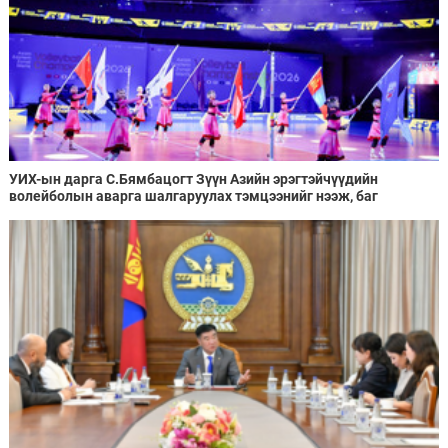
УИХ-ын дарга С.Бямбацогт Зүүн Азийн эрэгтэйчүүдийн
волейболын аварга шалгаруулах тэмцээнийг нээж, баг
тамирчдад амжилт хүслээ