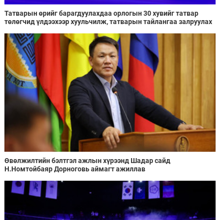
Татварын өрийг барагдуулахдаа орлогын 30 хувийг татвар
төлөгчид үлдээхээр хуульчилж, татварын тайлангаа залруулах
хугацааг хоёр жил болгон сунгажээ
Өвөлжилтийн бэлтгэл ажлын хүрээнд Шадар сайд
Н.Номтойбаяр Дорноговь аймагт ажиллав