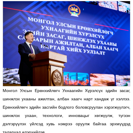
Монгол Улсын Ерөнхийлөгч Ухнаагийн Хүрэлсүх эдийн засаг,
шинжлэх ухааны ажилтан, албан хаагч нарт хандаж үг хэллээ.
Ерөнхийлөгч эдийн засгийн бодлого боловсруулан хэрэгжүүлэгч,
шинжлэх ухаан, технологи, инновацыг хөгжүүлж, түгээн
дэлгэрүүлэх үйлсэд хувь нэмрээ оруулж байгаа эрхмүүдэд
талархал илэрхийлэв.