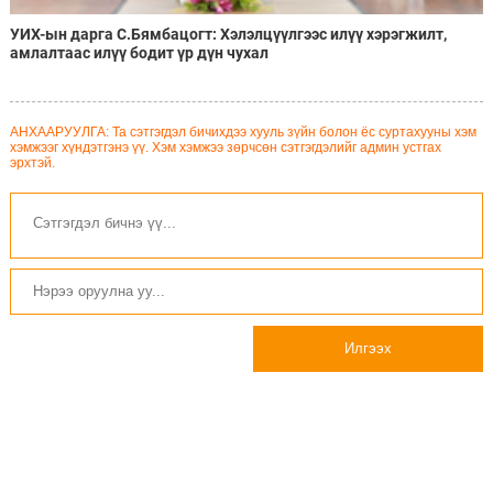
УИХ-ын дарга С.Бямбацогт: Хэлэлцүүлгээс илүү хэрэгжилт,
амлалтаас илүү бодит үр дүн чухал
АНХААРУУЛГА: Та сэтгэгдэл бичихдээ хууль зүйн болон ёс суртахууны хэм
хэмжээг хүндэтгэнэ үү. Хэм хэмжээ зөрчсөн сэтгэгдэлийг админ устгах
эрхтэй.
Илгээх