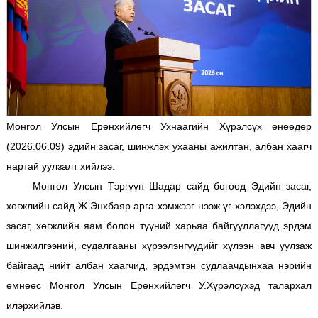
Монгол Улсын Ерөнхийлөгч Ухнаагийн Хүрэлсүх өнөөдөр
(2026.06.09) эдийн засаг, шинжлэх ухааны ажилтан, албан хаагч
нартай уулзалт хийлээ.
Монгол Улсын Тэргүүн Шадар сайд бөгөөд Эдийн засаг,
хөгжлийн сайд Ж.Энхбаяр арга хэмжээг нээж үг хэлэхдээ, Эдийн
засаг, хөгжлийн яам болон түүний харьяа байгууллагууд эрдэм
шинжилгээний, судалгааны хүрээлэнгүүдийг хүлээн авч уулзаж
байгаад нийт албан хаагчид, эрдэмтэн судлаачдынхаа нэрийн
өмнөөс Монгол Улсын Ерөнхийлөгч У.Хүрэлсүхэд талархал
илэрхийлэв.