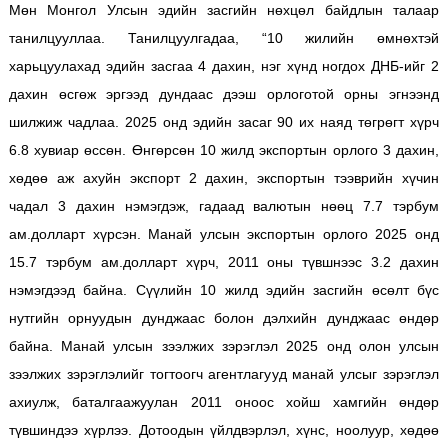
Мөн Монгол Улсын эдийн засгийн нөхцөл байдлын талаар
танилцууллаа. Танилцуулгадаа, “10 жилийн өмнөхтэй
харьцуулахад эдийн засгаа 4 дахин, нэг хүнд ногдох ДНБ-ийг 2
дахин өсгөж эргээд дундаас дээш орлоготой орны эгнээнд
шилжиж чадлаа. 2025 онд эдийн засаг 90 их наяд төгрөгт хүрч
6.8 хувиар өссөн. Өнгөрсөн 10 жилд экспортын орлого 3 дахин,
хөдөө аж ахуйн экспорт 2 дахин, экспортын тээврийн хүчин
чадал 3 дахин нэмэгдэж, гадаад валютын нөөц 7.7 тэрбум
ам.долларт хүрсэн. Манай улсын экспортын орлого 2025 онд
15.7 тэрбум ам.долларт хүрч, 2011 оны түвшнээс 3.2 дахин
нэмэгдээд байна. Сүүлийн 10 жилд эдийн засгийн өсөлт бүс
нутгийн орнуудын дунджаас болон дэлхийн дунджаас өндөр
байна. Манай улсын зээлжих зэрэглэл 2025 онд олон улсын
зээлжих зэрэглэлийг тогтоогч агентлагууд манай улсыг зэрэглэл
ахиулж, баталгаажуулан 2011 оноос хойш хамгийн өндөр
түвшиндээ хүрлээ. Дотоодын үйлдвэрлэл, хүнс, ноолуур, хөдөө