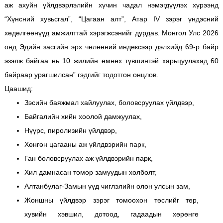
аж ахуйн үйлдвэрлэлийн хүчин чадал нэмэгдүүлэх хүрээнд
“Хүнсний хувьсгал”, “Цагаан алт”, Атар IV зэрэг үндэсний
хөдөлгөөнүүд амжилттай хэрэгжсэнийг дурдав. Монгол Улс 2026
онд Эдийн засгийн эрх чөлөөний индексээр дэлхийд 69-р байр
эзэлж байгаа нь 10 жилийн өмнөх түвшинтэй харьцуулахад 60
байраар урагшилсан” гэдгийг тодотгон онцлов.
Цаашид:
Зэсийн баяжмал хайлуулах, боловсруулах үйлдвэр,
Байгалийн хийн хоолой дамжуулах,
Нүүрс, пиролизийн үйлдвэр,
Хөнгөн цагааны аж үйлдвэрийн парк,
Ган боловсруулах аж үйлдвэрийн парк,
Хил дамнасан төмөр замуудын холболт,
Алтанбулаг-Замын үүд чиглэлийн олон улсын зам,
Жоншны үйлдвэр зэрэг томоохон төслийг төр,
хувийн хэвшил, дотоод, гадаадын хөрөнгө