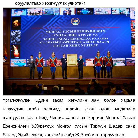
оруулалтаар хэрэгжүүлэх учиртайг
Үргэлжлүүлэн Эдийн засаг, хөгжлийн яам болон харьяа
газруудын алба хаагчид төрийн дээд одон медалиар
шагнуулав. Эзэн Богд Чингис хааны эш хөргийг Монгол Улсын
Ерөнхийлөгч У.Хүрэлсүх Монгол Улсын Тэргүүн Шадар сайд
бөгөөд Эдийн засаг, хөгжлийн сайд Ж.Энхбаярт гардууллаа.