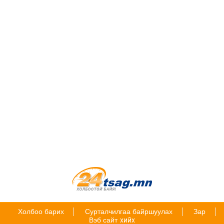
Холбоо барих
Сурталчилгаа байршуулах
Зар
Вэб сайт
хийх