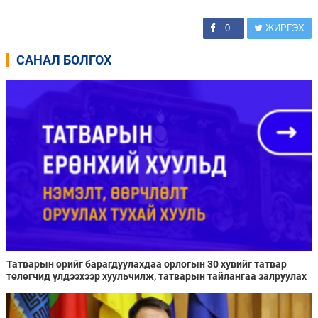
0
ЖИРГЭХ
САНАЛ БОЛГОХ
Татварын өрийг барагдуулахдаа орлогын 30 хувийг татвар
төлөгчид үлдээхээр хуульчилж, татварын тайлангаа залруулах
хугацааг хоёр жил болгон сунгажээ