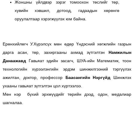
Жоншны үйлдвэр зэрэг томоохон төслийг төр,
хувийн хэвшил, дотоод, гадаадын хөрөнгө
оруулалтаар хэрэгжүүлэх юм байна.
Ерөнхийлөгч У.Хүрэлсүх мөн өдөр Үндэсний хөгжлийн газрын
дарга асан, төр, захиргааны ахмад зүтгэлтэн
Намжилын
Данаажавд
Гавьяат эдийн засагч, ШУА-ийн Математик, тоон
технологийн хүрээлэнгийн эрдэм шинжилгээний тэргүүлэх
ажилтан, доктор, профессор
Баасангийн Нэргүйд
Шинжлэх
ухааны гавьяат зүтгэлтэн цол хүртээлээ.
Мөн нэр бүхий эрхмүүдийг төрийн дээд, одон, медалиар
шагналаа.