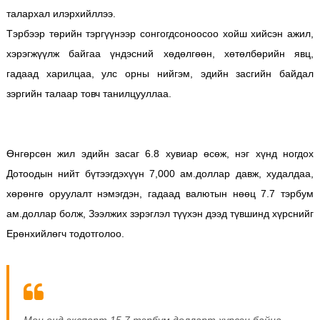
талархал илэрхийллээ.
Тэрбээр төрийн тэргүүнээр сонгогдсоноосоо хойш хийсэн ажил,
хэрэгжүүлж байгаа үндэсний хөдөлгөөн, хөтөлбөрийн явц,
гадаад харилцаа, улс орны нийгэм, эдийн засгийн байдал
зэргийн талаар товч танилцууллаа.
Өнгөрсөн жил эдийн засаг 6.8 хувиар өсөж, нэг хүнд ногдох
Дотоодын нийт бүтээгдэхүүн 7,000 ам.доллар давж, худалдаа,
хөрөнгө оруулалт нэмэгдэн, гадаад валютын нөөц 7.7 тэрбум
ам.доллар болж, Зээлжих зэрэглэл түүхэн дээд түвшинд хүрснийг
Ерөнхийлөгч тодотголоо.