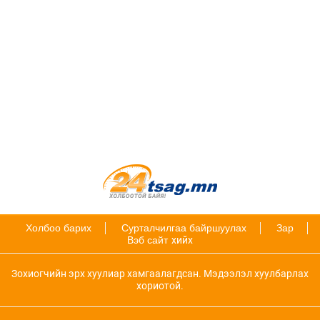
Холбоо барих
Сурталчилгаа байршуулах
Зар
Вэб сайт
хийх
Зохиогчийн эрх хуулиар хамгаалагдсан. Мэдээлэл хуулбарлах
хориотой.