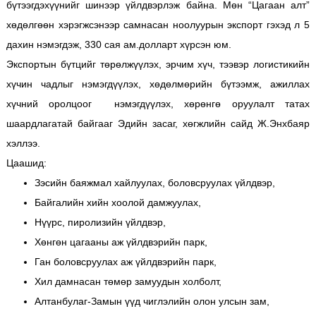
бүтээгдэхүүнийг шинээр үйлдвэрлэж байна. Мөн “Цагаан алт”
хөдөлгөөн хэрэгжсэнээр самнасан ноолуурын экспорт гэхэд л 5
дахин нэмэгдэж, 330 сая ам.долларт хүрсэн юм.
Экспортын бүтцийг төрөлжүүлэх, эрчим хүч, тээвэр логистикийн
хүчин чадлыг нэмэгдүүлэх, хөдөлмөрийн бүтээмж, ажиллах
хүчний оролцоог нэмэгдүүлэх, хөрөнгө оруулалт татах
шаардлагатай байгааг Эдийн засаг, хөгжлийн сайд Ж.Энхбаяр
хэллээ.
Цаашид:
Зэсийн баяжмал хайлуулах, боловсруулах үйлдвэр,
Байгалийн хийн хоолой дамжуулах,
Нүүрс, пиролизийн үйлдвэр,
Хөнгөн цагааны аж үйлдвэрийн парк,
Ган боловсруулах аж үйлдвэрийн парк,
Хил дамнасан төмөр замуудын холболт,
Алтанбулаг-Замын үүд чиглэлийн олон улсын зам,