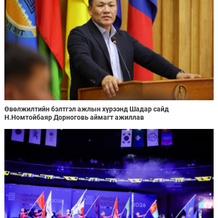
Өвөлжилтийн бэлтгэл ажлын хүрээнд Шадар сайд
Н.Номтойбаяр Дорноговь аймагт ажиллав