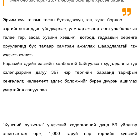
Мөн онд экспорт 15.7 тэрбум долларт хүрсэн байна. ​
Эрчим хүч, газрын тосны бүтээгдэхүүн, ган, хүнс, бордоо
зэргийг дотооддоо үйлдвэрлэж, улмаар экспортлогч улс болохын
төлөө төр, засаг, хувийн хэвшил, дотоод, гадаадын хөрөнгө
оруулагчид бүх талаар хамтран ажиллах шаардлагатай гэж
үздэгээ хэллээ.
Евразийн эдийн засгийн холбоотой байгуулсан худалдааны түр
хэлэлцээрийн дагуу 367 нэр төрлийн бараанд тарифын
хөнгөлөлт, чөлөөлөлт эдлэх боломжийг бүрэн дүүрэн ашиглах
учиртайг ч санууллаа.
“Хүнсний хувьсгал” үндэсний хөдөлгөөний дүнд 53 үйлдвэр
ашиглалтад орж, 1,000 гаруй нэр төрлийн хүнсний