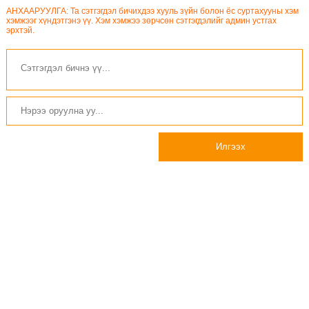
АНХААРУУЛГА: Та сэтгэгдэл бичихдээ хууль зүйн болон ёс суртахууны хэм
хэмжээг хүндэтгэнэ үү. Хэм хэмжээ зөрчсөн сэтгэгдэлийг админ устгах
эрхтэй.
Илгээх