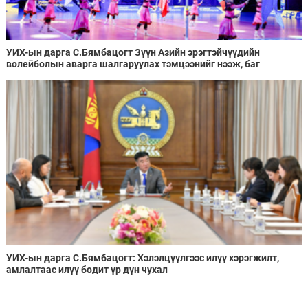
УИХ-ын дарга С.Бямбацогт Зүүн Азийн эрэгтэйчүүдийн
волейболын аварга шалгаруулах тэмцээнийг нээж, баг
тамирчдад амжилт хүслээ
УИХ-ын дарга С.Бямбацогт: Хэлэлцүүлгээс илүү хэрэгжилт,
амлалтаас илүү бодит үр дүн чухал