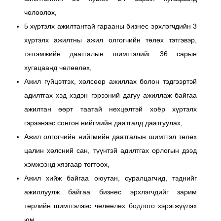
чөлөөлөх,
5 хүртэлх ажилтантай гарааны бизнес эрхлэгчдийн 3
хүртэлх ажилтны ажил олгогчийн төлөх тэтгэвэр,
тэтгэмжийн даатгалын шимтгэлийг 36 сарын
хугацаанд чөлөөлөх,
Ажил гүйцэтгэх, хөлсөөр ажиллах болон тэдгээртэй
адилтгах хэд хэдэн гэрээний дагуу ажиллаж байгаа
ажилтан өөрт таатай нөхцөлтэй хоёр хүртэлх
гэрээнээс сонгон нийгмийн даатгалд даатгуулах,
Ажил олгогчийн нийгмийн даатгалын шимтгэл төлөх
цалин хөлсний сан, түүнтэй адилтгах орлогын дээд
хэмжээнд хязгаар тогтоох,
Ажил хийж байгаа оюутан, суралцагчид, тэднийг
ажиллуулж байгаа бизнес эрхлэгчдийг зарим
төрлийн шимтгэлээс чөлөөлөх бодлого хэрэгжүүлэх
юм.