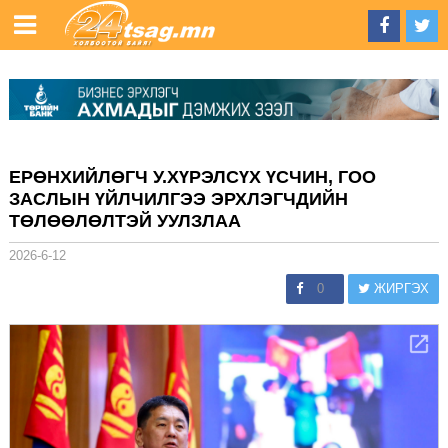
ЕРӨНХИЙЛӨГЧ У.ХҮРЭЛСҮХ ҮСЧИН, ГОО
ЗАСЛЫН ҮЙЛЧИЛГЭЭ ЭРХЛЭГЧДИЙН
ТӨЛӨӨЛӨЛТЭЙ УУЛЗЛАА
2026-6-12
0
ЖИРГЭХ