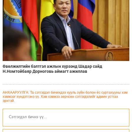
Өвөлжилтийн бэлтгэл ажлын хүрээнд Шадар сайд
Н.Номтойбаяр Дорноговь аймагт ажиллав
АНХААРУУЛГА: Та сэтгэгдэл бичихдээ хууль зүйн болон ёс суртахууны хэм
хэмжээг хүндэтгэнэ үү. Хэм хэмжээ зөрчсөн сэтгэгдэлийг админ устгах
эрхтэй.