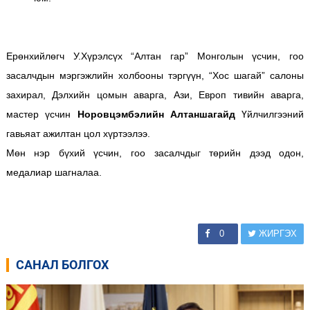
Ерөнхийлөгч У.Хүрэлсүх “Алтан гар” Монголын үсчин, гоо
засалчдын мэргэжлийн холбооны тэргүүн, “Хос шагай” салоны
захирал, Дэлхийн цомын аварга, Ази, Европ тивийн аварга,
мастер үсчин
Норовцэмбэлийн Алтаншагайд
Үйлчилгээний
гавьяат ажилтан цол хүртээлээ.
Мөн нэр бүхий үсчин, гоо засалчдыг төрийн дээд одон,
медалиар шагналаа.
0
ЖИРГЭХ
САНАЛ БОЛГОХ