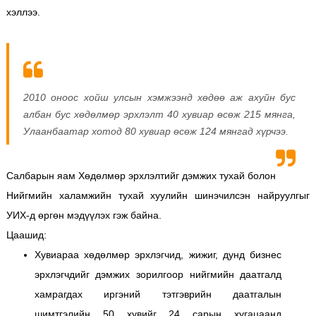
хэллээ.
2010 оноос хойш улсын хэмжээнд хөдөө аж ахуйн бус
албан бус хөдөлмөр эрхлэлт 40 хувиар өсөж 215 мянга,
Улаанбаатар хотод 80 хувиар өсөж 124 мянгад хүрчээ.
Салбарын яам Хөдөлмөр эрхлэлтийг дэмжих тухай болон
Нийгмийн халамжийн тухай хуулийн шинэчилсэн найруулгыг
УИХ-д өргөн мэдүүлэх гэж байна.
Цаашид:
Хувиараа хөдөлмөр эрхлэгчид, жижиг, дунд бизнес
эрхлэгчдийг дэмжих зорилгоор нийгмийн даатгалд
хамрагдах иргэний тэтгэврийн даатгалын
шимтгэлийн 50 хувийг 24 сарын хугацаанд