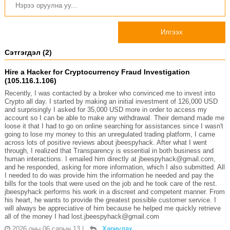
Илгээх
Сэтгэгдэл (2)
Hire a Hacker for Cryptocurrency Fraud Investigation
(105.116.1.106)
Recently, I was contacted by a broker who convinced me to invest into
Crypto all day. I started by making an initial investment of 126,000 USD
and surprisingly I asked for 35,000 USD more in order to access my
account so I can be able to make any withdrawal. Their demand made me
loose it that I had to go on online searching for assistances since I wasn't
going to lose my money to this an unregulated trading platform, I came
across lots of positive reviews about jbeespyhack. After what I went
through, I realized that Transparency is essential in both business and
human interactions. I emailed him directly at jbeespyhack@gmail.com,
and he responded, asking for more information, which I also submitted. All
I needed to do was provide him the information he needed and pay the
bills for the tools that were used on the job and he took care of the rest.
jbeespyhack performs his work in a discreet and competent manner. From
his heart, he wants to provide the greatest possible customer service. I
will always be appreciative of him because he helped me quickly retrieve
all of the money I had lost.jbeespyhack@gmail.com
2026 оны 06 сарын 13
|
Хариулах