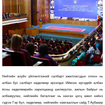
Нийтийн ахуйн үйлчилгээний салбарт ажиллагсдын олонх нь
албан бус салбарт хөдөлмөр эрхэлдэг. Иймээс иргэдийг албан
ёсны хөдөлмөрийн харилцаанд шилжүүлэх, ажлын байрыг нь
албажуулах, нийгмийн баталгааг нь хангах цогц ажил хийнэ
гэдгээ Гэр бүл, хөдөлмөр, нийгмийн хамгааллын сайд Т.Аубакир