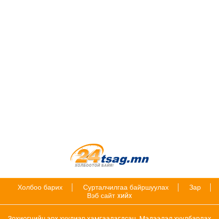
Холбоо барих
Сурталчилгаа байршуулах
Зар
Вэб сайт
хийх
Зохиогчийн эрх хуулиар хамгаалагдсан. Мэдээлэл хуулбарлах