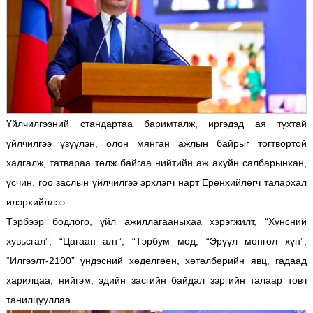
Үйлчилгээний стандартаа баримталж, иргэдэд ая тухтай
үйлчилгээ үзүүлэн, олон мянган ажлын байрыг тогтвортой
хадгалж, татвараа төлж байгаа нийтийн аж ахуйн салбарынхан,
үсчин, гоо заслын үйлчилгээ эрхлэгч нарт Ерөнхийлөгч талархал
илэрхийллээ.
Тэрбээр бодлого, үйл ажиллагааныхаа хэрэгжилт, “Хүнсний
хувьсгал”, “Цагаан алт”, “Тэрбум мод, “Эрүүл монгол хүн”,
“Илгээлт-2100” үндэсний хөдөлгөөн, хөтөлбөрийн явц, гадаад
харилцаа, нийгэм, эдийн засгийн байдал зэргийн талаар товч
танилцууллаа.