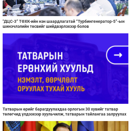
"ДЦС-3” ТӨХК-ийн нэн шаардлагатай “Турбингенератор-5”-ын
шинэчлэлийн төсвийг шийдвэрлэхээр болов
Татварын өрийг барагдуулахдаа орлогын 30 хувийг татвар
төлөгчид үлдээхээр хуульчилж, татварын тайлангаа залруулах
хугацааг хоёр жил болгон сунгажээ