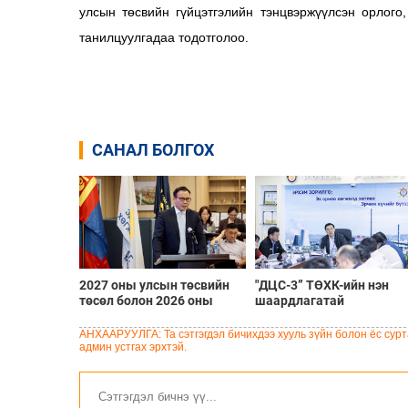
улсын төсвийн гүйцэтгэлийн тэнцвэржүүлсэн орлого
танилцуулгадаа тодотголоо.
САНАЛ БОЛГОХ
2027 оны улсын төсвийн
"ДЦС-3” ТӨХК-ийн нэн
төсөл болон 2026 оны
шаардлагатай
төсвийн тодотголын
“Турбингенератор-5”-ын
төслийн олон нийтийн
шинэчлэлийн төсвийг
АНХААРУУЛГА: Та сэтгэгдэл бичихдээ хууль зүйн болон ёс сурта
хэлэлцүүлэг боллоо
шийдвэрлэхээр болов
админ устгах эрхтэй.