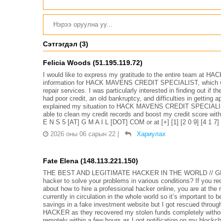
Сэтгэгдэл (3)
Felicia Woods (51.195.119.72)
I would like to express my gratitude to the entire team a
information for HACK MAVENS CREDIT SPECIALIST, which was l
repair services. I was particularly interested in finding out if 
had poor credit, an old bankruptcy, and difficulties in getting
explained my situation to HACK MAVENS CREDIT SPECIALIST 
able to clean my credit records and boost my credit score wit
E N S 5 [AT] G M A I L [DOT] COM or at [+] [1] [2 0 9] [4 1 7] 
2026 оны 06 сарын 22
|
Хариулах
Fate Elena (148.113.221.150)
THE BEST AND LEGITIMATE HACKER IN THE WORLD // G
hacker to solve your problems in various conditions? If you r
about how to hire a professional hacker online, you are at th
currently in circulation in the whole world so it’s important to 
savings in a fake investment website but I got rescued t
HACKER as they recovered my stolen funds completely without
remotely within a few hours as I got notification on my blockc