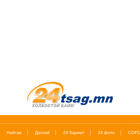
Нийгэм
Дэлхий
24 баримт
24 фото
COP1