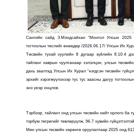
Сангийн сайд З.Мэндсайхан “Монгол Улсын 2025 
тогтоолын төслийг өнөөдөр /2026.06.17/ Улсын Их Хур
Төсвийн тухай хуулийн 8 дугаар зүйлийн 8.10.4 дэ
тайланг хаврын чуулганаар хэлэлцэн, улсын төсвийн 
дахь заалтад Улсын Их Хурал “нэгдсэн төсвийн гүйцэт
эрхийг хэрэгжүүлэхээр тус тус заасны дагуу тогтоол
энэ үеэр онцлов.
Тэрбээр, тайлант онд улсын төсвийн нийт орлого ба т
тэрбум төгрөгийг төвлөрүүлж, 96.7 хувийн гүйцэтгэлтэй
Мөн улсын төсвийн хөрөнгө оруулалтаар 2025 онд 613 