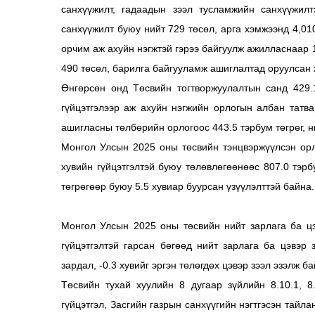
санхүүжилт, гадаадын зээл тусламжийн санхүүжилт
санхүүжилт буюу нийт 729 төсөл, арга хэмжээнд 4,01
орчим аж ахуйн нэгжтэй гэрээ байгуулж ажилласнаар 
490 төсөл, барилга байгууламж ашиглалтад оруулсан 
Өнгөрсөн онд Төсвийн тогтворжуулалтын санд 429.
гүйцэтгэлээр аж ахуйн нэгжийн орлогын албан татв
ашигласны төлбөрийн орлогоос 443.5 тэрбум төгрөг, н
Монгол Улсын 2025 оны төсвийн тэнцвэржүүлсэн орло
хувийн гүйцэтгэлтэй буюу төлөвлөгөөнөөс 807.0 тэрб
төгрөгөөр буюу 5.5 хувиар буурсан үзүүлэлттэй байна.
Монгол Улсын 2025 оны төсвийн нийт зарлага ба цэ
гүйцэтгэлтэй гарсан бөгөөд нийт зарлага ба цэвэр 
зардал, -0.3 хувийг эргэн төлөгдөх цэвэр зээл эзэлж ба
Төсвийн тухай хуулийн 8 дугаар зүйлийн 8.10.1, 8
гүйцэтгэл, Засгийн газрын санхүүгийн нэгтгэсэн тайла