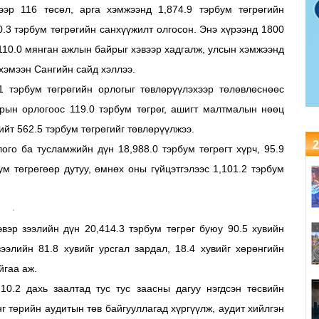
ээр 116 төсөл, арга хэмжээнд 1,874.9 тэрбум төгрөгийн
0.3 тэрбум төгрөгийн санхүүжилт олгосон. Энэ хүрээнд 1800
110.0 мянган ажлын байрыг хэвээр хадгалж, улсын хэмжээнд
хэмээн Сангийн сайд хэллээ.
1 тэрбум төгрөгийн орлогыг төвлөрүүлэхээр төлөвлөснөөс
арын орлогоос 119.0 тэрбум төгрөг, ашигт малтмалын нөөц
ийт 562.5 тэрбум төгрөгийг төвлөрүүлжээ.
2
го ба тусламжийн дүн 18,988.0 тэрбум төгрөгт хүрч, 95.9
ум төгрөгөөр дутуу, өмнөх оны гүйцэтгэлээс 1,101.2 тэрбум
вэр зээлийн дүн 20,414.3 тэрбум төгрөг буюу 90.5 хувийн
зээлийн 81.8 хувийг урсгал зардал, 18.4 хувийг хөрөнгийн
йгаа аж.
.10.2 дахь заалтад тус тус заасны дагуу нэгдсэн төсвийн
нг төрийн аудитын төв байгууллагад хүргүүлж, аудит хийлгэн