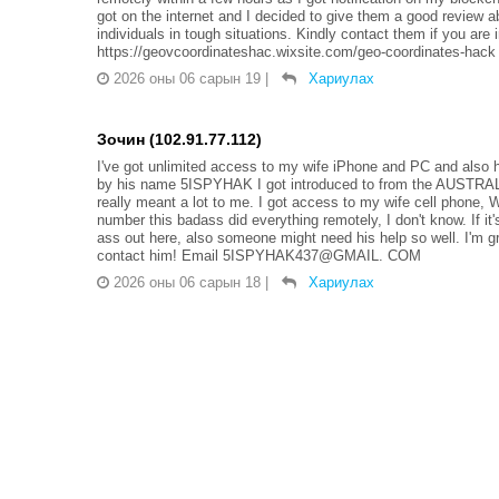
got on the internet and I decided to give them a good review a
individuals in tough situations. Kindly contact them if you a
https://geovcoordinateshac.wixsite.com/geo-coordinates-hack
2026 оны 06 сарын 19
|
Хариулах
Зочин (102.91.77.112)
I've got unlimited access to my wife iPhone and PC and also h
by his name 5ISPYHAK I got introduced to from the AUSTRALIA
really meant a lot to me. I got access to my wife cell phone, 
number this badass did everything remotely, I don't know. If it's
ass out here, also someone might need his help so well. I'm 
contact him! Email 5ISPYHAK437@GMAIL. COM
2026 оны 06 сарын 18
|
Хариулах