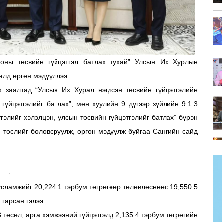
оны төсвийн гүйцэтгэл батлах тухай” Улсын Их Хурлын
алд өргөн мэдүүллээ.
х заалтад “Улсын Их Хурал нэгдсэн төсвийн гүйцэтгэлийн
гүйцэтгэлийг батлах”, мөн хуулийн 9 дүгээр зүйлийн 9.1.3
гэлийг хэлэлцэн, улсын төсвийн гүйцэтгэлийг батлах” бүрэн
ын төслийг боловсруулж, өргөн мэдүүлж буйгаа Сангийн сайд
усламжийг 20,224.1 тэрбум төгрөгөөр төлөвлөснөөс 19,550.5
 гарсан гэлээ.
төсөл, арга хэмжээний гүйцэтгэлд 2,135.4 тэрбум төгрөгийн