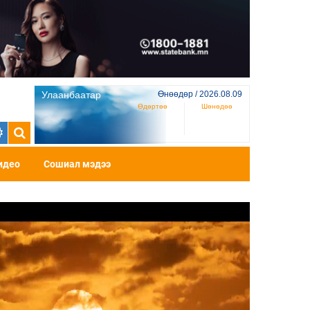
Улаанбаатар
Өнөөдөр / 2026.08.09
Өдөртөө
Шөнөдөө
идео
Сошиал мэдээ