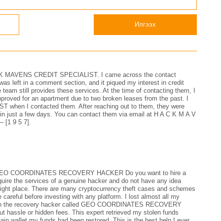
Илгээх
t HACK MAVENS CREDIT SPECIALIST. I came across the contact
eft in a comment section, and it piqued my interest in credit
the team still provides these services. At the time of contacting them, I
 approved for an apartment due to two broken leases from the past. I
when I contacted them. After reaching out to them, they were
hin just a few days. You can contact them via email at H A C K M A V
– [1 9 5 7].
EO COORDINATES RECOVERY HACKER Do you want to hire a
equire the services of a genuine hacker and do not have any idea
e right place. There are many cryptocurrency theft cases and schemes
be careful before investing with any platform. I lost almost all my
hrough the recovery hacker called GEO COORDINATES RECOVERY
 hassle or hidden fees. This expert retrieved my stolen funds
hain wallet my funds had been restored. This is the best help I ever