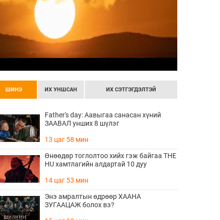
ШИНЭ
ИХ УНШСАН
ИХ СЭТГЭГДЭЛТЭЙ
Father's day: Аавыгаа санасан хүний
ЗААВАЛ унших 8 шүлэг
13 цаг 58 мин
Өнөөдөр тоглолтоо хийх гэж байгаа THE
HU хамтлагийн алдартай 10 дуу
14 цаг 53 мин
Энэ амралтын өдрөөр ХААНА
ЗУГААЦАЖ болох вэ?