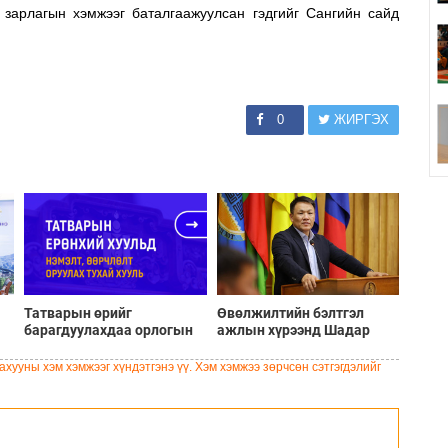
, зарлагын хэмжээг баталгаажуулсан гэдгийг Сангийн сайд
0
ЖИРГЭХ
Татварын өрийг
Өвөлжилтийн бэлтгэл
барагдуулахдаа орлогын
ажлын хүрээнд Шадар
30 хувийг татвар төлөгчид
сайд Н.Номтойбаяр
үлдээхээр хуульчилж,
Дорноговь аймагт
хууны хэм хэмжээг хүндэтгэнэ үү. Хэм хэмжээ зөрчсөн сэтгэгдэлийг
татварын тайлангаа
ажиллав
залруулах хугацааг хоёр
жил болгон сунгажээ