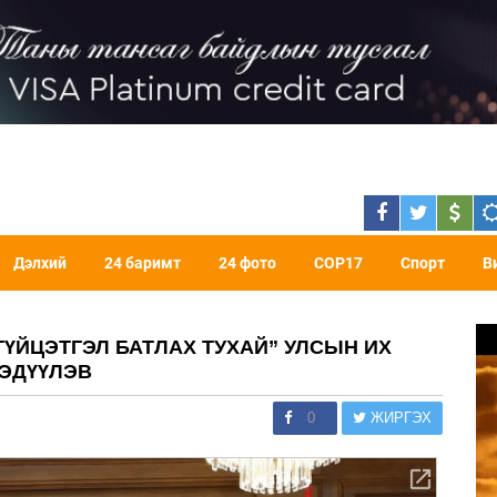
Дэлхий
24 баримт
24 фото
COP17
Спорт
В
ГҮЙЦЭТГЭЛ БАТЛАХ ТУХАЙ” УЛСЫН ИХ
ЭДҮҮЛЭВ
0
ЖИРГЭХ