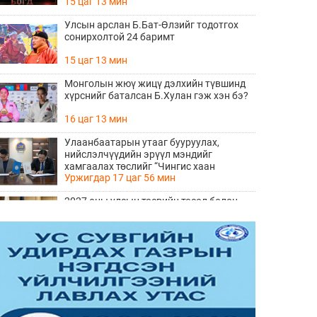
15 цаг 13 мин
Улсын арслан Б.Бат-Өлзийг тодотгох
сонирхолтой 24 баримт
15 цаг 13 мин
Монголын жюү жицү дэлхийн түвшинд
хүрснийг баталсан Б.Хулан гэж хэн бэ?
16 цаг 13 мин
Улаанбаатарын утааг бууруулах,
нийслэлчүүдийн эрүүл мэндийг
хамгаалах төслийг “Чингис хаан
Уржигдар 17 цаг 56 мин
баялгийн сан нэгдэл” ХХК-тай хамтран
хэрэгжүүлнэ
2027 оны улсын төсвийн төсөл болон
2026 оны төсвийн тодотголын төслийн
олон нийтийн хэлэлцүүлэг боллоо
Уржигдар 17 цаг 38 мин
Нийгмийн даатгалын сангийн хөрөнгө
7.6 тэрбум төгрөгөөр арвижлаа
Уржигдар 17 цаг 18 мин