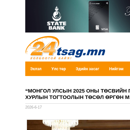
Эхлэл
Улс төр
Эдийн засаг
Нийгэм
“МОНГОЛ УЛСЫН 2025 ОНЫ ТӨСВИЙН 
ХУРЛЫН ТОГТООЛЫН ТӨСӨЛ ӨРГӨН М
2026-6-17