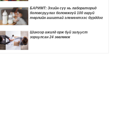
ТОМООХОН маргаан дагуулж эхлэв
14 цаг 18 мин
БАРИМТ: Эхийн сүү нь лабораторид
боловсруулах боломжгүй 100 гаруй
ДҮН ШИНЖИЛГЭЭ: Америк- Хятадын
төрлийн ашигтай элементээс бүрддэг
эмзэг харилцаа
14 цаг 28 мин
Шинээр ажилд орж буй залууст
зориулсан 24 зөвлөмж
Д.Трамп төрөлхийн иргэншлийг дахин
хязгаарлахыг оролдлоо
14 цаг 39 мин
Монелийн гудамжны авто замыг
өнөөдрөөс хааж, засварлана
15 цаг 10 мин
Даян аварга Б.Орхонбаярын тухай 24
баримт
15 цаг 13 мин
"Дөчин жилийн дараа өөрийн гэсэн
байртай боллоо"
15 цаг 30 мин