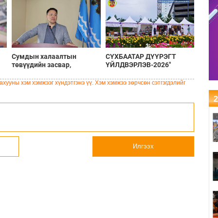
Сумдын халаалтын
СҮХБААТАР ДҮҮРЭГТ
төвүүдийн засвар,
ҮЙЛДВЭРЛЭВ-2026"
шинэчлэлийг бүрэн хийж,
ҮЗЭСГЭЛЭН ҮРГЭЛЖИЛЖ
хувийн хэвшил рүү
БАЙНА
хууны хэм хэмжээг хүндэтгэнэ үү. Хэм хэмжээ зөрчсөн сэтгэгдэлийг
менежментийг нь
шилжүүлсэн гэдгийг
2
онцоллоо
Илгээх