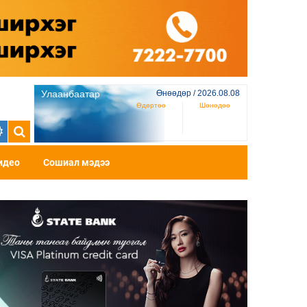
Улаанбаатар
Өнөөдөр / 2026.08.08
Өдөртөө
Шөнөдөө
идео
Сошиал мэдээ