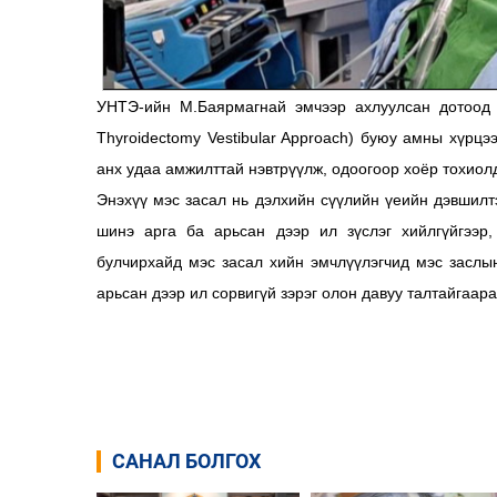
УНТЭ-ийн М.Баярмагнай эмчээр ахлуулсан дотоод 
Thyroidectomy Vestibular Approach) буюу амны хүрц
анх удаа амжилттай нэвтрүүлж, одоогоор хоёр тохиол
Энэхүү мэс засал нь дэлхийн сүүлийн үеийн дэвшилтэ
шинэ арга ба арьсан дээр ил зүслэг хийлгүйгээр
булчирхайд мэс засал хийн эмчлүүлэгчид мэс заслын
арьсан дээр ил сорвигүй зэрэг олон давуу талтайгаар
САНАЛ БОЛГОХ