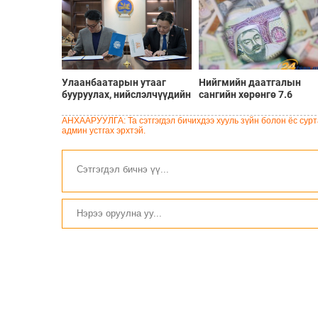
Улаанбаатарын утааг
Нийгмийн даатгалын
бууруулах, нийслэлчүүдийн
сангийн хөрөнгө 7.6
эрүүл мэндийг хамгаалах
тэрбум төгрөгөөр
төслийг “Чингис хаан
арвижлаа
АНХААРУУЛГА: Та сэтгэгдэл бичихдээ хууль зүйн болон ёс сурта
баялгийн сан нэгдэл” ХХК-
админ устгах эрхтэй.
тай хамтран хэрэгжүүлнэ