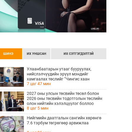
ШИНЭ
ИХ УНШСАН
ИХ СЭТГЭГДЭЛТЭЙ
Улаанбаатарын утааг бууруулах,
нийслэлчүүдийн эрүүл мэндийг
хамгаалах төслийг “Чингис хаан
7 цаг 47 мин
баялгийн сан нэгдэл” ХХК-тай хамтран
хэрэгжүүлнэ
2027 оны улсын төсвийн төсөл болон
2026 оны төсвийн тодотголын төслийн
олон нийтийн хэлэлцүүлэг боллоо
8 цаг 5 мин
Нийгмийн даатгалын сангийн хөрөнгө
7.6 тэрбум төгрөгөөр арвижлаа