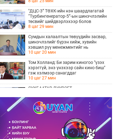
8 цаг 25 мин
"ДЦС-3” ТӨХК-ийн нэн шаардлагатай
“Турбингенератор-5”-ын шинэчлэлийн
төсвийг шийдвэрлэхээр болов
8 цаг 29 мин
Сумдын халаалтын төвүүдийн засвар,
шинэчлэлийг бүрэн хийж, хувийн
хэвшил рүү менежментийг нь
10 цаг 20 мин
шилжүүлсэн гэдгийг онцоллоо
Том Холланд: Би зарим киногоо "үзэх
хэрэггүй, энэ үнэхээр сайн кино биш"
гэж хэлмээр санагддаг
10 цаг 27 мин
СҮХБААТАР ДҮҮРЭГТ
ҮЙЛДВЭРЛЭВ-2026" ҮЗЭСГЭЛЭН
ҮРГЭЛЖИЛЖ БАЙНА
12 цаг 24 мин
Ирэх 10 хоногийн цаг агаарын
урьдчилсан төлөв
12 цаг 32 мин