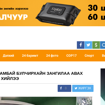
Дэлхий
24 баримт
24 фото
COP17
Спорт
В
БАМБАЙ БУЛЧИРХАЙН ЗАНГИЛАА АВАХ
 ХИЙЛЭЭ
0
ЖИРГЭХ