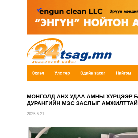
Эхлэл
Улс төр
Эдийн засаг
Нийгэм
МОНГОЛД АНХ УДАА АМНЫ ХҮРЦЭЭР 
ДУРАНГИЙН МЭС ЗАСЛЫГ АМЖИЛТТАЙ
2025-5-21