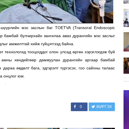
шүүрлийн мэс заслын баг TOETVA (Transoral Endoscopic
ээр бамбай булчирхайн зангилаа авах дурангийн мэс заслыг
длыг амжилттай хийж гүйцэтгээд байна.
т технологид тооцогддог олон улсад өргөн хэрэглэгдэж буй
, амны хөндийгөөр дамжуулан дурангийн аргаар бамбай
 дараа өвдөлт бага, эдгэрэлт түргэсэх, гоо сайхны талаас
аа онцлог юм.
0
ЖИРГЭХ