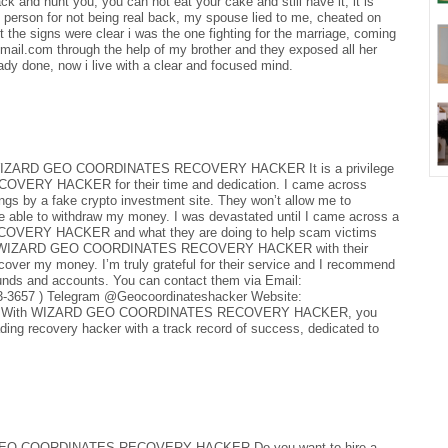
ck and hunt you, you can not eat your cake and still have it, it is
he person for not being real back, my spouse lied to me, cheated on
t the signs were clear i was the one fighting for the marriage, coming
ail.com through the help of my brother and they exposed all her
ady done, now i live with a clear and focused mind.
ARD GEO COORDINATES RECOVERY HACKER It is a privilege
ERY HACKER for their time and dedication. I came across
ngs by a fake crypto investment site. They won’t allow me to
e able to withdraw my money. I was devastated until I came across a
VERY HACKER and what they are doing to help scam victims
that but WIZARD GEO COORDINATES RECOVERY HACKER with their
cover my money. I’m truly grateful for their service and I recommend
funds and accounts. You can contact them via Email:
3-3657 ) Telegram @Geocoordinateshacker Website:
es-hack With WIZARD GEO COORDINATES RECOVERY HACKER, you
ading recovery hacker with a track record of success, dedicated to
EO COORDINATES RECOVERY HACKER Do you want to hire a