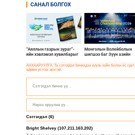
САНАЛ БОЛГОХ
“Аяллын газрын зураг”-
Монголын Волейболын
ийн хэвлэмэл хувилбарыг
шигшээ баг Зүүн азийн
Голомт банкны салбараас
шилдгүүдтэй 8-р сарын 5
үнэ төлбөргүй авах
9-нд эх орондоо өрсөлдө
АНХААРУУЛГА: Та сэтгэгдэл бичихдээ хууль зүйн болон ёс сурта
боломжтой
админ устгах эрхтэй.
Сэтгэгдэл (6)
Bright Shelvey (107.211.163.202)