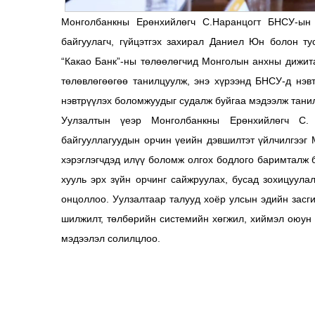
Монголбанкны Ерөнхийлөгч С.Наранцогт БНСУ-ын т
байгуулагч, гүйцэтгэх захирал Даниел Юн болон ту
“Какао Банк”-ны төлөөлөгчид Монголын анхны дижит
төлөвлөгөөгөө танилцуулж, энэ хүрээнд БНСУ-д нэ
нэвтрүүлэх боломжуудыг судалж буйгаа мэдээлж танил
Уулзалтын үеэр Монголбанкны Ерөнхийлөгч С.
байгууллагуудын орчин үеийн дэвшилтэт үйлчилгээг 
хэрэглэгчдэд илүү боломж олгох бодлого баримталж 
хууль эрх зүйн орчинг сайжруулах, бусад зохицуула
онцоллоо. Уулзалтаар талууд хоёр улсын эдийн засг
шилжилт, төлбөрийн системийн хөгжил, хиймэл оюун 
мэдээлэл солилцлоо.