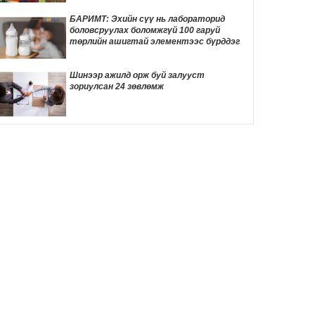
ТОМООХОН маргаан дагуулж эхлэв
8 цаг 42 мин
БАРИМТ: Эхийн сүү нь лабораторид
боловсруулах боломжгүй 100 гаруй
ДҮН ШИНЖИЛГЭЭ: Америк- Хятадын
төрлийн ашигтай элементээс бүрддэг
эмзэг харилцаа
8 цаг 53 мин
Шинээр ажилд орж буй залууст
зориулсан 24 зөвлөмж
Д.Трамп төрөлхийн иргэншлийг дахин
хязгаарлахыг оролдлоо
9 цаг 3 мин
Монелийн гудамжны авто замыг
өнөөдрөөс хааж, засварлана
9 цаг 34 мин
Даян аварга Б.Орхонбаярын тухай 24
баримт
9 цаг 38 мин
"Дөчин жилийн дараа өөрийн гэсэн
байртай боллоо"
9 цаг 55 мин