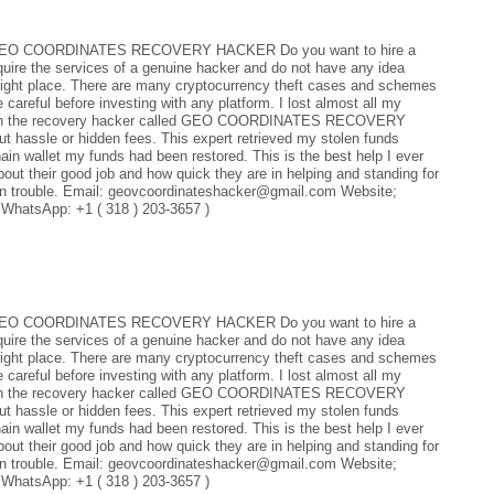
EO COORDINATES RECOVERY HACKER Do you want to hire a
equire the services of a genuine hacker and do not have any idea
e right place. There are many cryptocurrency theft cases and schemes
be careful before investing with any platform. I lost almost all my
hrough the recovery hacker called GEO COORDINATES RECOVERY
 hassle or hidden fees. This expert retrieved my stolen funds
hain wallet my funds had been restored. This is the best help I ever
bout their good job and how quick they are in helping and standing for
re in trouble. Email: geovcoordinateshacker@gmail.com Website;
 WhatsApp: +1 ( 318 ) 203-3657 )
EO COORDINATES RECOVERY HACKER Do you want to hire a
equire the services of a genuine hacker and do not have any idea
e right place. There are many cryptocurrency theft cases and schemes
be careful before investing with any platform. I lost almost all my
hrough the recovery hacker called GEO COORDINATES RECOVERY
 hassle or hidden fees. This expert retrieved my stolen funds
hain wallet my funds had been restored. This is the best help I ever
bout their good job and how quick they are in helping and standing for
re in trouble. Email: geovcoordinateshacker@gmail.com Website;
 WhatsApp: +1 ( 318 ) 203-3657 )