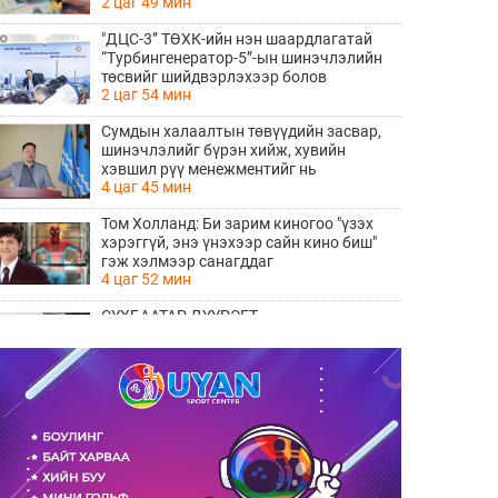
2 цаг 49 мин
"ДЦС-3” ТӨХК-ийн нэн шаардлагатай
“Турбингенератор-5”-ын шинэчлэлийн
төсвийг шийдвэрлэхээр болов
2 цаг 54 мин
Сумдын халаалтын төвүүдийн засвар,
шинэчлэлийг бүрэн хийж, хувийн
хэвшил рүү менежментийг нь
4 цаг 45 мин
шилжүүлсэн гэдгийг онцоллоо
Том Холланд: Би зарим киногоо "үзэх
хэрэггүй, энэ үнэхээр сайн кино биш"
гэж хэлмээр санагддаг
4 цаг 52 мин
СҮХБААТАР ДҮҮРЭГТ
ҮЙЛДВЭРЛЭВ-2026" ҮЗЭСГЭЛЭН
ҮРГЭЛЖИЛЖ БАЙНА
6 цаг 49 мин
Ирэх 10 хоногийн цаг агаарын
урьдчилсан төлөв
6 цаг 56 мин