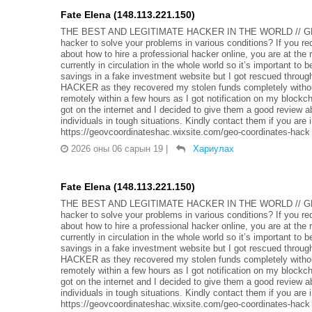
Fate Elena (148.113.221.150)
THE BEST AND LEGITIMATE HACKER IN THE WORLD // G
hacker to solve your problems in various conditions? If you r
about how to hire a professional hacker online, you are at th
currently in circulation in the whole world so it’s important to 
savings in a fake investment website but I got rescued t
HACKER as they recovered my stolen funds completely without
remotely within a few hours as I got notification on my blockc
got on the internet and I decided to give them a good review a
individuals in tough situations. Kindly contact them if you a
https://geovcoordinateshac.wixsite.com/geo-coordinates-hack
2026 оны 06 сарын 19
|
Хариулах
Fate Elena (148.113.221.150)
THE BEST AND LEGITIMATE HACKER IN THE WORLD // G
hacker to solve your problems in various conditions? If you r
about how to hire a professional hacker online, you are at th
currently in circulation in the whole world so it’s important to 
savings in a fake investment website but I got rescued t
HACKER as they recovered my stolen funds completely without
remotely within a few hours as I got notification on my blockc
got on the internet and I decided to give them a good review a
individuals in tough situations. Kindly contact them if you a
https://geovcoordinateshac.wixsite.com/geo-coordinates-hack