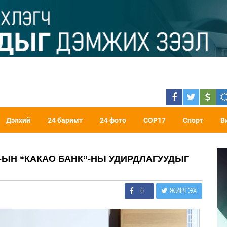
Дэлхий
24 баримт
24 фото
COP17
Спорт
В
ЫН “КАКАО БАНК”-НЫ УДИРДЛАГУУДЫГ
0
ЖИРГЭХ