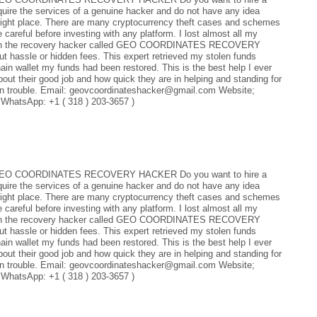
equire the services of a genuine hacker and do not have any idea
e right place. There are many cryptocurrency theft cases and schemes
be careful before investing with any platform. I lost almost all my
hrough the recovery hacker called GEO COORDINATES RECOVERY
 hassle or hidden fees. This expert retrieved my stolen funds
hain wallet my funds had been restored. This is the best help I ever
bout their good job and how quick they are in helping and standing for
re in trouble. Email: geovcoordinateshacker@gmail.com Website;
 WhatsApp: +1 ( 318 ) 203-3657 )
EO COORDINATES RECOVERY HACKER Do you want to hire a
equire the services of a genuine hacker and do not have any idea
e right place. There are many cryptocurrency theft cases and schemes
be careful before investing with any platform. I lost almost all my
hrough the recovery hacker called GEO COORDINATES RECOVERY
 hassle or hidden fees. This expert retrieved my stolen funds
hain wallet my funds had been restored. This is the best help I ever
bout their good job and how quick they are in helping and standing for
re in trouble. Email: geovcoordinateshacker@gmail.com Website;
 WhatsApp: +1 ( 318 ) 203-3657 )