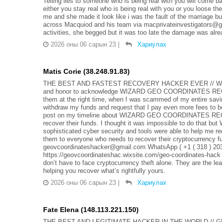
Telling lies to someone who is being real with you will come ba
either you stay real who is being real with you or you loose t
me and she made it look like i was the fault of the marriage bu
across Macquiod and his team via macprivateinvestigators@gm
activities, she begged but it was too late the damage was alre
2026 оны 06 сарын 23
|
Хариулах
Matis Corie (38.248.91.83)
THE BEST AND FASTEST RECOVERY HACKER EVER // WIZ
and honor to acknowledge WIZARD GEO COORDINATES RECOV
them at the right time, when I was scammed of my entire savi
withdraw my funds and request that I pay even more fees to b
post on my timeline about WIZARD GEO COORDINATES RECO
recover their funds. I thought it was impossible to do 
sophisticated cyber security and tools were able to help me re
them to everyone who needs to recover their cryptocurrency 
geovcoordinateshacker@gmail.com WhatsApp ( +1 ( 318 ) 20
https://geovcoordinateshac.wixsite.com/geo-coordinat
don’t have to face cryptocurrency theft alone. They are the le
helping you recover what’s rightfully yours.
2026 оны 06 сарын 23
|
Хариулах
Fate Elena (148.113.221.150)
THE BEST AND LEGITIMATE HACKER IN THE WORLD // G