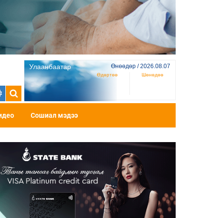
Улаанбаатар
Өнөөдөр / 2026.08.07
Өдөртөө
Шөнөдөө
идео
Сошиал мэдээ