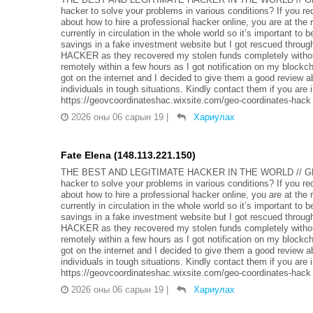
hacker to solve your problems in various conditions? If you r
about how to hire a professional hacker online, you are at th
currently in circulation in the whole world so it’s important to 
savings in a fake investment website but I got rescued t
HACKER as they recovered my stolen funds completely without
remotely within a few hours as I got notification on my blockc
got on the internet and I decided to give them a good review a
individuals in tough situations. Kindly contact them if you a
https://geovcoordinateshac.wixsite.com/geo-coordinates-hack
2026 оны 06 сарын 19
|
Хариулах
Fate Elena (148.113.221.150)
THE BEST AND LEGITIMATE HACKER IN THE WORLD // G
hacker to solve your problems in various conditions? If you r
about how to hire a professional hacker online, you are at th
currently in circulation in the whole world so it’s important to 
savings in a fake investment website but I got rescued t
HACKER as they recovered my stolen funds completely without
remotely within a few hours as I got notification on my blockc
got on the internet and I decided to give them a good review a
individuals in tough situations. Kindly contact them if you a
https://geovcoordinateshac.wixsite.com/geo-coordinates-hack
2026 оны 06 сарын 19
|
Хариулах