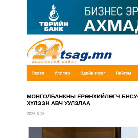
Эхлэл
Улс төр
Эдийн засаг
Нийгэм
МОНГОЛБАНКНЫ ЕРӨНХИЙЛӨГЧ БНСУ-
ХҮЛЭЭН АВЧ УУЛЗЛАА
2026-6-18