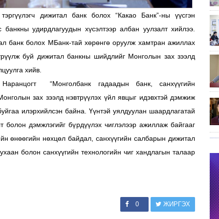
эргүүлэгч дижитал банк болох “Какао Банк”-ны үүсгэн
с банкны удирдлагуудын хүсэлтээр албан уулзалт хийлээ.
ал банк болох МБанк-тай хөрөнгө оруулж хамтран ажиллах
втрүүлж буй дижитал банкны шийдлийг Монголын зах зээлд
цуулга хийв.
 Наранцогт “Монголбанк гадаадын банк, санхүүгийн
Монголын зах зээлд нэвтрүүлэх үйл явцыг идэвхтэй дэмжиж
буйгаа илэрхийлсэн байна. Үүнтэй уялдуулан шаардлагатай
лт болон дэмжлэгийг бүрдүүлэх чиглэлээр ажиллаж байгааг
ийн өнөөгийн нөхцөл байдал, санхүүгийн салбарын дижитал
ухаан болон санхүүгийн технологийн чиг хандлагын талаар
0
ЖИРГЭХ