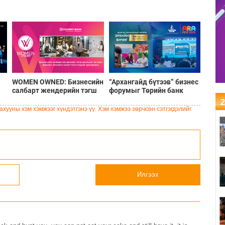
WOMEN OWNED: Бизнесийн
“Архангайд бүтээв” бизнес
салбарт жендерийн тэгш
форумыг Төрийн банк
-
оролцоог хангаж, бизнес
дэмжин ажиллалаа
2
нө
эрхлэгч эмэгтэйчүүдийг
хууны хэм хэмжээг хүндэтгэнэ үү. Хэм хэмжээ зөрчсөн сэтгэгдэлийг
дэмжинэ
Илгээх