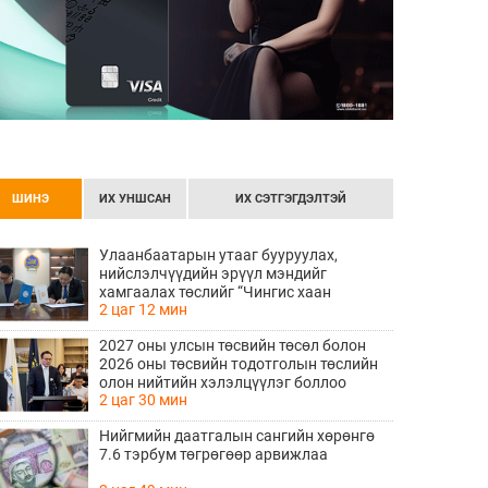
ШИНЭ
ИХ УНШСАН
ИХ СЭТГЭГДЭЛТЭЙ
Улаанбаатарын утааг бууруулах,
нийслэлчүүдийн эрүүл мэндийг
хамгаалах төслийг “Чингис хаан
2 цаг 12 мин
баялгийн сан нэгдэл” ХХК-тай хамтран
хэрэгжүүлнэ
2027 оны улсын төсвийн төсөл болон
2026 оны төсвийн тодотголын төслийн
олон нийтийн хэлэлцүүлэг боллоо
2 цаг 30 мин
Нийгмийн даатгалын сангийн хөрөнгө
7.6 тэрбум төгрөгөөр арвижлаа