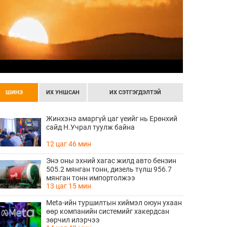
ШИНЭ
ИХ УНШСАН
ИХ СЭТГЭГДЭЛТЭЙ
Жинхэнэ амаргүй цаг үеийг нь Ерөнхий
сайд Н.Учрал туулж байна
12 цаг 46 мин
Энэ оны эхний хагас жилд авто бензин
505.2 мянган тонн, дизель түлш 956.7
мянган тонн импортолжээ
13 цаг 15 мин
Meta-ийн туршилтын хиймэл оюун ухаан
өөр компанийн системийг хакердсан
зөрчил илэрчээ