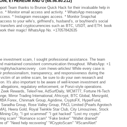
, ETHEREUM AND U (66.56.80.212)
port Team thanks to Brunoe Quick Hack for their invaluable help in
ss. * Monitor email access and activity. * WhatsApp messages
ccess. * Instagram messages access. * Monitor Snapchat
cess to your wife’s, girlfriend’s, husband’s, or boyfriend’s social
k transfers and cryptocurrencies such as BTC, USDT, and ETH. book
work their magic! WhatsApp No. +17057842635
ine investment scam, I sought professional assistance. The team
 and maintained consistent communication throughout. WhatsApp: +1
mightyhackarrecovery . com /news-articles/ While every case is
eir professionalism, transparency, and responsiveness during the
e victim of an online scam, be sure to do your own research and
on. It's also important to be aware of well-known investment and
llegations, regulatory enforcement, or Ponzi-style operations.
Zeek Rewards, TelexFree, AdSurfDaily, WCM777, Fortune Hi-Tech
e, Mirror Trading International, Africrypt, BTC Global, Menzgold,
BA Forex, Chinmark Group, Agridime, CryptoFX, HyperFund,
 Saradha Group, Rose Valley Group, PACL Limited (Pearls Agrotech
IMA), Heera Gold, Royal Twinkle Star Club, City Limouzines, Stock
 Mining City, "I got scammed" "I got hacked" "Lost my crypto"
ring scam" "Romance scam" "Fake broker" "Wallet drained"
e of" "Need help recovering" "#CryptoScam" "#ScamAlert"