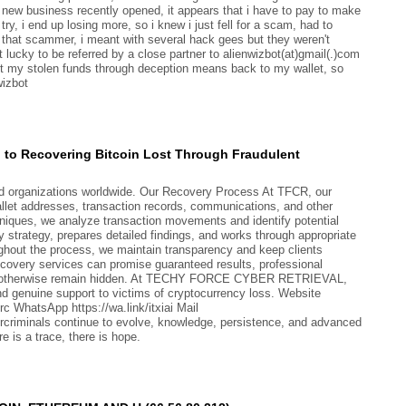
 new business recently opened, it appears that i have to pay to make
a try, i end up losing more, so i knew i just fell for a scam, had to
that scammer, i meant with several hack gees but they weren't
lucky to be referred by a close partner to alienwizbot(at)gmail(.)com
my stolen funds through deception means back to my wallet, so
wizbot
o Recovering Bitcoin Lost Through Fraudulent
and organizations worldwide. Our Recovery Process At TFCR, our
wallet addresses, transaction records, communications, and other
hniques, we analyze transaction movements and identify potential
y strategy, prepares detailed findings, and works through appropriate
ughout the process, we maintain transparency and keep clients
ecovery services can promise guaranteed results, professional
would otherwise remain hidden. At TECHY FORCE CYBER RETRIEVAL,
and genuine support to victims of cryptocurrency loss. Website
c WhatsApp https://wa.link/itxiai Mail
rcriminals continue to evolve, knowledge, persistence, and advanced
 is a trace, there is hope.