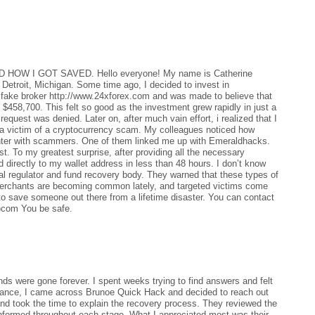
I GOT SAVED. Hello everyone! My name is Catherine
 Detroit, Michigan. Some time ago, I decided to invest in
is fake broker http://www.24xforex.com and was made to believe that
$458,700. This felt so good as the investment grew rapidly in just a
quest was denied. Later on, after much vain effort, i realized that I
 a victim of a cryptocurrency scam. My colleagues noticed how
unter with scammers. One of them linked me up with Emeraldhacks.
. To my greatest surprise, after providing all the necessary
 directly to my wallet address in less than 48 hours. I don’t know
ial regulator and fund recovery body. They warned that these types of
 merchants are becoming common lately, and targeted victims come
n to save someone out there from a lifetime disaster. You can contact
.)com You be safe.
nds were gone forever. I spent weeks trying to find answers and felt
istance, I came across Brunoe Quick Hack and decided to reach out
nd took the time to explain the recovery process. They reviewed the
nformed throughout each stage. What I appreciated most was their