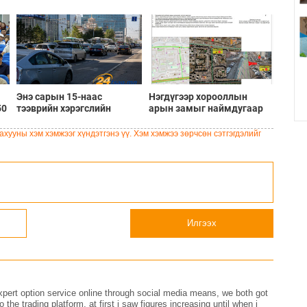
Энэ сарын 15-наас
Нэгдүгээр хорооллын
50
тээврийн хэрэгслийн
арын замыг наймдугаар
улсын дугаарын тэгш,
сарын 6-ны 23:00 цагаас
на
сондгой ангиллаар
түр хааж, борооны ус
хууны хэм хэмжээг хүндэтгэнэ үү. Хэм хэмжээ зөрчсөн сэтгэгдэлийг
хөдөлгөөнд оролцоно
зайлуулах шугамын
хөндлөн сэтэлгээ хийнэ
Илгээх
xpert option service online through social media means, we both got
he trading platform, at first i saw figures increasing until when i