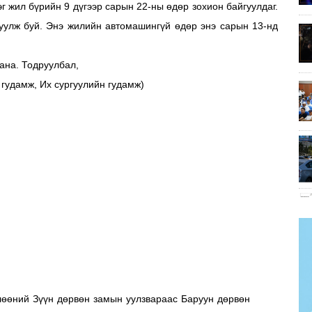
г жил бүрийн 9 дүгээр сарын 22-ны өдөр зохион байгуулдаг.
гуулж буй. Энэ жилийн автомашингүй өдөр энэ сарын 13-нд
ана. Тодруулбал,
гудамж, Их сургуулийн гудамж)
лөөний Зүүн дөрвөн замын уулзвараас Баруун дөрвөн