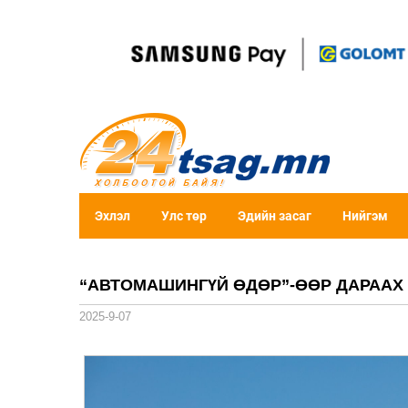
Эхлэл
Улс төр
Эдийн засаг
Нийгэм
“АВТОМАШИНГҮЙ ӨДӨР”-ӨӨР ДАРААХ
2025-9-07