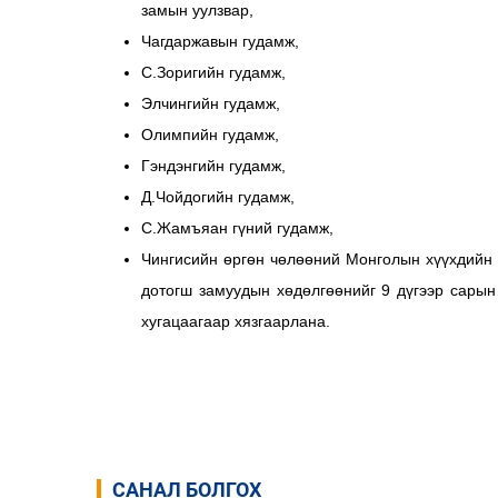
замын уулзвар,
Чагдаржавын гудамж,
С.Зоригийн гудамж,
Элчингийн гудамж,
Олимпийн гудамж,
Гэндэнгийн гудамж,
Д.Чойдогийн гудамж,
С.Жамъяан гүний гудамж,
Чингисийн өргөн чөлөөний Монголын хүүхдийн
дотогш замуудын хөдөлгөөнийг 9 дүгээр сарын
хугацаагаар хязгаарлана.
САНАЛ БОЛГОХ