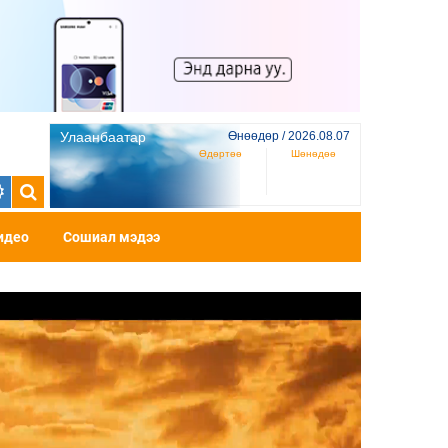
Улаанбаатар
Өнөөдөр / 2026.08.07
Өдөртөө
Шөнөдөө
идео
Сошиал мэдээ