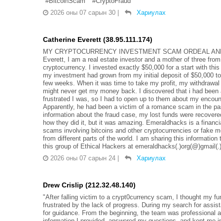
"#BitcoinScam" "#CryptoFraud"
2026 оны 07 сарын 30
|
Хариулах
Catherine Everett (38.95.111.174)
MY CRYPTOCURRENCY INVESTMENT SCAM ORDEAL AND HOW 
Everett, I am a real estate investor and a mother of three from
cryptocurrency. I invested exactly $50,000 for a start with th
my investment had grown from my initial deposit of $50,000 to 
few weeks. When it was time to take my profit, my withdrawal re
might never get my money back. I discovered that i had been
frustrated I was, so I had to open up to them about my enco
Apparently, he had been a victim of a romance scam in the past
information about the fraud case, my lost funds were recovered
how they did it, but it was amazing. Emeraldhacks is a financ
scams involving bitcoins and other cryptocurrencies or fake
from different parts of the world. I am sharing this informatio
this group of Ethical Hackers at emeraldhacks(.)org(@)gmail(
2026 оны 07 сарын 24
|
Хариулах
Drew Crislip (212.32.48.140)
"After falling victim to a crypt0currency scam, I thought my fu
frustrated by the lack of progress. During my search for ass
for guidance. From the beginning, the team was professional a
information I provided, answered my questions, and kept me i