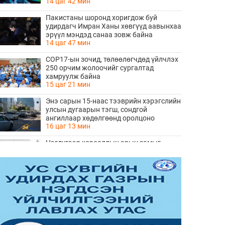
14 цаг 42 мин
Пакистаны шоронд хоригдож буй
удирдагч Имран Ханы хөвгүүд аавынхаа
эрүүл мэндэд санаа зовж байна
14 цаг 47 мин
COP17-ын зочид, төлөөлөгчдөд үйлчлэх
250 орчим жолоочийг сургалтад
хамруулж байна
15 цаг 21 мин
Энэ сарын 15-наас тээврийн хэрэгслийн
улсын дугаарын тэгш, сондгой
ангиллаар хөдөлгөөнд оролцоно
16 цаг 13 мин
Нэгдүгээр хорооллын арын замыг
наймдугаар сарын 6-ны 23:00 цагаас түр
хааж, борооны ус зайлуулах шугамын
16 цаг 14 мин
хөндлөн сэтэлгээ хийнэ
“Туул усан цогцолбор” төслийн
нэгдүгээр шатны ТЭЗҮ-ийг
боловсруулах ажил 90 хувийн
16 цаг 16 мин
гүйцэтгэлтэй байна