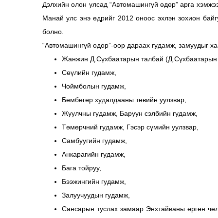
Дэлхийн олон улсад “Автомашингүй өдөр” арга хэмжээ
Манай улс энэ өдрийг 2012 оноос эхлэн зохион бай
болно.
“Автомашингүй өдөр”-өөр дараах гудамж, замуудыг ха
Жанжин Д.Сүхбаатарын талбай (Д.Сүхбаатарын 
Сөүлийн гудамж,
Чоймболын гудамж,
Бөмбөгөр худалдааны төвийн уулзвар,
Жуулчны гудамж, Баруун сэлбийн гудамж,
Төмөрчний гудамж, Гэсэр сүмийн уулзвар,
Самбуугийн гудамж,
Анкарагийн гудамж,
Бага тойруу,
Бээжингийн гудамж,
Залуучуудын гудамж,
Сансарын туслах замаар Энхтайваны өргөн чө