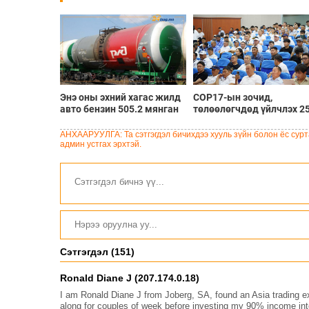
Энэ оны эхний хагас жилд
COP17-ын зочид,
авто бензин 505.2 мянган
төлөөлөгчдөд үйлчлэх 2
тонн, дизель түлш 956.7
орчим жолоочийг
мянган тонн импортолжээ
сургалтад хамруулж бай
АНХААРУУЛГА: Та сэтгэгдэл бичихдээ хууль зүйн болон ёс сурта
админ устгах эрхтэй.
Сэтгэгдэл (151)
Ronald Diane J (207.174.0.18)
I am Ronald Diane J from Joberg, SA, found an Asia trading e
along for couples of week before investing my 90% income into t