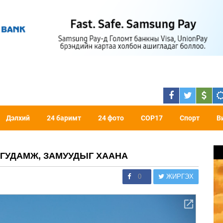
Дэлхий
24 баримт
24 фото
COP17
Спорт
В
 ГУДАМЖ, ЗАМУУДЫГ ХААНА
0
ЖИРГЭХ