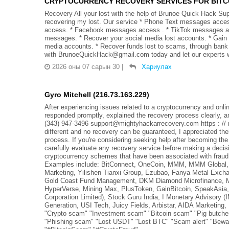
CRYPTOCURRENCY RECOVERY SERVICES FOR BITCOIN
Recovery All your lost with the help of Brunoe Quick Hack Sup
recovering my lost. Our service * Phone Text messages acce
access. * Facebook messages access . * TikTok messages a
messages. * Recover your social media lost accounts. * Gain ac
media accounts. * Recover funds lost to scams, through ban
with BrunoeQuickHack@gmail.com today and let our experts 
2026 оны 07 сарын 30
|
Хариулах
Gyro Mitchell (216.73.163.229)
After experiencing issues related to a cryptocurrency and onl
responded promptly, explained the recovery process clearly,
(343) 947-3496 support@mightyhackarrecovery.com https : // 
different and no recovery can be guaranteed, I appreciated th
process. If you're considering seeking help after becoming th
carefully evaluate any recovery service before making a decisi
cryptocurrency schemes that have been associated with fraud a
Examples include: BitConnect, OneCoin, MMM, MMM Global, 
Marketing, Yilishen Tianxi Group, Ezubao, Fanya Metal Exchang
Gold Coast Fund Management, DKM Diamond Microfinance, M
HyperVerse, Mining Max, PlusToken, GainBitcoin, SpeakAsia,
Corporation Limited), Stock Guru India, I Monetary Advisory (
Generation, USI Tech, Juicy Fields, Arbistar, AIDA Marketing,
"Crypto scam" "Investment scam" "Bitcoin scam" "Pig butche
"Phishing scam" "Lost USDT" "Lost BTC" "Scam alert" "Bewar