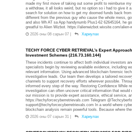
made my first move of taking out some profit to reimburse my
a withdraw, it all looks weird, but no option so i had to give it 
search for solution on how to get my doomed funds back from 
different from the previous guy who cause the whole mess, got 
and also Wh AT sa App handynumb Plus1-62 62645164, he got 
greatful to Alien Wizbot. https://alienwizbot.wixsite.com/alien-
2026 оны 08 сарын 07
|
Хариулах
TECHY FORCE CYBER RETRIEVAL’s Expert Approach t
Investment Schemes (216.73.160.144)
These incidents continue to affect both individual investors 
specialists begin by reviewing available evidence, including 
relevant information. Using advanced blockchain forensic tec
investigative leads. Our team then develops a tailored recover
channels to support recovery efforts wherever possible. Thro
informed every step of the way. Restoring Confidence While r
investigation can often uncover critical information that 
our mission is to provide expert assistance, ethical service, 
https://techyforcecyberretrievals.com Telegram @Techcyberfor
support@techyforcecyberretrievals.com In a world where cybe
blockchain analysis remain powerful tools. Because where there
2026 оны 07 сарын 31
|
Хариулах