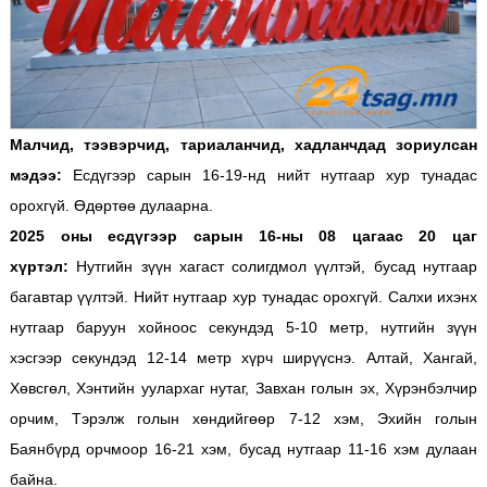
Малчид, тээвэрчид, тариаланчид, хадланчдад зориулсан
мэдээ:
Есдүгээр сарын 16-19-нд нийт нутгаар хур тунадас
орохгүй. Өдөртөө дулаарна.
2025 оны есдүгээр сарын 16-ны 08 цагаас 20 цаг
хүртэл:
Нутгийн зүүн хагаст солигдмол үүлтэй, бусад нутгаар
багавтар үүлтэй. Нийт нутгаар хур тунадас орохгүй. Салхи ихэнх
нутгаар баруун хойноос секундэд 5-10 метр, нутгийн зүүн
хэсгээр секундэд 12-14 метр хүрч ширүүснэ. Алтай, Хангай,
Хөвсгөл, Хэнтийн уулархаг нутаг, Завхан голын эх, Хүрэнбэлчир
орчим, Тэрэлж голын хөндийгөөр 7-12 хэм, Эхийн голын
Баянбүрд орчмоор 16-21 хэм, бусад нутгаар 11-16 хэм дулаан
байна.