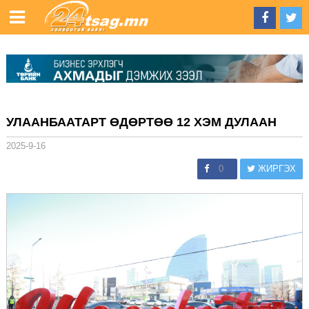
УЛААНБААТАРТ ӨДӨРТӨӨ 12 ХЭМ ДУЛААН
2025-9-16
0
ЖИРГЭХ