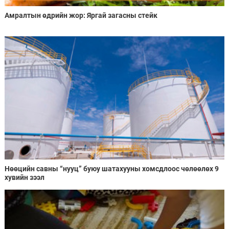
Амралтын өдрийн жор: Яргай загасны стейк
Нөөцийн савны “нууц” буюу шатахууны хомсдлоос чөлөөлөх 9
хувийн зээл