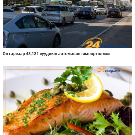
Он гарсаар 43,131 суудлын автомашин импортолжээ