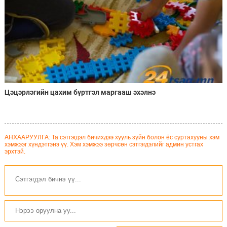
Цэцэрлэгийн цахим бүртгэл маргааш эхэлнэ
АНХААРУУЛГА: Та сэтгэгдэл бичихдээ хууль зүйн болон ёс суртахууны хэм
хэмжээг хүндэтгэнэ үү. Хэм хэмжээ зөрчсөн сэтгэгдэлийг админ устгах
эрхтэй.