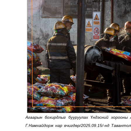
Агаарын бохирдлыг бууруулах Үндэсний хорооны 
Г.Намхайдорж нар өчигдөр/2025.09.15/-нд Таванто