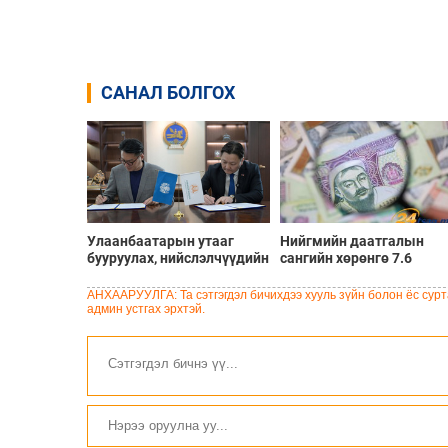
САНАЛ БОЛГОХ
Улаанбаатарын утааг
Нийгмийн даатгалын
бууруулах, нийслэлчүүдийн
сангийн хөрөнгө 7.6
эрүүл мэндийг хамгаалах
тэрбум төгрөгөөр
төслийг “Чингис хаан
арвижлаа
АНХААРУУЛГА: Та сэтгэгдэл бичихдээ хууль зүйн болон ёс сурта
баялгийн сан нэгдэл” ХХК-
админ устгах эрхтэй.
тай хамтран хэрэгжүүлнэ