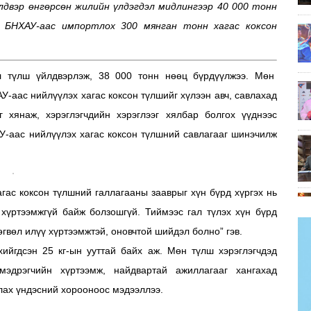
двэр өнгөрсөн жилийн үлдэгдэл мидлингээр 40 000 тонн
 БНХАУ-аас импортлох 300 мянган тонн хагас коксон
л түлш үйлдвэрлэж, 38 000 тонн нөөц бүрдүүлжээ. Мөн
-аас нийлүүлэх хагас коксон түлшийг хүлээн авч, савлахад
 хянаж, хэрэглэгчдийн хэрэглээг хялбар болгох үүднээс
У-аас нийлүүлэх хагас коксон түлшний савлагааг шинэчилж
гас коксон түлшний галлагааны зааврыг хүн бүрд хүргэх нь
 хүртээмжгүй байж болзошгүй. Тиймээс гал түлэх хүн бүрд
өгвөл илүү хүртээмжтэй, оновчтой шийдэл болно” гэв.
ийгдсэн 25 кг-ын ууттай байх аж. Мөн түлш хэрэглэгчдэд
мэдрэгчийн хүртээмж, найдвартай ажиллагааг хангахад
лах үндэсний хорооноос мэдээллээ.