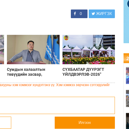
0
ЖИРГЭХ
2
Сумдын халаалтын
СҮХБААТАР ДҮҮРЭГТ
төвүүдийн засвар,
ҮЙЛДВЭРЛЭВ-2026"
шинэчлэлийг бүрэн хийж,
ҮЗЭСГЭЛЭН ҮРГЭЛЖИЛЖ
хувийн хэвшил рүү
БАЙНА
хууны хэм хэмжээг хүндэтгэнэ үү. Хэм хэмжээ зөрчсөн сэтгэгдэлийг
менежментийг нь
шилжүүлсэн гэдгийг
онцоллоо
Илгээх