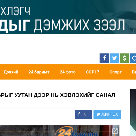
Дэлхий
24 баримт
24 фото
COP17
Спорт
В
ВРЫГ УУТАН ДЭЭР НЬ ХЭВЛЭХИЙГ САНАЛ
0
ЖИРГЭХ