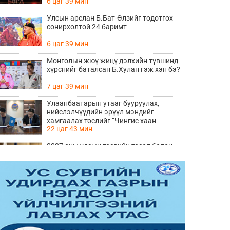
6 цаг 39 мин
Улсын арслан Б.Бат-Өлзийг тодотгох
сонирхолтой 24 баримт
6 цаг 39 мин
Монголын жюү жицү дэлхийн түвшинд
хүрснийг баталсан Б.Хулан гэж хэн бэ?
7 цаг 39 мин
Улаанбаатарын утааг бууруулах,
нийслэлчүүдийн эрүүл мэндийг
хамгаалах төслийг “Чингис хаан
22 цаг 43 мин
баялгийн сан нэгдэл” ХХК-тай хамтран
хэрэгжүүлнэ
2027 оны улсын төсвийн төсөл болон
2026 оны төсвийн тодотголын төслийн
олон нийтийн хэлэлцүүлэг боллоо
23 цаг 1 мин
Нийгмийн даатгалын сангийн хөрөнгө
7.6 тэрбум төгрөгөөр арвижлаа
23 цаг 21 мин