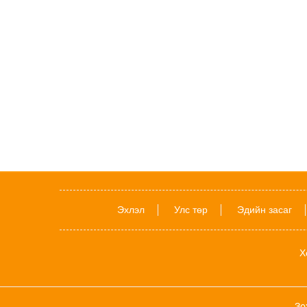
Эхлэл
Улс төр
Эдийн засаг
Х
Зо