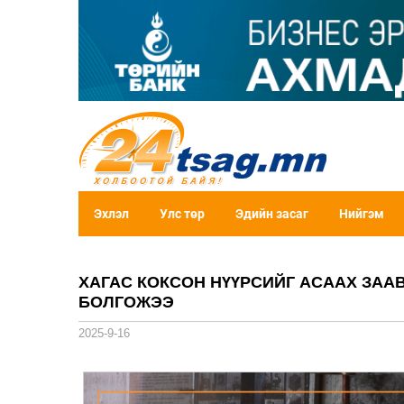
Эхлэл
Улс төр
Эдийн засаг
Нийгэм
ХАГАС КОКСОН НҮҮРСИЙГ АСААХ ЗАА
БОЛГОЖЭЭ
2025-9-16