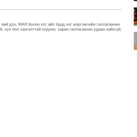
х вий дээ, МАН болон хот айл бүрд нэг мэргэжлийн галлагаачин
г, хүн бол хангалттай олдоно, харин галлагаачин удаан хийхгүй,