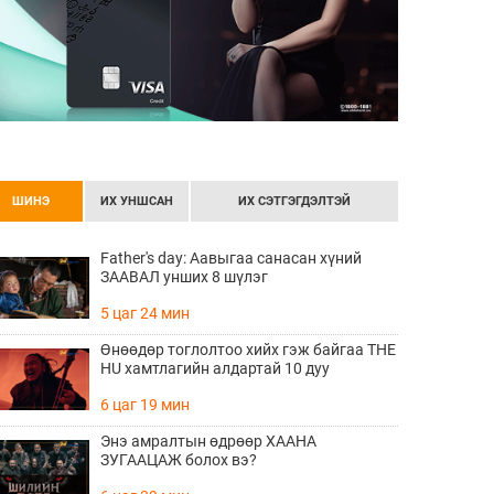
ШИНЭ
ИХ УНШСАН
ИХ СЭТГЭГДЭЛТЭЙ
Father's day: Аавыгаа санасан хүний
ЗААВАЛ унших 8 шүлэг
5 цаг 24 мин
Өнөөдөр тоглолтоо хийх гэж байгаа THE
HU хамтлагийн алдартай 10 дуу
6 цаг 19 мин
Энэ амралтын өдрөөр ХААНА
ЗУГААЦАЖ болох вэ?