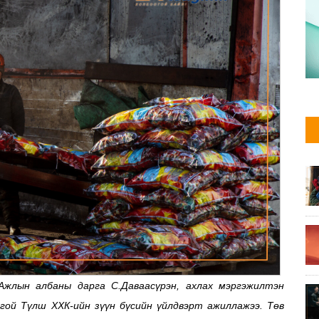
Ажлын албаны дарга С.Даваасүрэн, ахлах мэргэжилтэн
лгой Түлш ХХК-ийн зүүн бүсийн үйлдвэрт ажиллажээ.
Төв