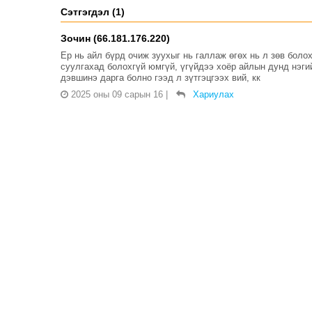
Сэтгэгдэл (1)
Зочин (66.181.176.220)
Ер нь айл бүрд очиж зуухыг нь галлаж өгөх нь л зөв боло
суулгахад болохгүй юмгүй, үгүйдээ хоёр айлын дунд нэгий
дэвшинэ дарга болно гээд л зүтгэцгээх вий, кк
2025 оны 09 сарын 16
|
Хариулах