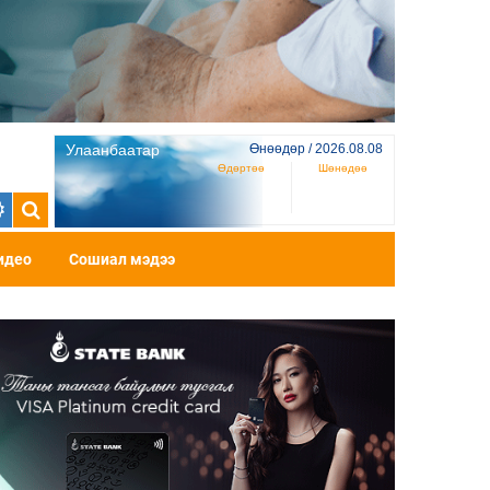
Улаанбаатар
Өнөөдөр / 2026.08.08
Өдөртөө
Шөнөдөө
идео
Сошиал мэдээ