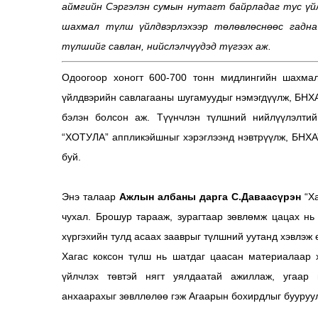
аймгийн Сэргэлэн сумын нутагт байрладаг тус үйл
шахмал түлш үйлдвэрлэхээр төлөвлөснөөс гадна
түлшийг савлан, нийслэлчүүдэд түгээх аж.
Одоогоор хоногт 600-700 тонн мидлингийн шахма
үйлдвэрийн савлагааны шугамуудыг нэмэгдүүлж, БНХАУ
бэлэн болсон аж.
Түүнчлэн түлшний нийлүүлэлтийг
“ХОТУЛА” аппликэйшныг хэрэглээнд нэвтрүүлж, БНХА
буй.
Энэ талаар
Ажлын албаны дарга С.Даваасүрэн
“Ха
чухал. Брошур тарааж, зурагтаар зөвлөмж цацах нь
хүргэхийн тулд асаах зааврыг түлшний уутанд хэвлэж 
Хагас коксон түлш нь шатдаг цаасан материалаар х
үйлчлэх төвтэй нягт уялдаатай ажиллаж, угаар 
анхаарахыг зөвллөлөө гэж Агаарын бохирдлыг бууруу