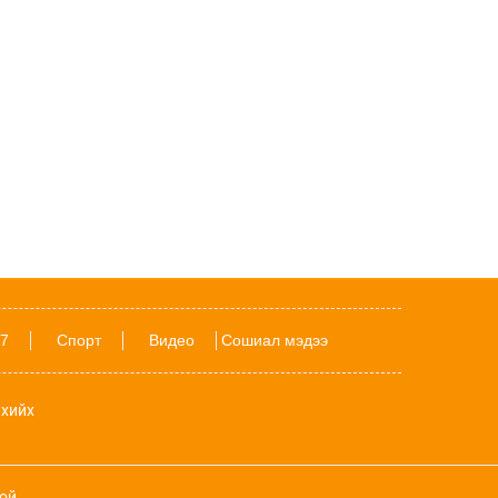
ДҮН ШИНЖИЛГЭЭ: Америк- Хятадын
эмзэг харилцаа
Өчигдөр 11 цаг 15 мин
Даян аварга Б.Орхонбаярын тухай 24
баримт
Father's day: Аавыгаа санасан хүний
ЗААВАЛ унших 8 шүлэг
18-хан насандаа Аймгийн заан болсон
Ш.Батырбек хүүгийн тухай 15 баримт
7
Спорт
Видео
Сошиал мэдээ
Дэлхий даяар шатахууны хомсдол
нүүрлэсэн ч Орос, Куба, Хятад улсад
хийх
илүү хурцадмал байдал үүсээд байна
Наймдугаар сард ордуудын амьдрал
хэрхэн өрнөх вэ?
ой.