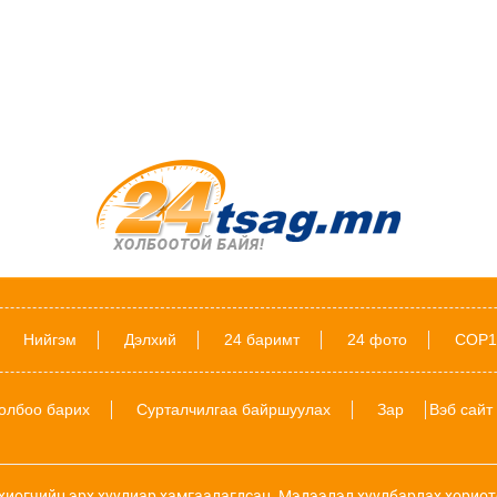
Нийгэм
Дэлхий
24 баримт
24 фото
COP1
олбоо барих
Сурталчилгаа байршуулах
Зар
Вэб сайт
хиогчийн эрх хуулиар хамгаалагдсан. Мэдээлэл хуулбарлах хориот