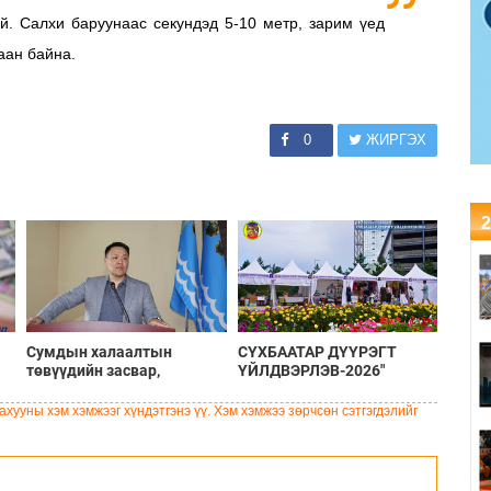
й. Салхи баруунаас секундэд 5-10 метр, зарим үед
аан байна.
0
ЖИРГЭХ
2
Сумдын халаалтын
СҮХБААТАР ДҮҮРЭГТ
төвүүдийн засвар,
ҮЙЛДВЭРЛЭВ-2026"
шинэчлэлийг бүрэн хийж,
ҮЗЭСГЭЛЭН ҮРГЭЛЖИЛЖ
хувийн хэвшил рүү
БАЙНА
хууны хэм хэмжээг хүндэтгэнэ үү. Хэм хэмжээ зөрчсөн сэтгэгдэлийг
менежментийг нь
шилжүүлсэн гэдгийг
онцоллоо