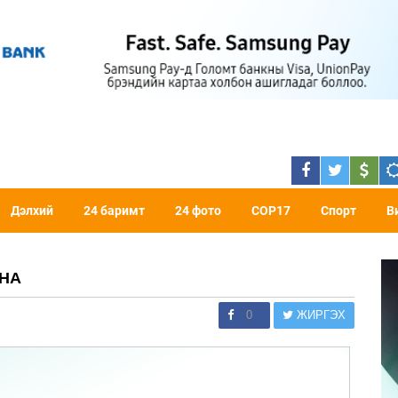
Дэлхий
24 баримт
24 фото
COP17
Спорт
В
ЙНА
0
ЖИРГЭХ