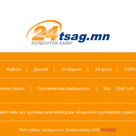
Нийгэм
Дэлхий
24 баримт
24 фото
COP1
олбоо барих
Сурталчилгаа байршуулах
Зар
Вэб сайт
хиогчийн эрх хуулиар хамгаалагдсан. Мэдээлэл хуулбарлах хориот
Вэб сайтыг хөгжүүлсэн: Sodonsolution ХХК