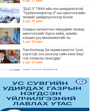
4 цаг 31 мин
"ДЦС-3” ТӨХК-ийн нэн шаардлагатай
“Турбингенератор-5”-ын шинэчлэлийн
төсвийг шийдвэрлэхээр болов
4 цаг 35 мин
Сумдын халаалтын төвүүдийн засвар,
шинэчлэлийг бүрэн хийж, хувийн
хэвшил рүү менежментийг нь
6 цаг 26 мин
шилжүүлсэн гэдгийг онцоллоо
Том Холланд: Би зарим киногоо "үзэх
хэрэггүй, энэ үнэхээр сайн кино биш"
гэж хэлмээр санагддаг
6 цаг 33 мин
СҮХБААТАР ДҮҮРЭГТ
ҮЙЛДВЭРЛЭВ-2026" ҮЗЭСГЭЛЭН
ҮРГЭЛЖИЛЖ БАЙНА
8 цаг 30 мин
Ирэх 10 хоногийн цаг агаарын
урьдчилсан төлөв
8 цаг 38 мин