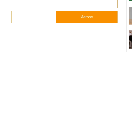
Илгээх