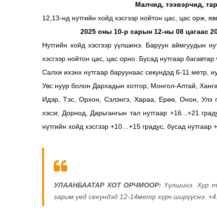
Малчид, тээвэрчид, та
12,13-нд нутгийн хойд хэсгээр нойтон цас, цас орж, я
2025 оны 10-р сарын 12-ны 08 цагаас 2
Нутгийн хойд хэсгээр үүлшинэ. Баруун аймгуудын ну
хэсгээр нойтон цас, цас орно. Бусад нутгаар багавтар 
Салхи ихэнх нутгаар баруунаас секундэд 6-11 метр, н
Увс нуур болон Дархадын хотгор, Монгол-Алтай, Хангай
Идэр, Тэс, Орхон, Сэлэнгэ, Хараа, Ерөө, Онон, Улз 
хэсэг, Дорнод, Дарьгангын тал нутгаар +16...+21 град
нутгийн хойд хэсгээр +10…+15 градус, бусад нутгаар +
УЛААНБААТАР ХОТ ОРЧМООР:
Үүлшинэ. Хур ту
зарим үед секундэд 12-14метр хүрч ширүүснэ. +4.