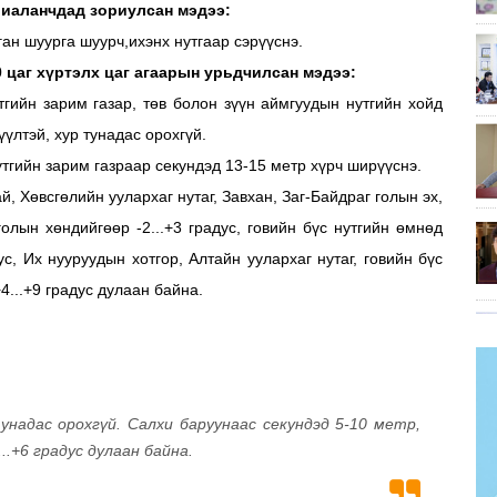
риаланчдад зориулсан мэдээ:
вган шуурга шуурч,ихэнх нутгаар сэрүүснэ.
0 цаг хүртэлх цаг агаарын урьдчилсан мэдээ:
тгийн зарим газар, төв болон зүүн аймгуудын нутгийн хойд
үүлтэй, хур тунадас орохгүй.
утгийн зарим газраар секундэд 13-15 метр хүрч ширүүснэ.
, Хөвсгөлийн уулархаг нутаг, Завхан, Заг-Байдраг голын эх,
голын хөндийгөөр -2...+3 градус, говийн бүс нутгийн өмнөд
ус, Их нууруудын хотгор, Алтайн уулархаг нутаг, говийн бүс
4...+9 градус дулаан байна.
надас орохгүй. Салхи баруунаас секундэд 5-10 метр,
..+6 градус дулаан байна.