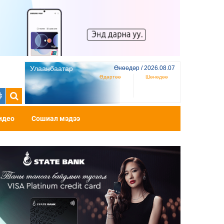
Улаанбаатар
Өнөөдөр / 2026.08.07
Өдөртөө
Шөнөдөө
идео
Сошиал мэдээ