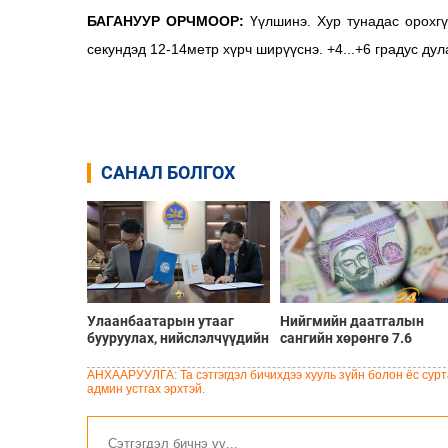
БАГАНУУР ОРЧМООР:
Үүлшинэ. Хур тунадас орохгү
секундэд 12-14метр хүрч ширүүснэ. +4...+6 градус дул
САНАЛ БОЛГОХ
Улаанбаатарын утааг
Нийгмийн даатгалын
бууруулах, нийслэлчүүдийн
сангийн хөрөнгө 7.6
эрүүл мэндийг хамгаалах
тэрбум төгрөгөөр
төслийг “Чингис хаан
арвижлаа
АНХААРУУЛГА: Та сэтгэгдэл бичихдээ хууль зүйн болон ёс сурта
баялгийн сан нэгдэл” ХХК-
админ устгах эрхтэй.
тай хамтран хэрэгжүүлнэ