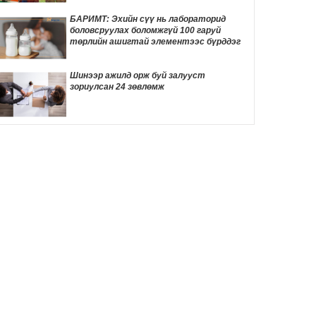
ТОМООХОН маргаан дагуулж эхлэв
10 цаг 24 мин
БАРИМТ: Эхийн сүү нь лабораторид
боловсруулах боломжгүй 100 гаруй
ДҮН ШИНЖИЛГЭЭ: Америк- Хятадын
төрлийн ашигтай элементээс бүрддэг
эмзэг харилцаа
10 цаг 34 мин
Шинээр ажилд орж буй залууст
зориулсан 24 зөвлөмж
Д.Трамп төрөлхийн иргэншлийг дахин
хязгаарлахыг оролдлоо
10 цаг 44 мин
Монелийн гудамжны авто замыг
өнөөдрөөс хааж, засварлана
11 цаг 15 мин
Даян аварга Б.Орхонбаярын тухай 24
баримт
11 цаг 19 мин
"Дөчин жилийн дараа өөрийн гэсэн
байртай боллоо"
11 цаг 36 мин