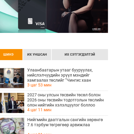
ШИНЭ
ИХ УНШСАН
ИХ СЭТГЭГДЭЛТЭЙ
Улаанбаатарын утааг бууруулах,
нийслэлчүүдийн эрүүл мэндийг
хамгаалах төслийг “Чингис хаан
3 цаг 53 мин
баялгийн сан нэгдэл” ХХК-тай хамтран
хэрэгжүүлнэ
2027 оны улсын төсвийн төсөл болон
2026 оны төсвийн тодотголын төслийн
олон нийтийн хэлэлцүүлэг боллоо
4 цаг 11 мин
Нийгмийн даатгалын сангийн хөрөнгө
7.6 тэрбум төгрөгөөр арвижлаа