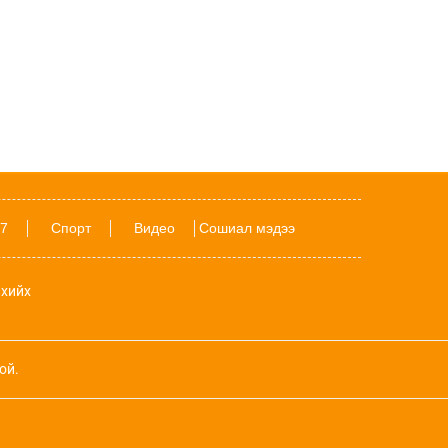
24 БАРИМТ: Spider-Man киног үзэхээсээ
өмнө мэдэх ёстой зүйлс
11 цаг 50 мин
Даян аварга Б.Орхонбаярын тухай 24
баримт
18-хан насандаа Аймгийн заан болсон
Ш.Батырбек хүүгийн тухай 15 баримт
7
Спорт
Видео
Сошиал мэдээ
POETRY: Намрыг угтах найман шүлэг
хийх
Дэлхий даяар шатахууны хомсдол
нүүрлэсэн ч Орос, Куба, Хятад улсад
ой.
илүү хурцадмал байдал үүсээд байна
Наймдугаар сард ордуудын амьдрал
хэрхэн өрнөх вэ?