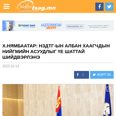
Х.НЯМБААТАР: НЗДТГ-ЫН АЛБАН ХААГЧДЫН
НИЙГМИЙН АСУУДЛЫГ ҮЕ ШАТТАЙ
ШИЙДВЭРЛЭНЭ
2025-10-14
0
ЖИРГЭХ