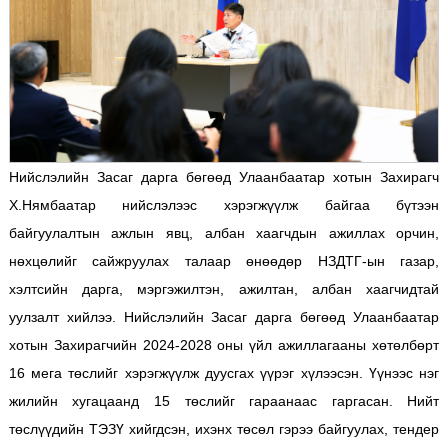
Н
ийслэлийн Засаг дарга бөгөөд Улаанбаатар хотын Захирагч
Х.Нямбаатар нийслэлээс хэрэгжүүлж байгаа бүтээн
байгуулалтын ажлын явц, албан хаагчдын ажиллах орчин,
нөхцөлийг сайжруулах талаар өнөөдөр НЗДТГ-ын газар,
хэлтсийн дарга, мэргэжилтэн, ажилтан, албан хаагчидтай
уулзалт хийлээ. Нийслэлийн Засаг дарга бөгөөд Улаанбаатар
хотын Захирагчийн 2024-2028 оны үйл ажиллагааны хөтөлбөрт
16 мега төслийг хэрэгжүүлж дуусгах үүрэг хүлээсэн. Үүнээс нэг
жилийн хугацаанд 15 төслийг гараанаас гаргасан. Нийт
төслүүдийн ТЭЗҮ хийгдсэн, ихэнх төсөл гэрээ байгуулах, тендер