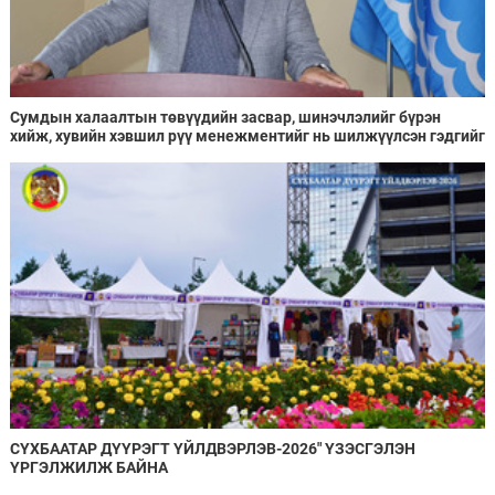
Сумдын халаалтын төвүүдийн засвар, шинэчлэлийг бүрэн
хийж, хувийн хэвшил рүү менежментийг нь шилжүүлсэн гэдгийг
онцоллоо
СҮХБААТАР ДҮҮРЭГТ ҮЙЛДВЭРЛЭВ-2026" ҮЗЭСГЭЛЭН
ҮРГЭЛЖИЛЖ БАЙНА