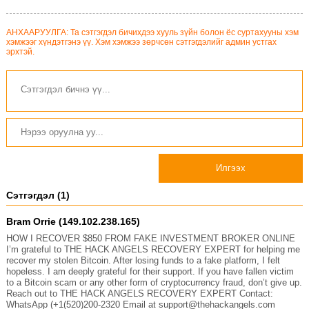
АНХААРУУЛГА: Та сэтгэгдэл бичихдээ хууль зүйн болон ёс суртахууны хэм
хэмжээг хүндэтгэнэ үү. Хэм хэмжээ зөрчсөн сэтгэгдэлийг админ устгах
эрхтэй.
Илгээх
Сэтгэгдэл (1)
Bram Orrie (149.102.238.165)
HOW I RECOVER $850 FROM FAKE INVESTMENT BROKER ONLINE
I’m grateful to THE HACK ANGELS RECOVERY EXPERT for helping me
recover my stolen Bitcoin. After losing funds to a fake platform, I felt
hopeless. I am deeply grateful for their support. If you have fallen victim
to a Bitcoin scam or any other form of cryptocurrency fraud, don’t give up.
Reach out to THE HACK ANGELS RECOVERY EXPERT Contact:
WhatsApp (+1(520)200-2320 Email at support@thehackangels.com