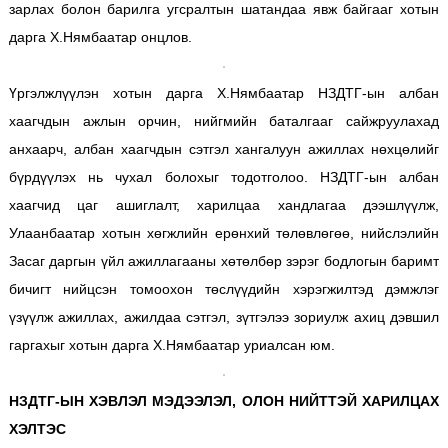
зарлах болон барилга угсралтын шатандаа явж байгааг хотын
дарга Х.Нямбаатар онцлов.
Үргэлжлүүлэн хотын дарга Х.Нямбаатар НЗДТГ-ын албан
хаагчдын ажлын орчин, нийгмийн баталгааг сайжруулахад
анхаарч, албан хаагчдын сэтгэл хангалуун ажиллах нөхцөлийг
бүрдүүлэх нь чухал болохыг тодотголоо. НЗДТГ-ын албан
хаагчид цаг ашиглалт, харилцаа хандлагаа дээшлүүлж,
Улаанбаатар хотын хөгжлийн ерөнхий төлөвлөгөө, нийслэлийн
Засаг даргын үйл ажиллагааны хөтөлбөр зэрэг бодлогын баримт
бичигт нийцсэн томоохон төслүүдийн хэрэгжилтэд дэмжлэг
үзүүлж ажиллах, ажилдаа сэтгэл, зүтгэлээ зориулж ахиц дэвшил
гаргахыг хотын дарга Х.Нямбаатар уриалсан юм.
НЗДТГ-ЫН ХЭВЛЭЛ МЭДЭЭЛЭЛ, ОЛОН НИЙТТЭЙ ХАРИЛЦАХ
ХЭЛТЭС