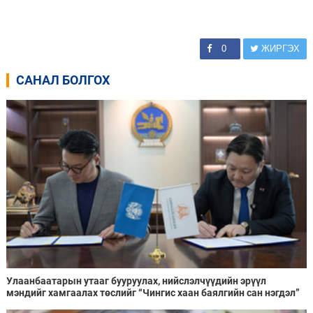
0
ЖИРГЭХ
САНАЛ БОЛГОХ
Улаанбаатарын утааг бууруулах, нийслэлчүүдийн эрүүл
мэндийг хамгаалах төслийг “Чингис хаан баялгийн сан нэгдэл”
ХХК-тай хамтран хэрэгжүүлнэ