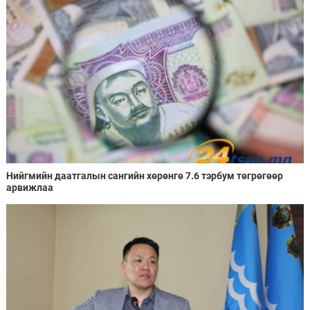
Нийгмийн даатгалын сангийн хөрөнгө 7.6 тэрбум төгрөгөөр
арвижлаа