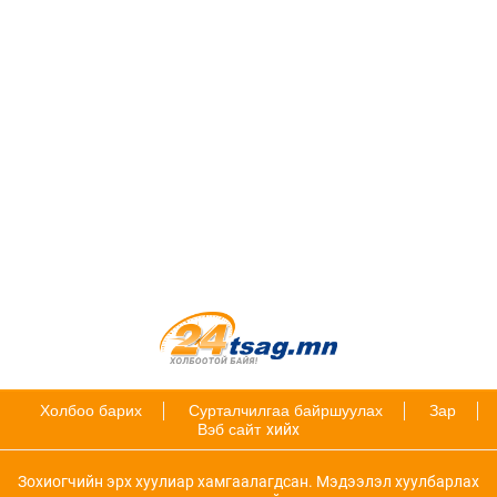
Холбоо барих
Сурталчилгаа байршуулах
Зар
Вэб сайт
хийх
Зохиогчийн эрх хуулиар хамгаалагдсан. Мэдээлэл хуулбарлах