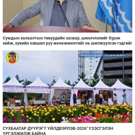
Сумдын халаалтын төвүүдийн засвар, шинэчлэлийг бүрэн
хийж, хувийн хэвшил рүү менежментийг нь шилжүүлсэн гэдгийг
онцоллоо
СҮХБААТАР ДҮҮРЭГТ ҮЙЛДВЭРЛЭВ-2026" ҮЗЭСГЭЛЭН
ҮРГЭЛЖИЛЖ БАЙНА