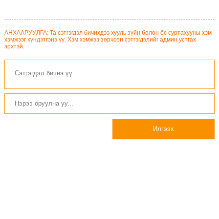
АНХААРУУЛГА: Та сэтгэгдэл бичихдээ хууль зүйн болон ёс суртахууны хэм
хэмжээг хүндэтгэнэ үү. Хэм хэмжээ зөрчсөн сэтгэгдэлийг админ устгах
эрхтэй.
Илгээх