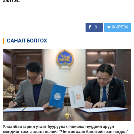
ХЭЛТЭС
0
ЖИРГЭХ
САНАЛ БОЛГОХ
Улаанбаатарын утааг бууруулах, нийслэлчүүдийн эрүүл
мэндийг хамгаалах төслийг “Чингис хаан баялгийн сан нэгдэл”