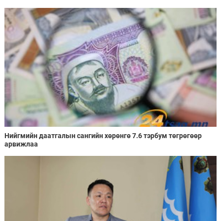
ХХК-тай хамтран хэрэгжүүлнэ
Нийгмийн даатгалын сангийн хөрөнгө 7.6 тэрбум төгрөгөөр
арвижлаа