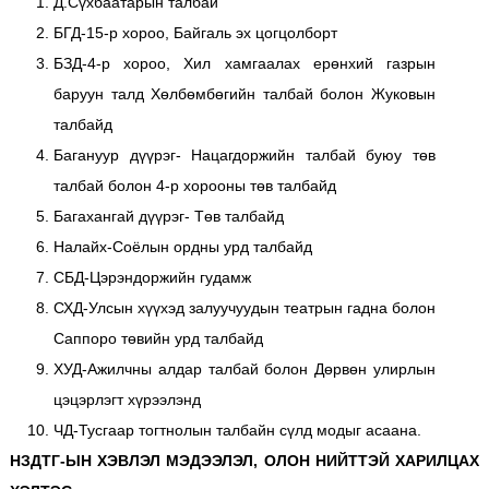
Д.Сүхбаатарын талбай
БГД-15-р хороо, Байгаль эх цогцолборт
БЗД-4-р хороо, Хил хамгаалах ерөнхий газрын
баруун талд Хөлбөмбөгийн талбай болон Жуковын
талбайд
Багануур дүүрэг- Нацагдоржийн талбай буюу төв
талбай болон 4-р хорооны төв талбайд
Багахангай дүүрэг- Төв талбайд
Налайх-Соёлын ордны урд талбайд
СБД-Цэрэндоржийн гудамж
СХД-Улсын хүүхэд залуучуудын театрын гадна болон
Саппоро төвийн урд талбайд
ХУД-Ажилчны алдар талбай болон Дөрвөн улирлын
цэцэрлэгт хүрээлэнд
ЧД-Тусгаар тогтнолын талбайн сүлд модыг асаана.
НЗДТГ-ЫН ХЭВЛЭЛ МЭДЭЭЛЭЛ, ОЛОН НИЙТТЭЙ ХАРИЛЦАХ