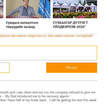
Сумдын халаалтын
СҮХБААТАР ДҮҮРЭГТ
төвүүдийн засвар,
ҮЙЛДВЭРЛЭВ-2026"
шинэчлэлийг бүрэн хийж,
ҮЗЭСГЭЛЭН ҮРГЭЛЖИЛЖ
хувийн хэвшил рүү
БАЙНА
хууны хэм хэмжээг хүндэтгэнэ үү. Хэм хэмжээ зөрчсөн сэтгэгдэлийг
менежментийг нь
шилжүүлсэн гэдгийг
онцоллоо
Илгээх
st month and i was down and out cos the company refused to give me
aw .. My Dad introduced me to his recovery agent✓
 have half of my funds back , I will be getting the rest this week