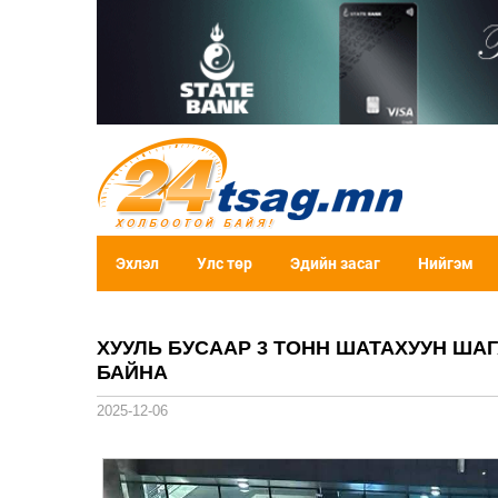
Эхлэл
Улс төр
Эдийн засаг
Нийгэм
ХУУЛЬ БУСААР 3 ТОНН ШАТАХУУН ША
БАЙНА
2025-12-06