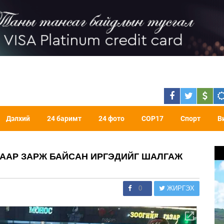
Дэлхий
24 баримт
24 фото
COP17
Спорт
В
ГААР ЗАРЖ БАЙСАН ИРГЭДИЙГ ШАЛГАЖ
0
ЖИРГЭХ