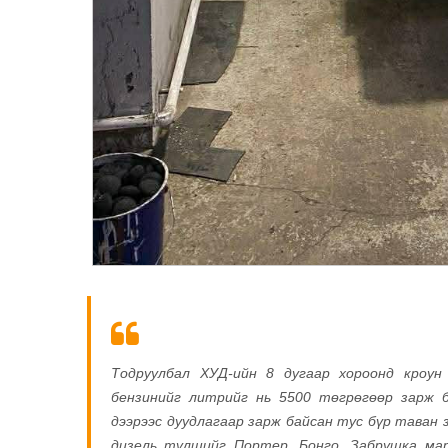
Тодруулбал ХУД-ийн 8 дугаар хороонд кроу
бензинийг литрийг нь 5500 төгрөгөөр зарж 
дээрээс дуудлагаар зарж байсан тус бүр таван 
дизель түлшийг Портер, Бонго, Забрушка ма