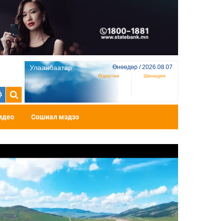
Улаанбаатар
Өнөөдөр / 2026.08.07
Өдөртөө
Шөнөдөө
идео
Сошиал мэдээ