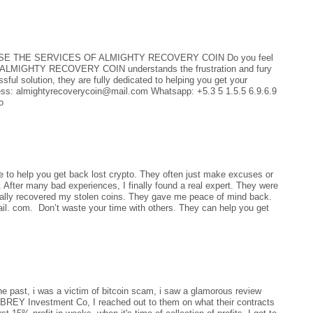
E THE SERVICES OF ALMIGHTY RECOVERY COIN Do you feel
ker? ALMIGHTY RECOVERY COIN understands the frustration and fury
ful solution, they are fully dedicated to helping you get your
dress: almightyrecoverycoin@mail.com Whatsapp: +5.3 5 1.5.5 6.9.6.9
o
e to help you get back lost crypto. They often just make excuses or
. After many bad experiences, I finally found a real expert. They were
ually recovered my stolen coins. They gave me peace of mind back.
il. com. ‬ Don’t waste your time with others. They can help you get
 past, i was a victim of bitcoin scam, i saw a glamorous review
UBREY Investment Co, I reached out to them on what their contracts