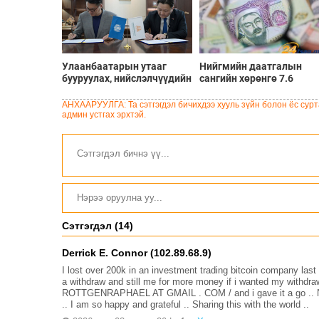
Улаанбаатарын утааг
Нийгмийн даатгалын
бууруулах, нийслэлчүүдийн
сангийн хөрөнгө 7.6
эрүүл мэндийг хамгаалах
тэрбум төгрөгөөр
төслийг “Чингис хаан
арвижлаа
АНХААРУУЛГА: Та сэтгэгдэл бичихдээ хууль зүйн болон ёс сурта
баялгийн сан нэгдэл” ХХК-
админ устгах эрхтэй.
тай хамтран хэрэгжүүлнэ
Сэтгэгдэл (14)
Derrick E. Connor (102.89.68.9)
I lost over 200k in an investment trading bitcoin company la
a withdraw and still me for more money if i wanted my withdr
ROTTGENRAPHAEL AT GMAIL . COM / and i gave it a go .. Now i
.. I am so happy and grateful .. Sharing this with the world ..