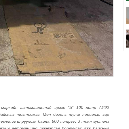
н маркийн автомашинтай иргэн “Б” 100 литр АИ92
байсныг тогтоожээ. Мөн дизель түлш нөөцөлж, гар
зөрчлийг илрүүлсэн байна. 500 литрээс 3 тонн хүртэлх
ркийн автомашинд тээвэрлэн борлуулах гэж байсныг