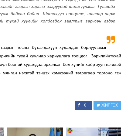
аагийн газрын харьяа газруудад шилжүүлжээ. Түлшийг
улж байсан байна. Шатахуун нөөцөлж, шагаар зарж
ий тухай хуулийн холбогдох заалтыг зөрчсөн гэдэг
 газрын тосны бүтээгдэхүүн худалдан борлуулахыг
өрчлийн тухай хуулиар хариуцлага тооцдог. Зөрчлийнтухай
схүл бөөний худалдаа эрхэлсэн бол хүнийг хоёр зуун нэгжтэй
р мянган нэгжтэй тэнцэх хэмжээний төгрөгөөр торгоно гэж
0
ЖИРГЭХ