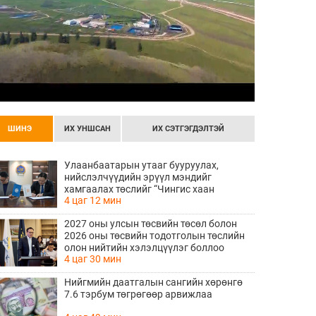
ШИНЭ
ИХ УНШСАН
ИХ СЭТГЭГДЭЛТЭЙ
Улаанбаатарын утааг бууруулах,
нийслэлчүүдийн эрүүл мэндийг
хамгаалах төслийг “Чингис хаан
4 цаг 12 мин
баялгийн сан нэгдэл” ХХК-тай хамтран
хэрэгжүүлнэ
2027 оны улсын төсвийн төсөл болон
2026 оны төсвийн тодотголын төслийн
олон нийтийн хэлэлцүүлэг боллоо
4 цаг 30 мин
Нийгмийн даатгалын сангийн хөрөнгө
7.6 тэрбум төгрөгөөр арвижлаа