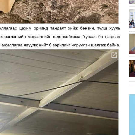
ууллагаас цахим орчинд тандалт хийж бензин, түлш хууль
хэрэглэгчийн мэдээллийг тодорхойлжээ. Үүнээс батлагдсан
н ажиллагаа явуулж нийт 6 зөрчлийг илрүүлэн шалгаж байна.