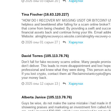
2026 оны 03 сарын 20
|
Хариулах
Tina Fischer (16.63.120.227)
"HOW DO I RECOVER MY MISSING USDT OR BITCOIN? US
helpless and bewildered after falling for a scam online bro
that come from being cheated. By providing a swift and success
financial assets back and continue living your life. Email ad
Website: almightyrecoveryco.wixsite.com/almighty-recovery-c
2026 оны 01 сарын 27
|
Хариулах
David Torres (105.113.78.76)
Don’t fall for fake recovery scams online. Many people promis
don’t deliver. This leads to more disappointment and lost hope
professional and knew what they were doing. This person act
If you lost crypto, contact them at/ Reclaiminstantcrypto@gma
your money back.
2025 оны 12 сарын 13
|
Хариулах
Alberta Janice (105.113.78.76)
Guys be wise, do not make the same mistake i had made in the
showering praises and marketing an investment firm called A