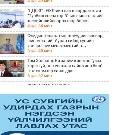
4 цаг 49 мин
"ДЦС-3” ТӨХК-ийн нэн шаардлагатай
“Турбингенератор-5”-ын шинэчлэлийн
төсвийг шийдвэрлэхээр болов
4 цаг 54 мин
Сумдын халаалтын төвүүдийн засвар,
шинэчлэлийг бүрэн хийж, хувийн
хэвшил рүү менежментийг нь
6 цаг 45 мин
шилжүүлсэн гэдгийг онцоллоо
Том Холланд: Би зарим киногоо "үзэх
хэрэггүй, энэ үнэхээр сайн кино биш"
гэж хэлмээр санагддаг
6 цаг 52 мин
СҮХБААТАР ДҮҮРЭГТ
ҮЙЛДВЭРЛЭВ-2026" ҮЗЭСГЭЛЭН
ҮРГЭЛЖИЛЖ БАЙНА
8 цаг 49 мин
Ирэх 10 хоногийн цаг агаарын
урьдчилсан төлөв
8 цаг 56 мин