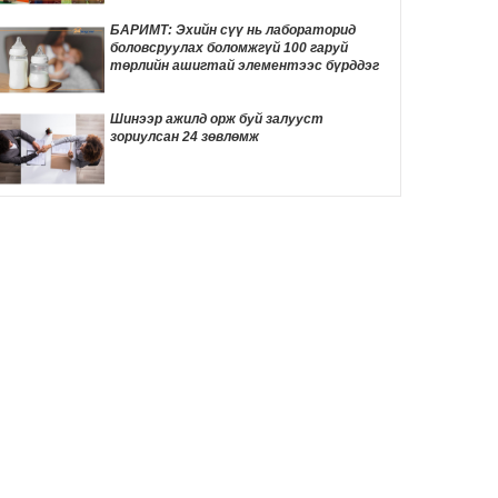
ТОМООХОН маргаан дагуулж эхлэв
10 цаг 42 мин
БАРИМТ: Эхийн сүү нь лабораторид
боловсруулах боломжгүй 100 гаруй
ДҮН ШИНЖИЛГЭЭ: Америк- Хятадын
төрлийн ашигтай элементээс бүрддэг
эмзэг харилцаа
10 цаг 53 мин
Шинээр ажилд орж буй залууст
зориулсан 24 зөвлөмж
Д.Трамп төрөлхийн иргэншлийг дахин
хязгаарлахыг оролдлоо
11 цаг 3 мин
Монелийн гудамжны авто замыг
өнөөдрөөс хааж, засварлана
11 цаг 34 мин
Даян аварга Б.Орхонбаярын тухай 24
баримт
11 цаг 38 мин
"Дөчин жилийн дараа өөрийн гэсэн
байртай боллоо"
11 цаг 55 мин