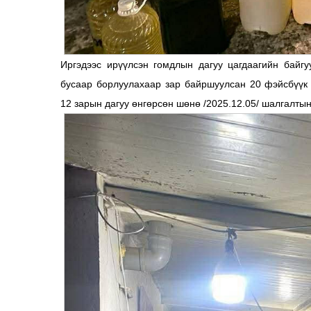
Иргэдээс ирүүлсэн гомдлын дагуу цагдаагийн байг
бусаар борлуулахаар зар байршуулсан 20 фэйсбүүк 
12 зарын дагуу өнгөрсөн шөнө /2025.12.05/ шалгалты