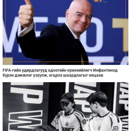
FIFA-гийн удирдлагууд одоогийн ерөнхийлөгч Инфантинод
бүрэн дэмжлэг үзүүлж, огцрох шаардлагыг няцаав