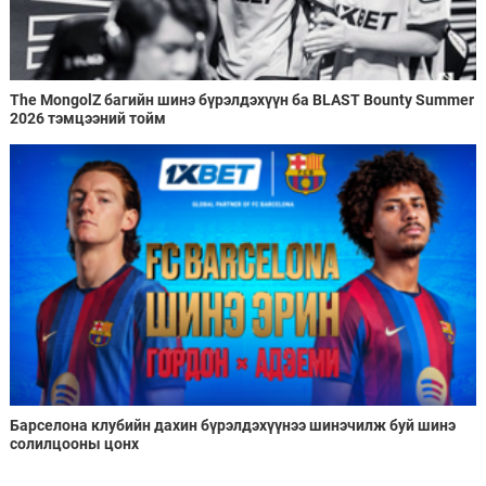
The MongolZ багийн шинэ бүрэлдэхүүн ба BLAST Bounty Summer
2026 тэмцээний тойм
Барселона клубийн дахин бүрэлдэхүүнээ шинэчилж буй шинэ
солилцооны цонх