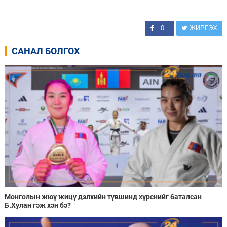
0
ЖИРГЭХ
САНАЛ БОЛГОХ
Монголын жюү жицү дэлхийн түвшинд хүрснийг баталсан
Б.Хулан гэж хэн бэ?