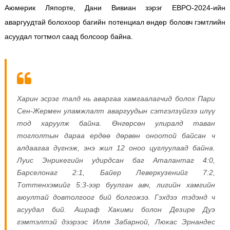
Аюмерик Ляпорте, Дани Вивиан зэрэг ЕВРО-2024-ийн
аваргуудтай болохоор багийн потенциал өндөр боловч гэмтлийн
асуудал тогтмол саад болсоор байна.
Харин эсрэг талд нь аваргаа хамгаалагчид болох Пари
Сен-Жермен уламжлалт аваргуудын сэтгэлзүйгээ илүү
тод харуулж байна. Өнгөрсөн улиралд таван
тоглолтын дараа ердөө дөрвөн оноотой байсан ч
алдаагаа дүгнэж, энэ жил 12 оноо цуглуулаад байна.
Луис Энрикегийн удирдсан баг Аталантаг 4:0,
Барселонаг 2:1, Байер Леверкузенийг 7:2,
Тоттенхэмийг 5:3-ээр буулган авч, лигийн хамгийн
аюултай довтолгоог бий болгожээ. Гэхдээ тэдэнд ч
асуудал бий. Ашраф Хакими болон Дезире Дуэ
гэмтэлтэй дээрээс Илля Забарной, Люкас Эрнандес