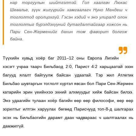
нар торгуулын шийтгэлтэй. Гол хаалгач Люкас
Шевалье, зүүн жигүүрийн хамгаалагч Нуно Мендеш ч
тоглолтод оролцохгүй. Гэсэн хэдий ч энэ улиралд олон
тоглолтыг бүрэлдэхүүний дутагдалтайгаар хожсон нь
Пари Сен-Жерменийг дахин том фаворит болгож
байна.
Түүхийн хувьд хоёр баг 2011–12 оны Европа Лигийн
хэсэгт учраа таарч Бильбаод 2:0, Парист 4:2 харьцаатай эзэн
багууд ялалт байгуулж байсан удаатай. Тэр жил Атлетик
Бильбао шувтаргын тоглолт хүртэл явсан бол Пари Сен-Жермен
катарийн эрин үеийнхээ эхний алхмуудыг хийж байсан билээ.
Энэ удаагийн тулаан хоёр багийн өөр өөр философи, өөр өөр
зорилтыг илтгэн харуулах бөгөөд Парисчууд топ-8-д шалгарах
эсэх нь Бильбаогийн дарамт даах чадвараас ч шалтгаалах нь
дамжиггүй.