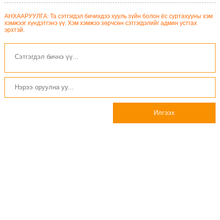
АНХААРУУЛГА: Та сэтгэгдэл бичихдээ хууль зүйн болон ёс суртахууны хэм
хэмжээг хүндэтгэнэ үү. Хэм хэмжээ зөрчсөн сэтгэгдэлийг админ устгах
эрхтэй.
Илгээх