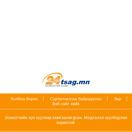
Холбоо барих
Сурталчилгаа байршуулах
Зар
Вэб сайт
хийх
Зохиогчийн эрх хуулиар хамгаалагдсан. Мэдээлэл хуулбарлах
хориотой.