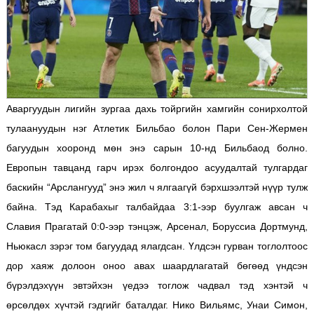
Аваргуудын лигийн зургаа дахь тойргийн хамгийн сонирхолтой
тулаануудын нэг Атлетик Бильбао болон Пари Сен-Жермен
багуудын хооронд мөн энэ сарын 10-нд Бильбаод болно.
Европын тавцанд гарч ирэх болгондоо асуудалтай тулгардаг
баскийн “Арслангууд” энэ жил ч ялгаагүй бэрхшээлтэй нүүр тулж
байна. Тэд Карабахыг талбайдаа 3:1-ээр буулгаж авсан ч
Славия Прагатай 0:0-ээр тэнцэж, Арсенал, Боруссиа Дортмунд,
Ньюкасл зэрэг том багуудад ялагдсан. Үлдсэн гурван тоглолтоос
дор хаяж долоон оноо авах шаардлагатай бөгөөд үндсэн
бүрэлдэхүүн эвтэйхэн үедээ тоглож чадвал тэд хэнтэй ч
өрсөлдөх хүчтэй гэдгийг баталдаг. Нико Вильямс, Унаи Симон,