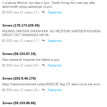
ч угаасаа Монгол хүн биш л дээ. Танай Хятад бол чам шиг ийм
авилгачийг шууд цаазалдаг ш дээ.
2025 оны 12 сарын 17
|
Хариулах
Зочин (178.174.229.45)
HULMAS OROSIIN SHUUH KKK. ALI HEZEENII SHIIDSEN ASUUDAL
OROST OGT HAMAAGUI HA HA
2025 оны 12 сарын 17
|
Хариулах
Зочин (59.153.87.19)
Хаа хамаагүй хөндлөн юм байна ш дээ
2025 оны 12 сарын 16
|
Хариулах
Зочин (202.9.46.170)
https://www.kommersant.ru/doc/8292135 Энд ОТ авна гэсэн юм алга.
2025 оны 12 сарын 16
|
Хариулах
Зочин (59.153.86.66)