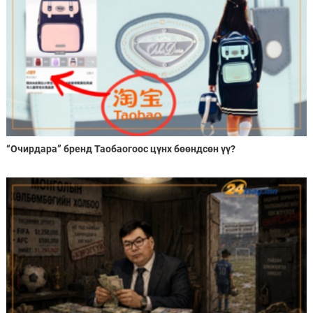
“Очирдара” бренд Таобаогоос цүнх бөөндсөн үү?