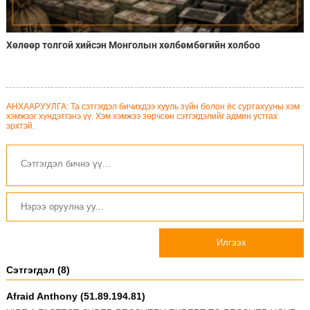
Хөлөөр толгой хийсэн Монголын хөлбөмбөгийн холбоо
АНХААРУУЛГА: Та сэтгэгдэл бичихдээ хууль зүйн болон ёс суртахууны хэм
хэмжээг хүндэтгэнэ үү. Хэм хэмжээ зөрчсөн сэтгэгдэлийг админ устгах
эрхтэй.
Илгээх
Сэтгэгдэл (8)
Afraid Anthony (51.89.194.81)