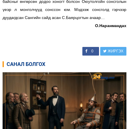
байсныг өнгөрсөн додоо хоногт болсон Оюутолгойн сонсголын
үеэр л монголчууд сонссон юм. Мэдээж сонсголд гэрчээр
дуудагдсан Сангийн сайд асан С.Баярцогтын ачаар…
О.Наранмандах
0
ЖИРГЭХ
САНАЛ БОЛГОХ