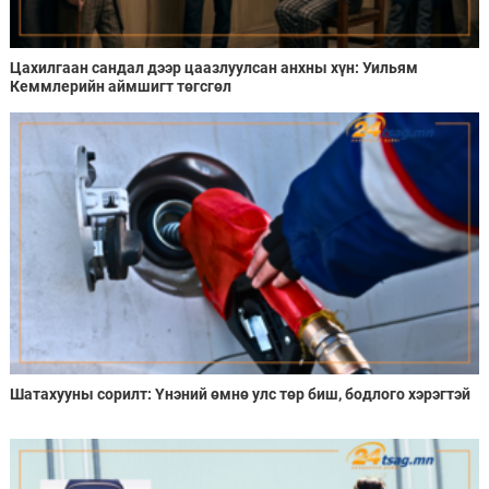
Цахилгаан сандал дээр цаазлуулсан анхны хүн: Уильям
Кеммлерийн аймшигт төгсгөл
Шатахууны сорилт: Үнэний өмнө улс төр биш, бодлого хэрэгтэй