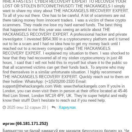
HIRE A FASTEST CYBER RECOVERY EXPERT TO RECOVER YOUR
LOST OR STOLEN BITCOIN/ETH/USDT/ THE HACKANGELS I simply
want to share my story about THE HACKANGELS RECOVERY EXPERT.
To all of you out there. One has to be careful. A lot of scammers are out
there taking money from innocent traders. I was a victim of these crypto
scammers. They made me lose my hard earned funds. The best thing
that happened to me this year was seeing an article about THE
HACKANGELS RECOVERY EXPERT. A professional hacker and private
investigator. I invested $954,300 in a cryptocurrency platform and it turned
out to be a scam and I had no idea how to get my money back until I
reached out to a recovery company called THE HACKANGELS
RECOVERY EXPERT. I explained my situation to them. I was shocked to
hear that they had recovered all of my stolen cryptocurrency in just 48
hours. I said that I will not hold this to myself but share it to the public so
that all scammed victims can get their funds back. To anyone who may
find themselves in a similar unfortunate situation. I highly recommend
THE HACKANGELS RECOVERY EXPERT. Quickly reach out to them on
their hotline: WhatsApp: (+1(520)200-2320 Email:
support@thehackangels.com Web: www.thehackangels.com If you're in
London, you can even visit them in person at their office located at 45-46
Red Lion Street, London WC1R 4PF, UK. They’re super helpful and really
know their stuff! Don’t hesitate to reach out if you need help.
2025 оны 12 сарын 20
|
Хариулах
иргэн (66.181.171.252)
Баярцогтоо чи балай хамаагүй юм захиалж бичүүлэхээ болиоч ээ. Чи