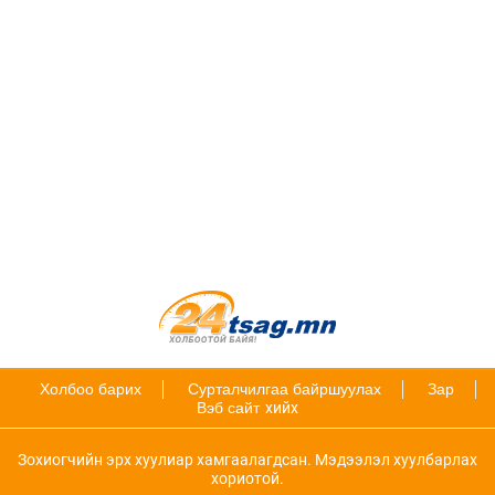
Холбоо барих
Сурталчилгаа байршуулах
Зар
Вэб сайт
хийх
Зохиогчийн эрх хуулиар хамгаалагдсан. Мэдээлэл хуулбарлах
хориотой.