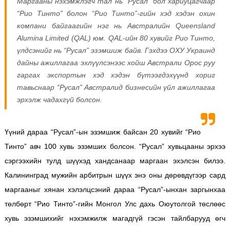
Маргааны нэхэмжлэгч тал нь “Русал” бол хариуцагчаар
“Рио Тинто” болон “Рио Тинто”-гийн хэд хэдэн охин
компани байгаагийн нэг нь Австралийн Queensland
Alumina Limited (QAL) юм. QAL-ийн 80 хувийг Рио Тинто,
үлдсэнийг нь “Русал” эзэмшиж байв. Гэхдээ ОХУ Украинд
дайны ажиллагаа эхлүүлсэнээс хойш Австрали Орос руу
гаргах экспортын хэд хэдэн бүтээгдэхүүнд хориг
тавьснаар “Русал” Австралид бизнесийн үйл ажиллагаа
эрхэлж чадахгүй болсон.
Үүний дараа “Русал”-ын эзэмшиж байсан 20 хувийг “Рио
Тинто” авч 100 хувь эзэмших болсон. “Русал” хувьцааны эрхээ
сэргээхийн тулд шүүхэд хандсанаар маргаан эхэлсэн билээ.
Калининград мужийн арбитрын шүүх энэ оны дөрөвдүгээр сард
маргааныг хянан хэлэлцсэний дараа “Русал”-ынхан заргынхаа
төлбөрт “Рио Тинто”-гийн Монгол Улс дахь Оюутолгой төслөөс
хувь эзэмшихийг нэхэмжилж магадгүй гэсэн тайлбарууд өгч