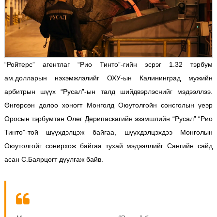
“Ройтерс” агентлаг “Рио Тинто”-гийн эсрэг 1.32 тэрбум
ам.долларын нэхэмжлэлийг ОХУ-ын Калининград мужийн
арбитрын шүүх “Русал”-ын талд шийдвэрлэснийг мэдээллээ.
Өнгөрсөн долоо хоногт Монголд Оюутолгойн сонсголын үеэр
Оросын тэрбумтан Олег Дерипаскагийн эзэмшлийн “Русал” “Рио
Тинто”-той шүүхдэлцэж байгаа, шүүхдэлцэхдээ Монголын
Оюутолгойг сонирхож байгаа тухай мэдээллийг Сангийн сайд
асан С.Баярцогт дуулгаж байв.