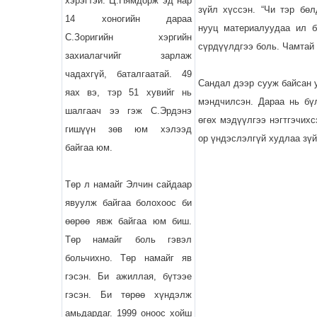
хэрэгтэй. Ц.Нямдорж эд нар
зүйл хүссэн. “Чи тэр бөл
14 хоногийн дараа
нууц материалуудаа ил б
С.Зоригийн хэргийн
сүрдүүлдгээ боль. Чамтай 
захиалагчийг зарлаж
чадахгүй, баталгаатай. 49
Сандал дээр сууж байсан у
яах вэ, тэр 51 хувийг нь
мэндчилсэн. Дараа нь бүл
шалгаач ээ гэж С.Эрдэнэ
өгөх мэдүүлгээ нэгтгэчихс
гишүүн зөв юм хэлээд
ор үндэслэлгүй худлаа зүй
байгаа юм.
Төр л намайг Элчин сайдаар
явуулж байгаа болохоос би
өөрөө явж байгаа юм биш.
Төр намайг боль гэвэл
больчихно. Төр намайг яв
гэсэн. Би ажиллая, бүтээе
гэсэн. Би төрөө хүндэлж
амьдардаг. 1999 оноос хойш