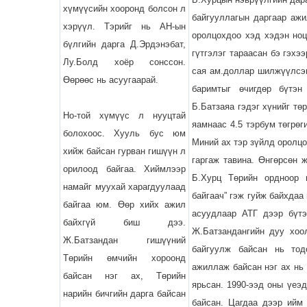
хүмүүсийн хооронд болсон л
байгууллагын даргаар ажи
хэрүүл. Тэрийг нь АН-ын
оролцохдоо хэд хэдэн ноц
бүлгийн дарга Д.Эрдэнэбат,
гүтгэлэг тараасан бэ гэхэ
Лу.Болд хоёр сонссон.
сая ам.доллар шилжүүлсэн
Өөрөөс нь асуугаарай.
баримтыг өчигдөр бүтэн
Б.Батзаяа гэдэг хүнийг тө
Но-той хүмүүс л нууцтай
яамнаас 4.5 тэрбум төгрөг
болохоос. Хууль бус юм
Миний ах тэр зүйлд оролцо
хийж байсан гурван гишүүн л
гаргаж тавина. Өнгөрсөн 
орилоод байгаа. Хиймлээр
Б.Хурц Төрийн ордноор 
намайг муухай харагдуулаад
байгаач” гэж гуйж байхдаа
байгаа юм. Өөр хийх ажил
асуудлаар АТГ дээр бүтэ
байхгүй биш дээ.
Ж.Батзандангийн дуу хоо
Ж.Батзандан гишүүний
байгуулж байсан нь тод
Төрийн өмчийн хороонд
ажиллаж байсан нэг ах нь 
байсан нэг ах, Төрийн
ярьсан. 1990-ээд оны үеэ
нарийн бичгийн дарга байсан
байсан. Цагдаа дээр ийм 