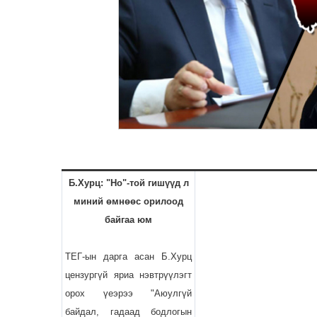
Б.Хурц: "Но"-той гишүүд л
миний өмнөөс орилоод
байгаа юм
ТЕГ-ын дарга асан Б.Хурц
цензургүй яриа нэвтрүүлэгт
орох үеэрээ "Аюулгүй
байдал, гадаад бодлогын