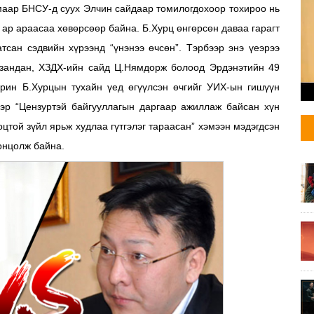
маар БНСУ-д суух Элчин сайдаар томилогдохоор тохироо нь
 ар араасаа хөвөрсөөр байна. Б.Хурц өнгөрсөн даваа гарагт
атсан сэдвийн хүрээнд “үнэнээ өчсөн”. Тэрбээр энэ үеэрээ
тзандан, ХЗДХ-ийн сайд Ц.Нямдорж болоод Эрдэнэтийн 49
арин Б.Хурцын тухайн үед өгүүлсэн өчгийг УИХ-ын гишүүн
ээр “Цензуртэй байгууллагын даргаар ажиллаж байсан хүн
оцтой зүйл ярьж худлаа гүтгэлэг тараасан” хэмээн мэдэгдсэн
онцолж байна.