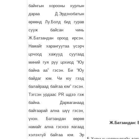
байнгын хорооны хурлын
дараа Д.Эрдэнэбатын
өрөөнд Лу.Болд бид гурав
сууж байсан чинь
Ж.Батзандан ороод ирсэн.
Намайг харангуутаа үсэрч
цочоод хажууд суугаад
миний гуя руу цохиод “Юу
байна аа” гэсэн. Би “Юу
байдаг юм. Чи юу гээд
балайраад байгаа юм” гэсэн.
Тэгсэн урдаас PR шдээ гэж
байна. Дарваганаад
байгаарай ална шүү гэсэн,
үнэн. Батзандан өөрөө
Ж.Батзандан: 
намайг ална гэснээ яагаад
хэлэхгүй байгаа юм. Эр
Б.Хурцын нэврүүлгийн дар