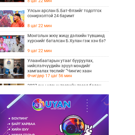
8 цаг 22 мин
Улсын арслан Б.Бат-Өлзийг тодотгох
сонирхолтой 24 баримт
8 цаг 22 мин
Монголын жюү жицү дэлхийн түвшинд
хүрснийг баталсан Б.Хулан гэж хэн бэ?
9 цаг 22 мин
Улаанбаатарын утааг бууруулах,
нийслэлчүүдийн эрүүл мэндийг
хамгаалах төслийг “Чингис хаан
Өчигдөр 17 цаг 56 мин
баялгийн сан нэгдэл” ХХК-тай хамтран
хэрэгжүүлнэ
2027 оны улсын төсвийн төсөл болон
2026 оны төсвийн тодотголын төслийн
олон нийтийн хэлэлцүүлэг боллоо
Өчигдөр 17 цаг 38 мин
Нийгмийн даатгалын сангийн хөрөнгө
7.6 тэрбум төгрөгөөр арвижлаа
Өчигдөр 17 цаг 18 мин