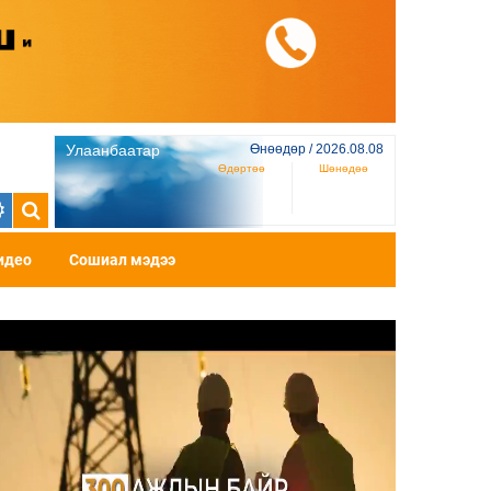
Улаанбаатар
Өнөөдөр / 2026.08.08
Өдөртөө
Шөнөдөө
идео
Сошиал мэдээ