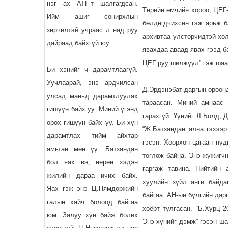
нэг ах АТГ-т шалгагдсан.
Төрийн өмчийн хороо, ЦЕГ
Ийм ашиг сонирхлын
бөлдөгдчихсөн гэж ярьж б
зөрчилтэй учраас л над руу
архивтаа улстөрчидтэй хо
дайраад байхгүй юу.
явахдаа аваад явах гээд б
ЦЕГ руу шилжүүл” гэж шаа
Би хэнийг ч дарамтлаагүй.
Уучлаарай, энэ ардчилсан
Д.Эрдэнэбат даргын өрөөн
улсад маньд дарамтлуулах
тараасан. Миний амнаас 
гишүүн байх уу. Миний үгэнд
гарахгүй. Үүнийг Л.Болд, 
орох гишүүн байх уу. Би хүн
“Ж.Батзандан ална гэхээр
дарамтлах тийм айхтар
гэсэн. Хөөрхөн цагаан нү
амьтан мөн үү. Батзандан
тоглож байна. Энэ жүжигч
бол яах вэ, өөрөө хэдэн
гаргаж тавина. Нийтийн 
жилийн дараа ичих байх.
хуулийн зүйл анги байда
Яах гэж энэ Ц.Нямдоржийн
байгаа. АН-ын бүлгийн дар
галын хайч болоод байгаа
хоёрт тулгасан. “Б.Хурц 
юм. Залуу хүн байж болих
Энэ хүнийг дэмж” гэсэн ша