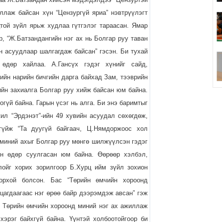
ллаж байсан хүн “Цензургүй яриа” нэвтрүүлэгт
той зүйл ярьж худлаа гүтгэлэг тараасан. Ямар
эр, “Ж.Батзандангийн нэг ах нь Болгар руу таван
 асуудлаар шалгагдаж байсан” гэсэн. Би тухай
 өдөр хайлаа. А.Гансүх гэдэг хүнийг сайд,
рийн нарийн бичгийн дарга байхад Зам, тээврийн
ийн захиалга Болгар руу хийж байсан юм байна.
огүй байна. Гарын үсэг нь алга. Би энэ баримтыг
жил “Эрдэнэт”-ийн 49 хувийн асуудал сөхөгдөж,
гүйж “Та дуугүй байгаач, Ц.Нямдоржоос хол
 миний ахыг Болгар руу мөнгө шилжүүлсэн гэдэг
н өдөр суулгасан юм байна. Өөрөөр хэлбэл,
лойг хорих зорилгоор Б.Хурц ийм зүйл зохион
орхой болсон. Бас “Төрийн өмчийн хороонд
цагдаагаас нэг өрөө байр дээрэмдэж авсан” гэж
д Төрийн өмчийн хороонд миний нэг ах ажиллаж
хэрэг байхгүй байна. Үүнтэй холбоотойгоор би