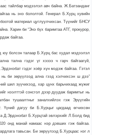
-аас тайлбар мэдээлэл авч байна. Ж.Батзанданг
айгаа нь энэ бололтой. Генерал Б.Хурц хувийн
лбоотой материал цуглуулчихсан. Түүнийг БНСУ
айна. Харин би “Энэ бүх баримтаа АТГ, прокурор,
рдаж байгаа.
д юу болсон талаар Б.Хурц бас худал мэдээлэл
ална тална гэдэг үг хэзээ ч гарч байгаагүй,
Д.Эрдэнэбат гэдэг хоёр хүн мэдэж байгаа. Гэтэл
 нь би зөрүүлээд ална гээд хэлчихсэн ш дээ”
дний шил зүүчихээд, хар цүнх барьчихаад жүжиг
нийг нээлттэй сонсгол дээр дуудаж баримтыг нь
албан тушаалтныг заналхийлэх гэж Эрүүгийн
г. Үүний дагуу би Б.Хурцыг цагдаад өгчихсөн
га Д.Эрдэнэбат Б.Хурцтай эвлэрхийг Л.Болд бид
2020 онд манай намаас нэр дэвших гэж байгаа.
ардлага тавьсан. Би зөрүүлээд Б.Хурцаас нэг л