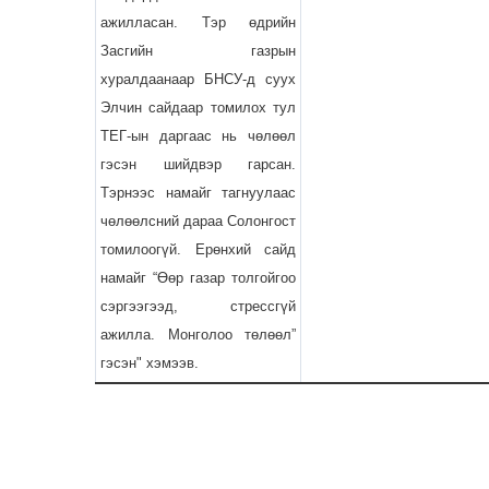
ажилласан. Тэр өдрийн
Засгийн газрын
хуралдаанаар БНСУ-д суух
Элчин сайдаар томилох тул
ТЕГ-ын даргаас нь чөлөөл
гэсэн шийдвэр гарсан.
Тэрнээс намайг тагнуулаас
чөлөөлсний дараа Солонгост
томилоогүй. Ерөнхий сайд
намайг “Өөр газар толгойгоо
сэргээгээд, стрессгүй
ажилла. Монголоо төлөөл”
гэсэн" хэмээв.