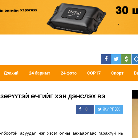
Дэлхий
24 баримт
24 фото
COP17
Спорт
В
Н ЗӨРҮҮТЭЙ ӨЧГИЙГ ХЭН ДЭНСЛЭХ ВЭ
0
ЖИРГЭХ
олбоотой асуудал нэг хэсэг олны анхаарлаас гарахгүй нь