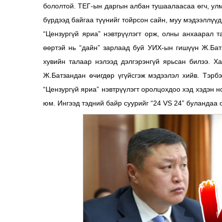
бололтой. ТЕГ-ын даргын албан тушаалаасаа өгч, ул
бүрдээд байгаа түүнийг тойрсон сайн, муу мэдээллүүд
“Цензургүй яриа” нэвтрүүлэгт орж, олны анхаарал т
өөртэй нь “дайн” зарлаад буй УИХ-ын гишүүн Ж.Ба
хувийн талаар нэлээд дэлгэрэнгүй ярьсан билээ. Х
Ж.Батзандан өчигдөр үгүйсгэж мэдээлэл хийв. Тэрб
“Цензургүй яриа” нэвтрүүлэгт оролцохдоо хэд хэдэн н
юм. Ингээд тэдний байр суурийг “24 VS 24” буландаа 