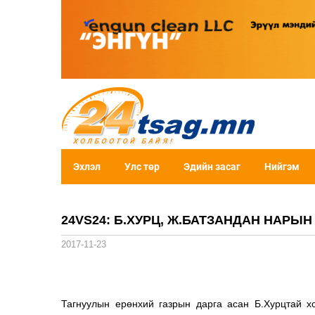
Эхлэл
Улс төр
Эдийн засаг
Нийгэм
24VS24: Б.ХУРЦ, Ж.БАТЗАНДАН НАРЫ
2017-11-23
Тагнуулын ерөнхий газрын дарга асан Б.Хурцтай х