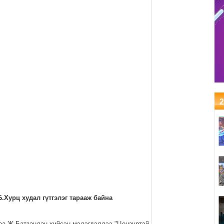
2
Б.Хурц худал гүтгэлэг тарааж байна
аа Ж.Батзандан хийсэн мэдэгдэлдээ "Цензуртэй