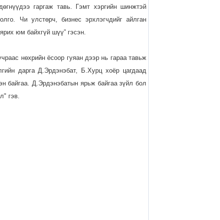
дөгнүүдээ гаргаж тавь. Гэмт хэргийн шинжтэй
олго. Чи улстөрч, бизнес эрхлэгчдийг айлган
ярих юм байхгүй шүү” гэсэн.
чраас нөхрийн ёсоор гуяан дээр нь гараа тавьж
гийн дарга Д.Эрдэнэбат, Б.Хурц хоёр цагдаад
эн байгаа. Д.Эрдэнэбатын ярьж байгаа зүйл бол
л" гэв.