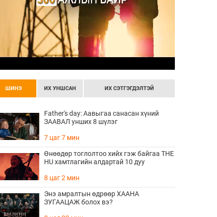
ШИНЭ
ИХ УНШСАН
ИХ СЭТГЭГДЭЛТЭЙ
Father's day: Аавыгаа санасан хүний
ЗААВАЛ унших 8 шүлэг
7 цаг 7 мин
Өнөөдөр тоглолтоо хийх гэж байгаа THE
HU хамтлагийн алдартай 10 дуу
8 цаг 2 мин
Энэ амралтын өдрөөр ХААНА
ЗУГААЦАЖ болох вэ?