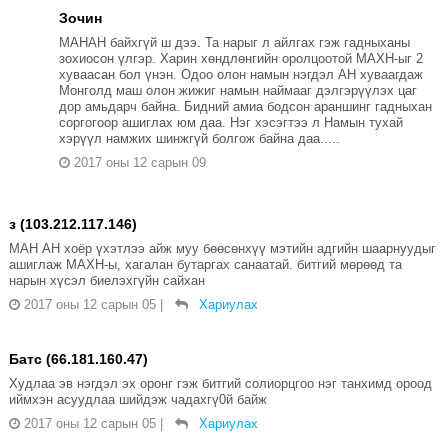
Зочин
МАНАН байхгүй ш дээ. Та нарыг л айлгах гэж гадныханы
зохиосон үлгэр. Харин хөндлөнгийн оролцоотой МАХН-ыг 2
хуваасан бол үнэн. Одоо олон намын нэгдэл АН хуваагдаж
Монголд маш олон жижиг намын наймааг дэлгэрүүлэх цаг
дор амьдарч байна. Бидний амиа бодсон араншинг гадныхан
соргогоор ашиглах юм даа. Нэг хэсэгтээ л Намын тухай
хэрүүл намжих шинжгүй болгож байна даа.....
2017 оны 12 сарын 09
з (103.212.117.146)
МАН АН хоёр үхэтлээ айж муу бөөсөнхүү мэтийн адгийн шаарнуудыг
ашиглаж МАХН-ы, хагалан бутаргах санаатай. битгий мөрөөд та
нарын хүсэл биелэхгүйн сайхан
2017 оны 12 сарын 05
|
Хариулах
Батс (66.181.160.47)
Худлаа эв нэгдэл эх оронг гэж битгий солиорцгоо нэг танхимд ороод
иймхэн асуудлаа шийдэж чадахгү0й байж
2017 оны 12 сарын 05
|
Хариулах