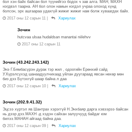
бол хэн байх байсан бол түүнийгээ бодох ч зав алга. МАН, МАХН
нэгдвэл таарна. АН бол олон намын нэгдэл учраа олоход хүнд
болсон, эрх ашгаараа удахгүй жижиг жижиг нам болж хуваагдах байх.
2017 оны 12 сарын 11
|
Хариулах
Зочин
hutcvaa ulsaa hudaldsan manantai niilehvv
2017 оны 12 сарын 11
Зочин (43.242.243.142)
Энэ Г.Бямбасүрэн дурак тэр жил , одоогийн Ерөнхий сайд
У.Хүрэлсүхэд шанаадуулчихаад уйлан дуугараад явсан нөхөр мөн
биз дээ Бүтэхгүй шаар байна л даа
2017 оны 12 сарын 10
|
Хариулах
Зочин (202.9.41.32)
Эцсээ хүртэл яв.Шантрах хэрэггүй Н.Энхбаяр дарга хэвээрээ байсан
нь дээр дээ.МАХН -д хэдэн сайхан залуучууд байдаг юм
билээ.МАНАН айгаад байна даа.
2017 оны 12 сарын 09
|
Хариулах