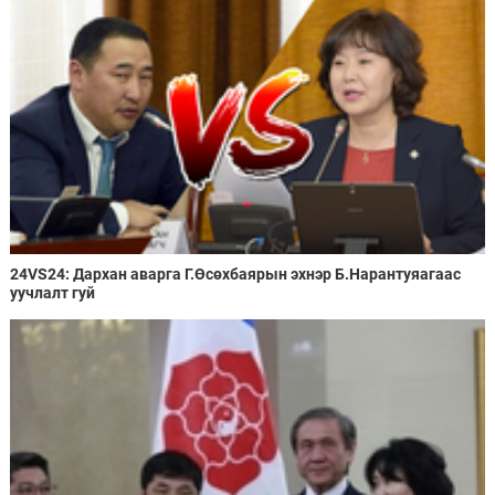
24VS24: Дархан аварга Г.Өсөхбаярын эхнэр Б.Нарантуяагаас
уучлалт гуй