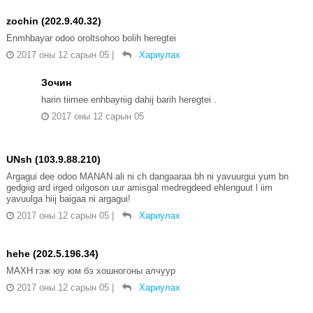
zochin (202.9.40.32)
Enmhbayar odoo oroltsohoo bolih heregtei
2017 оны 12 сарын 05
|
Хариулах
Зочин
harin tiimee enhbayriig dahij barih heregtei .
2017 оны 12 сарын 05
UNsh (103.9.88.210)
Argagui dee odoo MANAN ali ni ch dangaaraa bh ni yavuurgui yum bn
gedgiig ard irged oilgoson uur amisgal medregdeed ehlenguut l iim
yavuulga hiij baigaa ni argagui!
2017 оны 12 сарын 05
|
Хариулах
hehe (202.5.196.34)
МАХН гэж юу юм бэ хошногоны алчуур
2017 оны 12 сарын 05
|
Хариулах