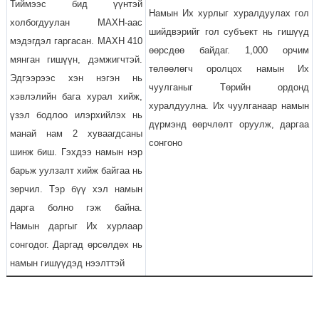
Тиймээс бид үүнтэй
Намын Их хурлыг хуралдуулах гол
холбогдуулан МАХН-аас
шийдвэрийг гол субъект нь гишүүд
мэдэгдэл гаргасан. МАХН 410
өөрсдөө байдаг. 1,000 орчим
мянган гишүүн, дэмжигчтэй.
төлөөлөгч оролцох намын Их
Эдгээрээс хэн нэгэн нь
чуулганыг Төрийн ордонд
хэвлэлийн бага хурал хийж,
хуралдуулна. Их чуулганаар намын
үзэл бодлоо илэрхийлэх нь
дүрмэнд өөрчлөлт оруулж, даргаа
манай нам 2 хуваагдсаны
сонгоно
шинж биш. Гэхдээ намын нэр
барьж уулзалт хийж байгаа нь
зөрчил. Тэр бүү хэл намын
дарга болно гэж байна.
Намын даргыг Их хурлаар
сонгодог. Даргад өрсөлдөх нь
намын гишүүдэд нээлттэй