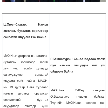
Ц.Оюунбаатар: Намыг
хагалах, буталгах зорилгоор
санаатай явуулга гэж байна
МАХН-ыг дотроос нь хагалах,
Г.Бямбасүрэн: Санал бодлоо хэлж
буталгах зорилгоор зарим
буй намын гишүүдээ илт үл
хүн, улс төрийн хүчнүүд
ойшоож байна
санхүүжүүлэн санаатай
явуулга хийж байна. МАХН-
ын 19 дүгээр Бага хурлаас
МАХН-аас УИХ-д ганцхан
намын дүрэмд оруулсан
О.Баасанхүү гишүүн байгаа.
өөрчлөлтийг бүртгэх
Түүнийг МАХН-аас хөөсөн гэх
асуудлаар өчигдөр УДШ