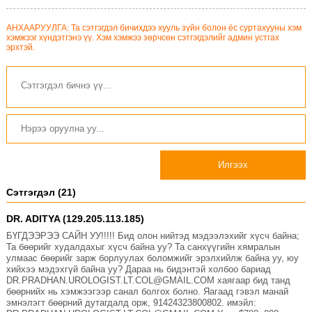
АНХААРУУЛГА: Та сэтгэгдэл бичихдээ хууль зүйн болон ёс суртахууны хэм
хэмжээг хүндэтгэнэ үү. Хэм хэмжээ зөрчсөн сэтгэгдэлийг админ устгах
эрхтэй.
Илгээх
Сэтгэгдэл (21)
DR. ADITYA (129.205.113.185)
БҮГДЭЭРЭЭ САЙН УУ!!!!! Бид олон нийтэд мэдээлэхийг хүсч байна;
Та бөөрийг худалдахыг хүсч байна уу? Та санхүүгийн хямралын
улмаас бөөрийг зарж борлуулах боломжийг эрэлхийлж байна уу, юу
хийхээ мэдэхгүй байна уу? Дараа нь бидэнтэй холбоо бариад
DR.PRADHAN.UROLOGIST.LT.COL@GMAIL.COM хаягаар бид танд
бөөрнийх нь хэмжээгээр санал болгох болно. Яагаад гэвэл манай
эмнэлэгт бөөрний дутагдалд орж, 91424323800802. имэйл: