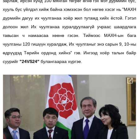
зарлаж, ирсэн хүнд 100 мянган төгрөг өгнө гэх мэт дүрмийн бус,
хууль бус үйлдэл хийж байна хэмээсэн бол нөгөө хэсэг нь "МАХН
дүрмийн дагуу их чуулганаа хоёр жил тутамд хийх ёстой. Гэтэл
долоон жил Их чуулганаа хуралдуулаагүй учраас шаардлага
тавьсан ч намаасаа хөөнө гэсэн. Тиймээс МАХН-ын бага
чуулганы 120 гишүүн хуралдаж, Их чуулганыг энэ сарын 9, 10-ны
өдрүүдэд Төрийн ордонд хийнэ" гэв. Ингээд хоёр талын байр
суурийг
"24VS24"
булангаараа хүргэе.