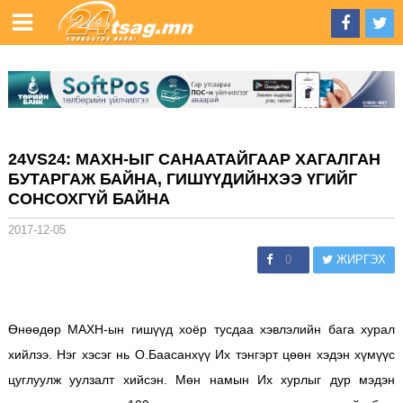
24VS24: МАХН-ЫГ САНААТАЙГААР ХАГАЛГАН
БУТАРГАЖ БАЙНА, ГИШҮҮДИЙНХЭЭ ҮГИЙГ
СОНСОХГҮЙ БАЙНА
2017-12-05
0
ЖИРГЭХ
Өнөөдөр МАХН-ын гишүүд хоёр тусдаа хэвлэлийн бага хурал
хийлээ. Нэг хэсэг нь О.Баасанхүү Их тэнгэрт цөөн хэдэн хүмүүс
цуглуулж уулзалт хийсэн. Мөн намын Их хурлыг дур мэдэн