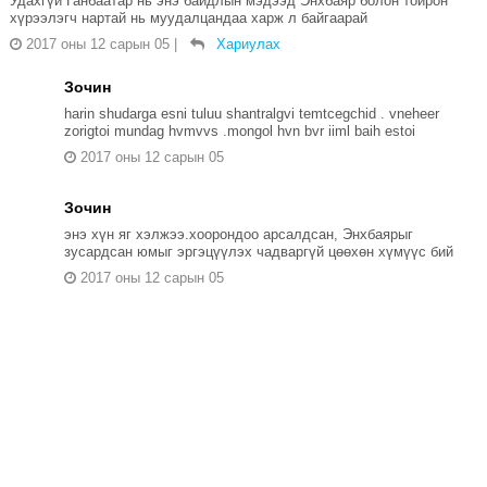
Удахгүй Ганбаатар нь энэ байдлын мэдээд Энхбаяр болон тойрон
хүрээлэгч нартай нь муудалцандаа харж л байгаарай
2017 оны 12 сарын 05
|
Хариулах
Зочин
harin shudarga esni tuluu shantralgvi temtcegchid . vneheer
zorigtoi mundag hvmvvs .mongol hvn bvr iiml baih estoi
2017 оны 12 сарын 05
Зочин
энэ хүн яг хэлжээ.хоорондоо арсалдсан, Энхбаярыг
зусардсан юмыг эргэцүүлэх чадваргүй цөөхөн хүмүүс бий
2017 оны 12 сарын 05