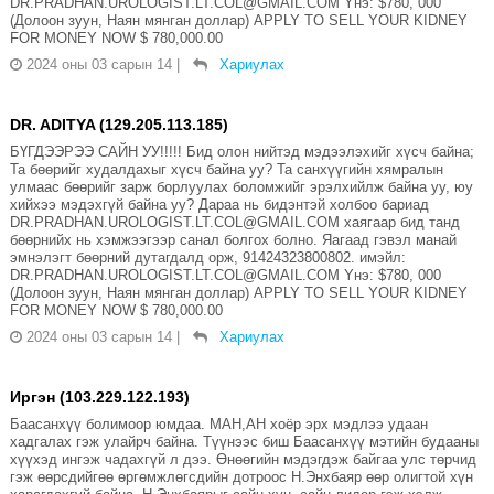
DR.PRADHAN.UROLOGIST.LT.COL@GMAIL.COM Yнэ: $780, 000
(Долоон зуун, Наян мянган доллар) APPLY TO SELL YOUR KIDNEY
FOR MONEY NOW $ 780,000.00
2024 оны 03 сарын 14
|
Хариулах
DR. ADITYA (129.205.113.185)
БҮГДЭЭРЭЭ САЙН УУ!!!!! Бид олон нийтэд мэдээлэхийг хүсч байна;
Та бөөрийг худалдахыг хүсч байна уу? Та санхүүгийн хямралын
улмаас бөөрийг зарж борлуулах боломжийг эрэлхийлж байна уу, юу
хийхээ мэдэхгүй байна уу? Дараа нь бидэнтэй холбоо бариад
DR.PRADHAN.UROLOGIST.LT.COL@GMAIL.COM хаягаар бид танд
бөөрнийх нь хэмжээгээр санал болгох болно. Яагаад гэвэл манай
эмнэлэгт бөөрний дутагдалд орж, 91424323800802. имэйл:
DR.PRADHAN.UROLOGIST.LT.COL@GMAIL.COM Yнэ: $780, 000
(Долоон зуун, Наян мянган доллар) APPLY TO SELL YOUR KIDNEY
FOR MONEY NOW $ 780,000.00
2024 оны 03 сарын 14
|
Хариулах
Иргэн (103.229.122.193)
Баасанхүү болимоор юмдаа. МАН,АН хоёр эрх мэдлээ удаан
хадгалах гэж улайрч байна. Түүнээс биш Баасанхүү мэтийн будааны
хүүхэд ингэж чадахгүй л дээ. Өнөөгийн мэдэгдэж байгаа улс төрчид
гэж өөрсдийгөө өргөмжлөгсдийн дотроос Н.Энхбаяр өөр олигтой хүн