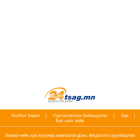
Холбоо барих
Сурталчилгаа байршуулах
Зар
Вэб сайт
хийх
Зохиогчийн эрх хуулиар хамгаалагдсан. Мэдээлэл хуулбарлах