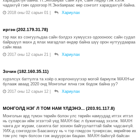
харагдахгүй байна. Н.Энхбаярыг сайн хүн, сайн лидер гэж хэлж
чадахгүй гэвч одоогоор Н.Энхбаяраас өөр сонголт харагдахгүй байна.
2018 оны 02 сарын 01
|
Хариулах
иргэн (202.179.31.78)
тэр яах вэ сонгуульдаа сайн бэлдээ хүмүүсээ одоооноос сайн судал
байршуул махн д ялах магадлал өндөр байна шүү орон нутгуудаараа
сайн яваа
2017 оны 12 сарын 21
|
Хариулах
Зочин (182.160.35.11)
хүрэлсүх баттулга та хоёр о.жорлонхүүгээр могой бариулж МАХН-ыг
булааж аваад 2020 онд Монголыг ялна гэж бодож байна уу?
2017 оны 12 сарын 12
|
Хариулах
МОНГОЛД НЭГ Л ТОМ НАМ ҮЛДЭНЭ... (203.91.117.8)
Монголын ард түмэн төрийн болон улс төрийн намуудад итгэх итгэл
нь суларсан ийм эгзэгтэй үед МАХН бас л бужигнаад эхэлж. МАХН
чанга дэг журам, сахилга бат зохион байгуулалттай байж чадсангүй.
УИХ-д сонгогдсон Баасанхүү нь ч тэр гомдсон тунирхсан, өөрийгөө их
том улс төрч болсон гэж андуурсан бацаан. МАХН байхгүй байсан