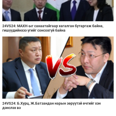
24VS24: МАХН-ыг санаатайгаар хагалган бутаргаж байна,
гишүүдийнхээ үгийг сонсохгүй байна
24VS24: Б.Хурц, Ж.Батзандан нарын зөрүүтэй өчгийг хэн
дэнслэх вэ