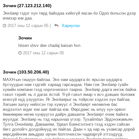
Зочин (27.123.212.140)
Энхбаяр гэдэг хүн төрд байхдаа хийхгүй яасан бэ.Одоо больсон дээр
ичмээр юм даа.
2017 оны 12 сарын 05
|
Хариулах
Зочин
hiisen shvv dee chadaj baisan hvn .
2017 оны 12 сарын 05
Зочин (103.50.206.40)
МАХН-ын гишүүн байлаа. Энэ нам шударга ёс ярьсан шударга
бусчуудын нам гэдгийг хараад гарсандаа. Нам гэж Энхбаяр гуайн
хувийн компани гээд нэрлэчихвэл таарна. Энхбаяр дарга ингэж байна
гэвэл тэрийг нь л дагах ёстой. Үгүй гэвэл ямар ч өсч дэвших боломж
өгөхгүй нүд үзүүрлэн. Яг Энхбаярыг нь тойрсон хэдхэн хүн байгаа.
Хөгшин залуу нийлсэн тэр хүмүүс л Энхбаярт нөлөөлнө бас
мэдээлэл өгдөг юм шиг байгаа юм. Өөрсдөөс нь илүү хүн орвол
бөөнөөрөө нөгөө хүнрүүгээ дайрч давшилж Энхбаярт очиж байнга
муулдаг. Энхбаяр нь тэд нарыхнаа үгээр. Тухайлбал Эрдэнэжамьян
Тулга Ононбаяр, Давааням, Удвал Баянсэлэнгэ гээд хэдэн сайхан
бөгс долойгч долдойнууд их байгаа. Даан ч эд нар нь ухамсар дорой
өөрсдийнхөө амьдрах орчин болгочихсон чадваргүй этгээдүүд.