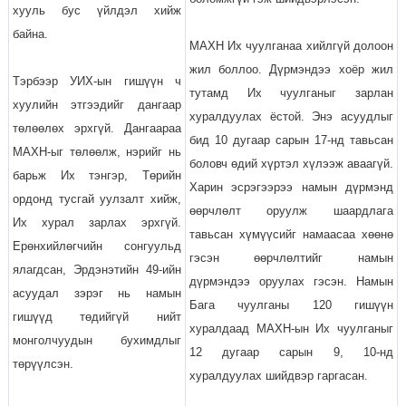
хууль бус үйлдэл хийж
байна.
МАХН Их чуулганаа хийлгүй долоон
жил боллоо. Дүрмэндээ хоёр жил
Тэрбээр УИХ-ын гишүүн ч
тутамд Их чуулганыг зарлан
хуулийн этгээдийг дангаар
хуралдуулах ёстой. Энэ асуудлыг
төлөөлөх эрхгүй. Дангаараа
бид 10 дугаар сарын 17-нд тавьсан
МАХН-ыг төлөөлж, нэрийг нь
боловч өдий хүртэл хүлээж аваагүй.
барьж Их тэнгэр, Төрийн
Харин эсрэгээрээ намын дүрмэнд
ордонд тусгай уулзалт хийж,
өөрчлөлт оруулж шаардлага
Их хурал зарлах эрхгүй.
тавьсан хүмүүсийг намаасаа хөөнө
Ерөнхийлөгчийн сонгуульд
гэсэн өөрчлөлтийг намын
ялагдсан, Эрдэнэтийн 49-ийн
дүрмэндээ оруулах гэсэн. Намын
асуудал зэрэг нь намын
Бага чуулганы 120 гишүүн
гишүүд төдийгүй нийт
хуралдаад МАХН-ын Их чуулганыг
монголчуудын бухимдлыг
12 дугаар сарын 9, 10-нд
төрүүлсэн.
хуралдуулах шийдвэр гаргасан.