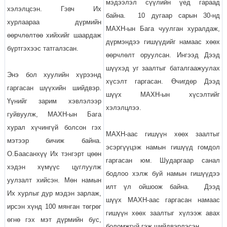
мэдээлэл сүүлийн үед гараад
хэлэлцсэн. Гэвч Их
байна. 10 дугаар сарын 30-нд
хурлаараа дүрмийн
МАХН-ын Бага чуулган хуралдаж,
өөрчлөлтөө хийхийг шаардаж
дүрмэндээ гишүүдийг намаас хөөх
бүртгэхээс татгалзсан.
өөрчлөлт оруулсан. Ингээд Дээд
шүүхэд уг заалтыг баталгаажуулах
Энэ бол хуулийн хүрээнд
хүсэлт гаргасан. Өчигдөр Дээд
гаргасан шүүхийн шийдвэр.
шүүх МАХН-ын хүсэлтийг
Үүнийг зарим хэвлэлээр
хэлэлцлээ.
гуйвуулж, МАХН-ын Бага
хурал хүчингүй болсон гэх
МАХН-аас гишүүн хөөх заалтыг
мэтээр бичиж байна.
эсэргүүцэж намын гишүүд гомдол
О.Баасанхүү Их тэнгэрт цөөн
гаргасан юм. Шударгаар санал
хэдэн хүмүүс цуглуулж
бодлоо хэлж буй намын гишүүдээ
уулзалт хийсэн. Мөн намын
илт үл ойшоож байна. Дээд
Их хурлыг дур мэдэн зарлаж,
шүүх МАХН-аас гаргасан намаас
ирсэн хүнд 100 мянган төгрөг
гишүүн хөөх заалтыг хүлээж авах
өгнө гэх мэт дүрмийн бус,
боломжгүй гэж шийдвэрлэсэн.