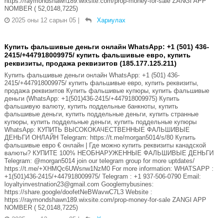
https://raymondshawn189.wixsite.com/prop-money-for-sale ZANGI APP
NOMBER ( 52,0148,7225)
2025 оны 12 сарын 05
|
Хариулах
Купить фальшивые деньги онлайн WhatsApp: +1 (501) 436-
2415/+447918009975/ купить фальшивые евро, купить
реквизиты, продажа реквизитов (185.177.125.211)
Купить фальшивые деньги онлайн WhatsApp: +1 (501) 436-
2415/+447918009975/ купить фальшивые евро, купить реквизиты,
продажа реквизитов Купить фальшивые купюры, купить фальшивые
деньги (WhatsApp: +1(501)436-2415/+447918009975) Купить
фальшивую валюту, купить поддельные банкноты, купить
фальшивые деньги, купить поддельные деньги, купить странные
купюры, купить поддельные деньги, купить поддельные купюры
WhatsApp: КУПИТЬ ВЫСОКОКАЧЕСТВЕННЫЕ ФАЛЬШИВЫЕ
ДЕНЬГИ ОНЛАЙН Telegram: https://t.me/morgan5014/s/80 Купить
фальшивые евро € онлайн | Где можно купить реквизиты канадской
валюты? КУПИТЕ 100% НЕОБНАРУЖЕННЫЕ ФАЛЬШИВЫЕ ДЕНЬГИ
Telegram: @morgan5014 join our telegram group for more uptdates/
https://t.me/+XHMQc6UWsnw1NzM0 For more information: WHATSAPP :
+1(501)436-2415/+447918009975/ Telegram : +1 937-506-0790 Email:
loyaltyinvestnation23@gmail.com Googlemybusines:
https://share.google/doofetNeBWavwC7L3 Website :
https://raymondshawn189.wixsite.com/prop-money-for-sale ZANGI APP
NOMBER ( 52,0148,7225)