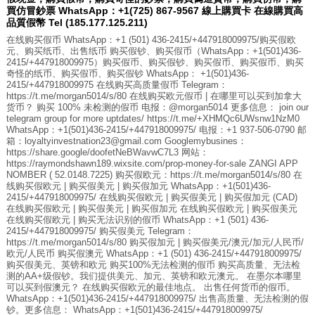
買仿冒鈔票 WhatsApp：+1(725) 867-9567 線上購買卡 在線購買高
品質假幣 Tel (185.177.125.211)
在线购买假币 WhatsApp：+1 (501) 436-2415/+447918009975/购买假欧
元、购买纸币、出售纸币 购买假钞、购买假币（WhatsApp：+1(501)436-
2415/+447918009975）购买假币、购买假钞、购买假币、购买假币、购买
奇怪的纸币、购买假币、购买假钞 WhatsApp： +1(501)436-
2415/+447918009975 在线购买高质量假币 Telegram：
https://t.me/morgan5014/s/80 在线购买欧元假币 | 在哪里可以买到加拿大
货币？ 购买 100% 未检测的假币 电报：@morgan5014 更多信息： join our
telegram group for more uptdates/ https://t.me/+XHMQc6UWsnw1NzM0
WhatsApp：+1(501)436-2415/+447918009975/ 电报：+1 937-506-0790 邮
箱：loyaltyinvestnation23@gmail.com Googlemybusines：
https://share.google/doofetNeBWavwC7L3 网站：
https://raymondshawn189.wixsite.com/prop-money-for-sale ZANGI APP
NOMBER ( 52.0148.7225) 购买假欧元：https://t.me/morgan5014/s/80 在
线购买假欧元 | 购买假美元 | 购买假加元 WhatsApp：+1(501)436-
2415/+447918009975/ 在线购买假欧元 | 购买假美元 | 购买假加元 (CAD)
在线购买假欧元 | 购买假美元 | 购买假加元 在线购买假欧元 | 购买假美元
在线购买假欧元 | 购买无法识别的假币 WhatsApp：+1 (501) 436-
2415/+447918009975/ 购买假美元 Telegram：
https://t.me/morgan5014/s/80 购买假加元 | 购买假美元/澳元/加元/人民币/
欧元/人民币 购买假澳元 WhatsApp：+1 (501) 436-2415/+447918009975/
购买假美元、英镑和欧元 购买100%无法检测的假币 购买高质量、无法检
测的AA+级假钞。我们提供美元、加元、英镑和欧元澳元。 在墨尔本哪里
可以买到假澳元？ 在线购买假欧元的最佳地点。 出售任何货币的假币。
WhatsApp：+1(501)436-2415/+447918009975/ 出售高质量、无法检测的假
钞。更多信息： WhatsApp：+1(501)436-2415/+447918009975/