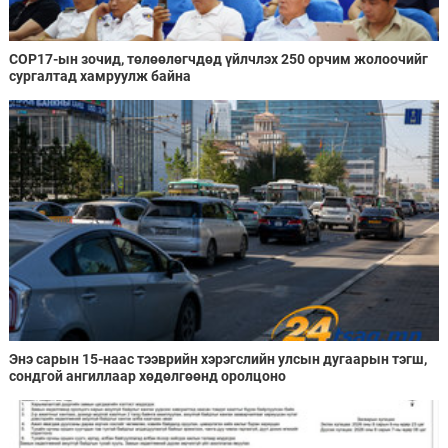
COP17-ын зочид, төлөөлөгчдөд үйлчлэх 250 орчим жолоочийг
сургалтад хамруулж байна
Энэ сарын 15-наас тээврийн хэрэгслийн улсын дугаарын тэгш,
сондгой ангиллаар хөдөлгөөнд оролцоно