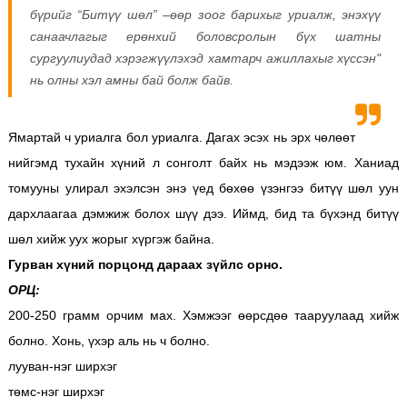
бүрийг “Битүү шөл” –өөр зоог барихыг уриалж, энэхүү
санаачлагыг ерөнхий боловсролын бүх шатны
сургуулиудад хэрэгжүүлэхэд хамтарч ажиллахыг хүссэн"
нь олны хэл амны бай болж байв.
Ямартай ч уриалга бол уриалга. Дагах эсэх нь эрх чөлөөт
нийгэмд тухайн хүний л сонголт байх нь мэдээж юм. Ханиад
томууны улирал эхэлсэн энэ үед бөхөө үзэнгээ битүү шөл уун
дархлаагаа дэмжиж болох шүү дээ. Иймд, бид та бүхэнд битүү
шөл хийж уух жорыг хүргэж байна.
Гурван хүний порцонд дараах зүйлс орно.
ОРЦ:
200-250 грамм орчим мах. Хэмжээг өөрсдөө тааруулаад хийж
болно. Хонь, үхэр аль нь ч болно.
лууван-нэг ширхэг
төмс-нэг ширхэг