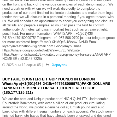
finished banknote bases that have already been engraved and designed
on the front and back of the various currencies of each denomination. We
need a partner with whom we will work discreetly to complete the
production of our semi-finished banknote substrates and make them legal
tender that we will discuss in a personal meeting if you agree to work with
us. We will schedule an appointment to show you everything and discuss
all details and prepare samples so you can pass the test to confirm
authenticity. All notes will pass important test such as ultraviolet light,
pencil test, For more information: WHATSAPP : +1(501)436-
2415/+447918009975/ Telegram : +1 937-506-0790 join our telegram group
for more uptdates/ https://t.me/+XHMQc6UWsnw1NzM0 Email:
loyaltyinvestnation23@gmail.com Googlemybusines:
https://share.google/doofetNeBWavwC7L3 Website :
https://raymondshawn189.wixsite.com/prop-money-for-sale ZANGI APP
NOMBER ( 52,0148,7225)
2025 оны 12 сарын 05
|
Хариулах
BUY FAKE COUNTERFEIT GBP POUNDS IN LONDON
WhatsApp(+1(501)436-2415/+447918009975/)FAKE DOLLARS
BANKNOTES MONEY FOR SALE,COUNTERFEIT GBP
(185.177.125.211)
We are the best and Unique producer of HIGH QUALITY Undetectable
Counterfeit Banknotes, with over a billion of our products circulating
around the world. we produce genuine dollar, British pound and euro
banknotes with different serial numbers on each account. We stock semi-
finished banknote bases that have already been engraved and designed