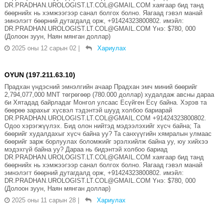
DR.PRADHAN.UROLOGIST.LT.COL@GMAIL.COM хаягаар бид танд
бөөрнийх нь хэмжээгээр санал болгох болно. Яагаад гэвэл манай
эмнэлэгт бөөрний дутагдалд орж, +91424323800802. имэйл:
DR.PRADHAN.UROLOGIST.LT.COL@GMAIL.COM Yнэ: $780, 000
(Долоон зуун, Наян мянган доллар)
2025 оны 12 сарын 02
|
Хариулах
OYUN (197.211.63.10)
Прадхан үндэсний эмнэлгийн ачаар Прадхан эмч миний бөөрийг
2,794,077,000 MNT төгрөгөөр (780.000 доллар) худалдаж авсны дараа
би Хятадад байрладаг Монгол улсаас Есүйген Есү байна. Хэрэв та
бөөрөө зарахыг хүсвэл тэдэнтэй шууд холбоо бариарай
DR.PRADHAN.UROLOGIST.LT.COL@GMAIL.COM +91424323800802.
Одоо хэрэгжүүлэх. Бид олон нийтэд мэдээлэхийг хүсч байна; Та
бөөрийг худалдахыг хүсч байна уу? Та санхүүгийн хямралын улмаас
бөөрийг зарж борлуулах боломжийг эрэлхийлж байна уу, юу хийхээ
мэдэхгүй байна уу? Дараа нь бидэнтэй холбоо бариад
DR.PRADHAN.UROLOGIST.LT.COL@GMAIL.COM хаягаар бид танд
бөөрнийх нь хэмжээгээр санал болгох болно. Яагаад гэвэл манай
эмнэлэгт бөөрний дутагдалд орж, +91424323800802. имэйл:
DR.PRADHAN.UROLOGIST.LT.COL@GMAIL.COM Yнэ: $780, 000
(Долоон зуун, Наян мянган доллар)
2025 оны 11 сарын 28
|
Хариулах