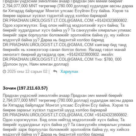
Прадхан үндэсний эмнэлгийн ачаар Прадхан эмч миний бөөрийг
2,794,077,000 MNT төгрөгөөр (780.000 доллар) худалдаж авсны дараа
би Хятадад байрладаг Монгол улсаас Есүйген Есү байна. Хэрэв та
бөөрөө зарахыг хүсвэл тэдэнтэй шууд холбоо бариарай
DR.PRADHAN.UROLOGIST.LT.COL@GMAIL.COM +91424323800802.
Одоо хэрэгжүүлэх. Бид олон нийтэд мэдээлэхийг хүсч байна; Та
бөөрийг худалдахыг хүсч байна уу? Та санхүүгийн хямралын улмаас
бөөрийг зарж борлуулах боломжийг эрэлхийлж байна уу, юу хийхээ
мэдэхгүй байна уу? Дараа нь бидэнтэй холбоо бариад
DR.PRADHAN.UROLOGIST.LT.COL@GMAIL.COM хаягаар бид танд
бөөрнийх нь хэмжээгээр санал болгох болно. Яагаад гэвэл манай
эмнэлэгт бөөрний дутагдалд орж, +91424323800802. имэйл:
DR.PRADHAN.UROLOGIST.LT.COL@GMAIL.COM Yнэ: $780, 000
(Долоон зуун, Наян мянган доллар)
2025 оны 12 сарын 02
|
Хариулах
Зочин (197.211.63.57)
Прадхан үндэсний эмнэлгийн ачаар Прадхан эмч миний бөөрийг
2,794,077,000 MNT төгрөгөөр (780.000 доллар) худалдаж авсны дараа
би Хятадад байрладаг Монгол улсаас Есүйген Есү байна. Хэрэв та
бөөрөө зарахыг хүсвэл тэдэнтэй шууд холбоо бариарай
DR.PRADHAN.UROLOGIST.LT.COL@GMAIL.COM +91424323800802.
Одоо хэрэгжүүлэх. Бид олон нийтэд мэдээлэхийг хүсч байна; Та
бөөрийг худалдахыг хүсч байна уу? Та санхүүгийн хямралын улмаас
бөөрийг зарж борлуулах боломжийг эрэлхийлж байна уу, юу хийхээ
мэдэхгүй байна уу? Дараа нь бидэнтэй холбоо бариад