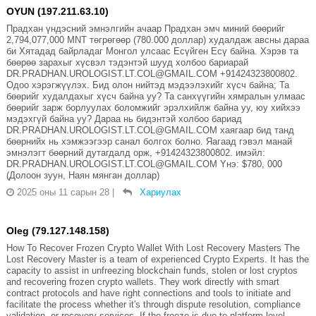
OYUN (197.211.63.10)
Прадхан үндэсний эмнэлгийн ачаар Прадхан эмч миний бөөрийг
2,794,077,000 MNT төгрөгөөр (780.000 доллар) худалдаж авсны дараа
би Хятадад байрладаг Монгол улсаас Есүйген Есү байна. Хэрэв та
бөөрөө зарахыг хүсвэл тэдэнтэй шууд холбоо бариарай
DR.PRADHAN.UROLOGIST.LT.COL@GMAIL.COM +91424323800802.
Одоо хэрэгжүүлэх. Бид олон нийтэд мэдээлэхийг хүсч байна; Та
бөөрийг худалдахыг хүсч байна уу? Та санхүүгийн хямралын улмаас
бөөрийг зарж борлуулах боломжийг эрэлхийлж байна уу, юу хийхээ
мэдэхгүй байна уу? Дараа нь бидэнтэй холбоо бариад
DR.PRADHAN.UROLOGIST.LT.COL@GMAIL.COM хаягаар бид танд
бөөрнийх нь хэмжээгээр санал болгох болно. Яагаад гэвэл манай
эмнэлэгт бөөрний дутагдалд орж, +91424323800802. имэйл:
DR.PRADHAN.UROLOGIST.LT.COL@GMAIL.COM Yнэ: $780, 000
(Долоон зуун, Наян мянган доллар)
2025 оны 11 сарын 28
|
Хариулах
Oleg (79.127.148.158)
How To Recover Frozen Crypto Wallet With Lost Recovery Masters The
Lost Recovery Master is a team of experienced Crypto Experts. It has the
capacity to assist in unfreezing blockchain funds, stolen or lost cryptos
and recovering frozen crypto wallets. They work directly with smart
contract protocols and have right connections and tools to initiate and
facilitate the process whether it's through dispute resolution, compliance
validation, or recovery services. If the freeze is due to platform level