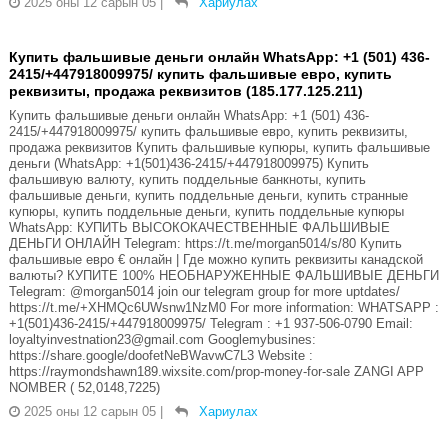
2025 оны 12 сарын 05
|
Хариулах
Купить фальшивые деньги онлайн WhatsApp: +1 (501) 436-
2415/+447918009975/ купить фальшивые евро, купить
реквизиты, продажа реквизитов (185.177.125.211)
Купить фальшивые деньги онлайн WhatsApp: +1 (501) 436-
2415/+447918009975/ купить фальшивые евро, купить реквизиты,
продажа реквизитов Купить фальшивые купюры, купить фальшивые
деньги (WhatsApp: +1(501)436-2415/+447918009975) Купить
фальшивую валюту, купить поддельные банкноты, купить
фальшивые деньги, купить поддельные деньги, купить странные
купюры, купить поддельные деньги, купить поддельные купюры
WhatsApp: КУПИТЬ ВЫСОКОКАЧЕСТВЕННЫЕ ФАЛЬШИВЫЕ
ДЕНЬГИ ОНЛАЙН Telegram: https://t.me/morgan5014/s/80 Купить
фальшивые евро € онлайн | Где можно купить реквизиты канадской
валюты? КУПИТЕ 100% НЕОБНАРУЖЕННЫЕ ФАЛЬШИВЫЕ ДЕНЬГИ
Telegram: @morgan5014 join our telegram group for more uptdates/
https://t.me/+XHMQc6UWsnw1NzM0 For more information: WHATSAPP :
+1(501)436-2415/+447918009975/ Telegram : +1 937-506-0790 Email:
loyaltyinvestnation23@gmail.com Googlemybusines:
https://share.google/doofetNeBWavwC7L3 Website :
https://raymondshawn189.wixsite.com/prop-money-for-sale ZANGI APP
NOMBER ( 52,0148,7225)
2025 оны 12 сарын 05
|
Хариулах