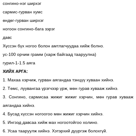
сонгино-нэг ширхэг
сармис-гурван хумс
өндөг-гурван ширхэг
ногоон сонгино-бага зэрэг
давс
Хүссэн бүх ногоо болон амтлагчуудаа хийж болно.
ус-100 орчим грамм (харж байгаад тааруулна)
гурил-1-1.5 аяга
ХИЙХ АРГА:
1. Махаа хэрчиж, гурван аягандаа тэнцүү хуваан хийнэ.
2. Төмс, луувангаа үрэгчээр үрж, мөн гурав хувааж хийнэ.
3. Сонгино, сармисаа жижиг жижиг хэрчин, мөн гурав хувааж
аягандаа хийнэ.
4. Бусад хүссэн ногоогоо мөн жижиг хэрчин хийнэ.
5. Ингээд давсаа хийж мах ногоотойгоо холино.
6. Усаа тааруулж хийнэ. Хэтэрхий дүүргэж болохгүй.