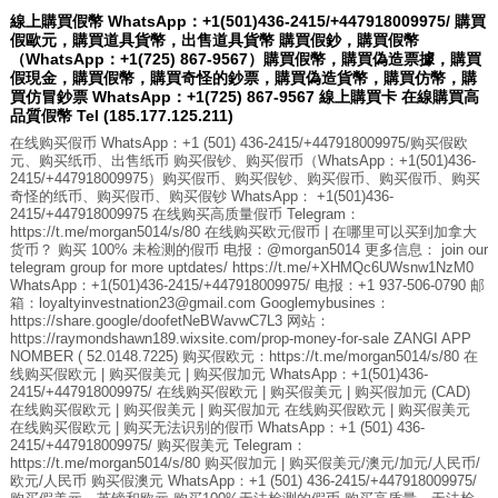
線上購買假幣 WhatsApp：+1(501)436-2415/+447918009975/ 購買
假歐元，購買道具貨幣，出售道具貨幣 購買假鈔，購買假幣
（WhatsApp：+1(725) 867-9567）購買假幣，購買偽造票據，購買
假現金，購買假幣，購買奇怪的鈔票，購買偽造貨幣，購買仿幣，購
買仿冒鈔票 WhatsApp：+1(725) 867-9567 線上購買卡 在線購買高
品質假幣 Tel (185.177.125.211)
在线购买假币 WhatsApp：+1 (501) 436-2415/+447918009975/购买假欧
元、购买纸币、出售纸币 购买假钞、购买假币（WhatsApp：+1(501)436-
2415/+447918009975）购买假币、购买假钞、购买假币、购买假币、购买
奇怪的纸币、购买假币、购买假钞 WhatsApp： +1(501)436-
2415/+447918009975 在线购买高质量假币 Telegram：
https://t.me/morgan5014/s/80 在线购买欧元假币 | 在哪里可以买到加拿大
货币？ 购买 100% 未检测的假币 电报：@morgan5014 更多信息： join our
telegram group for more uptdates/ https://t.me/+XHMQc6UWsnw1NzM0
WhatsApp：+1(501)436-2415/+447918009975/ 电报：+1 937-506-0790 邮
箱：loyaltyinvestnation23@gmail.com Googlemybusines：
https://share.google/doofetNeBWavwC7L3 网站：
https://raymondshawn189.wixsite.com/prop-money-for-sale ZANGI APP
NOMBER ( 52.0148.7225) 购买假欧元：https://t.me/morgan5014/s/80 在
线购买假欧元 | 购买假美元 | 购买假加元 WhatsApp：+1(501)436-
2415/+447918009975/ 在线购买假欧元 | 购买假美元 | 购买假加元 (CAD)
在线购买假欧元 | 购买假美元 | 购买假加元 在线购买假欧元 | 购买假美元
在线购买假欧元 | 购买无法识别的假币 WhatsApp：+1 (501) 436-
2415/+447918009975/ 购买假美元 Telegram：
https://t.me/morgan5014/s/80 购买假加元 | 购买假美元/澳元/加元/人民币/
欧元/人民币 购买假澳元 WhatsApp：+1 (501) 436-2415/+447918009975/