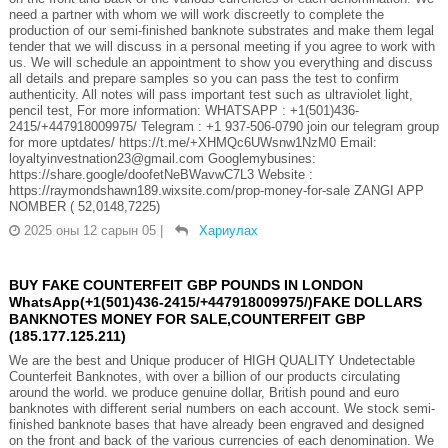
need a partner with whom we will work discreetly to complete the
production of our semi-finished banknote substrates and make them legal
tender that we will discuss in a personal meeting if you agree to work with
us. We will schedule an appointment to show you everything and discuss
all details and prepare samples so you can pass the test to confirm
authenticity. All notes will pass important test such as ultraviolet light,
pencil test, For more information: WHATSAPP : +1(501)436-
2415/+447918009975/ Telegram : +1 937-506-0790 join our telegram group
for more uptdates/ https://t.me/+XHMQc6UWsnw1NzM0 Email:
loyaltyinvestnation23@gmail.com Googlemybusines:
https://share.google/doofetNeBWavwC7L3 Website :
https://raymondshawn189.wixsite.com/prop-money-for-sale ZANGI APP
NOMBER ( 52,0148,7225)
2025 оны 12 сарын 05
|
Хариулах
BUY FAKE COUNTERFEIT GBP POUNDS IN LONDON
WhatsApp(+1(501)436-2415/+447918009975/)FAKE DOLLARS
BANKNOTES MONEY FOR SALE,COUNTERFEIT GBP
(185.177.125.211)
We are the best and Unique producer of HIGH QUALITY Undetectable
Counterfeit Banknotes, with over a billion of our products circulating
around the world. we produce genuine dollar, British pound and euro
banknotes with different serial numbers on each account. We stock semi-
finished banknote bases that have already been engraved and designed
on the front and back of the various currencies of each denomination. We