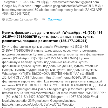
Telegram：+1 937-506-0790 邮箱：loyaltyinvestnation23@gmail.com
Google My Business：https://share.google/doofetNeBWavwC7L3 网站：
https://raymondshawn189.wixsite.com/prop-money-for-sale ZANGI APP
号码 (52,0148,7225)
2025 оны 12 сарын 05
|
Хариулах
Купить фальшивые деньги онлайн WhatsApp: +1 (501) 436-
2415/+447918009975/ купить фальшивые евро, купить
реквизиты, продажа реквизитов (185.177.125.211)
Купить фальшивые деньги онлайн WhatsApp: +1 (501) 436-
2415/+447918009975/ купить фальшивые евро, купить реквизиты,
продажа реквизитов Купить фальшивые купюры, купить фальшивые
деньги (WhatsApp: +1(501)436-2415/+447918009975) Купить
фальшивую валюту, купить поддельные банкноты, купить
фальшивые деньги, купить поддельные деньги, купить странные
купюры, купить поддельные деньги, купить поддельные купюры
WhatsApp: КУПИТЬ ВЫСОКОКАЧЕСТВЕННЫЕ ФАЛЬШИВЫЕ
ДЕНЬГИ ОНЛАЙН Telegram: https://t.me/morgan5014/s/80 Купить
фальшивые евро € онлайн | Где можно купить реквизиты канадской
валюты? КУПИТЕ 100% НЕОБНАРУЖЕННЫЕ ФАЛЬШИВЫЕ ДЕНЬГИ
Telegram: @morgan5014 join our telegram group for more uptdates/
https://t.me/+XHMQc6UWsnw1NzM0 For more information: WHATSAPP :
+1(501)436-2415/+447918009975/ Telegram : +1 937-506-0790 Email:
loyaltyinvestnation23@gmail.com Googlemybusines:
https://share.google/doofetNeBWavwC7L3 Website :