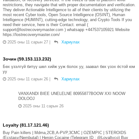
restrictions, they navigate that with proper documentation and verification.
They deliver Actionable Intelligence to all of their clients by utilizing the
most recent Cyber tools, Open Source Intelligence (OSINT), Human
Intelligence (HUMINT), cutting-edge technology, and Crypto Tools If you
need their service, here is their Contact. email (
support@lostrecoverymaster.com ) whatsapp +447537105921 Website
https://lostrecoverymaster.com/
2025 оны 11 сарын 27
|
Хариулах
Зочин (59.153.113.232)
Бөх үзэлгүй битүү шөл хийж ууж болох уу, заавал бөх үзэх ёстой юм
уу
2025 оны 11 сарын 26
|
Хариулах
VANXANDI BIEE UNELELNE 80955877BOOW XXI NOOW
DOLOOJ
2025 оны 11 сарын 26
Loyalty (81.17.121.46)
Buy Pain killers | Mdma,2CB,A-PVP,3CMC | OZEMPIC | STEROIDS
(Ecstasy/Nembutal) | Heroin Cocaine (Telegram ID : @Loyaltyco) Buy