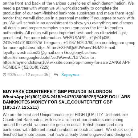
on the front and back of the various currencies of each denomination. We
need a partner with whom we will work discreetly to complete the
production of our semi-finished banknote substrates and make them legal
tender that we will discuss in a personal meeting if you agree to work with
us. We will schedule an appointment to show you everything and discuss
all details and prepare samples so you can pass the test to confirm
authenticity. All notes will pass important test such as ultraviolet light,
pencil test, For more information: WHATSAPP : +1(501)436-
2415/+447918009975/ Telegram : +1 937-506-0790 join our telegram group
for more uptdates/ https://t.me/+XHMQc6UWsnw1NzM0 Email:
loyaltyinvestnation23@gmail.com Googlemybusines:
https://share.google/doofetNeBWavwC7L3 Website :
https://raymondshawn189.wixsite.com/prop-money-for-sale ZANGI APP
NOMBER ( 52,0148,7225)
2025 оны 12 сарын 05
|
Хариулах
BUY FAKE COUNTERFEIT GBP POUNDS IN LONDON
WhatsApp(+1(501)436-2415/+447918009975/)FAKE DOLLARS
BANKNOTES MONEY FOR SALE,COUNTERFEIT GBP
(185.177.125.211)
We are the best and Unique producer of HIGH QUALITY Undetectable
Counterfeit Banknotes, with over a billion of our products circulating
around the world. we produce genuine dollar, British pound and euro
banknotes with different serial numbers on each account. We stock semi-
finished banknote bases that have already been engraved and designed