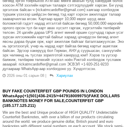
бөгөөд эргэн тойрныхоо АТМ-аас мөнгө авахын тулд хакердаж болох
хоосон АТМ зээлийн картын талаарх сэтгэгдлүүдийг харсан. Би үүнд
эргэлзэж байсан ч {rickatmcardoffer@gmail.com} хаягаар холбогдож
туршиж үзэхээр шийдсэн бөгөөд тэд карт хэрхэн ажилладаг талаар
зааварчилгаа өгсөн. Картаар өдөрт 10,000 еврог шууд авах
боломжтой гэдэгт надад итгэлтэй байсан бөгөөд 50,000,000 еврогийн
орлого орсон тул би карт авах хүсэлт гаргаж, хүргэлтийн төлбөрийг
төлсөн. 24 цагийн дараа UPS агент миний оршин суугчдад гарын үсэг
зурсан илгээмжийн карттай байхыг хараад цочирдсон бөгөөд агент
явсны дараа буцаж орж, карт ажиллаж байгааг баталгаажуулсан. Энэ
нь эргэлзээгүй, учир нь надад карт байгаа бөгөөд картыг ашиглаж
байсан. Эдгээр хакерууд бол Герман, АНУ-д суурьшсан, санхүүгийн
эрх чөлөөнд нь туслах зорилготой хакерууд юм!! Хэрэв та үүгээр
баяжиж, төлбөрөө төлөхийг хүсвэл ноён Риктэй холбогдож тусламж
аваарай: rickatmcardoffer@gmail.com ЭСВЭЛ +1-920-251-9233
дугаараар WhatsApp-аар холбогдоно уу. Хүндэтгэсэн.
2026 оны 01 сарын 08
|
Хариулах
BUY FAKE COUNTERFEIT GBP POUNDS IN LONDON
WhatsApp(+1(501)436-2415/+447918009975/)FAKE DOLLARS
BANKNOTES MONEY FOR SALE,COUNTERFEIT GBP
(185.177.125.211)
We are the best and Unique producer of HIGH QUALITY Undetectable
Counterfeit Banknotes, with over a billion of our products circulating
around the world. we produce genuine dollar, British pound and euro
banknotes with different serial numbers on each account. We stock semi-