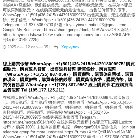
购买假美元、英镑和欧元 购买100%无法检测的假币 购买高质量、无法检
测的AA+级假钞。我们提供美元、加元、英镑和欧元澳元。 在墨尔本哪里
可以买到假澳元？ 在线购买假欧元的最佳地点。 出售任何货币的假币。
WhatsApp：+1(501)436-2415/+447918009975/ 出售高质量、无法检测的假
钞。更多信息： WhatsApp：+1(501)436-2415/+447918009975/
Telegram：+1 937-506-0790 邮箱：loyaltyinvestnation23@gmail.com
Google My Business：https://share.google/doofetNeBWavwC7L3 网站：
https://raymondshawn189.wixsite.com/prop-money-for-sale ZANGI APP
号码 (52,0148,7225)
2025 оны 12 сарын 05
|
Хариулах
線上購買假幣 WhatsApp：+1(501)436-2415/+447918009975/ 購買
假歐元，購買道具貨幣，出售道具貨幣 購買假鈔，購買假幣
（WhatsApp：+1(725) 867-9567）購買假幣，購買偽造票據，購買
假現金，購買假幣，購買奇怪的鈔票，購買偽造貨幣，購買仿幣，購
買仿冒鈔票 WhatsApp：+1(725) 867-9567 線上購買卡 在線購買高
品質假幣 Tel (185.177.125.211)
在线购买假币 WhatsApp：+1 (501) 436-2415/+447918009975/购买假欧
元、购买纸币、出售纸币 购买假钞、购买假币（WhatsApp：+1(501)436-
2415/+447918009975）购买假币、购买假钞、购买假币、购买假币、购买
奇怪的纸币、购买假币、购买假钞 WhatsApp： +1(501)436-
2415/+447918009975 在线购买高质量假币 Telegram：
https://t.me/morgan5014/s/80 在线购买欧元假币 | 在哪里可以买到加拿大
货币？ 购买 100% 未检测的假币 电报：@morgan5014 更多信息： join our
telegram group for more uptdates/ https://t.me/+XHMQc6UWsnw1NzM0
WhatsApp：+1(501)436-2415/+447918009975/ 电报：+1 937-506-0790 邮