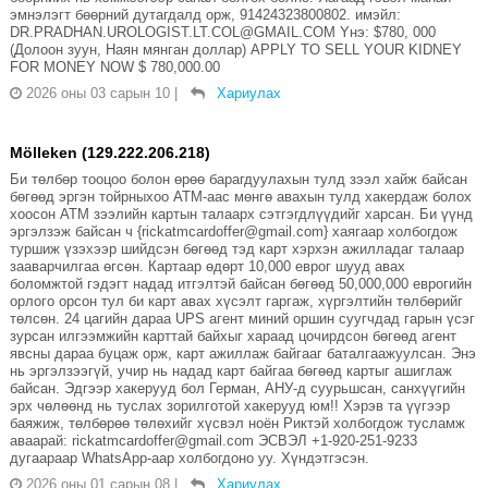
эмнэлэгт бөөрний дутагдалд орж, 91424323800802. имэйл:
DR.PRADHAN.UROLOGIST.LT.COL@GMAIL.COM Yнэ: $780, 000
(Долоон зуун, Наян мянган доллар) APPLY TO SELL YOUR KIDNEY
FOR MONEY NOW $ 780,000.00
2026 оны 03 сарын 10
|
Хариулах
Mölleken (129.222.206.218)
Би төлбөр тооцоо болон өрөө барагдуулахын тулд зээл хайж байсан
бөгөөд эргэн тойрныхоо АТМ-аас мөнгө авахын тулд хакердаж болох
хоосон АТМ зээлийн картын талаарх сэтгэгдлүүдийг харсан. Би үүнд
эргэлзэж байсан ч {rickatmcardoffer@gmail.com} хаягаар холбогдож
туршиж үзэхээр шийдсэн бөгөөд тэд карт хэрхэн ажилладаг талаар
зааварчилгаа өгсөн. Картаар өдөрт 10,000 еврог шууд авах
боломжтой гэдэгт надад итгэлтэй байсан бөгөөд 50,000,000 еврогийн
орлого орсон тул би карт авах хүсэлт гаргаж, хүргэлтийн төлбөрийг
төлсөн. 24 цагийн дараа UPS агент миний оршин суугчдад гарын үсэг
зурсан илгээмжийн карттай байхыг хараад цочирдсон бөгөөд агент
явсны дараа буцаж орж, карт ажиллаж байгааг баталгаажуулсан. Энэ
нь эргэлзээгүй, учир нь надад карт байгаа бөгөөд картыг ашиглаж
байсан. Эдгээр хакерууд бол Герман, АНУ-д суурьшсан, санхүүгийн
эрх чөлөөнд нь туслах зорилготой хакерууд юм!! Хэрэв та үүгээр
баяжиж, төлбөрөө төлөхийг хүсвэл ноён Риктэй холбогдож тусламж
аваарай: rickatmcardoffer@gmail.com ЭСВЭЛ +1-920-251-9233
дугаараар WhatsApp-аар холбогдоно уу. Хүндэтгэсэн.
2026 оны 01 сарын 08
|
Хариулах