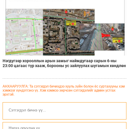
Нэгдүгээр хорооллын арын замыг наймдугаар сарын 6-ны
23:00 цагаас түр хааж, борооны ус зайлуулах шугамын хөндлөн
сэтэлгээ хийнэ
АНХААРУУЛГА: Та сэтгэгдэл бичихдээ хууль зүйн болон ёс суртахууны хэм
хэмжээг хүндэтгэнэ үү. Хэм хэмжээ зөрчсөн сэтгэгдэлийг админ устгах
эрхтэй.