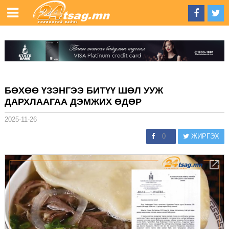
БӨХӨӨ ҮЗЭНГЭЭ БИТҮҮ ШӨЛ УУЖ
ДАРХЛААГАА ДЭМЖИХ ӨДӨР
2025-11-26
0
ЖИРГЭХ