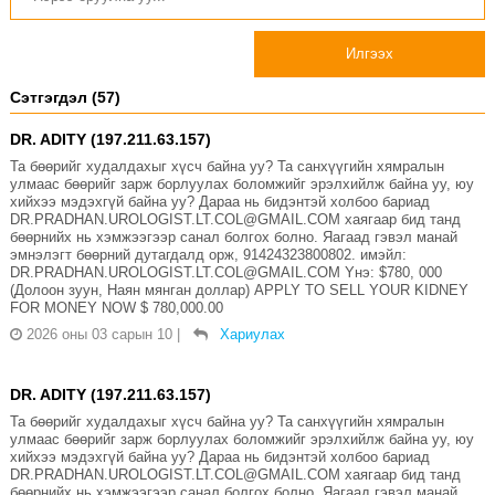
Илгээх
Сэтгэгдэл (57)
DR. ADITY (197.211.63.157)
Та бөөрийг худалдахыг хүсч байна уу? Та санхүүгийн хямралын
улмаас бөөрийг зарж борлуулах боломжийг эрэлхийлж байна уу, юу
хийхээ мэдэхгүй байна уу? Дараа нь бидэнтэй холбоо бариад
DR.PRADHAN.UROLOGIST.LT.COL@GMAIL.COM хаягаар бид танд
бөөрнийх нь хэмжээгээр санал болгох болно. Яагаад гэвэл манай
эмнэлэгт бөөрний дутагдалд орж, 91424323800802. имэйл:
DR.PRADHAN.UROLOGIST.LT.COL@GMAIL.COM Yнэ: $780, 000
(Долоон зуун, Наян мянган доллар) APPLY TO SELL YOUR KIDNEY
FOR MONEY NOW $ 780,000.00
2026 оны 03 сарын 10
|
Хариулах
DR. ADITY (197.211.63.157)
Та бөөрийг худалдахыг хүсч байна уу? Та санхүүгийн хямралын
улмаас бөөрийг зарж борлуулах боломжийг эрэлхийлж байна уу, юу
хийхээ мэдэхгүй байна уу? Дараа нь бидэнтэй холбоо бариад
DR.PRADHAN.UROLOGIST.LT.COL@GMAIL.COM хаягаар бид танд
бөөрнийх нь хэмжээгээр санал болгох болно. Яагаад гэвэл манай