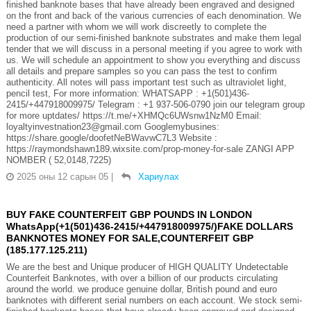
finished banknote bases that have already been engraved and designed
on the front and back of the various currencies of each denomination. We
need a partner with whom we will work discreetly to complete the
production of our semi-finished banknote substrates and make them legal
tender that we will discuss in a personal meeting if you agree to work with
us. We will schedule an appointment to show you everything and discuss
all details and prepare samples so you can pass the test to confirm
authenticity. All notes will pass important test such as ultraviolet light,
pencil test, For more information: WHATSAPP : +1(501)436-
2415/+447918009975/ Telegram : +1 937-506-0790 join our telegram group
for more uptdates/ https://t.me/+XHMQc6UWsnw1NzM0 Email:
loyaltyinvestnation23@gmail.com Googlemybusines:
https://share.google/doofetNeBWavwC7L3 Website :
https://raymondshawn189.wixsite.com/prop-money-for-sale ZANGI APP
NOMBER ( 52,0148,7225)
2025 оны 12 сарын 05
|
Хариулах
BUY FAKE COUNTERFEIT GBP POUNDS IN LONDON
WhatsApp(+1(501)436-2415/+447918009975/)FAKE DOLLARS
BANKNOTES MONEY FOR SALE,COUNTERFEIT GBP
(185.177.125.211)
We are the best and Unique producer of HIGH QUALITY Undetectable
Counterfeit Banknotes, with over a billion of our products circulating
around the world. we produce genuine dollar, British pound and euro
banknotes with different serial numbers on each account. We stock semi-