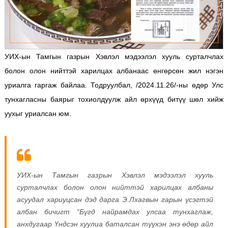
УИХ-ын Тамгын газрын Хэвлэл мэдээлэл хууль сурталчлах
болон олон нийттэй харилцах албанаас өнгөрсөн жил нэгэн
уриалга гаргаж байлаа. Тодруулбал, /2024.11.26/-ны өдөр Улс
тунхагласны баярыг тохиолдуулж айл өрхүүд битүү шөл хийж
уухыг уриалсан юм.
УИХ-ын Тамгын газрын Хэвлэл мэдээлэл хууль
сурталчлах болон олон нийттэй харилцах албаны
асуудал хариуцсан дэд дарга Э.Лхагвын гарын үсэгтэй
албан бичигт “Бүгд найрамдах улсаа тунхаглаж,
анхдугаар Үндсэн хуулиа баталсан түүхэн энэ өдөр айл