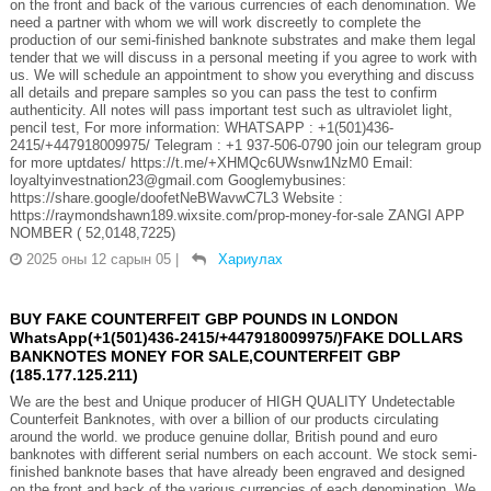
on the front and back of the various currencies of each denomination. We
need a partner with whom we will work discreetly to complete the
production of our semi-finished banknote substrates and make them legal
tender that we will discuss in a personal meeting if you agree to work with
us. We will schedule an appointment to show you everything and discuss
all details and prepare samples so you can pass the test to confirm
authenticity. All notes will pass important test such as ultraviolet light,
pencil test, For more information: WHATSAPP : +1(501)436-
2415/+447918009975/ Telegram : +1 937-506-0790 join our telegram group
for more uptdates/ https://t.me/+XHMQc6UWsnw1NzM0 Email:
loyaltyinvestnation23@gmail.com Googlemybusines:
https://share.google/doofetNeBWavwC7L3 Website :
https://raymondshawn189.wixsite.com/prop-money-for-sale ZANGI APP
NOMBER ( 52,0148,7225)
2025 оны 12 сарын 05
|
Хариулах
BUY FAKE COUNTERFEIT GBP POUNDS IN LONDON
WhatsApp(+1(501)436-2415/+447918009975/)FAKE DOLLARS
BANKNOTES MONEY FOR SALE,COUNTERFEIT GBP
(185.177.125.211)
We are the best and Unique producer of HIGH QUALITY Undetectable
Counterfeit Banknotes, with over a billion of our products circulating
around the world. we produce genuine dollar, British pound and euro
banknotes with different serial numbers on each account. We stock semi-
finished banknote bases that have already been engraved and designed
on the front and back of the various currencies of each denomination. We