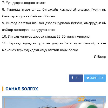
7. Үүн дээрээ өндгөө нэмнэ.
8. Гурилаа зуурч аягаа бүтээхүйц хэмжээтэй элдэнэ. Гурил нь
бага зэрэг зузаан байсан ч болно.
9. Ингээд аягатай шанзан дээрээ гурилаа бүтээж, амсруудыг нь
сайтар аягандаа наалдуулж өгнө.
10. Ингээд жигнүүр дээрээ тавиад 25-30 минут жигнэнэ.
11. Гаргаад идэхдээ гурилан дээрээ бага зэрэг цөцгий, эсвэл
майонез түрхээд идвэл илүү амттай байх болно.
Л.Баяр
0
ЖИРГЭХ
САНАЛ БОЛГОХ