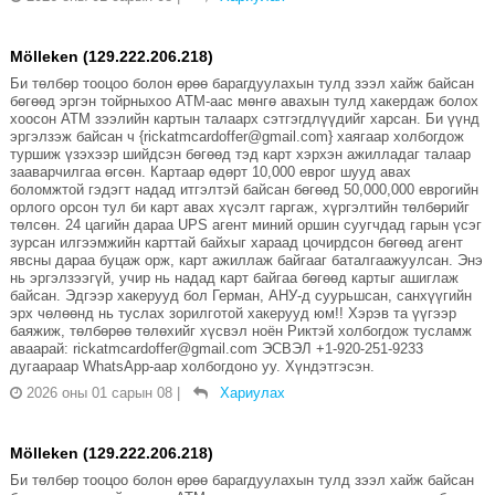
Mölleken (129.222.206.218)
Би төлбөр тооцоо болон өрөө барагдуулахын тулд зээл хайж байсан
бөгөөд эргэн тойрныхоо АТМ-аас мөнгө авахын тулд хакердаж болох
хоосон АТМ зээлийн картын талаарх сэтгэгдлүүдийг харсан. Би үүнд
эргэлзэж байсан ч {rickatmcardoffer@gmail.com} хаягаар холбогдож
туршиж үзэхээр шийдсэн бөгөөд тэд карт хэрхэн ажилладаг талаар
зааварчилгаа өгсөн. Картаар өдөрт 10,000 еврог шууд авах
боломжтой гэдэгт надад итгэлтэй байсан бөгөөд 50,000,000 еврогийн
орлого орсон тул би карт авах хүсэлт гаргаж, хүргэлтийн төлбөрийг
төлсөн. 24 цагийн дараа UPS агент миний оршин суугчдад гарын үсэг
зурсан илгээмжийн карттай байхыг хараад цочирдсон бөгөөд агент
явсны дараа буцаж орж, карт ажиллаж байгааг баталгаажуулсан. Энэ
нь эргэлзээгүй, учир нь надад карт байгаа бөгөөд картыг ашиглаж
байсан. Эдгээр хакерууд бол Герман, АНУ-д суурьшсан, санхүүгийн
эрх чөлөөнд нь туслах зорилготой хакерууд юм!! Хэрэв та үүгээр
баяжиж, төлбөрөө төлөхийг хүсвэл ноён Риктэй холбогдож тусламж
аваарай: rickatmcardoffer@gmail.com ЭСВЭЛ +1-920-251-9233
дугаараар WhatsApp-аар холбогдоно уу. Хүндэтгэсэн.
2026 оны 01 сарын 08
|
Хариулах
Mölleken (129.222.206.218)
Би төлбөр тооцоо болон өрөө барагдуулахын тулд зээл хайж байсан