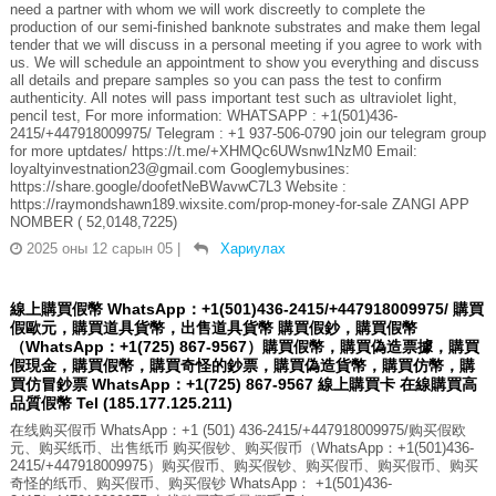
need a partner with whom we will work discreetly to complete the
production of our semi-finished banknote substrates and make them legal
tender that we will discuss in a personal meeting if you agree to work with
us. We will schedule an appointment to show you everything and discuss
all details and prepare samples so you can pass the test to confirm
authenticity. All notes will pass important test such as ultraviolet light,
pencil test, For more information: WHATSAPP : +1(501)436-
2415/+447918009975/ Telegram : +1 937-506-0790 join our telegram group
for more uptdates/ https://t.me/+XHMQc6UWsnw1NzM0 Email:
loyaltyinvestnation23@gmail.com Googlemybusines:
https://share.google/doofetNeBWavwC7L3 Website :
https://raymondshawn189.wixsite.com/prop-money-for-sale ZANGI APP
NOMBER ( 52,0148,7225)
2025 оны 12 сарын 05
|
Хариулах
線上購買假幣 WhatsApp：+1(501)436-2415/+447918009975/ 購買
假歐元，購買道具貨幣，出售道具貨幣 購買假鈔，購買假幣
（WhatsApp：+1(725) 867-9567）購買假幣，購買偽造票據，購買
假現金，購買假幣，購買奇怪的鈔票，購買偽造貨幣，購買仿幣，購
買仿冒鈔票 WhatsApp：+1(725) 867-9567 線上購買卡 在線購買高
品質假幣 Tel (185.177.125.211)
在线购买假币 WhatsApp：+1 (501) 436-2415/+447918009975/购买假欧
元、购买纸币、出售纸币 购买假钞、购买假币（WhatsApp：+1(501)436-
2415/+447918009975）购买假币、购买假钞、购买假币、购买假币、购买
奇怪的纸币、购买假币、购买假钞 WhatsApp： +1(501)436-