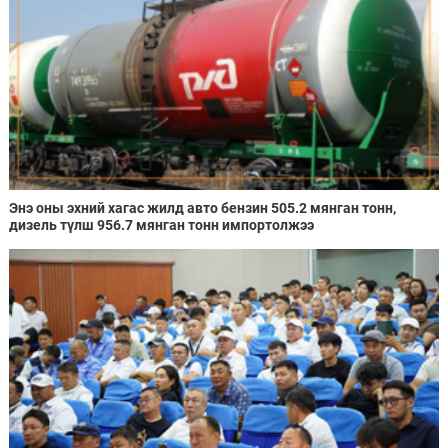
Энэ оны эхний хагас жилд авто бензин 505.2 мянган тонн,
дизель түлш 956.7 мянган тонн импортолжээ