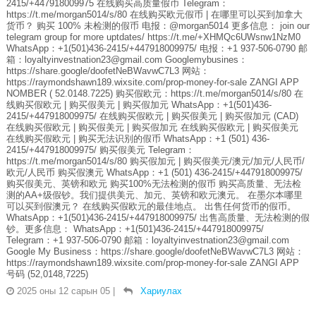
2415/+447918009975 在线购买高质量假币 Telegram：
https://t.me/morgan5014/s/80 在线购买欧元假币 | 在哪里可以买到加拿大
货币？ 购买 100% 未检测的假币 电报：@morgan5014 更多信息： join our
telegram group for more uptdates/ https://t.me/+XHMQc6UWsnw1NzM0
WhatsApp：+1(501)436-2415/+447918009975/ 电报：+1 937-506-0790 邮
箱：loyaltyinvestnation23@gmail.com Googlemybusines：
https://share.google/doofetNeBWavwC7L3 网站：
https://raymondshawn189.wixsite.com/prop-money-for-sale ZANGI APP
NOMBER ( 52.0148.7225) 购买假欧元：https://t.me/morgan5014/s/80 在
线购买假欧元 | 购买假美元 | 购买假加元 WhatsApp：+1(501)436-
2415/+447918009975/ 在线购买假欧元 | 购买假美元 | 购买假加元 (CAD)
在线购买假欧元 | 购买假美元 | 购买假加元 在线购买假欧元 | 购买假美元
在线购买假欧元 | 购买无法识别的假币 WhatsApp：+1 (501) 436-
2415/+447918009975/ 购买假美元 Telegram：
https://t.me/morgan5014/s/80 购买假加元 | 购买假美元/澳元/加元/人民币/
欧元/人民币 购买假澳元 WhatsApp：+1 (501) 436-2415/+447918009975/
购买假美元、英镑和欧元 购买100%无法检测的假币 购买高质量、无法检
测的AA+级假钞。我们提供美元、加元、英镑和欧元澳元。 在墨尔本哪里
可以买到假澳元？ 在线购买假欧元的最佳地点。 出售任何货币的假币。
WhatsApp：+1(501)436-2415/+447918009975/ 出售高质量、无法检测的假
钞。更多信息： WhatsApp：+1(501)436-2415/+447918009975/
Telegram：+1 937-506-0790 邮箱：loyaltyinvestnation23@gmail.com
Google My Business：https://share.google/doofetNeBWavwC7L3 网站：
https://raymondshawn189.wixsite.com/prop-money-for-sale ZANGI APP
号码 (52,0148,7225)
2025 оны 12 сарын 05
|
Хариулах