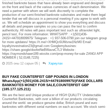
finished banknote bases that have already been engraved and designed
on the front and back of the various currencies of each denomination. We
need a partner with whom we will work discreetly to complete the
production of our semi-finished banknote substrates and make them legal
tender that we will discuss in a personal meeting if you agree to work with
us. We will schedule an appointment to show you everything and discuss
all details and prepare samples so you can pass the test to confirm
authenticity. All notes will pass important test such as ultraviolet light,
pencil test, For more information: WHATSAPP : +1(501)436-
2415/+447918009975/ Telegram : +1 937-506-0790 join our telegram group
for more uptdates/ https://t.me/+XHMQc6UWsnw1NzM0 Email:
loyaltyinvestnation23@gmail.com Googlemybusines:
https://share.google/doofetNeBWavwC7L3 Website :
https://raymondshawn189.wixsite.com/prop-money-for-sale ZANGI APP
NOMBER ( 52,0148,7225)
2025 оны 12 сарын 05
|
Хариулах
BUY FAKE COUNTERFEIT GBP POUNDS IN LONDON
WhatsApp(+1(501)436-2415/+447918009975/)FAKE DOLLARS
BANKNOTES MONEY FOR SALE,COUNTERFEIT GBP
(185.177.125.211)
We are the best and Unique producer of HIGH QUALITY Undetectable
Counterfeit Banknotes, with over a billion of our products circulating
around the world. we produce genuine dollar, British pound and euro
banknotes with different serial numbers on each account. We stock semi-