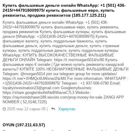
Купить фальшивые деньги онлайн WhatsApp: +1 (501) 436-
2415/+447918009975/ купить фальшивые евро, купить
реквизиты, продажа реквизитов (185.177.125.211)
Купить фальшивые деньги онлайн WhatsApp: +1 (501) 436-
2415/+447918009975/ купить фальшивые евро, купить реквизиты,
продажа реквизитов Купить фальшивые купюры, купить фальшивые
деньги (WhatsApp: +1(501)436-2415/+447918009975) Купить
фальшивую валюту, купить поддельные банкноты, купить
фальшивые деньги, купить поддельные деньги, купить странные
купюры, купить поддельные деньги, купить поддельные купюры
WhatsApp: КУПИТЬ ВЫСОКОКАЧЕСТВЕННЫЕ ФАЛЬШИВЫЕ
ДЕНЬГИ ОНЛАЙН Telegram: https://t.me/morgan5014/s/80 Купить
фальшивые евро € онлайн | Где можно купить реквизиты канадской
валюты? КУПИТЕ 100% НЕОБНАРУЖЕННЫЕ ФАЛЬШИВЫЕ ДЕНЬГИ
Telegram: @morgan5014 join our telegram group for more uptdates/
https://t.me/+XHMQc6UWsnw1NzM0 For more information: WHATSAPP :
+1(501)436-2415/+447918009975/ Telegram : +1 937-506-0790 Email:
loyaltyinvestnation23@gmail.com Googlemybusines:
https://share.google/doofetNeBWavwC7L3 Website :
https://raymondshawn189.wixsite.com/prop-money-for-sale ZANGI APP
NOMBER ( 52,0148,7225)
2025 оны 12 сарын 05
|
Хариулах
OYUN (197.211.63.57)