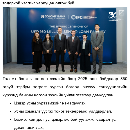
тодорхой хэсгийг хариуцан олгож буй.
Голомт банкны ногоон зээлийн багц 2025 оны байдлаар 350
гаруй тэрбум төгрөгт хүрсэн бөгөөд энэхүү санхүүжилтийн
хүрээнд банкны ногоон зээлийн үйлчилгээгээр дамжуулан:
Цэвэр усны хүртээмжийг нэмэгдүүлэх,
Усны хэмнэлт үүсгэх тоног төхөөрөмж, үйлдвэрлэл,
Бохир, хаягдал ус цэвэрлэх байгууламж, саарал ус
дахин ашиглах,