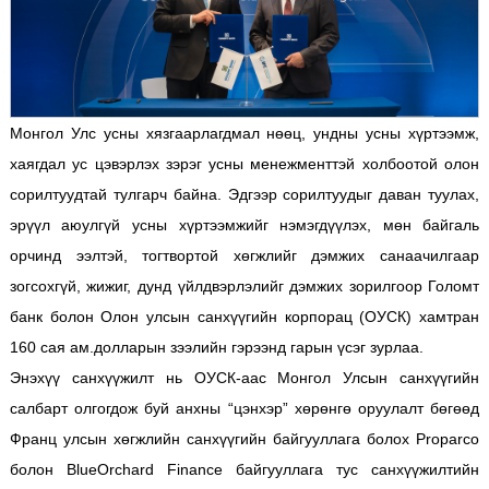
Монгол Улс усны хязгаарлагдмал нөөц, ундны усны хүртээмж,
хаягдал ус цэвэрлэх зэрэг усны менежменттэй холбоотой олон
сорилтуудтай тулгарч байна. Эдгээр сорилтуудыг даван туулах,
эрүүл аюулгүй усны хүртээмжийг нэмэгдүүлэх, мөн байгаль
орчинд ээлтэй, тогтвортой хөгжлийг дэмжих санаачилгаар
зогсохгүй, жижиг, дунд үйлдвэрлэлийг дэмжих зорилгоор Голомт
банк болон Олон улсын санхүүгийн корпорац (ОУСК) хамтран
160 сая ам.долларын зээлийн гэрээнд гарын үсэг зурлаа.
Энэхүү санхүүжилт нь ОУСК-аас Монгол Улсын санхүүгийн
салбарт олгогдож буй анхны “цэнхэр” хөрөнгө оруулалт бөгөөд
Франц улсын хөгжлийн санхүүгийн байгууллага болох Proparco
болон BlueOrchard Finance байгууллага тус санхүүжилтийн