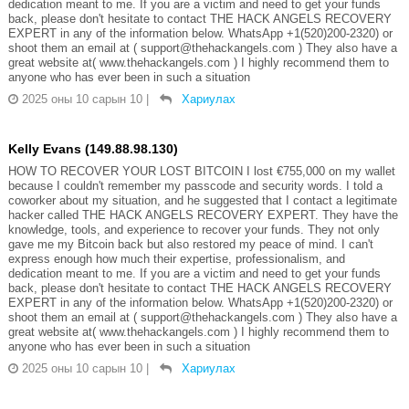
dedication meant to me. If you are a victim and need to get your funds
back, please don't hesitate to contact THE HACK ANGELS RECOVERY
EXPERT in any of the information below. WhatsApp +1(520)200-2320) or
shoot them an email at ( support@thehackangels.com ) They also have a
great website at( www.thehackangels.com ) I highly recommend them to
anyone who has ever been in such a situation
2025 оны 10 сарын 10
|
Хариулах
Kelly Evans (149.88.98.130)
HOW TO RECOVER YOUR LOST BITCOIN I lost €755,000 on my wallet
because I couldn't remember my passcode and security words. I told a
coworker about my situation, and he suggested that I contact a legitimate
hacker called THE HACK ANGELS RECOVERY EXPERT. They have the
knowledge, tools, and experience to recover your funds. They not only
gave me my Bitcoin back but also restored my peace of mind. I can't
express enough how much their expertise, professionalism, and
dedication meant to me. If you are a victim and need to get your funds
back, please don't hesitate to contact THE HACK ANGELS RECOVERY
EXPERT in any of the information below. WhatsApp +1(520)200-2320) or
shoot them an email at ( support@thehackangels.com ) They also have a
great website at( www.thehackangels.com ) I highly recommend them to
anyone who has ever been in such a situation
2025 оны 10 сарын 10
|
Хариулах