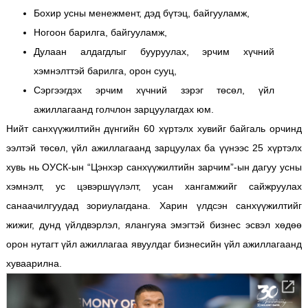
Бохир усны менежмент, дэд бүтэц, байгууламж,
Ногоон барилга, байгууламж,
Дулаан алдагдлыг бууруулах, эрчим хүчний
хэмнэлттэй барилга, орон сууц,
Сэргээгдэх эрчим хүчний зэрэг төсөл, үйл
ажиллагаанд голчлон зарцуулагдах юм.
Нийт санхүүжилтийн дүнгийн 60 хүртэлх хувийг байгаль орчинд
ээлтэй төсөл, үйл ажиллагаанд зарцуулах ба үүнээс 25 хүртэлх
хувь нь ОУСК-ын “Цэнхэр санхүүжилтийн зарчим”-ын дагуу усны
хэмнэлт, ус цэвэршүүлэлт, усан хангамжийг сайжруулах
санаачилгуудад зориулагдана. Харин үлдсэн санхүүжилтийг
жижиг, дунд үйлдвэрлэл, ялангуяа эмэгтэй бизнес эсвэл хөдөө
орон нутагт үйл ажиллагаа явуулдаг бизнесийн үйл ажиллагаанд
хуваарилна.