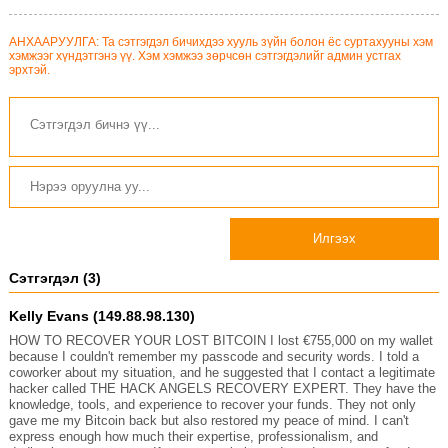
АНХААРУУЛГА: Та сэтгэгдэл бичихдээ хууль зүйн болон ёс суртахууны хэм
хэмжээг хүндэтгэнэ үү. Хэм хэмжээ зөрчсөн сэтгэгдэлийг админ устгах
эрхтэй.
Илгээх
Сэтгэгдэл (3)
Kelly Evans (149.88.98.130)
HOW TO RECOVER YOUR LOST BITCOIN I lost €755,000 on my wallet
because I couldn't remember my passcode and security words. I told a
coworker about my situation, and he suggested that I contact a legitimate
hacker called THE HACK ANGELS RECOVERY EXPERT. They have the
knowledge, tools, and experience to recover your funds. They not only
gave me my Bitcoin back but also restored my peace of mind. I can't
express enough how much their expertise, professionalism, and