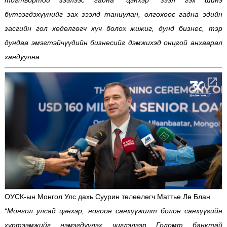
бүтээгдэхүүнийг зах зээлд таниулан, олгохоос гадна эдийн
засгийн гол хөдөлгөгч хүч болох жижиг, дунд бизнес, тэр
дундаа эмэгтэйчүүдийн бизнесийг дэмжихэд онцгой анхаарал
хандуулна
ОУСК-ын Монгол Улс дахь Суурин төлөөлөгч Маттье Лө Блан
“Монгол улсад цэнхэр, ногоон санхүүжилт болон санхүүгийн
хүртээмжийг нэмэгдүүлэх чиглэлээр Голомт банктай