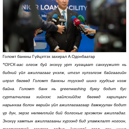
Голомт банкны Гүйцэтгэх захирал А.Одонбаатар
“
ОУСК-аас олгож буй энэхүү урт хугацаат санхүүжилт нь
бидний үйл ажиллагааг үнэлж, итгэл хүлээлгэж байгаагийн
илрэл бөгөөд Голомт банкны түүхэнд шинэ хуудсыг нээж
байна. Голомт банк нь greenwashing буюу бодит бус
сурталчилгаа хийхээс зайлсхийдэг бөгөөд харилцагч
нарынхаа болон өөрийн үйл ажиллагаагаар дамжуулан бодит
үр дүн, эерэг нөлөөллийг бий болгохыг эрхэмлэн ажилладаг.
Энэхүү хамтын ажиллагааны хүрээнд бид уламжлалт ногоон,
тогтвортой зээлээс гадна “цэнхэр” зээл гэх шинэ