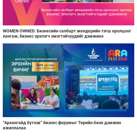
WOMEN OWNED: Бизнесийн салбарт жендерийн тэгш оролцоог
хангаж, бизнес эрхлэгч эмэгтэйчүүдийг дэмжинэ
“Архангайд бүтээв” бизнес форумыг Төрийн банк дэмжин
ажиллалаа