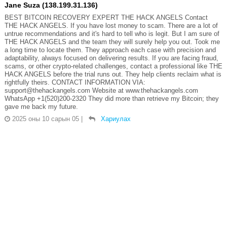
Jane Suza (138.199.31.136)
BEST BITCOIN RECOVERY EXPERT THE HACK ANGELS Contact
THE HACK ANGELS. If you have lost money to scam. There are a lot of
untrue recommendations and it's hard to tell who is legit. But I am sure of
THE HACK ANGELS and the team they will surely help you out. Took me
a long time to locate them. They approach each case with precision and
adaptability, always focused on delivering results. If you are facing fraud,
scams, or other crypto-related challenges, contact a professional like THE
HACK ANGELS before the trial runs out. They help clients reclaim what is
rightfully theirs. CONTACT INFORMATION VIA:
support@thehackangels.com Website at www.thehackangels.com
WhatsApp +1(520)200-2320 They did more than retrieve my Bitcoin; they
gave me back my future.
2025 оны 10 сарын 05
|
Хариулах