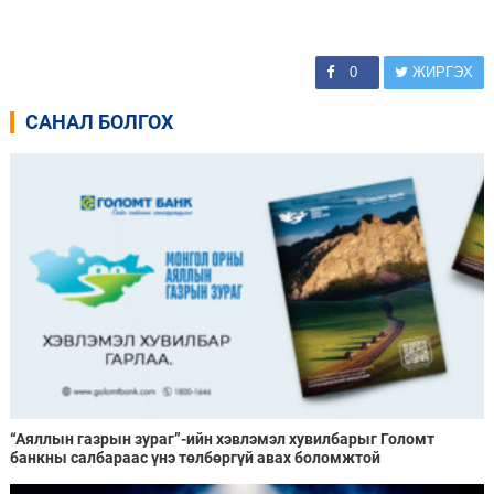
0
ЖИРГЭХ
САНАЛ БОЛГОХ
“Аяллын газрын зураг”-ийн хэвлэмэл хувилбарыг Голомт
банкны салбараас үнэ төлбөргүй авах боломжтой