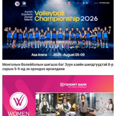
Монголын Волейболын шигшээ баг Зүүн азийн шилдгүүдтэй 8-р
сарын 5-9-нд эх орондоо өрсөлдөнө