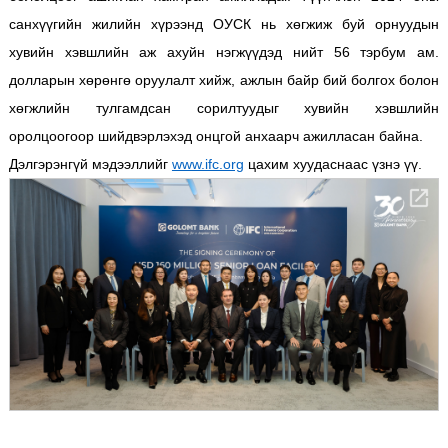
санхүүгийн жилийн хүрээнд ОУСК нь хөгжиж буй орнуудын
хувийн хэвшлийн аж ахуйн нэгжүүдэд нийт 56 тэрбум ам.
долларын хөрөнгө оруулалт хийж, ажлын байр бий болгох болон
хөгжлийн тулгамдсан сорилтуудыг хувийн хэвшлийн
оролцоогоор шийдвэрлэхэд онцгой анхаарч ажилласан байна.
Дэлгэрэнгүй мэдээллийг
www.ifc.org
цахим хуудаснаас үзнэ үү.