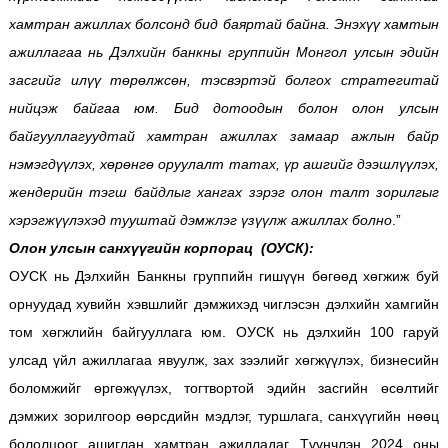
хамтран ажиллах болсонд бид баяртай байна. Энэхүү хамтын
ажиллагаа нь Дэлхийн банкны группийн Монгол улсын эдийн
засгийг илүү төрөлжсөн, тэсвэртэй болгох стратегитай
нийцэж байгаа юм. Бид дотоодын болон олон улсын
байгууллагуудтай хамтран ажиллах замаар ажлын байр
нэмэгдүүлэх, хөрөнгө оруулалт татах, үр ашгийг дээшлүүлэх,
жендерийн тэгш байдлыг хангах зэрэг олон талт зорилгыг
хэрэгжүүлэхэд тууштай дэмжлэг үзүүлж ажиллах болно
.”
Олон улсын санхүүгийн корпорац (ОУСК):
ОУСК нь Дэлхийн Банкны группийн гишүүн бөгөөд хөгжиж буй
орнуудад хувийн хэвшлийг дэмжихэд чиглэсэн дэлхийн хамгийн
том хөгжлийн байгууллага юм. ОУСК нь дэлхийн 100 гаруй
улсад үйл ажиллагаа явуулж, зах зээлийг хөгжүүлэх, бизнесийн
боломжийг өргөжүүлэх, тогтвортой эдийн засгийн өсөлтийг
дэмжих зорилгоор өөрсдийн мэдлэг, туршлага, санхүүгийн нөөц
бололцоог ашиглан хамтран ажилладаг. Түүнчлэн 2024 оны