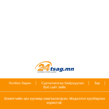
Холбоо барих
Сурталчилгаа байршуулах
Зар
Вэб сайт
хийх
Зохиогчийн эрх хуулиар хамгаалагдсан. Мэдээлэл хуулбарлах
хориотой.