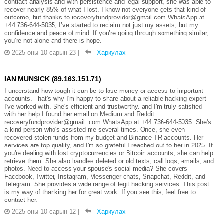
contract analysis and with persistence and legal support, she was able to
recover nearly 85% of what I lost. I know not everyone gets that kind of
outcome, but thanks to recoveryfundprovider@gmail.com WhatsApp at
+44 736-644-5035, I’ve started to reclaim not just my assets, but my
confidence and peace of mind. If you’re going through something similar,
you’re not alone and there is hope.
2025 оны 10 сарын 23
|
Хариулах
IAN MUNSICK (89.163.151.71)
I understand how tough it can be to lose money or access to important
accounts. That's why I'm happy to share about a reliable hacking expert
I've worked with. She's efficient and trustworthy, and I'm truly satisfied
with her help.I found her email on Medium and Reddit:
recoveryfundprovider@gmail. com WhatsApp at +44 736-644-5035. She's
a kind person who's assisted me several times. Once, she even
recovered stolen funds from my budget and Binance TR accounts. Her
services are top quality, and I'm so grateful I reached out to her in 2025. If
you're dealing with lost cryptocurrencies or Bitcoin accounts, she can help
retrieve them. She also handles deleted or old texts, call logs, emails, and
photos. Need to access your spouse's social media? She covers
Facebook, Twitter, Instagram, Messenger chats, Snapchat, Reddit, and
Telegram. She provides a wide range of legit hacking services. This post
is my way of thanking her for great work. If you see this, feel free to
contact her.
2025 оны 10 сарын 12
|
Хариулах