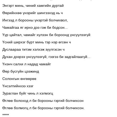
Энгэрт минь, чиний хамгийн дуртай
Өөрийнхөө үнэрийг шингээхэд нь ч
Ингээд л борооны үнэртэй болчихвол,
Чамайгаа яг ирнэ дээ гэж би бодсон...
Үүр цайтал, чамайг хүлээн би бороонд үнсүүлээгүй
Үсний ширхэг бүрт минь тэр нэр өгсөн ч
Дуслаараа титэм хэлхэж зүүлгэсэн ч
Духан дээрээ үнсүүлээгүй, гэзгээ би задгайлаагүй...
Үнэнч салхи л надад чамайг
Өөр бүсгүйн цээжинд
Солонгын өнгөөрөө
Үнсэлтийнхээ хээг
Зураглан буйг чинь л хэлмэгц
Өглөө болоход л би борооны гэргий болчихсон
Өглөө болмогц л би борооны гэргий болчихсон.
*****