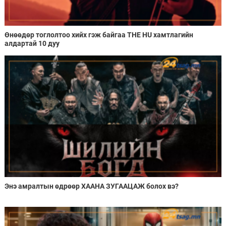
Өнөөдөр тоглолтоо хийх гэж байгаа THE HU хамтлагийн
алдартай 10 дуу
Энэ амралтын өдрөөр ХААНА ЗУГААЦАЖ болох вэ?