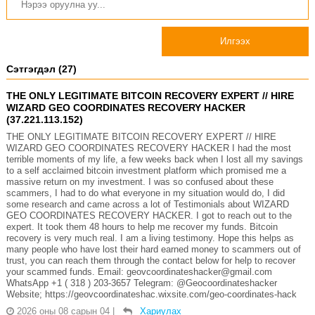
Илгээх
Сэтгэгдэл (27)
THE ONLY LEGITIMATE BITCOIN RECOVERY EXPERT // HIRE
WIZARD GEO COORDINATES RECOVERY HACKER
(37.221.113.152)
THE ONLY LEGITIMATE BITCOIN RECOVERY EXPERT // HIRE
WIZARD GEO COORDINATES RECOVERY HACKER I had the most
terrible moments of my life, a few weeks back when I lost all my savings
to a self acclaimed bitcoin investment platform which promised me a
massive return on my investment. I was so confused about these
scammers, I had to do what everyone in my situation would do, I did
some research and came across a lot of Testimonials about WIZARD
GEO COORDINATES RECOVERY HACKER. I got to reach out to the
expert. It took them 48 hours to help me recover my funds. Bitcoin
recovery is very much real. I am a living testimony. Hope this helps as
many people who have lost their hard earned money to scammers out of
trust, you can reach them through the contact below for help to recover
your scammed funds. Email: geovcoordinateshacker@gmail.com
WhatsApp +1 ( 318 ) 203-3657 Telegram: @Geocoordinateshacker
Website; https://geovcoordinateshac.wixsite.com/geo-coordinates-hack
2026 оны 08 сарын 04
|
Хариулах