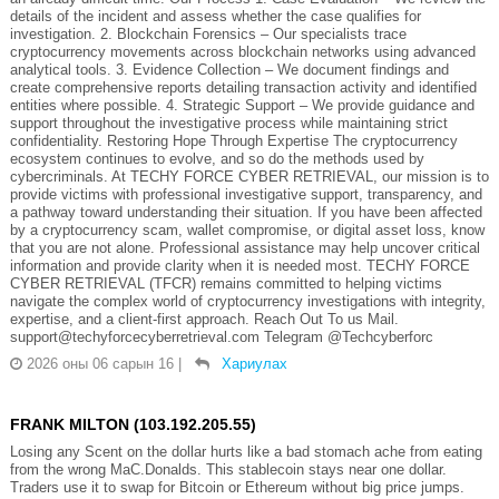
details of the incident and assess whether the case qualifies for
investigation. 2. Blockchain Forensics – Our specialists trace
cryptocurrency movements across blockchain networks using advanced
analytical tools. 3. Evidence Collection – We document findings and
create comprehensive reports detailing transaction activity and identified
entities where possible. 4. Strategic Support – We provide guidance and
support throughout the investigative process while maintaining strict
confidentiality. Restoring Hope Through Expertise The cryptocurrency
ecosystem continues to evolve, and so do the methods used by
cybercriminals. At TECHY FORCE CYBER RETRIEVAL, our mission is to
provide victims with professional investigative support, transparency, and
a pathway toward understanding their situation. If you have been affected
by a cryptocurrency scam, wallet compromise, or digital asset loss, know
that you are not alone. Professional assistance may help uncover critical
information and provide clarity when it is needed most. TECHY FORCE
CYBER RETRIEVAL (TFCR) remains committed to helping victims
navigate the complex world of cryptocurrency investigations with integrity,
expertise, and a client-first approach. Reach Out To us Mail.
support@techyforcecyberretrieval.com Telegram @Techcyberforc
2026 оны 06 сарын 16
|
Хариулах
FRANK MILTON (103.192.205.55)
Losing any Scent on the dollar hurts like a bad stomach ache from eating
from the wrong MaC.Donalds. This stablecoin stays near one dollar.
Traders use it to swap for Bitcoin or Ethereum without big price jumps.