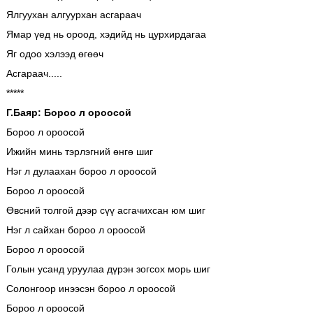
Ялгуухан алгуурхан асгараач
Ямар үед нь ороод, хэдийд нь цурхирдагаа
Яг одоо хэлээд өгөөч
Асгараач.....
*****
Г.Баяр: Бороо л ороосой
Бороо л ороосой
Ижийн минь тэрлэгний өнгө шиг
Нэг л дулаахан бороо л ороосой
Бороо л ороосой
Өвсний толгой дээр сүү асгачихсан юм шиг
Нэг л сайхан бороо л ороосой
Бороо л ороосой
Голын усанд уруулаа дүрэн зогсох морь шиг
Солонгоор инээсэн бороо л ороосой
Бороо л ороосой