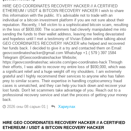
HIRE GEO COORDINATES RECOVERY HACKER // A CERTIFIED
ETHEREUM / USDT & BITCOIN RECOVERY HACKER I wish to share
this information with the public. It’s advisable not to trade with an
individual or a bitcoin investment platform if you are not sure about their
reputation. Recently, I fell victim to a sophisticated bitcoin scam, resulting
in the loss of $930,000. The scammers had cleverly manipulated me into
sending the funds to their wallet address, leaving me feeling devastated
and hopeless until I met a testimony of Vivian Edwin online talking about
GEO COORDINATES RECOVERY HACKER who helped and recovered
her funds back. I decided to give it a try and contacted them on Email:
geovcoordinateshacker@gmail.com WhatsApp +1 ( 579 ) 397 1584
Telegram @Geocoordinateshacker Website;
https://geovcoordinateshac.wixsite.com/geo-coordinates-hack Through
their efforts, I was able to recover my entire loss of $930,000, which was
a significant relief and a huge weight off my shoulders. I am extremely
grateful and I highly recommend their services to anyone who has fallen
prey to similar scams. Their expertise in handling cryptocurrency fraud
cases is unmatched, and they can help you track down and recover your
lost funds. Don't let scammers take advantage of you. Reach out to a
professional recovery service and start the process of getting your money
back.
2026 оны 08 сарын 01
|
Хариулах
HIRE GEO COORDINATES RECOVERY HACKER // A CERTIFIED
ETHEREUM / USDT & BITCOIN RECOVERY HACKER