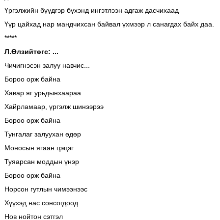
Үргэлжийн бүүдгэр бүхэнд ингэтлээн адгаж дасчихаад
Үүр цайхад нар мандчихсан байвал үхмээр л санагдах байх даа.
*****
Л.Өлзийтөгс: ...
Чичигнэсэн залуу навчис...
Бороо орж байна
Хавар яг урьдынхаараа
Хайрламаар, үргэлж шинээрээ
Бороо орж байна
Тунгалаг залуухан өдөр
Моносын ягаан цэцэг
Туяарсан моддын үнэр
Бороо орж байна
Норсон гутлын чимээнээс
Хүүхэд нас сонсогдоод
Нов нойтон сэтгэл