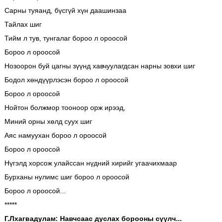
Сарны туяанд, бүсгүй хүн даашинзаа
Тайлах шиг
Тийм л тув, тунгалаг бороо л ороосой
Бороо л ороосой
Нозоорон буй цагны зүүнд хавчуулагдсан нарны зовхи шиг
Бодол хөндүүрлэсэн бороо л ороосой
Бороо л ороосой
Нойтон болжмор тооноор орж ирээд,
Миний орны хөлд суух шиг
Аяс намуухан бороо л ороосой
Бороо л ороосой
Нүгэлд хорсож улайссан нүдний хирийг угаачихмаар
Бурханы нулимс шиг бороо л ороосой
Бороо л ороосой...
*****
Г.Лхагвадулам: Навчсаас дуслах борооны сүүлч...