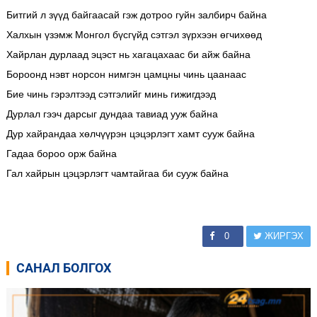
Битгий л зүүд байгаасай гэж дотроо гуйн залбирч байна
Халхын үзэмж Монгол бүсгүйд сэтгэл зүрхээн өгчихөөд
Хайрлан дурлаад эцэст нь хагацахаас би айж байна
Бороонд нэвт норсон нимгэн цамцны чинь цаанаас
Бие чинь гэрэлтээд сэтгэлийг минь гижигдээд
Дурлал гээч дарсыг дундаа тавиад ууж байна
Дур хайрандаа хөлчүүрэн цэцэрлэгт хамт сууж байна
Гадаа бороо орж байна
Гал хайрын цэцэрлэгт чамтайгаа би сууж байна
0
ЖИРГЭХ
САНАЛ БОЛГОХ