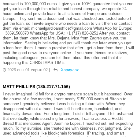
borrowed is 100,000,000 euros. I give you a 100% guarantee that you can
get your loan through this reliable and honest company, we operate 24
hours online and provide loans to all citizens of Europe and outside
Europe. They sent me a document that was checked and tested before I
got the loan, so I invite anyone who needs a loan to visit them or contact
them via email: michaelgardloanoffice@gmail.com WhatsApp for Europe:
+38591560870 WhatsApp for USA: +1 (717) 826-3251 After you contact
them, let them know that Mrs. Dejana Ivica from Zagreb gave you the
information. Seeing is believing and you will thank me later when you get
a loan from them. I made a promise that after I get a loan from them, I will
post the good news to everyone online. If you have friends or relatives,
including colleagues, you can tell them about this offer and that it is
happening this CHRISTMAS TIME.
2026 оны 01 сарын 02
|
Хариулах
MATT PHILLIPS (185.217.71.156)
I never imagined I’d fall for a crypto romance scam but it happened. Over
the course of a few months, I sent nearly $150,000 worth of Bitcoin to
someone I genuinely believed I was building a future with. When they
disappeared without a trace, I was left heartbroken, humiliated, and
financially devastated. For a long time, I didn’t tell anyone. I felt ashamed.
But eventually, while searching for answers, I came across a Reddit
thread that mentioned Agent Jasmine Lopez. I reached out, not expecting
much. To my surprise, she treated me with kindness, not judgment. She
used advanced tools like blockchain forensics, IP tracing, and smart