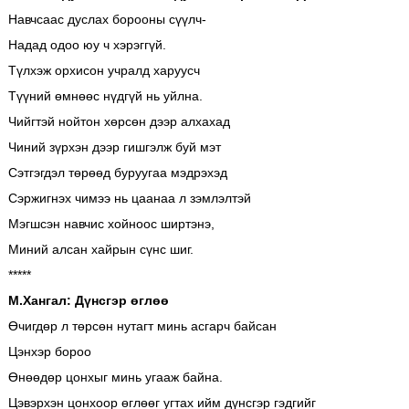
Навчсаас дуслах борооны сүүлч-
Надад одоо юу ч хэрэггүй.
Түлхэж орхисон учралд харуусч
Түүний өмнөөс нүдгүй нь уйлна.
Чийгтэй нойтон хөрсөн дээр алхахад
Чиний зүрхэн дээр гишгэлж буй мэт
Сэтгэгдэл төрөөд буруугаа мэдрэхэд
Сэржигнэх чимээ нь цаанаа л зэмлэлтэй
Мэгшсэн навчис хойноос ширтэнэ,
Миний алсан хайрын сүнс шиг.
*****
М.Хангал: Дүнсгэр өглөө
Өчигдөр л төрсөн нутагт минь асгарч байсан
Цэнхэр бороо
Өнөөдөр цонхыг минь угааж байна.
Цэвэрхэн цонхоор өглөөг угтах ийм дүнсгэр гэдгийг