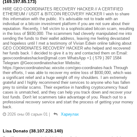
(169.197.85.173)
HIRE GEO COORDINATES RECOVERY HACKER // A CERTIFIED
ETHEREUM / USDT & BITCOIN RECOVERY HACKER I wish to share
this information with the public. It’s advisable not to trade with an
individual or a bitcoin investment platform if you are not sure about their
reputation. Recently, I fell victim to a sophisticated bitcoin scam, resulting
in the loss of $930,000. The scammers had cleverly manipulated me into
sending the funds to their wallet address, leaving me feeling devastated
and hopeless until I met a testimony of Vivian Edwin online talking about
GEO COORDINATES RECOVERY HACKER who helped and recovered
her funds back. I decided to give it a try and contacted them on Email:
geovcoordinateshacker@gmail.com WhatsApp +1 ( 579 ) 397 1584
Telegram @Geocoordinateshacker Website;
https://geovcoordinateshac.wixsite.com/geo-coordinates-hack Through
their efforts, I was able to recover my entire loss of $930,000, which was
a significant relief and a huge weight off my shoulders. I am extremely
grateful and I highly recommend their services to anyone who has fallen
prey to similar scams. Their expertise in handling cryptocurrency fraud
cases is unmatched, and they can help you track down and recover your
lost funds. Don't let scammers take advantage of you. Reach out to a
professional recovery service and start the process of getting your money
back.
2026 оны 08 сарын 01
|
Хариулах
Lisa Donato (38.107.226.140)