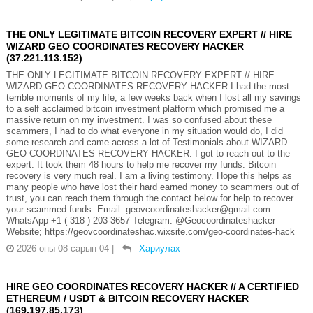
THE ONLY LEGITIMATE BITCOIN RECOVERY EXPERT // HIRE
WIZARD GEO COORDINATES RECOVERY HACKER
(37.221.113.152)
THE ONLY LEGITIMATE BITCOIN RECOVERY EXPERT // HIRE
WIZARD GEO COORDINATES RECOVERY HACKER I had the most
terrible moments of my life, a few weeks back when I lost all my savings
to a self acclaimed bitcoin investment platform which promised me a
massive return on my investment. I was so confused about these
scammers, I had to do what everyone in my situation would do, I did
some research and came across a lot of Testimonials about WIZARD
GEO COORDINATES RECOVERY HACKER. I got to reach out to the
expert. It took them 48 hours to help me recover my funds. Bitcoin
recovery is very much real. I am a living testimony. Hope this helps as
many people who have lost their hard earned money to scammers out of
trust, you can reach them through the contact below for help to recover
your scammed funds. Email: geovcoordinateshacker@gmail.com
WhatsApp +1 ( 318 ) 203-3657 Telegram: @Geocoordinateshacker
Website; https://geovcoordinateshac.wixsite.com/geo-coordinates-hack
2026 оны 08 сарын 04
|
Хариулах
HIRE GEO COORDINATES RECOVERY HACKER // A CERTIFIED
ETHEREUM / USDT & BITCOIN RECOVERY HACKER
(169.197.85.173)