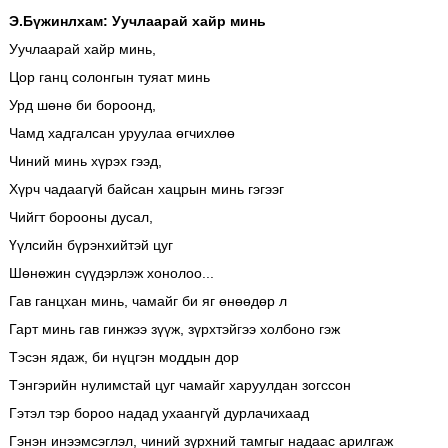
Э.Бүжинлхам: Уучлаарай хайр минь
Уучлаарай хайр минь,
Цор ганц солонгын туяат минь
Урд шөнө би бороонд,
Чамд хадгалсан уруулаа өгчихлөө
Чиний минь хүрэх гээд,
Хүрч чадаагүй байсан хацрын минь гэгээг
Чийгт борооны дусал,
Үүлсийн бүрэнхийтэй цуг
Шөнөжин сүүдэрлэж хонолоо...
Гав ганцхан минь, чамайг би яг өнөөдөр л
Гарт минь гав гинжээ зүүж, зүрхтэйгээ холбоно гэж
Тэсэн ядаж, би нүцгэн моддын дор
Тэнгэрийн нулимстай цуг чамайг харуулдан зогссон
Гэтэл тэр бороо надад ухаангүй дурлачихаад
Гэнэн инээмсэглэл, чиний зүрхний тамгыг надаас арилгаж