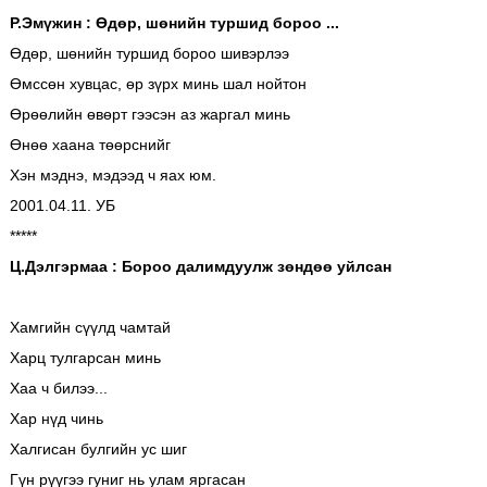
Р.Эмүжин : Өдөр, шөнийн туршид бороо ...
Өдөр, шөнийн туршид бороо шивэрлээ
Өмссөн хувцас, өр зүрх минь шал нойтон
Өрөөлийн өвөрт гээсэн аз жаргал минь
Өнөө хаана төөрснийг
Хэн мэднэ, мэдээд ч яах юм.
2001.04.11. УБ
*****
Ц.Дэлгэрмаа : Бороо далимдуулж зөндөө уйлсан
Хамгийн сүүлд чамтай
Харц тулгарсан минь
Хаа ч билээ...
Хар нүд чинь
Халгисан булгийн ус шиг
Гүн рүүгээ гуниг нь улам яргасан