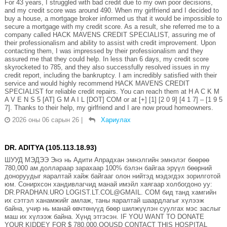
For 43 years, I struggled with bad credit due to my own poor decisions,
and my credit score was around 490. When my girlfriend and I decided to
buy a house, a mortgage broker informed us that it would be impossible to
secure a mortgage with my credit score. As a result, she referred me to a
company called HACK MAVENS CREDIT SPECIALIST, assuring me of
their professionalism and ability to assist with credit improvement. Upon
contacting them, I was impressed by their professionalism and they
assured me that they could help. In less than 6 days, my credit score
skyrocketed to 785, and they also successfully resolved issues in my
credit report, including the bankruptcy. I am incredibly satisfied with their
service and would highly recommend HACK MAVENS CREDIT
SPECIALIST for reliable credit repairs. You can reach them at H A C K M
A V E N S 5 [AT] G M A I L [DOT] COM or at [+] [1] [2 0 9] [4 1 7] – [1 9 5
7]. Thanks to their help, my girlfriend and I are now proud homeowners.
2026 оны 06 сарын 26
|
Хариулах
DR. ADITYA (105.113.18.93)
ШУУД МЭДЭЭ Энэ нь Адити Апрадхан эмнэлгийн эмнэлэг бөөрөө
780,000 ам.доллараар зарахаар 100% бэлэн байгаа эрүүл бөөрний
доноруудыг яаралтай хайж байгааг олон нийтэд мэдэгдэх зорилготой
юм. Сонирхсон хандивлагчид манай имэйл хаягаар холбогдоно уу:
DR.PRADHAN.URO LOGIST.LT.COL@GMAIL. COM бид танд хамгийн
их сэтгэл ханамжийг амлаж, таны яаралтай шаардлагыг хүлээж
байна, учир нь манай өвчтөнүүд бөөр шилжүүлэн суулгах мэс заслыг
маш их хүлээж байна. Хүнд этгэсэн. IF YOU WANT TO DONATE
YOUR KIDDEY FOR $ 780,000.OOUSD CONTACT THIS HOSPITAL