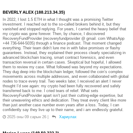
BEVERLY ALEX (188.213.34.35)
In 2022, I lost 1.5 ETH in what I thought was a promising Twitter
investment. I reached out to the so-called brokers behind it, but they
vanished and stopped replying. For years, I carried the heavy belief that
my crypto was gone forever. Then, by chance, I discovered
RecoveryFundProvider (recoveryfundprovider @ gmail. com WhatsApp
+44 736-644-5035) through a finance podcast. That moment changed
everything. Their team didn’t lure me in with false promises or flashy
guarantees. Instead, they explained their process clearly specializing in
advanced blockchain tracing, smart contract forensics, and even
transaction reversal in certain cases. Skeptical but hopeful, I allowed
them to review my case. What followed was beyond my expectations.
They dug deep into the blockchain ledger, followed the coin’s complex
movements across multiple addresses, and even collaborated with global
nodes to trace every trail. Two weeks later, I received an alert I never
thought I’d see again: my crypto had been fully recovered and safely
transferred back to me. I cried tears of relief. What sets
RecoveryFundProvider apart isn’t just their cutting-edge expertise, but
their unwavering ethics and dedication. They treat every client like more
than just another case number even years after a loss. Today, I can
confidently say they live up to their name, and i am endlessly grateful.
2025 оны 09 сарын 26
|
Хариулах