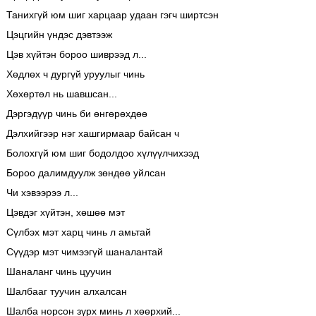
Танихгүй юм шиг харцаар удаан гэгч ширтсэн
Цэцгийн үндэс дэвтээж
Цэв хүйтэн бороо шиврээд л...
Хөдлөх ч дургүй уруулыг чинь
Хөхөртөл нь шавшсан...
Дэргэдүүр чинь би өнгөрөхдөө
Дэлхийгээр нэг хашгирмаар байсан ч
Болохгүй юм шиг бодолдоо хүлүүлчихээд
Бороо далимдуулж зөндөө уйлсан
Чи хэвээрээ л...
Цэвдэг хүйтэн, хөшөө мэт
Сүлбэх мэт харц чинь л амьтай
Сүүдэр мэт чимээгүй шаналантай
Шаналанг чинь цуучин
Шалбааг туучин алхалсан
Шалба норсон зүрх минь л хөөрхий...