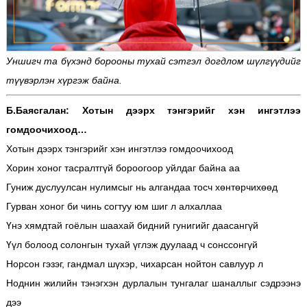
Уншигч та бүхэнд борооны тухай сэтгэл догдлом шүлгүүдийг
түүвэрлэн хүргэж байна.
Б.Баясгалан: Хотын дээрх тэнгэрийг хэн ингэтлээ
гомдоочихоод…
Хотын дээрх тэнгэрийг хэн ингэтлээ гомдоочихоод
Хорин хоног тасралтгүй бороогоор уйлдаг байна аа
Гуниж дуслуулсан нулимсыг нь алгандаа тосч хөнтөрчихөөд
Гурван хоног би чинь согтуу юм шиг л алхаллаа
Үнэ хямдтай гоёлын шаахай бидний гунигийг даасангүй
Үүл болоод солонгын тухай үглэж дуулаад ч сонссонгүй
Норсон гэзэг, гандмал шүхэр, чихарсан нойтон савлуур л
Ноднин жилийн тэнэгхэн дурлалын тунгалаг шаналлыг сэдрээнэ
дээ