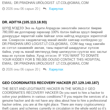
EMAIL: DR.PRADHAN.UROLOGIST .LT.COL@GMAIL.COM
2026 оны 06 сарын 20
|
Хариулах
DR. ADITYA (105.113.18.93)
ШУУД МЭДЭЭ Энэ нь Адити Апрадхан эмнэлгийн эмнэлэг бөөрөө
780,000 ам.доллараар зарахаар 100% бэлэн байгаа эрүүл бөөрний
доноруудыг яаралтай хайж байгааг олон нийтэд мэдэгдэх зорилготой
юм. Сонирхсон хандивлагчид манай имэйл хаягаар холбогдоно уу:
DR.PRADHAN.URO LOGIST.LT.COL@GMAIL. COM бид танд хамгийн
их сэтгэл ханамжийг амлаж, таны яаралтай шаардлагыг хүлээж
байна, учир нь манай өвчтөнүүд бөөр шилжүүлэн суулгах мэс заслыг
маш их хүлээж байна. Хүнд этгэсэн. IF YOU WANT TO DONATE
YOUR KIDDEY FOR $ 780,000.OOUSD CONTACT THIS HOSPITAL
EMAIL: DR.PRADHAN.UROLOGIST .LT.COL@GMAIL.COM
2026 оны 06 сарын 20
|
Хариулах
GEO COORDINATES RECOVERY HACKER (57.129.140.187)
THE BEST AND LEGITIMATE HACKER IN THE WORLD // GEO
COORDINATES RECOVERY HACKER Do you want to hire a hacker to
solve your problems in various conditions? If you require the services of a
genuine hacker and do not have any idea about how to hire a professional
hacker online, you are at the right place. There are many cryptocurrency
theft cases and schemes currently in circulation in the whole world so it’s