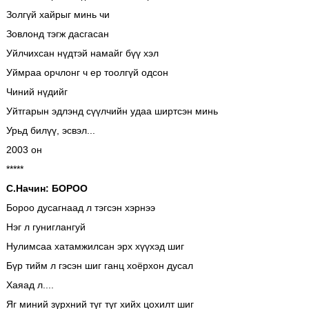
Золгүй хайрыг минь чи
Зовлонд тэгж дасгасан
Уйлчихсан нүдтэй намайг бүү хэл
Уймраа орчлонг ч ер тоолгүй одсон
Чиний нүдийг
Уйтгарын эдлэнд сүүлчийн удаа ширтсэн минь
Урьд билүү, эсвэл...
2003 он
*****
С.Начин: БОРОО
Бороо дусагнаад л тэгсэн хэрнээ
Нэг л гуниглангуй
Нулимсаа хатамжилсан эрх хүүхэд шиг
Бүр тийм л гэсэн шиг ганц хоёрхон дусал
Хаяад л....
Яг миний зүрхний түг түг хийх цохилт шиг