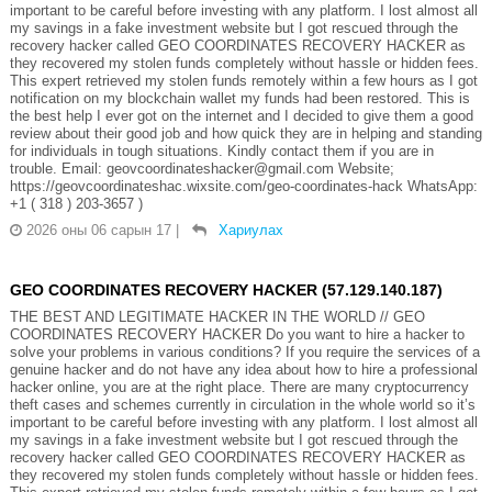
important to be careful before investing with any platform. I lost almost all
my savings in a fake investment website but I got rescued through the
recovery hacker called GEO COORDINATES RECOVERY HACKER as
they recovered my stolen funds completely without hassle or hidden fees.
This expert retrieved my stolen funds remotely within a few hours as I got
notification on my blockchain wallet my funds had been restored. This is
the best help I ever got on the internet and I decided to give them a good
review about their good job and how quick they are in helping and standing
for individuals in tough situations. Kindly contact them if you are in
trouble. Email: geovcoordinateshacker@gmail.com Website;
https://geovcoordinateshac.wixsite.com/geo-coordinates-hack WhatsApp:
+1 ( 318 ) 203-3657 )
2026 оны 06 сарын 17
|
Хариулах
GEO COORDINATES RECOVERY HACKER (57.129.140.187)
THE BEST AND LEGITIMATE HACKER IN THE WORLD // GEO
COORDINATES RECOVERY HACKER Do you want to hire a hacker to
solve your problems in various conditions? If you require the services of a
genuine hacker and do not have any idea about how to hire a professional
hacker online, you are at the right place. There are many cryptocurrency
theft cases and schemes currently in circulation in the whole world so it’s
important to be careful before investing with any platform. I lost almost all
my savings in a fake investment website but I got rescued through the
recovery hacker called GEO COORDINATES RECOVERY HACKER as
they recovered my stolen funds completely without hassle or hidden fees.