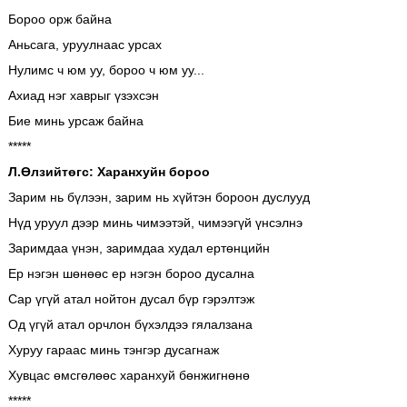
Бороо орж байна
Аньсага, уруулнаас урсах
Нулимс ч юм уу, бороо ч юм уу...
Ахиад нэг хаврыг үзэхсэн
Бие минь урсаж байна
*****
Л.Өлзийтөгс: Харанхуйн бороо
Зарим нь бүлээн, зарим нь хүйтэн бороон дуслууд
Нүд уруул дээр минь чимээтэй, чимээгүй үнсэлнэ
Заримдаа үнэн, заримдаа худал ертөнцийн
Ер нэгэн шөнөөс ер нэгэн бороо дусална
Сар үгүй атал нойтон дусал бүр гэрэлтэж
Од үгүй атал орчлон бүхэлдээ гялалзана
Хуруу гараас минь тэнгэр дусагнаж
Хувцас өмсгөлөөс харанхуй бөнжигнөнө
*****