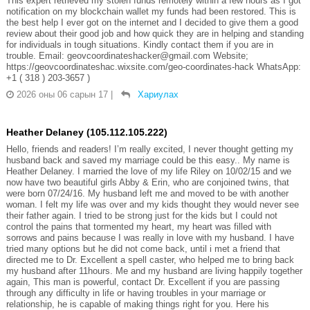
This expert retrieved my stolen funds remotely within a few hours as I got
notification on my blockchain wallet my funds had been restored. This is
the best help I ever got on the internet and I decided to give them a good
review about their good job and how quick they are in helping and standing
for individuals in tough situations. Kindly contact them if you are in
trouble. Email: geovcoordinateshacker@gmail.com Website;
https://geovcoordinateshac.wixsite.com/geo-coordinates-hack WhatsApp:
+1 ( 318 ) 203-3657 )
2026 оны 06 сарын 17
|
Хариулах
Heather Delaney (105.112.105.222)
Hello, friends and readers! I’m really excited, I never thought getting my
husband back and saved my marriage could be this easy.. My name is
Heather Delaney. I married the love of my life Riley on 10/02/15 and we
now have two beautiful girls Abby & Erin, who are conjoined twins, that
were born 07/24/16. My husband left me and moved to be with another
woman. I felt my life was over and my kids thought they would never see
their father again. I tried to be strong just for the kids but I could not
control the pains that tormented my heart, my heart was filled with
sorrows and pains because I was really in love with my husband. I have
tried many options but he did not come back, until i met a friend that
directed me to Dr. Excellent a spell caster, who helped me to bring back
my husband after 11hours. Me and my husband are living happily together
again, This man is powerful, contact Dr. Excellent if you are passing
through any difficulty in life or having troubles in your marriage or
relationship, he is capable of making things right for you. Here his