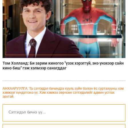
Том Холланд: Би зарим киногоо "үзэх хэрэггүй, энэ үнэхээр сайн
кино биш" гэж хэлмээр санагддаг
АНХААРУУЛГА: Та сэтгэгдэл бичихдээ хууль зүйн болон ёс суртахууны хэм
хэмжээг хүндэтгэнэ үү. Хэм хэмжээ зөрчсөн сэтгэгдэлийг админ устгах
эрхтэй.