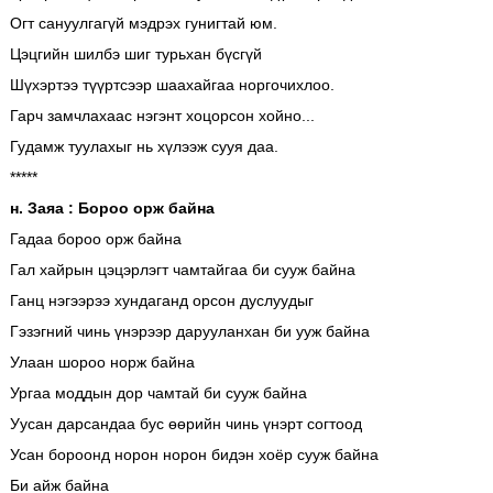
Огт сануулгагүй мэдрэх гунигтай юм.
Цэцгийн шилбэ шиг турьхан бүсгүй
Шүхэртээ түүртсээр шаахайгаа норгочихлоо.
Гарч замчлахаас нэгэнт хоцорсон хойно...
Гудамж туулахыг нь хүлээж сууя даа.
*****
н. Заяа : Бороо орж байна
Гадаа бороо орж байна
Гал хайрын цэцэрлэгт чамтайгаа би сууж байна
Ганц нэгээрээ хундаганд орсон дуслуудыг
Гэзэгний чинь үнэрээр дарууланхан би ууж байна
Улаан шороо норж байна
Ургаа моддын дор чамтай би сууж байна
Уусан дарсандаа бус өөрийн чинь үнэрт согтоод
Усан бороонд норон норон бидэн хоёр сууж байна
Би айж байна