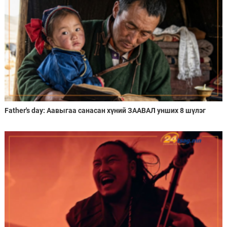
Father's day: Аавыгаа санасан хүний ЗААВАЛ унших 8 шүлэг