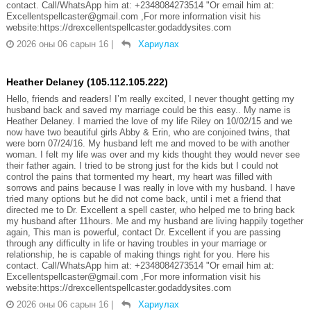
contact. Call/WhatsApp him at: +2348084273514 "Or email him at:
Excellentspellcaster@gmail.com ,For more information visit his
website:https://drexcellentspellcaster.godaddysites.com
2026 оны 06 сарын 16
|
Хариулах
Heather Delaney (105.112.105.222)
Hello, friends and readers! I’m really excited, I never thought getting my
husband back and saved my marriage could be this easy.. My name is
Heather Delaney. I married the love of my life Riley on 10/02/15 and we
now have two beautiful girls Abby & Erin, who are conjoined twins, that
were born 07/24/16. My husband left me and moved to be with another
woman. I felt my life was over and my kids thought they would never see
their father again. I tried to be strong just for the kids but I could not
control the pains that tormented my heart, my heart was filled with
sorrows and pains because I was really in love with my husband. I have
tried many options but he did not come back, until i met a friend that
directed me to Dr. Excellent a spell caster, who helped me to bring back
my husband after 11hours. Me and my husband are living happily together
again, This man is powerful, contact Dr. Excellent if you are passing
through any difficulty in life or having troubles in your marriage or
relationship, he is capable of making things right for you. Here his
contact. Call/WhatsApp him at: +2348084273514 "Or email him at:
Excellentspellcaster@gmail.com ,For more information visit his
website:https://drexcellentspellcaster.godaddysites.com
2026 оны 06 сарын 16
|
Хариулах