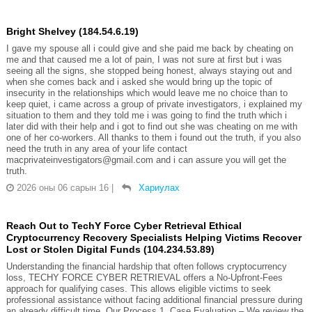
Bright Shelvey (184.54.6.19)
I gave my spouse all i could give and she paid me back by cheating on
me and that caused me a lot of pain, I was not sure at first but i was
seeing all the signs, she stopped being honest, always staying out and
when she comes back and i asked she would bring up the topic of
insecurity in the relationships which would leave me no choice than to
keep quiet, i came across a group of private investigators, i explained my
situation to them and they told me i was going to find the truth which i
later did with their help and i got to find out she was cheating on me with
one of her co-workers. All thanks to them i found out the truth, if you also
need the truth in any area of your life contact
macprivateinvestigators@gmail.com and i can assure you will get the
truth.
2026 оны 06 сарын 16
|
Хариулах
Reach Out to TechY Force Cyber Retrieval Ethical
Cryptocurrency Recovery Specialists Helping Victims Recover
Lost or Stolen Digital Funds (104.234.53.89)
Understanding the financial hardship that often follows cryptocurrency
loss, TECHY FORCE CYBER RETRIEVAL offers a No-Upfront-Fees
approach for qualifying cases. This allows eligible victims to seek
professional assistance without facing additional financial pressure during
an already difficult time. Our Process 1. Case Evaluation – We review the