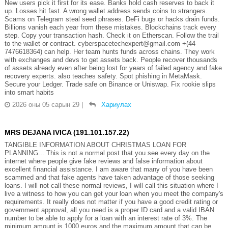
New users pick it first for its ease. Banks hold cash reserves to back it
up. Losses hit fast. A wrong wallet address sends coins to strangers.
Scams on Telegram steal seed phrases. DeFi bugs or hacks drain funds.
Billions vanish each year from these mistakes. Blockchains track every
step. Copy your transaction hash. Check it on Etherscan. Follow the trail
to the wallet or contract. cyberspacetechexpert@gmail.com +(44
7476618364) can help. Her team hunts funds across chains. They work
with exchanges and devs to get assets back. People recover thousands
of assets already even after being lost for years of failed agency and fake
recovery experts. also teaches safety. Spot phishing in MetaMask.
Secure your Ledger. Trade safe on Binance or Uniswap. Fix rookie slips
into smart habits
2026 оны 05 сарын 29
|
Хариулах
MRS DEJANA IVICA (191.101.157.22)
TANGIBLE INFORMATION ABOUT CHRISTMAS LOAN FOR
PLANNING... This is not a normal post that you see every day on the
internet where people give fake reviews and false information about
excellent financial assistance. I am aware that many of you have been
scammed and that fake agents have taken advantage of those seeking
loans. I will not call these normal reviews, I will call this situation where I
live a witness to how you can get your loan when you meet the company's
requirements. It really does not matter if you have a good credit rating or
government approval, all you need is a proper ID card and a valid IBAN
number to be able to apply for a loan with an interest rate of 3%. The
minimum amount is 1000 euros and the maximum amount that can be