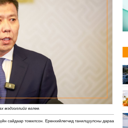
ах мэдээллийг өглөө.
зүйн сайдаар томилсон. Ерөнхийлөгчид танилцуулсны дараа