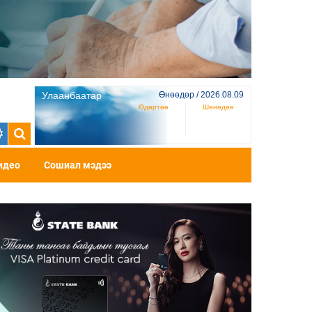
Улаанбаатар
Өнөөдөр / 2026.08.09
Өдөртөө
Шөнөдөө
идео
Сошиал мэдээ