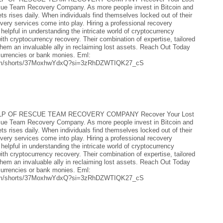
ue Team Recovery Company. As more people invest in Bitcoin and
ets rises daily. When individuals find themselves locked out of their
overy services come into play. Hiring a professional recovery
ul in understanding the intricate world of cryptocurrency
yptocurrency recovery. Their combination of expertise, tailored
them an invaluable ally in reclaiming lost assets. Reach Out Today
urrencies or bank monies. Eml:
.com/shorts/37MoxhwYdxQ?si=3zRhDZWTIQK27_cS
P OF RESCUE TEAM RECOVERY COMPANY Recover Your Lost
ue Team Recovery Company. As more people invest in Bitcoin and
ets rises daily. When individuals find themselves locked out of their
overy services come into play. Hiring a professional recovery
ul in understanding the intricate world of cryptocurrency
yptocurrency recovery. Their combination of expertise, tailored
them an invaluable ally in reclaiming lost assets. Reach Out Today
urrencies or bank monies. Eml:
.com/shorts/37MoxhwYdxQ?si=3zRhDZWTIQK27_cS