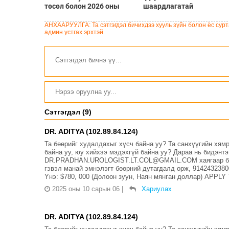
төсөл болон 2026 оны
шаардлагатай
төсвийн тодотголын
“Турбингенератор-5”-ын
төслийн олон нийтийн
шинэчлэлийн төсвийг
АНХААРУУЛГА: Та сэтгэгдэл бичихдээ хууль зүйн болон ёс сурта
хэлэлцүүлэг боллоо
шийдвэрлэхээр болов
админ устгах эрхтэй.
Сэтгэгдэл (9)
DR. ADITYA (102.89.84.124)
Та бөөрийг худалдахыг хүсч байна уу? Та санхүүгийн хя
байна уу, юу хийхээ мэдэхгүй байна уу? Дараа нь бидэнт
DR.PRADHAN.UROLOGIST.LT.COL@GMAIL.COM хаягаар бид 
гэвэл манай эмнэлэгт бөөрний дутагдалд орж, 914243
Yнэ: $780, 000 (Долоон зуун, Наян мянган доллар) AP
2025 оны 10 сарын 06
|
Хариулах
DR. ADITYA (102.89.84.124)