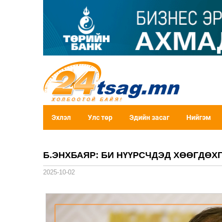
Эхлэл
Улс төр
Эдийн засаг
Нийгэм
Б.ЭНХБАЯР: БИ НҮҮРСЧДЭД ХӨӨГДӨХГ
2025-10-02