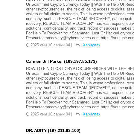
Or Scammed Crypto Currency Today || With The Help Of Resc
other cryptocurrencies, the risk of losing access to digital ass
wallets or fall victim to scams, This is where professional rec
company, such as RESCUE TEAM RECOVERY, can be quite helpf
recovery. RESCUE TEAM RECOVERY has vast experience with cr
solutions, confidentiality, and track record of success makes 
For Help To Recover Your Scammed, Lost Or Hacked crypto c
Rescueteamrecovery@cyberservices.com https://youtube
2025 оны 10 сарын 04
|
Хариулах
Carmen Jill Parker (169.197.85.173)
HOW TO FIND LOST CRYPTOCURRENCIES WITH THE HEL
Or Scammed Crypto Currency Today || With The Help Of Resc
other cryptocurrencies, the risk of losing access to digital ass
wallets or fall victim to scams, This is where professional rec
company, such as RESCUE TEAM RECOVERY, can be quite helpf
recovery. RESCUE TEAM RECOVERY has vast experience with cr
solutions, confidentiality, and track record of success makes 
For Help To Recover Your Scammed, Lost Or Hacked crypto c
Rescueteamrecovery@cyberservices.com https://youtube
2025 оны 10 сарын 04
|
Хариулах
DR. ADITY (197.211.63.100)