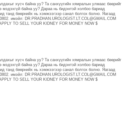
алдахыг хүсч байна уу? Та санхүүгийн хямралын улмаас бөөрийг
э мэдэхгүй байна уу? Дараа нь бидэнтэй холбоо бариад
танд бөөрнийх нь хэмжээгээр санал болгох болно. Яагаад
23800802. имэйл: DR.PRADHAN.UROLOGIST.LT.COL@GMAIL.COM
лар) APPLY TO SELL YOUR KIDNEY FOR MONEY NOW $
алдахыг хүсч байна уу? Та санхүүгийн хямралын улмаас бөөрийг
э мэдэхгүй байна уу? Дараа нь бидэнтэй холбоо бариад
танд бөөрнийх нь хэмжээгээр санал болгох болно. Яагаад
23800802. имэйл: DR.PRADHAN.UROLOGIST.LT.COL@GMAIL.COM
лар) APPLY TO SELL YOUR KIDNEY FOR MONEY NOW $