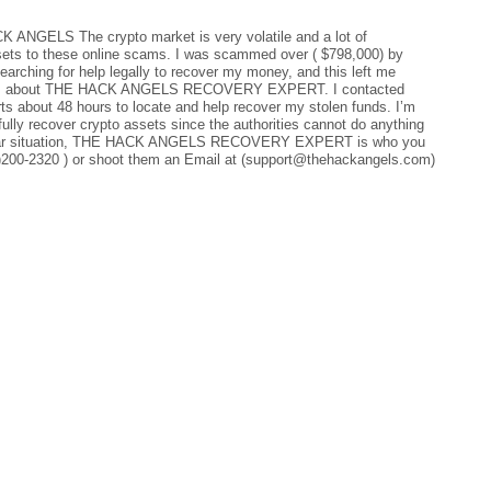
LS The crypto market is very volatile and a lot of
assets to these online scams. I was scammed over ( $798,000) by
earching for help legally to recover my money, and this left me
monies about THE HACK ANGELS RECOVERY EXPERT. I contacted
rts about 48 hours to locate and help recover my stolen funds. I’m
 fully recover crypto assets since the authorities cannot do anything
a similar situation, THE HACK ANGELS RECOVERY EXPERT is who you
)200-2320 ) or shoot them an Email at (support@thehackangels.com)