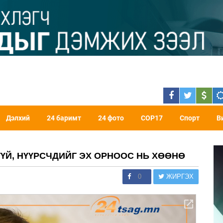
Дэлхий
24 баримт
24 фото
COP17
Спорт
В
ҮЙ, НҮҮРСЧДИЙГ ЭХ ОРНООС НЬ ХӨӨНӨ
0
ЖИРГЭХ