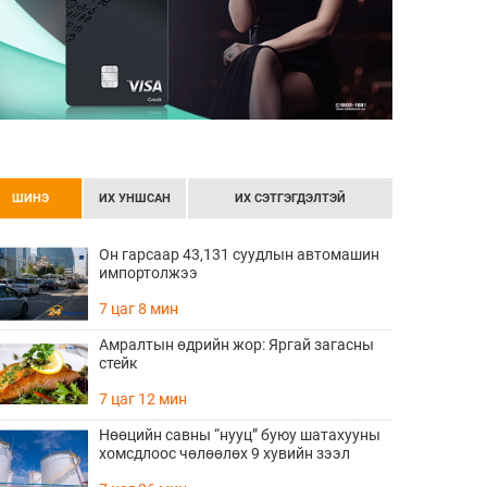
ШИНЭ
ИХ УНШСАН
ИХ СЭТГЭГДЭЛТЭЙ
Он гарсаар 43,131 суудлын автомашин
импортолжээ
7 цаг 8 мин
Амралтын өдрийн жор: Яргай загасны
стейк
7 цаг 12 мин
Нөөцийн савны “нууц” буюу шатахууны
хомсдлоос чөлөөлөх 9 хувийн зээл