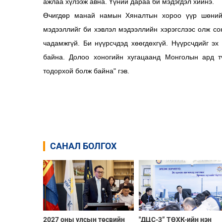
ажлаа хүлээж авна. Үүний дараа би мэдэгдэл хийнэ.
Өчигдөр манай намын Хяналтын хороо үүр шөнийн
мэдээллийг би хэвлэл мэдээллийн хэрэгслээс олж со
чадамжгүй. Би нүүрсчдэд хөөгдөхгүй. Нүүрсчдийг э
байна. Долоо хоногийн хугацаанд Монголын ард т
тодорхой болж байна" гэв.
САНАЛ БОЛГОХ
2027 оны улсын төсвийн
"ДЦС-3” ТӨХК-ийн нэн