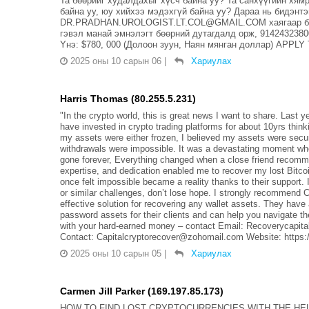
Та бөөрийг худалдахыг хүсч байна уу? Та санхүүгийн хя
байна уу, юу хийхээ мэдэхгүй байна уу? Дараа нь бидэнт
DR.PRADHAN.UROLOGIST.LT.COL@GMAIL.COM хаягаар бид 
гэвэл манай эмнэлэгт бөөрний дутагдалд орж, 914243
Yнэ: $780, 000 (Долоон зуун, Наян мянган доллар) AP
2025 оны 10 сарын 06
|
Хариулах
Harris Thomas (80.255.5.231)
"In the crypto world, this is great news I want to share. Last y
have invested in crypto trading platforms for about 10yrs think
my assets were either frozen, I believed my assets were secu
withdrawals were impossible. It was a devastating moment wh
gone forever, Everything changed when a close friend recomme
expertise, and dedication enabled me to recover my lost Bi
once felt impossible became a reality thanks to their support. 
or similar challenges, don’t lose hope. I strongly recommend 
effective solution for recovering any wallet assets. They have 
password assets for their clients and can help you navigate t
with your hard-earned money – contact Email: Recoverycapi
Contact: Capitalcryptorecover@zohomail.com Website: https://
2025 оны 10 сарын 05
|
Хариулах
Carmen Jill Parker (169.197.85.173)
HOW TO FIND LOST CRYPTOCURRENCIES WITH THE HEL