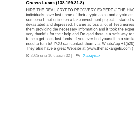
Grusso Lucas (138.199.31.8)
HIRE THE REAL CRYPTO RECOVERY EXPERT // THE HACK ANGE
individuals have lost some of their crypto coins and crypto 
someone I met online on a fake investment project. I started s
devastated and depressed. I came across a lot of Testi
them providing the necessary information and it took the expe
very thankful for their help and I’m glad there is a safe way to
to help get back lost funds. If you ever find yourself in 
need to turn to! YOU can contact them via: WhatsApp +1(520
They also have a great Website at (www.thehackangels.com )
2025 оны 10 сарын 02
|
Хариулах