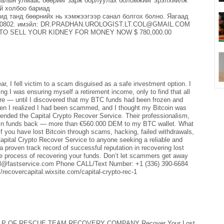
мралын улмаас бөөрийг зарж борлуулах боломжийг эрэлхийлж
эй холбоо бариад
танд бөөрнийх нь хэмжээгээр санал болгох болно. Яагаад
23800802. имэйл: DR.PRADHAN.UROLOGIST.LT.COL@GMAIL.COM
PLY TO SELL YOUR KIDNEY FOR MONEY NOW $ 780,000.00
ear, I fell victim to a scam disguised as a safe investment option. I
ing I was ensuring myself a retirement income, only to find that all
re — until I discovered that my BTC funds had been frozen and
en I realized I had been scammed, and I thought my Bitcoin was
nded the Capital Crypto Recover Service. Their professionalism,
tcoin funds back — more than €560.000 DEM to my BTC wallet. What
If you have lost Bitcoin through scams, hacking, failed withdrawals,
Capital Crypto Recover Service to anyone seeking a reliable and
a proven track record of successful reputation in recovering lost
he process of recovering your funds. Don’t let scammers get away
tal@fastservice.com Phone CALL/Text Number: +1 (336) 390-6684
recovercapital.wixsite.com/capital-crypto-rec-1
P OF RESCUE TEAM RECOVERY COMPANY Recover Your Lost