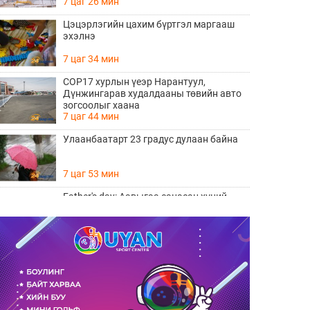
7 цаг 26 мин
Цэцэрлэгийн цахим бүртгэл маргааш
эхэлнэ
7 цаг 34 мин
COP17 хурлын үеэр Нарантуул,
Дүнжингарав худалдааны төвийн авто
зогсоолыг хаана
7 цаг 44 мин
Улаанбаатарт 23 градус дулаан байна
7 цаг 53 мин
Father's day: Аавыгаа санасан хүний
ЗААВАЛ унших 8 шүлэг
Өчигдөр 11 цаг 15 мин
Өнөөдөр тоглолтоо хийх гэж байгаа THE
HU хамтлагийн алдартай 10 дуу
Өчигдөр 10 цаг 20 мин