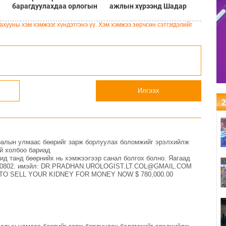
барагдуулахдаа орлогын
ажлын хүрээнд Шадар
30 хувийг татвар төлөгчид
сайд Н.Номтойбаяр
үлдээхээр хуульчилж,
Дорноговь аймагт
хууны хэм хэмжээг хүндэтгэнэ үү. Хэм хэмжээ зөрчсөн сэтгэгдэлийг
татварын тайлангаа
ажиллав
залруулах хугацааг хоёр
жил болгон сунгажээ
Илгээх
2
мралын улмаас бөөрийг зарж борлуулах боломжийг эрэлхийлж
эй холбоо бариад
танд бөөрнийх нь хэмжээгээр санал болгох болно. Яагаад
23800802. имэйл: DR.PRADHAN.UROLOGIST.LT.COL@GMAIL.COM
PLY TO SELL YOUR KIDNEY FOR MONEY NOW $ 780,000.00