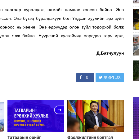
 заагаар хуралдаж, намайг намаас хөөсөн байна. Энэ
нссон. Энэ бүтэц бүрэлдэхүүн бол Үндсэн хуулийн эрх зүйн
х орноос нь хөөнө. Энэ өдрүүдэд олон зүйл тодорхой болж
үмэн ялж байна. Нүүрсний хулгайчид өөрсдөө гарч ирж,
Д.Батчулуун
0
ЖИРГЭХ
Татварын өрийг
Өвөлжилтийн бэлтгэл