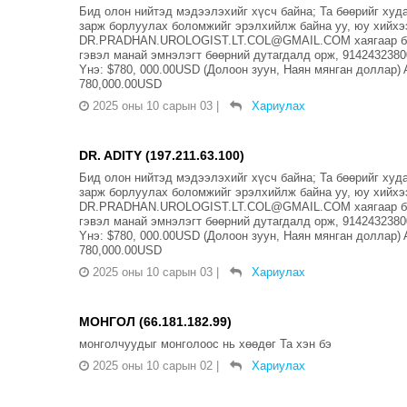
Бид олон нийтэд мэдээлэхийг хүсч байна; Та бөөрийг худ
зарж борлуулах боломжийг эрэлхийлж байна уу, юу хийхэ
DR.PRADHAN.UROLOGIST.LT.COL@GMAIL.COM хаягаар бид 
гэвэл манай эмнэлэгт бөөрний дутагдалд орж, 914243
Yнэ: $780, 000.00USD (Долоон зуун, Наян мянган дол
780,000.00USD
2025 оны 10 сарын 03
|
Хариулах
DR. ADITY (197.211.63.100)
Бид олон нийтэд мэдээлэхийг хүсч байна; Та бөөрийг худ
зарж борлуулах боломжийг эрэлхийлж байна уу, юу хийхэ
DR.PRADHAN.UROLOGIST.LT.COL@GMAIL.COM хаягаар бид 
гэвэл манай эмнэлэгт бөөрний дутагдалд орж, 914243
Yнэ: $780, 000.00USD (Долоон зуун, Наян мянган дол
780,000.00USD
2025 оны 10 сарын 03
|
Хариулах
МОНГОЛ (66.181.182.99)
монголчуудыг монголоос нь хөөдөг Та хэн бэ
2025 оны 10 сарын 02
|
Хариулах