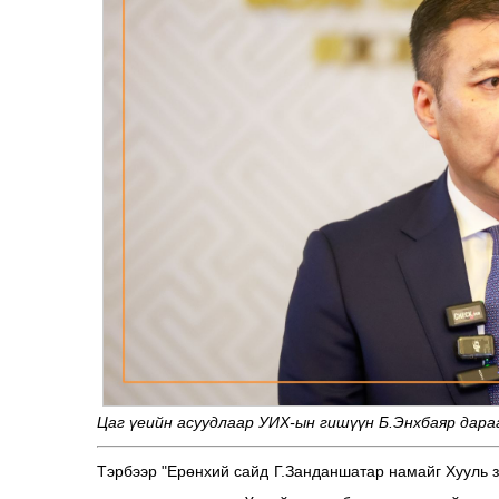
Цаг үеийн асуудлаар УИХ-ын гишүүн Б.Энхбаяр дара
Тэрбээр "Ерөнхий сайд Г.Занданшатар намайг Хууль 