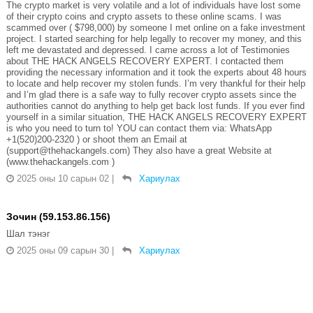
The crypto market is very volatile and a lot of individuals have lost some
of their crypto coins and crypto assets to these online scams. I was
scammed over ( $798,000) by someone I met online on a fake investment
project. I started searching for help legally to recover my money, and this
left me devastated and depressed. I came across a lot of Testimonies
about THE HACK ANGELS RECOVERY EXPERT. I contacted them
providing the necessary information and it took the experts about 48 hours
to locate and help recover my stolen funds. I’m very thankful for their help
and I’m glad there is a safe way to fully recover crypto assets since the
authorities cannot do anything to help get back lost funds. If you ever find
yourself in a similar situation, THE HACK ANGELS RECOVERY EXPERT
is who you need to turn to! YOU can contact them via: WhatsApp
+1(520)200-2320 ) or shoot them an Email at
(support@thehackangels.com) They also have a great Website at
(www.thehackangels.com )
2025 оны 10 сарын 02
|
Хариулах
Зочин (59.153.86.156)
Шал тэнэг
2025 оны 09 сарын 30
|
Хариулах