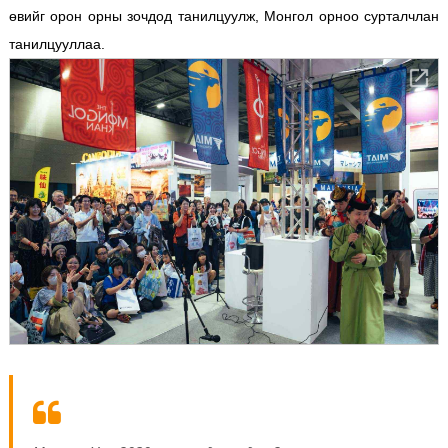
өвийг орон орны зочдод танилцуулж, Монгол орноо сурталчлан
танилцууллаа.