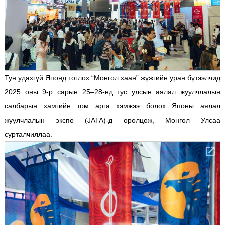
Тун удахгүй Японд тоглох “Монгол хаан” жүжгийн уран бүтээлчид
2025 оны 9-р сарын 25–28-нд тус улсын аялал жуулчлалын
салбарын хамгийн том арга хэмжээ болох Японы аялал
жуулчлалын экспо (JATA)-д оролцож, Монгол Улсаа
сурталчиллаа.