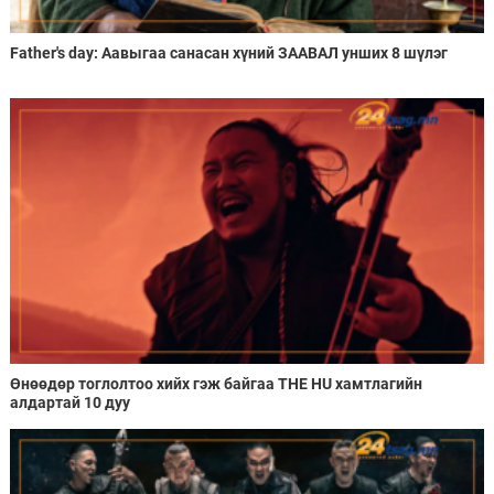
Father's day: Аавыгаа санасан хүний ЗААВАЛ унших 8 шүлэг
Өнөөдөр тоглолтоо хийх гэж байгаа THE HU хамтлагийн
алдартай 10 дуу