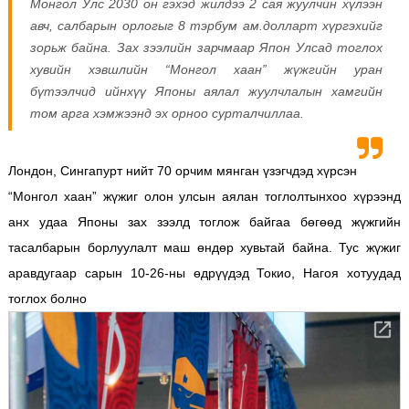
Монгол Улс 2030 он гэхэд жилдээ 2 сая жуулчин хүлээн
авч, салбарын орлогыг 8 тэрбум ам.долларт хүргэхийг
зорьж байна. Зах зээлийн зарчмаар Япон Улсад тоглох
хувийн хэвшлийн “Монгол хаан” жүжгийн уран
бүтээлчид ийнхүү Японы аялал жуулчлалын хамгийн
том арга хэмжээнд эх орноо сурталчиллаа.
Лондон, Сингапурт нийт 70 орчим мянган үзэгчдэд хүрсэн
“Монгол хаан” жүжиг олон улсын аялан тоглолтынхоо хүрээнд
анх удаа Японы зах зээлд тоглож байгаа бөгөөд жүжгийн
тасалбарын борлуулалт маш өндөр хувьтай байна. Тус жүжиг
аравдугаар сарын 10-26-ны өдрүүдэд Токио, Нагоя хотуудад
тоглох болно