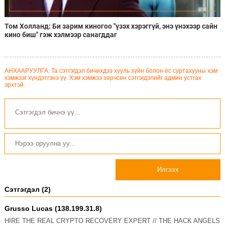
Том Холланд: Би зарим киногоо "үзэх хэрэггүй, энэ үнэхээр сайн
кино биш" гэж хэлмээр санагддаг
АНХААРУУЛГА: Та сэтгэгдэл бичихдээ хууль зүйн болон ёс суртахууны хэм
хэмжээг хүндэтгэнэ үү. Хэм хэмжээ зөрчсөн сэтгэгдэлийг админ устгах
эрхтэй.
Илгээх
Сэтгэгдэл (2)
Grusso Lucas (138.199.31.8)
HIRE THE REAL CRYPTO RECOVERY EXPERT // THE HACK ANGELS