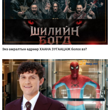
Энэ амралтын өдрөөр ХААНА ЗУГААЦАЖ болох вэ?