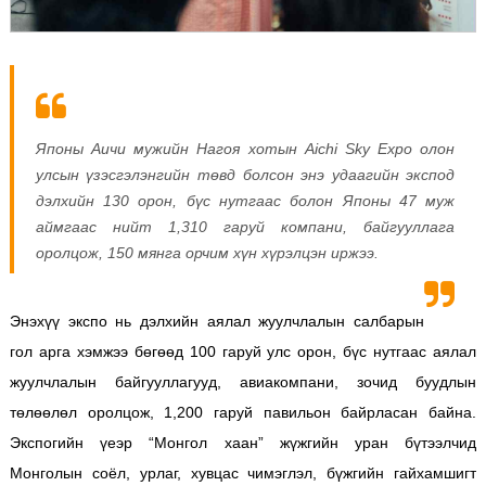
Японы Аичи мужийн Нагоя хотын Aichi Sky Expo олон
улсын үзэсгэлэнгийн төвд болсон энэ удаагийн экспод
дэлхийн 130 орон, бүс нутгаас болон Японы 47 муж
аймгаас нийт 1,310 гаруй компани, байгууллага
оролцож, 150 мянга орчим хүн хүрэлцэн иржээ.
Энэхүү экспо нь дэлхийн аялал жуулчлалын салбарын
гол арга хэмжээ бөгөөд 100 гаруй улс орон, бүс нутгаас аялал
жуулчлалын байгууллагууд, авиакомпани, зочид буудлын
төлөөлөл оролцож, 1,200 гаруй павильон байрласан байна.
Экспогийн үеэр “Монгол хаан” жүжгийн уран бүтээлчид
Монголын соёл, урлаг, хувцас чимэглэл, бүжгийн гайхамшигт