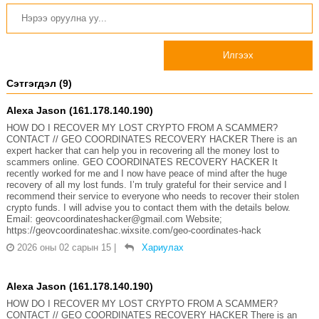
Илгээх
Сэтгэгдэл (9)
Alexa Jason (161.178.140.190)
HOW DO I RECOVER MY LOST CRYPTO FROM A SCAMMER?
CONTACT // GEO COORDINATES RECOVERY HACKER There is an
expert hacker that can help you in recovering all the money lost to
scammers online. GEO COORDINATES RECOVERY HACKER It
recently worked for me and I now have peace of mind after the huge
recovery of all my lost funds. I’m truly grateful for their service and I
recommend their service to everyone who needs to recover their stolen
crypto funds. I will advise you to contact them with the details below.
Email: geovcoordinateshacker@gmail.com Website;
https://geovcoordinateshac.wixsite.com/geo-coordinates-hack
2026 оны 02 сарын 15
|
Хариулах
Alexa Jason (161.178.140.190)
HOW DO I RECOVER MY LOST CRYPTO FROM A SCAMMER?
CONTACT // GEO COORDINATES RECOVERY HACKER There is an