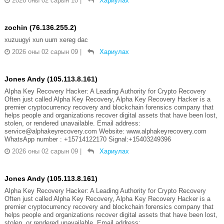
2026 оны 02 сарын 10
|
Хариулах
zochin (76.136.255.2)
xuzuugyi xun uum xereg dac
2026 оны 02 сарын 09
|
Хариулах
Jones Andy (105.113.8.161)
Alpha Key Recovery Hacker: A Leading Authority for Crypto Recovery
Often just called Alpha Key Recovery, Alpha Key Recovery Hacker is a
premier cryptocurrency recovery and blockchain forensics company that
helps people and organizations recover digital assets that have been lost,
stolen, or rendered unavailable. Email address:
service@alphakeyrecovery.com Website: www.alphakeyrecovery.com
WhatsApp number : +15714122170 Signal:+15403249396
2026 оны 02 сарын 09
|
Хариулах
Jones Andy (105.113.8.161)
Alpha Key Recovery Hacker: A Leading Authority for Crypto Recovery
Often just called Alpha Key Recovery, Alpha Key Recovery Hacker is a
premier cryptocurrency recovery and blockchain forensics company that
helps people and organizations recover digital assets that have been lost,
stolen, or rendered unavailable. Email address: