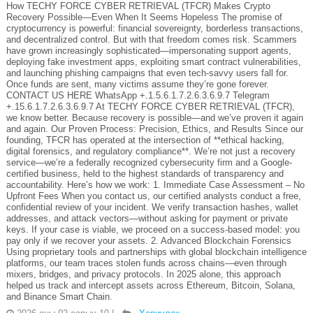
How TECHY FORCE CYBER RETRIEVAL (TFCR) Makes Crypto
Recovery Possible—Even When It Seems Hopeless The promise of
cryptocurrency is powerful: financial sovereignty, borderless transactions,
and decentralized control. But with that freedom comes risk. Scammers
have grown increasingly sophisticated—impersonating support agents,
deploying fake investment apps, exploiting smart contract vulnerabilities,
and launching phishing campaigns that even tech-savvy users fall for.
Once funds are sent, many victims assume they’re gone forever.
CONTACT US HERE WhatsApp +.1.5.6.1.7.2.6.3.6.9.7 Telegram
+.15.6.1.7.2.6.3.6.9.7 At TECHY FORCE CYBER RETRIEVAL (TFCR),
we know better. Because recovery is possible—and we’ve proven it again
and again. Our Proven Process: Precision, Ethics, and Results Since our
founding, TFCR has operated at the intersection of **ethical hacking,
digital forensics, and regulatory compliance**. We’re not just a recovery
service—we’re a federally recognized cybersecurity firm and a Google-
certified business, held to the highest standards of transparency and
accountability. Here’s how we work: 1. Immediate Case Assessment – No
Upfront Fees When you contact us, our certified analysts conduct a free,
confidential review of your incident. We verify transaction hashes, wallet
addresses, and attack vectors—without asking for payment or private
keys. If your case is viable, we proceed on a success-based model: you
pay only if we recover your assets. 2. Advanced Blockchain Forensics
Using proprietary tools and partnerships with global blockchain intelligence
platforms, our team traces stolen funds across chains—even through
mixers, bridges, and privacy protocols. In 2025 alone, this approach
helped us track and intercept assets across Ethereum, Bitcoin, Solana,
and Binance Smart Chain.