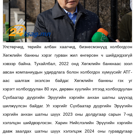
Улстөрчид, төрийн албан хаагчид, бизнесмэнүүд холбогдсон
Хөгжлийн банкны хэрэг гурван жил өнгөрсөн ч шийдэгдээгүй
хэвээр байна. Тухайлбал, 2022 онд Хөгжлийн банкнаас зээл
авсан компаниудын удирдлага болон холбогдох хүмүүсийг АТГ-
аас шалгаж эхэлсэн байдаг. Хөгжлийн банкны гэх уг
хэрэгт холбогдуулан 80 хүн, дөрвөн хуулийн этгээд холбогдуулан
Сүхбаатар дүүргийн Эрүүгийн хэргийн анхан шатны шүүхэд
шилжүүлсэн байдаг. Уг хэргийг Сүхбаатар дүүргийн Эрүүгийн
хэргийн анхан шатны шүүх 2023 оны долдугаар сарын 7-нд
хэлэлцэн шийдвэрлэсэн. Харин Нийслэлийн Эрүүгийн хэргийн
давж заалдах шатны шүүх хэлэлцэж 2024 оны гуравдугаар