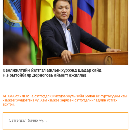
Өвөлжилтийн бэлтгэл ажлын хүрээнд Шадар сайд
Н.Номтойбаяр Дорноговь аймагт ажиллав
АНХААРУУЛГА: Та сэтгэгдэл бичихдээ хууль зүйн болон ёс суртахууны хэм
хэмжээг хүндэтгэнэ үү. Хэм хэмжээ зөрчсөн сэтгэгдэлийг админ устгах
эрхтэй.