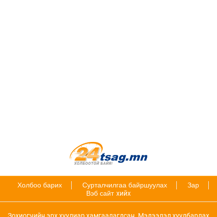
Холбоо барих
Сурталчилгаа байршуулах
Зар
Вэб сайт
хийх
Зохиогчийн эрх хуулиар хамгаалагдсан. Мэдээлэл хуулбарлах