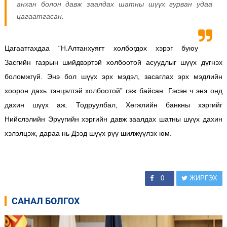
анхан болон давж заалдах шатны шүүх гурван удаа
цагаатгасан.
Цагаатгахдаа “Н.Алтанхуягт холбогдох хэрэг буюу
Засгийн газрын шийдвэртэй холбоотой асуудлыг шүүх дүгнэх
боломжгүй. Энэ бол шүүх эрх мэдэл, засаглах эрх мэдлийн
хоорон дахь тэнцэлтэй холбоотой” гэж байсан. Гэсэн ч энэ онд
дахин шүүх аж. Тодруулбал, Хөгжлийн банкны хэргийг
Нийслэлийн Эрүүгийн хэргийн давж заалдах шатны шүүх дахин
хэлэлцэж, дараа нь Дээд шүүх рүү шилжүүлэх юм.
0
ЖИРГЭХ
САНАЛ БОЛГОХ