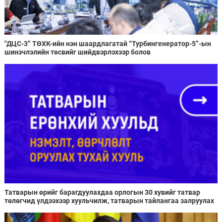
"ДЦС-3” ТӨХК-ийн нэн шаардлагатай “Турбингенератор-5”-ын
шинэчлэлийн төсвийг шийдвэрлэхээр болов
Татварын өрийг барагдуулахдаа орлогын 30 хувийг татвар
төлөгчид үлдээхээр хуульчилж, татварын тайлангаа залруулах
хугацааг хоёр жил болгон сунгажээ