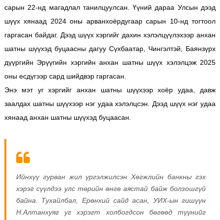
сарын 22-нд магадлал танилцуулсан. Үүний дараа Улсын дээд
шүүх хянаад 2024 оны арванхоёрдугаар сарын 10-нд тогтоол
гаргасан байдаг. Дээд шүүх хэргийг дахин хэлэлцүүлэхээр анхан
шатны шүүхэд буцаасны дагуу Сүхбаатар, Чингэлтэй, Баянзүрх
дүүргийн Эрүүгийн хэргийн анхан шатны шүүх хэлэлцэж 2025
оны есдүгээр сард шийдвэр гаргасан.
Энэ мэт уг хэргийг анхан шатны шүүхээр хоёр удаа, давж
заалдах шатны шүүхээр нэг удаа хэлэлцсэн. Дээд шүүх нэг удаа
хянаад анхан шатны шүүхэд буцаасан.
Ийнхүү гурван жил үргэлжилсэн Хөгжлийн банкны гэх
хэрэг сүүлдээ улс төрийн өнгө аястай байж болзошгүй
байна. Тухайлбал, Ерөнхий сайд асан, УИХ-ын гишүүн
Н.Алтанхуяг уг хэрэгт холбогдсон бөгөөд түүнийг