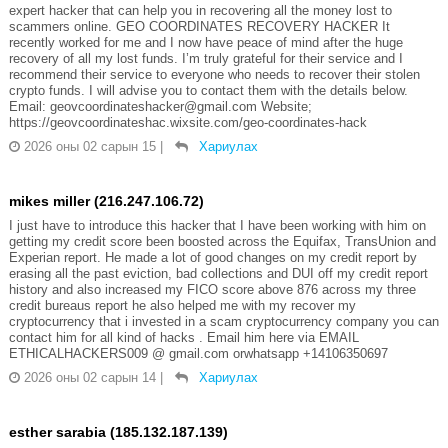
expert hacker that can help you in recovering all the money lost to
scammers online. GEO COORDINATES RECOVERY HACKER It
recently worked for me and I now have peace of mind after the huge
recovery of all my lost funds. I’m truly grateful for their service and I
recommend their service to everyone who needs to recover their stolen
crypto funds. I will advise you to contact them with the details below.
Email: geovcoordinateshacker@gmail.com Website;
https://geovcoordinateshac.wixsite.com/geo-coordinates-hack
2026 оны 02 сарын 15
|
Хариулах
mikes miller (216.247.106.72)
I just have to introduce this hacker that I have been working with him on
getting my credit score been boosted across the Equifax, TransUnion and
Experian report. He made a lot of good changes on my credit report by
erasing all the past eviction, bad collections and DUI off my credit report
history and also increased my FICO score above 876 across my three
credit bureaus report he also helped me with my recover my
cryptocurrency that i invested in a scam cryptocurrency company you can
contact him for all kind of hacks . Email him here via EMAIL
ETHICALHACKERS009 @ gmail.com orwhatsapp +14106350697
2026 оны 02 сарын 14
|
Хариулах
esther sarabia (185.132.187.139)