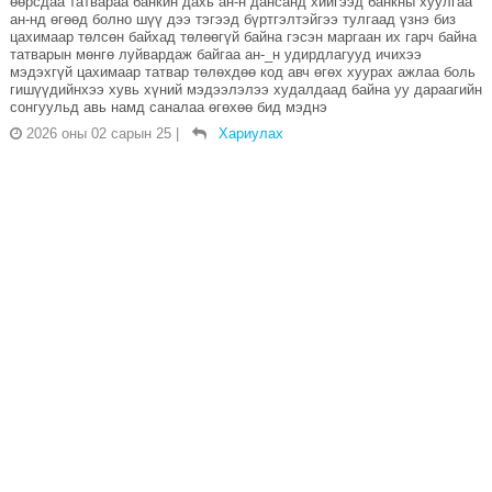
өөрсдаа татвараа банкин дахь ан-н дансанд хийгээд банкны хуулгаа
ан-нд өгөөд болно шүү дээ тэгээд бүртгэлтэйгээ тулгаад үзнэ биз
цахимаар төлсөн байхад төлөөгүй байна гэсэн маргаан их гарч байна
татварын мөнгө луйвардаж байгаа ан-_н удирдлагууд ичихээ
мэдэхгүй цахимаар татвар төлөхдөө код авч өгөх хуурах ажлаа боль
гишүүдийнхээ хувь хүний мэдээлэлээ худалдаад байна уу дараагийн
сонгуульд авь намд саналаа өгөхөө бид мэднэ
2026 оны 02 сарын 25
|
Хариулах