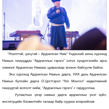
“Нээлттэй, цэгцтэй – Ардчилсан Нам” Үндэсний аяны хүрээнд
Намын гишүүддээ “Ардчиллын гэрэгэ” олгох хүндэтгэлийн арга
хэмжээг Ардчилсан Намаас цувралаар зохион байгуулж байна.
Энэ хүрээнд Ардчилсан Намын дарга, УИХ дахь Ардчилсан
Намын бүлгийн дарга О.Цогтгэрэл “Нэг Монгол” хөдөлгөөний
гишүүдтэй золголт хийж, “Ардчиллын гэрэгэ”-г гардууллаа.
Уулзалтын үеэр намын дарга ардчиллын үнэт зүйл,
институцийн бэхжилтийн талаар байр сууриа илэрхийлэв.