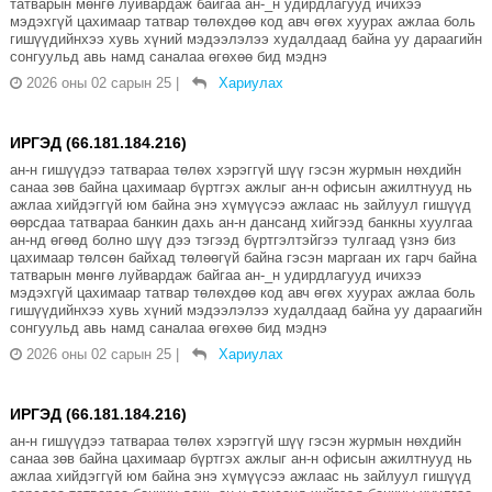
татварын мөнгө луйвардаж байгаа ан-_н удирдлагууд ичихээ
мэдэхгүй цахимаар татвар төлөхдөө код авч өгөх хуурах ажлаа боль
гишүүдийнхээ хувь хүний мэдээлэлээ худалдаад байна уу дараагийн
сонгуульд авь намд саналаа өгөхөө бид мэднэ
2026 оны 02 сарын 25
|
Хариулах
ИРГЭД (66.181.184.216)
ан-н гишүүдээ татвараа төлөх хэрэггүй шүү гэсэн журмын нөхдийн
санаа зөв байна цахимаар бүртгэх ажлыг ан-н офисын ажилтнууд нь
ажлаа хийдэггүй юм байна энэ хүмүүсээ ажлаас нь зайлуул гишүүд
өөрсдаа татвараа банкин дахь ан-н дансанд хийгээд банкны хуулгаа
ан-нд өгөөд болно шүү дээ тэгээд бүртгэлтэйгээ тулгаад үзнэ биз
цахимаар төлсөн байхад төлөөгүй байна гэсэн маргаан их гарч байна
татварын мөнгө луйвардаж байгаа ан-_н удирдлагууд ичихээ
мэдэхгүй цахимаар татвар төлөхдөө код авч өгөх хуурах ажлаа боль
гишүүдийнхээ хувь хүний мэдээлэлээ худалдаад байна уу дараагийн
сонгуульд авь намд саналаа өгөхөө бид мэднэ
2026 оны 02 сарын 25
|
Хариулах
ИРГЭД (66.181.184.216)
ан-н гишүүдээ татвараа төлөх хэрэггүй шүү гэсэн журмын нөхдийн
санаа зөв байна цахимаар бүртгэх ажлыг ан-н офисын ажилтнууд нь
ажлаа хийдэггүй юм байна энэ хүмүүсээ ажлаас нь зайлуул гишүүд