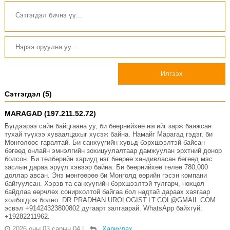
Илгээх
Сэтгэгдэл (5)
MARAGAD (197.211.52.72)
Бүгдээрээ сайн байцгаана уу, би бөөрнийхөө нэгийг зарж баяжсан
тухай түүхээ хуваалцахыг хүсэж байна. Намайг Марагад гэдэг, би
Монголоос гаралтай. Би санхүүгийн хувьд бэрхшээлтэй байсан
бөгөөд онлайн эмнэлгийн зохицуулалтаар дамжуулан эрхтний донор
болсон. Би төлбөрийн хариуд нэг бөөрөө хандивласан бөгөөд мэс
заслын дараа эрүүл хэвээр байна. Би бөөрнийхөө төлөө 780,000
доллар авсан. Энэ мөнгөөрөө би Монголд өөрийн гэсэн компани
байгуулсан. Хэрэв та санхүүгийн бэрхшээлтэй тулгарч, нөхцөл
байдлаа өөрчлөх сонирхолтой байгаа бол надтай дараах хаягаар
холбогдож болно: DR.PRADHAN.UROLOGIST.LT.COL@GMAIL.COM
эсвэл +91424323800802 дугаарт залгаарай. WhatsApp байхгүй:
+19282211962.
2026 оны 03 сарын 04
|
Хариулах