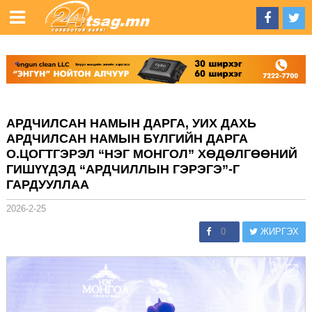
АРДЧИЛСАН НАМЫН ДАРГА, УИХ ДАХЬ
АРДЧИЛСАН НАМЫН БҮЛГИЙН ДАРГА
О.ЦОГТГЭРЭЛ “НЭГ МОНГОЛ” ХӨДӨЛГӨӨНИЙ
ГИШҮҮДЭД “АРДЧИЛЛЫН ГЭРЭГЭ”-Г
ГАРДУУЛЛАА
2026-2-25
0
ЖИРГЭХ