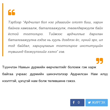
Тэрбээр “Ардчилал бол нэг удаагийн ололт биш, харин
байнга хамгаалж, баталгаажуулж, төгөлдөржүүлж байх
ёстой тогтолцоо. Тиймээс ардчиллыг дархлан
баталгаажуулна гэдэг нь хууль дээдлэх ёс, хүний эрх, ил
тод байдал, хариуцлагын тогтолцоог институцийн
түвшинд бэхжүүлэхийг хэлнэ” гэв.
Түүнчлэн Намын дүрмийн өөрчлөлтийг боломж гэж харж
байгаа учраас дүрмийн шинэчлэлээр Ардчилсан Нам илүү
нээлттэй, цэгцтэй нам болж төлөвшинө гэжээ.
0
ЖИРГЭХ