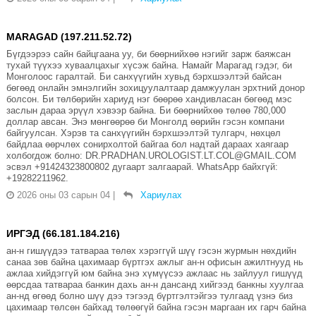
MARAGAD (197.211.52.72)
Бүгдээрээ сайн байцгаана уу, би бөөрнийхөө нэгийг зарж баяжсан
тухай түүхээ хуваалцахыг хүсэж байна. Намайг Марагад гэдэг, би
Монголоос гаралтай. Би санхүүгийн хувьд бэрхшээлтэй байсан
бөгөөд онлайн эмнэлгийн зохицуулалтаар дамжуулан эрхтний донор
болсон. Би төлбөрийн хариуд нэг бөөрөө хандивласан бөгөөд мэс
заслын дараа эрүүл хэвээр байна. Би бөөрнийхөө төлөө 780,000
доллар авсан. Энэ мөнгөөрөө би Монголд өөрийн гэсэн компани
байгуулсан. Хэрэв та санхүүгийн бэрхшээлтэй тулгарч, нөхцөл
байдлаа өөрчлөх сонирхолтой байгаа бол надтай дараах хаягаар
холбогдож болно: DR.PRADHAN.UROLOGIST.LT.COL@GMAIL.COM
эсвэл +91424323800802 дугаарт залгаарай. WhatsApp байхгүй:
+19282211962.
2026 оны 03 сарын 04
|
Хариулах
ИРГЭД (66.181.184.216)
ан-н гишүүдээ татвараа төлөх хэрэггүй шүү гэсэн журмын нөхдийн
санаа зөв байна цахимаар бүртгэх ажлыг ан-н офисын ажилтнууд нь
ажлаа хийдэггүй юм байна энэ хүмүүсээ ажлаас нь зайлуул гишүүд
өөрсдаа татвараа банкин дахь ан-н дансанд хийгээд банкны хуулгаа
ан-нд өгөөд болно шүү дээ тэгээд бүртгэлтэйгээ тулгаад үзнэ биз
цахимаар төлсөн байхад төлөөгүй байна гэсэн маргаан их гарч байна