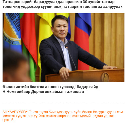
Татварын өрийг барагдуулахдаа орлогын 30 хувийг татвар
төлөгчид үлдээхээр хуульчилж, татварын тайлангаа залруулах
хугацааг хоёр жил болгон сунгажээ
Өвөлжилтийн бэлтгэл ажлын хүрээнд Шадар сайд
Н.Номтойбаяр Дорноговь аймагт ажиллав
АНХААРУУЛГА: Та сэтгэгдэл бичихдээ хууль зүйн болон ёс суртахууны хэм
хэмжээг хүндэтгэнэ үү. Хэм хэмжээ зөрчсөн сэтгэгдэлийг админ устгах
эрхтэй.