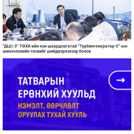
"ДЦС-3” ТӨХК-ийн нэн шаардлагатай “Турбингенератор-5”-ын
шинэчлэлийн төсвийг шийдвэрлэхээр болов