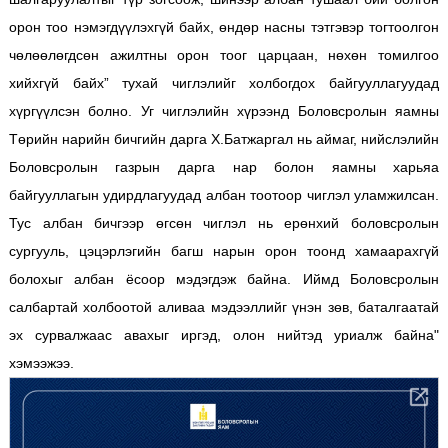
орон тоо нэмэгдүүлэхгүй байх, өндөр насны тэтгэвэр тогтоолгон
чөлөөлөгдсөн ажилтны орон тоог царцаан, нөхөн томилгоо
хийхгүй байх” тухай чиглэлийг холбогдох байгууллагуудад
хүргүүлсэн болно. Уг чиглэлийн хүрээнд Боловсролын яамны
Төрийн нарийн бичгийн дарга Х.Батжаргал нь аймаг, нийслэлийн
Боловсролын газрын дарга нар болон яамны харьяа
байгууллагын удирдлагуудад албан тоотоор чиглэл уламжилсан.
Тус албан бичгээр өгсөн чиглэл нь ерөнхий боловсролын
сургууль, цэцэрлэгийн багш нарын орон тоонд хамаарахгүй
болохыг албан ёсоор мэдэгдэж байна. Иймд Боловсролын
салбартай холбоотой аливаа мэдээллийг үнэн зөв, баталгаатай
эх сурвалжаас авахыг иргэд, олон нийтэд уриалж байна"
хэмээжээ.