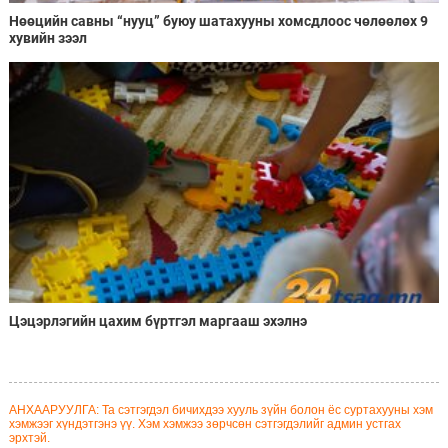
Нөөцийн савны “нууц” буюу шатахууны хомсдлоос чөлөөлөх 9
хувийн зээл
Цэцэрлэгийн цахим бүртгэл маргааш эхэлнэ
АНХААРУУЛГА: Та сэтгэгдэл бичихдээ хууль зүйн болон ёс суртахууны хэм
хэмжээг хүндэтгэнэ үү. Хэм хэмжээ зөрчсөн сэтгэгдэлийг админ устгах
эрхтэй.