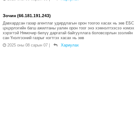
Зочин (66.181.191.243)
Давхардсан газар агентлаг удирдлагын орон тоогоо хасах нь зөв ЕБС
цэцэрлэгийн багш ажилтаны уалин орон тоог энэ хэмнэлтээсээ нэмэх
хэрэгтэй Нямочир билүү даргатай байгууллага боловсорлын зээлийн
сан Үнэлгээний газрыг нэгтгэх хасах нь зөв
2025 оны 08 сарын 07
|
Хариулах