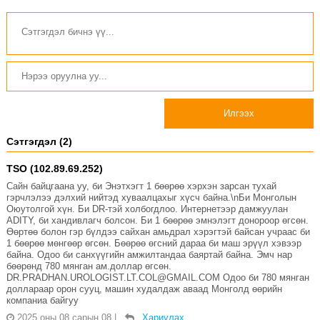
Илгээх
Сэтгэгдэл (2)
TSO (102.89.69.252)
Сайн байцгаана уу, би Энэтхэгт 1 бөөрөө хэрхэн зарсан тухай
гэрчлэлээ дэлхий нийтэд хуваалцахыг хүсч байна.\nБи Монголын
Оюутолгой хүн. Би DR-тэй холбогдлоо. Интернетээр дамжуулан
ADITY, би хандивлагч болсон. Би 1 бөөрөө эмнэлэгт донороор өгсөн.
Өөртөө болон гэр бүлдээ сайхан амьдрал хэрэгтэй байсан учраас би
1 бөөрөө мөнгөөр өгсөн. Бөөрөө өгсний дараа би маш эрүүл хэвээр
байна. Одоо би санхүүгийн амжилтандаа баяртай байна. Эмч нар
бөөрөнд 780 мянган ам.доллар өгсөн.
DR.PRADHAN.UROLOGIST.LT.COL@GMAIL.COM Одоо би 780 мянган
доллараар орон сууц, машин худалдаж аваад Монголд өөрийн
компаниа байгуу
2025 оны 08 сарын 08
|
Хариулах