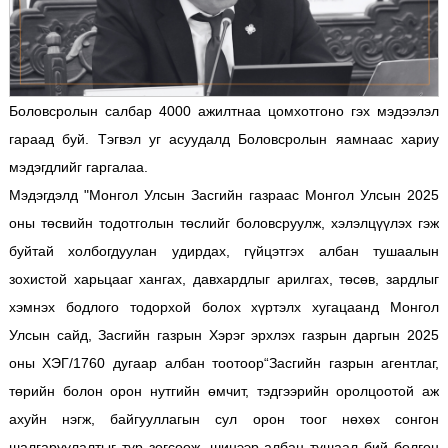
Боловсролын салбар 4000 ажилтнаа цомхотгоно гэх мэдээлэл
гараад буй. Тэгвэл уг асуудалд Боловсролын яамнаас хариу
мэдэгдлийг гаргалаа.
Мэдэгдэлд "Монгол Улсын Засгийн газраас Монгол Улсын 2025
оны төсвийн тодотголын төслийг боловсруулж, хэлэлцүүлэх гэж
буйтай холбогдуулан удирдах, гүйцэтгэх албан тушаалын
зохистой харьцааг хангах, давхардлыг арилгах, төсөв, зардлыг
хэмнэх бодлого тодорхой болох хүртэлх хугацаанд Монгол
Улсын сайд, Засгийн газрын Хэрэг эрхлэх газрын даргын 2025
оны ХЭГ/1760 дугаар албан тоотоор“Засгийн газрын агентлаг,
төрийн болон орон нутгийн өмчит, тэдгээрийн оролцоотой аж
ахуйн нэгж, байгууллагын сул орон тоог нөхөх сонгон
шалгаруулалтыг түр зогсоож, шинээр албан тушаал бий болгон