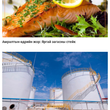
Амралтын өдрийн жор: Яргай загасны стейк