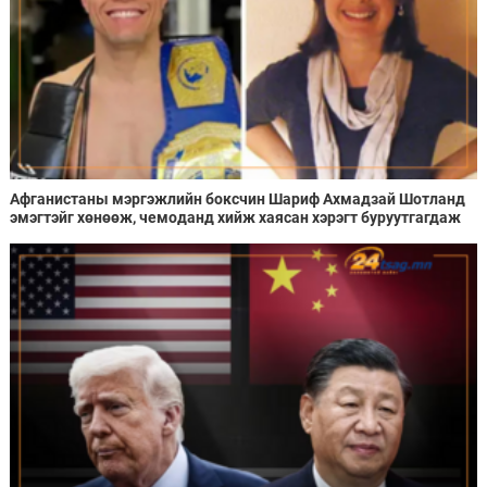
Афганистаны мэргэжлийн боксчин Шариф Ахмадзай Шотланд
эмэгтэйг хөнөөж, чемоданд хийж хаясан хэрэгт буруутгагдаж
байна