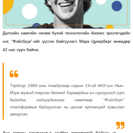
Дэлхийн хамгийн нөлөө бүхий технологийн бизнес эрхлэгчдийн
нэг, “Фэйсбүүк”-ийг үүсгэн байгуулагч Марк Цукерберг өнөөдөр
42 нас хүрч байна.
Тэрбээр 1984 оны тавдугаар сарын 14-нд АНУ-ын Нью-
Йорк мужид төрсөн бөгөөд Харвардын их сургуульд сурч
байхдаа найзуудынхаа хамтаар “Фэйсбүүк”
платформыг байгуулсан нь цахим ертөнцөд хувьсгал
авчирсан.
Анх зөвхөн оюутнуудыг холбох зорилготой байсан уг