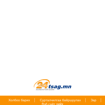
Холбоо барих
Сурталчилгаа байршуулах
Зар
Вэб сайт
хийх