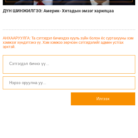
ДҮН ШИНЖИЛГЭЭ: Америк- Хятадын эмзэг харилцаа
АНХААРУУЛГА: Та сэтгэгдэл бичихдээ хууль зүйн болон ёс суртахууны хэм
хэмжээг хүндэтгэнэ үү. Хэм хэмжээ зөрчсөн сэтгэгдэлийг админ устгах
эрхтэй.
Илгээх