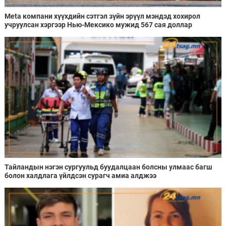
Meta компани хүүхдийн сэтгэл зүйн эрүүл мэндэд хохирол
учруулсан хэргээр Нью-Мексико мужид 567 сая доллар
төлөхөөр болжээ
Тайландын нэгэн сургуульд буудалцаан болсны улмаас багш
болон халдлага үйлдсэн сурагч амиа алджээ