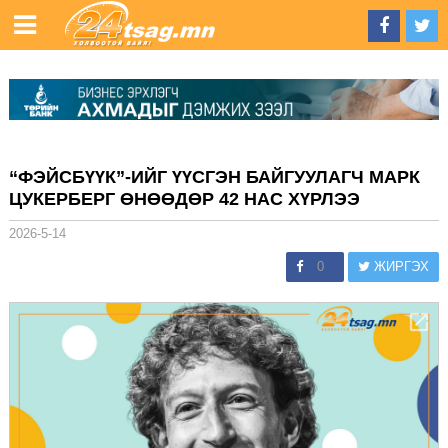
“ФЭЙСБҮҮК”-ИЙГ ҮҮСГЭН БАЙГУУЛАГЧ МАРК
ЦУКЕРБЕРГ ӨНӨӨДӨР 42 НАС ХҮРЛЭЭ
2026-5-14
0
ЖИРГЭХ