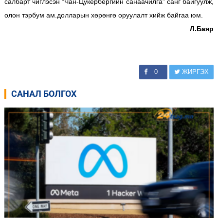
салбарт чиглэсэн “Чан-Цукербергийн санаачилга” санг байгуулж,
олон тэрбум ам.долларын хөрөнгө оруулалт хийж байгаа юм.
Л.Баяр
0
ЖИРГЭХ
САНАЛ БОЛГОХ