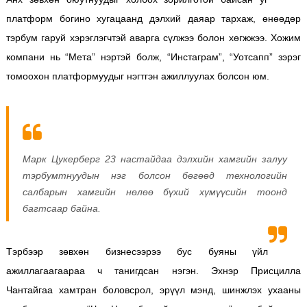
платформ богино хугацаанд дэлхий даяар тархаж, өнөөдөр
тэрбум гаруй хэрэглэгчтэй аварга сүлжээ болон хөгжжээ. Хожим
компани нь “Мета” нэртэй болж, “Инстаграм”, “Уотсапп” зэрэг
томоохон платформуудыг нэгтгэн ажиллуулах болсон юм.
Марк Цукерберг 23 настайдаа дэлхийн хамгийн залуу
тэрбумтнуудын нэг болсон бөгөөд технологийн
салбарын хамгийн нөлөө бүхий хүмүүсийн тоонд
багтсаар байна.
Тэрбээр зөвхөн бизнесээрээ бус буяны үйл
ажиллагаагаараа ч танигдсан нэгэн. Эхнэр Присцилла
Чантайгаа хамтран боловсрол, эрүүл мэнд, шинжлэх ухааны