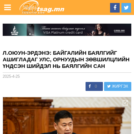
Л.ОЮУН-ЭРДЭНЭ: БАЙГАЛИЙН БАЯЛГИЙГ
АШИГЛАДАГ УЛС, ОРНУУДЫН ЗӨВШИЛЦЛИЙН
ҮНДСЭН ШИЙДЭЛ НЬ БАЯЛГИЙН САН
2025-4-25
0
ЖИРГЭХ