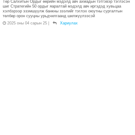
Төр Салхитын Ордыг өөрийн мэдэлд авч ахмадын тэтгэвэр тэглэсэн
шиг Стратегийн 50 ордыг яаралтай мэдэлд авч иргэдэд хувьцаа
хэлбэрээр эзэмшүүлж банкны зээлийг тэглэх оюутны сургалтын
төлбөр орон сууцны урьдчилгаанд шилжүүлээсэй
2025 оны 04 сарын 25
|
Хариулах