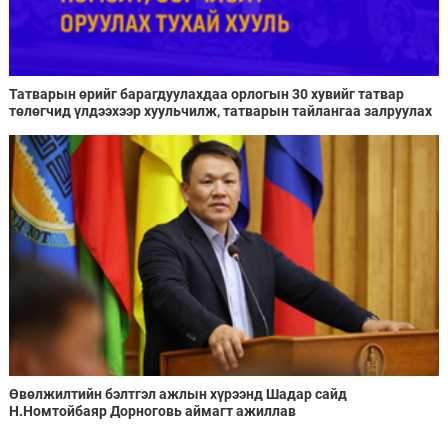
Татварын өрийг барагдуулахдаа орлогын 30 хувийг татвар
төлөгчид үлдээхээр хуульчилж, татварын тайлангаа залруулах
хугацааг хоёр жил болгон сунгажээ
Өвөлжилтийн бэлтгэл ажлын хүрээнд Шадар сайд
Н.Номтойбаяр Дорноговь аймагт ажиллав