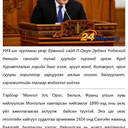
УИХ-ын чуулганы үеэр Ерөнхий сайд Л.Оюун-Эрдэнэ Үндэсний
бялгийн сангийн тухай хуулийн хүрээнд иргэн бүрд
Хуримтлалын нэрийн данс нээж, эрүүл мэнд, боловсрол, орон
сууцны зорилгоор зарцуулах ажлын зохион байгуулалт,
хэрэгжилтийн талаар мэдээлэл хийлээ.
Тэрбээр "Монгол Улс Орос, Бельги, Франц улсын хувь
нийлүүлсэн Монголын хамтарсан нийгэмлэг 1890-ээд оны үеэс
үйл ажиллагаагаа эхлүүлж байсан түүхтэй. Энэ цаг үеэс
геологийн хайгуул судалгаа эрчимжиж 1924 онд Сангийн яаманд
Баялгийг бадруулах хэлтэс байгуулсан нь ашигт малтмалыг