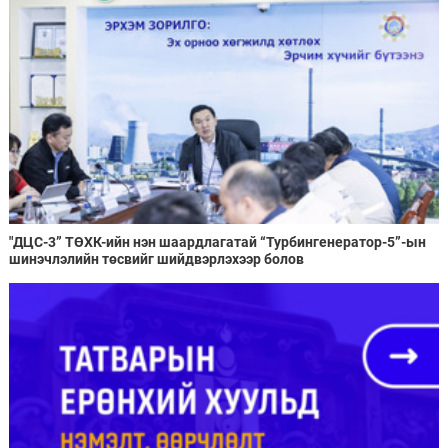
"ДЦС-3” ТӨХК-ийн нэн шаардлагатай “Турбингенератор-5”-ын
шинэчлэлийн төсвийг шийдвэрлэхээр болов