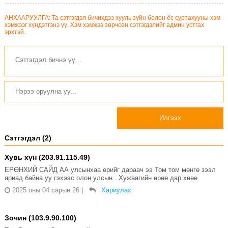
АНХААРУУЛГА: Та сэтгэгдэл бичихдээ хууль зүйн болон ёс суртахууны хэм
хэмжээг хүндэтгэнэ үү. Хэм хэмжээ зөрчсөн сэтгэгдэлийг админ устгах
эрхтэй.
Илгээх
Сэтгэгдэл (2)
Хувь хүн (203.91.115.49)
ЕРӨНХИЙ САЙД АА улсынхаа өрийг дараач ээ Том том мөнгө зээл
яриад байна уу гэхээс олон улсын . Хужаагийн өрөө дар хөөе
2025 оны 04 сарын 26
|
Хариулах
Зочин (103.9.90.100)