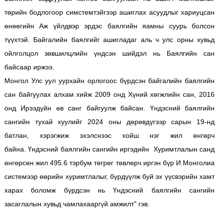
төрийн бодлогоор симстемтэйгээр ашиглах асуудлыг хариуцсан
өнөөгийн Аж үйлдвэр эрдэс баялгийн яамны суурь болсон
түүхтэй.
Байгалийн баялгийг ашигладаг аль ч улс орны хувьд
ойлголцол зөвшилцлийн үндсэн шийдэл нь Баялгийн сан
байсаар иржээ.
Монгол Улс уул уурхайн орлогоос бүрдсэн байгалийн баялгийн
сан байгуулах алхам хийж 2009 онд Хүний хөгжлийн сан, 2016
онд Ирээдүйн өв санг байгуулж байсан.
Үндэсний баялгийн
сангийн тухай хуулийг 2024 оны дөрөвдүгээр сарын 19-нд
батлан, хэрэгжиж эхэлснээс хойш нэг жил өнгөрч
байна.
Үндэсний баялгийн сангийн иргэдийн Хуримтлалын санд
өнгөрсөн жил 495.6 тэрбум төгрөг төвлөрч иргэн бүр И Монголиа
системээр өөрийн хуримтлалыг, бүрдүүлж буй эх үүсвэрийн хамт
харах боломж бүрдсэн нь Үндэсний баялгийн сангийн
засаглалын хувьд чамлахааргүй амжилт" гэв.