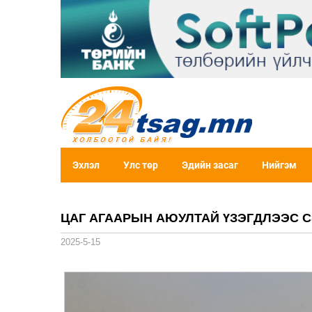
Эхлэл
Улс төр
Эдийн засаг
Нийгэм
ЦАГ АГААРЫН АЮУЛТАЙ ҮЗЭГДЛЭЭС 
2025-5-15