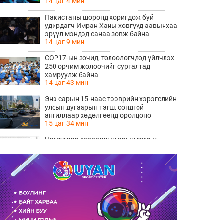
14 цаг 4 мин
Пакистаны шоронд хоригдож буй
удирдагч Имран Ханы хөвгүүд аавынхаа
эрүүл мэндэд санаа зовж байна
14 цаг 9 мин
COP17-ын зочид, төлөөлөгчдөд үйлчлэх
250 орчим жолоочийг сургалтад
хамруулж байна
14 цаг 43 мин
Энэ сарын 15-наас тээврийн хэрэгслийн
улсын дугаарын тэгш, сондгой
ангиллаар хөдөлгөөнд оролцоно
15 цаг 34 мин
Нэгдүгээр хорооллын арын замыг
наймдугаар сарын 6-ны 23:00 цагаас түр
хааж, борооны ус зайлуулах шугамын
15 цаг 36 мин
хөндлөн сэтэлгээ хийнэ
“Туул усан цогцолбор” төслийн
нэгдүгээр шатны ТЭЗҮ-ийг
боловсруулах ажил 90 хувийн
15 цаг 38 мин
гүйцэтгэлтэй байна