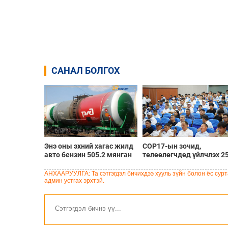
САНАЛ БОЛГОХ
Энэ оны эхний хагас жилд
COP17-ын зочид,
авто бензин 505.2 мянган
төлөөлөгчдөд үйлчлэх 2
тонн, дизель түлш 956.7
орчим жолоочийг
мянган тонн импортолжээ
сургалтад хамруулж бай
АНХААРУУЛГА: Та сэтгэгдэл бичихдээ хууль зүйн болон ёс сурта
админ устгах эрхтэй.