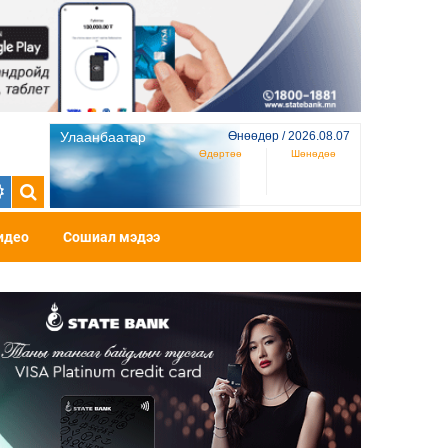
Улаанбаатар
Өнөөдөр / 2026.08.07
Өдөртөө
Шөнөдөө
идео
Сошиал мэдээ