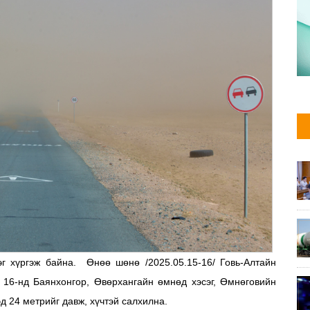
ээг хүргэж байна.
Өнөө шөнө /2025.05.15-16/ Говь-Алтайн
 16-нд Баянхонгор, Өвөрхангайн өмнөд хэсэг, Өмнөговийн
д 24 метрийг давж, хүчтэй салхилна.