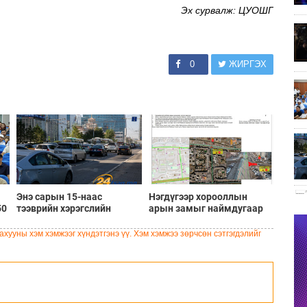
Эх сурвалж: ЦУОШГ
0
ЖИРГЭХ
Энэ сарын 15-наас
Нэгдүгээр хорооллын
50
тээврийн хэрэгслийн
арын замыг наймдугаар
улсын дугаарын тэгш,
сарын 6-ны 23:00 цагаас
на
сондгой ангиллаар
түр хааж, борооны ус
хууны хэм хэмжээг хүндэтгэнэ үү. Хэм хэмжээ зөрчсөн сэтгэгдэлийг
хөдөлгөөнд оролцоно
зайлуулах шугамын
хөндлөн сэтэлгээ хийнэ