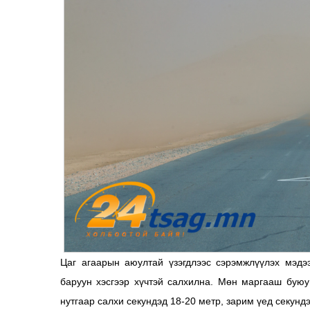
Цаг агаарын аюултай үзэгдлээс сэрэмжлүүлэх мэд
баруун хэсгээр хүчтэй салхилна. Мөн маргааш буюу
нутгаар салхи секундэд 18-20 метр, зарим үед секундэ