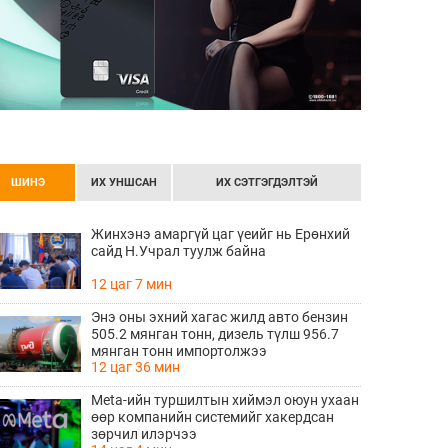
ШИНЭ
ИХ УНШСАН
ИХ СЭТГЭГДЭЛТЭЙ
Жинхэнэ амаргүй цаг үеийг нь Ерөнхий
сайд Н.Учрал туулж байна
12 цаг 7 мин
Энэ оны эхний хагас жилд авто бензин
505.2 мянган тонн, дизель түлш 956.7
мянган тонн импортолжээ
12 цаг 36 мин
Meta-ийн туршилтын хиймэл оюун ухаан
өөр компанийн системийг хакердсан
зөрчил илэрчээ