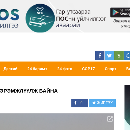
Дэлхий
24 баримт
24 фото
COP17
Спорт
В
СЭРЭМЖЛҮҮЛЖ БАЙНА
0
ЖИРГЭХ