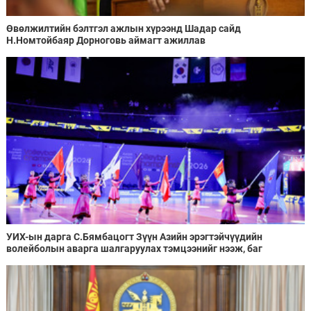
Өвөлжилтийн бэлтгэл ажлын хүрээнд Шадар сайд
Н.Номтойбаяр Дорноговь аймагт ажиллав
УИХ-ын дарга С.Бямбацогт Зүүн Азийн эрэгтэйчүүдийн
волейболын аварга шалгаруулах тэмцээнийг нээж, баг
тамирчдад амжилт хүслээ