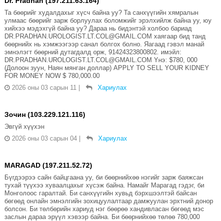
Dr. Pradhan (197.211.63.164)
Та бөөрийг худалдахыг хүсч байна уу? Та санхүүгийн хямралын
улмаас бөөрийг зарж борлуулах боломжийг эрэлхийлж байна уу, юу
хийхээ мэдэхгүй байна уу? Дараа нь бидэнтэй холбоо бариад
DR.PRADHAN.UROLOGIST.LT.COL@GMAIL.COM хаягаар бид танд
бөөрнийх нь хэмжээгээр санал болгох болно. Яагаад гэвэл манай
эмнэлэгт бөөрний дутагдалд орж, 91424323800802. имэйл:
DR.PRADHAN.UROLOGIST.LT.COL@GMAIL.COM Yнэ: $780, 000
(Долоон зуун, Наян мянган доллар) APPLY TO SELL YOUR KIDNEY
FOR MONEY NOW $ 780,000.00
2026 оны 03 сарын 11
|
Хариулах
Зочин (103.229.121.116)
Эвгүй хүүхэн
2026 оны 03 сарын 04
|
Хариулах
MARAGAD (197.211.52.72)
Бүгдээрээ сайн байцгаана уу, би бөөрнийхөө нэгийг зарж баяжсан
тухай түүхээ хуваалцахыг хүсэж байна. Намайг Марагад гэдэг, би
Монголоос гаралтай. Би санхүүгийн хувьд бэрхшээлтэй байсан
бөгөөд онлайн эмнэлгийн зохицуулалтаар дамжуулан эрхтний донор
болсон. Би төлбөрийн хариуд нэг бөөрөө хандивласан бөгөөд мэс
заслын дараа эрүүл хэвээр байна. Би бөөрнийхөө төлөө 780,000