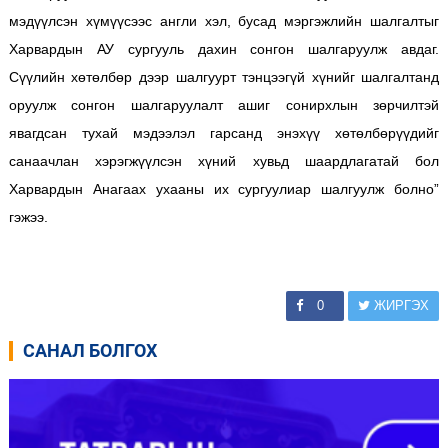
мэдүүлсэн хүмүүсээс англи хэл, бусад мэргэжлийн шалгалтыг
Харвардын АУ сургууль дахин сонгон шалгаруулж авдаг.
Сүүлийн хөтөлбөр дээр шалгуурт тэнцээгүй хүнийг шалгалтанд
оруулж сонгон шалгаруулалт ашиг сонирхлын зөрчилтэй
явагдсан тухай мэдээлэл гарсанд энэхүү хөтөлбөрүүдийг
санаачлан хэрэгжүүлсэн хүний хувьд шаардлагатай бол
Харвардын Анагаах ухааны их сургуулиар шалгуулж болно”
гэжээ.
0
ЖИРГЭХ
САНАЛ БОЛГОХ