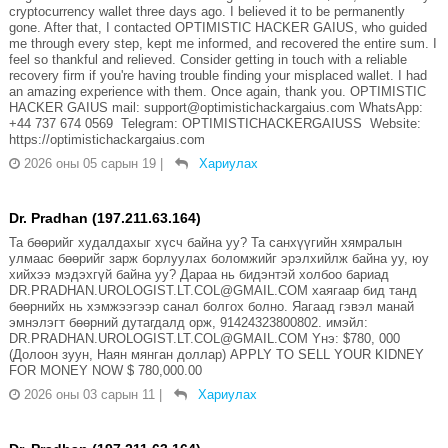
cryptocurrency wallet three days ago. I believed it to be permanently
gone. After that, I contacted OPTIMISTIC HACKER GAIUS, who guided
me through every step, kept me informed, and recovered the entire sum. I
feel so thankful and relieved. Consider getting in touch with a reliable
recovery firm if you're having trouble finding your misplaced wallet. I had
an amazing experience with them. Once again, thank you. OPTIMISTIC
HACKER GAIUS mail: support@optimistichackargaius.com WhatsApp:
+44 737 674 0569 Telegram: OPTIMISTICHACKERGAIUSS Website:
https://optimistichackargaius.com
2026 оны 05 сарын 19
|
Хариулах
Dr. Pradhan (197.211.63.164)
Та бөөрийг худалдахыг хүсч байна уу? Та санхүүгийн хямралын
улмаас бөөрийг зарж борлуулах боломжийг эрэлхийлж байна уу, юу
хийхээ мэдэхгүй байна уу? Дараа нь бидэнтэй холбоо бариад
DR.PRADHAN.UROLOGIST.LT.COL@GMAIL.COM хаягаар бид танд
бөөрнийх нь хэмжээгээр санал болгох болно. Яагаад гэвэл манай
эмнэлэгт бөөрний дутагдалд орж, 91424323800802. имэйл:
DR.PRADHAN.UROLOGIST.LT.COL@GMAIL.COM Yнэ: $780, 000
(Долоон зуун, Наян мянган доллар) APPLY TO SELL YOUR KIDNEY
FOR MONEY NOW $ 780,000.00
2026 оны 03 сарын 11
|
Хариулах