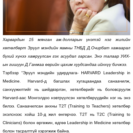
Харвардын 15 мянган ам.долларын үнэтэй нэг жилийн
хөтөлбөрт Эрүүл мэндийн яамны ТНБД Д.Очирбат хамаарал
бүхий хүнээ хамруулсан гэх асуудал гарсан. Энэ талаар УИХ-
ын гишүүн Д.Ганмаа өөрийн цахим хуудсандаа ийнхүү бичжээ.
Тэрбээр “Эрүүл мэндийн удирдлага- HARVARD Leadership in
Medicine. Harvard-д багшлах хугацаандаа санаачилж,
санхүүжилтийг нь шийдвэрлэн, хөтөлбөрийг нь боловсруулж
Harvard-аас Монголдоо нэвтрүүлсэн хөтөлбөрүүдийн нэг нь энэ
билээ. Санаачилсан анхны T2T (Training to Teachers) хөтөлбөр
эхэлснээс хойш 10-д жил өнгөрчээ. T2T нь T2C (Training to
Clinicians) болон өргөжин, өдгөө Leadership in Medicine хөтөлбөр
болон тасралтгүй хэрэгжиж байна.