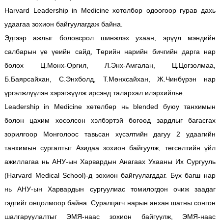
Harvard Leadership in Medicine хөтөлбөр одоогоор гурав дахь
удаагаа зохион байгуулагдаж байна.
Эдгээр ажлыг боловсрол шинжлэх ухаан, эрүүл мэндийн
салбарын үе үеийн сайд, Төрийн нарийн бичгийн дарга нар
болох Ц.Мөнх-Оргил, Л.Энх-Амгалан, Ц.Цогзолмаа,
Б.Баярсайхан, С.Энхболд, Т.Мөнхсайхан, Ж.Чинбүрэн нар
үргэлжлүүлэн хэрэгжүүлж ирсэнд талархал илэрхийлье.
Leadership in Medicine хөтөлбөр нь blended буюу танхимын
болон цахим хосолсон хэлбэртэй бөгөөд зардлыг багасгах
зорилгоор Монголоос тавьсан хүсэлтийн дагуу 2 удаагийн
танхимын сургалтыг Азидаа зохион байгуулж, төгсөлтийн үйл
ажиллагаа нь АНУ-ын Харвардын Анагаах Ухааны Их Сургууль
(Harvard Medical School)-д зохион байгуулагддаг. Бүх багш нар
нь АНУ-ын Харвардын сургуулиас томилогдон очиж заадаг
гэдгийг онцолмоор байна. Суралцагч нарын анхан шатны сонгон
шалгаруулалтыг ЭМЯ-наас зохион байгуулж, ЭМЯ-наас