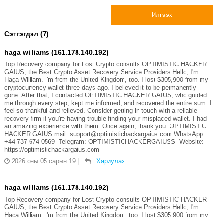
Илгээх
Сэтгэгдэл (7)
haga williams (161.178.140.192)
Top Recovery company for Lost Crypto consults OPTIMISTIC HACKER
GAIUS, the Best Crypto Asset Recovery Service Providers Hello, I'm
Haga William. I'm from the United Kingdom, too. I lost $305,900 from my
cryptocurrency wallet three days ago. I believed it to be permanently
gone. After that, I contacted OPTIMISTIC HACKER GAIUS, who guided
me through every step, kept me informed, and recovered the entire sum. I
feel so thankful and relieved. Consider getting in touch with a reliable
recovery firm if you're having trouble finding your misplaced wallet. I had
an amazing experience with them. Once again, thank you. OPTIMISTIC
HACKER GAIUS mail: support@optimistichackargaius.com WhatsApp:
+44 737 674 0569 Telegram: OPTIMISTICHACKERGAIUSS Website:
https://optimistichackargaius.com
2026 оны 05 сарын 19
|
Хариулах
haga williams (161.178.140.192)
Top Recovery company for Lost Crypto consults OPTIMISTIC HACKER
GAIUS, the Best Crypto Asset Recovery Service Providers Hello, I'm
Haga William. I'm from the United Kingdom, too. I lost $305,900 from my