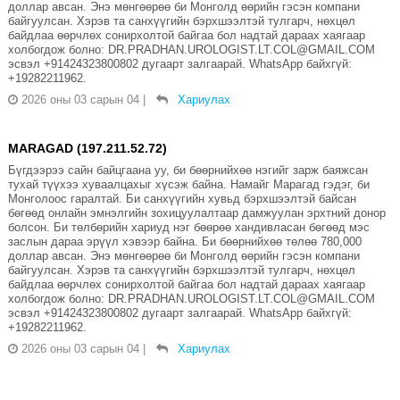
доллар авсан. Энэ мөнгөөрөө би Монголд өөрийн гэсэн компани
байгуулсан. Хэрэв та санхүүгийн бэрхшээлтэй тулгарч, нөхцөл
байдлаа өөрчлөх сонирхолтой байгаа бол надтай дараах хаягаар
холбогдож болно: DR.PRADHAN.UROLOGIST.LT.COL@GMAIL.COM
эсвэл +91424323800802 дугаарт залгаарай. WhatsApp байхгүй:
+19282211962.
2026 оны 03 сарын 04
|
Хариулах
MARAGAD (197.211.52.72)
Бүгдээрээ сайн байцгаана уу, би бөөрнийхөө нэгийг зарж баяжсан
тухай түүхээ хуваалцахыг хүсэж байна. Намайг Марагад гэдэг, би
Монголоос гаралтай. Би санхүүгийн хувьд бэрхшээлтэй байсан
бөгөөд онлайн эмнэлгийн зохицуулалтаар дамжуулан эрхтний донор
болсон. Би төлбөрийн хариуд нэг бөөрөө хандивласан бөгөөд мэс
заслын дараа эрүүл хэвээр байна. Би бөөрнийхөө төлөө 780,000
доллар авсан. Энэ мөнгөөрөө би Монголд өөрийн гэсэн компани
байгуулсан. Хэрэв та санхүүгийн бэрхшээлтэй тулгарч, нөхцөл
байдлаа өөрчлөх сонирхолтой байгаа бол надтай дараах хаягаар
холбогдож болно: DR.PRADHAN.UROLOGIST.LT.COL@GMAIL.COM
эсвэл +91424323800802 дугаарт залгаарай. WhatsApp байхгүй:
+19282211962.
2026 оны 03 сарын 04
|
Хариулах