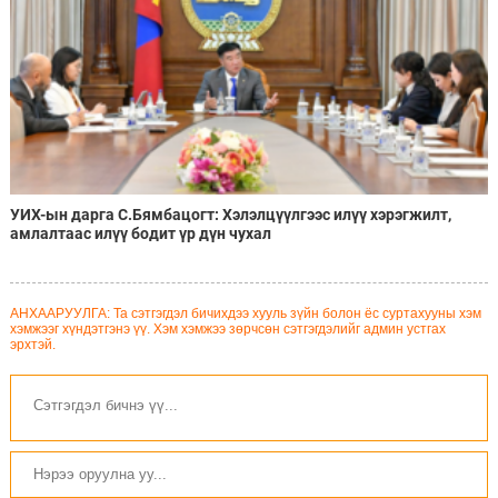
УИХ-ын дарга С.Бямбацогт: Хэлэлцүүлгээс илүү хэрэгжилт,
амлалтаас илүү бодит үр дүн чухал
АНХААРУУЛГА: Та сэтгэгдэл бичихдээ хууль зүйн болон ёс суртахууны хэм
хэмжээг хүндэтгэнэ үү. Хэм хэмжээ зөрчсөн сэтгэгдэлийг админ устгах
эрхтэй.