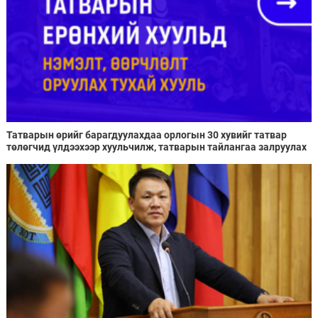
Татварын өрийг барагдуулахдаа орлогын 30 хувийг татвар
төлөгчид үлдээхээр хуульчилж, татварын тайлангаа залруулах
хугацааг хоёр жил болгон сунгажээ