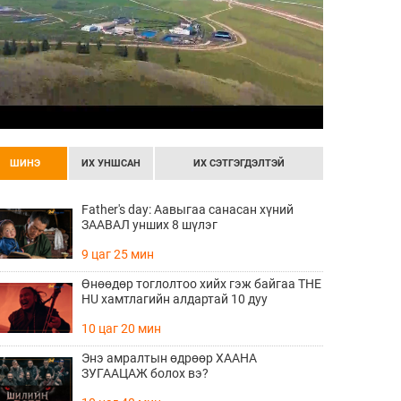
ШИНЭ
ИХ УНШСАН
ИХ СЭТГЭГДЭЛТЭЙ
Father's day: Аавыгаа санасан хүний
ЗААВАЛ унших 8 шүлэг
9 цаг 25 мин
Өнөөдөр тоглолтоо хийх гэж байгаа THE
HU хамтлагийн алдартай 10 дуу
10 цаг 20 мин
Энэ амралтын өдрөөр ХААНА
ЗУГААЦАЖ болох вэ?