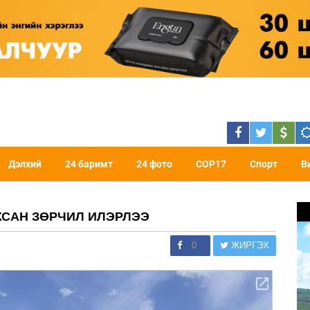
Дэлхий
24 баримт
24 фото
COP17
Спорт
В
ХСАН ЗӨРЧИЛ ИЛЭРЛЭЭ
0
ЖИРГЭХ