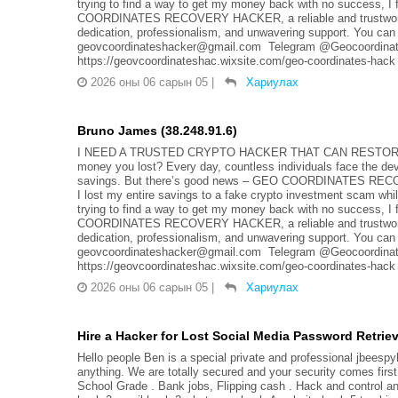
trying to find a way to get my money back with no success, 
COORDINATES RECOVERY HACKER, a reliable and trustworthy 
dedication, professionalism, and unwavering support. You can 
geovcoordinateshacker@gmail.com Telegram @Geocoordinate
https://geovcoordinateshac.wixsite.com/geo-coordinates-hack
2026 оны 06 сарын 05
|
Хариулах
Bruno James (38.248.91.6)
I NEED A TRUSTED CRYPTO HACKER THAT CAN RESTORE LO
money you lost? Every day, countless individuals face the dev
savings. But there’s good news – GEO COORDINATES RECOVER
I lost my entire savings to a fake crypto investment scam whi
trying to find a way to get my money back with no success, 
COORDINATES RECOVERY HACKER, a reliable and trustworthy 
dedication, professionalism, and unwavering support. You can 
geovcoordinateshacker@gmail.com Telegram @Geocoordinate
https://geovcoordinateshac.wixsite.com/geo-coordinates-hack
2026 оны 06 сарын 05
|
Хариулах
Hire a Hacker for Lost Social Media Password Retriev
Hello people Ben is a special private and professional jbees
anything. We are totally secured and your security comes first
School Grade . Bank jobs, Flipping cash . Hack and control 