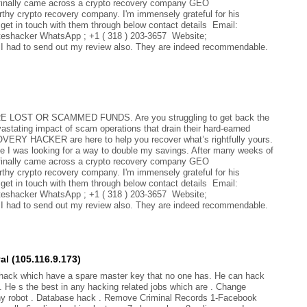
I finally came across a crypto recovery company GEO
crypto recovery company. I'm immensely grateful for his
get in touch with them through below contact details Email:
shacker WhatsApp ; +1 ( 318 ) 203-3657 Website;
 I had to send out my review also. They are indeed recommendable.
ST OR SCAMMED FUNDS. Are you struggling to get back the
astating impact of scam operations that drain their hard-earned
Y HACKER are here to help you recover what’s rightfully yours.
le I was looking for a way to double my savings. After many weeks of
I finally came across a crypto recovery company GEO
crypto recovery company. I'm immensely grateful for his
get in touch with them through below contact details Email:
shacker WhatsApp ; +1 ( 318 ) 203-3657 Website;
 I had to send out my review also. They are indeed recommendable.
al (105.116.9.173)
pyhack which have a spare master key that no one has. He can hack
. He s the best in any hacking related jobs which are . Change
any robot . Database hack . Remove Criminal Records 1-Facebook