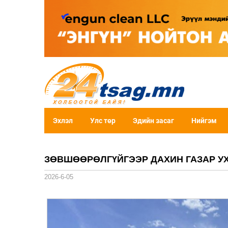
Эхлэл
Улс төр
Эдийн засаг
Нийгэм
ЗӨВШӨӨРӨЛГҮЙГЭЭР ДАХИН ГАЗАР У
2026-6-05