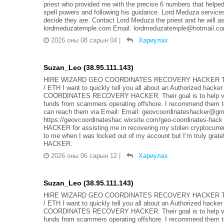
priest who provided me with the precise 6 numbers that helped
spell powers and following his guidance. Lord Meduza services 
decide they are. Contact Lord Meduza the priest and he will ass
lordmeduzatemple.com Email: lordmeduzatemple@hotmail.com
2026 оны 08 сарын 04
|
Хариулах
Suzan_Leo (38.95.111.143)
HIRE WIZARD GEO COORDINATES RECOVERY HACKER TO
/ ETH I want to quickly tell you all about an Authorized hack
COORDINATES RECOVERY HACKER. Their goal is to help victims
funds from scammers operating offshore. I recommend them to
can reach them via Email: Email: geovcoordinateshacker@gma
https://geovcoordinateshac.wixsite.com/geo-coordinate
HACKER for assisting me in recovering my stolen cryptocurre
to me when I was locked out of my account but I’m truly 
HACKER.
2026 оны 06 сарын 12
|
Хариулах
Suzan_Leo (38.95.111.143)
HIRE WIZARD GEO COORDINATES RECOVERY HACKER TO
/ ETH I want to quickly tell you all about an Authorized hack
COORDINATES RECOVERY HACKER. Their goal is to help victims
funds from scammers operating offshore. I recommend them to