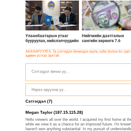
Улаанбаатарын утааг
Нийгмийн даатгалын
бууруулах, нийслэлчүүдийн
сангийн хөрөнгө 7.6
эрүүл мэндийг хамгаалах
тэрбум төгрөгөөр
төслийг “Чингис хаан
арвижлаа
АНХААРУУЛГА: Та сэтгэгдэл бичихдээ хууль зүйн болон ёс сурта
баялгийн сан нэгдэл” ХХК-
админ устгах эрхтэй.
тай хамтран хэрэгжүүлнэ
Сэтгэгдэл (7)
Megan Taylor (187.15.115.28)
Hello viewers all over the world, I acquired my first home at th
while we view it as a chance for an improved future. I'm known
haven't won anything substantial. In my pursuit of understandi