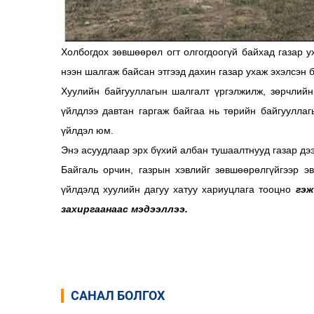
Холбогдох зөвшөөрөл огт олгогдоогүй байхад газар 
нээн шалгаж байсан этгээд дахин газар ухаж эхэлсэн 
Хуулийн байгууллагын шалгалт үргэлжилж, зөрчлийн
үйлдлээ давтан гаргаж байгаа нь төрийн байгуулла
үйлдэл юм.
Энэ асуудлаар эрх бүхий албан тушаалтнууд газар дээ
Байгаль орчин, газрын хэвлийг зөвшөөрөлгүйгээр э
үйлдэлд хуулийн дагуу хатуу хариуцлага тооцно
гэж
захиргаанаас мэдээллээ.
САНАЛ БОЛГОХ