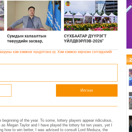
Сумдын халаалтын
СҮХБААТАР ДҮҮРЭГТ
төвүүдийн засвар,
ҮЙЛДВЭРЛЭВ-2026"
шинэчлэлийг бүрэн хийж,
ҮЗЭСГЭЛЭН ҮРГЭЛЖИЛЖ
хувийн хэвшил рүү
БАЙНА
хууны хэм хэмжээг хүндэтгэнэ үү. Хэм хэмжээ зөрчсөн сэтгэгдэлийг
менежментийг нь
2
шилжүүлсэн гэдгийг
онцоллоо
Илгээх
e beginning of the year. To some, lottery players appear ridiculous,
 as Megan Taylor and I have played the lottery for ten years, yet I
ng how to win better, I was advised to consult Lord Meduza, the