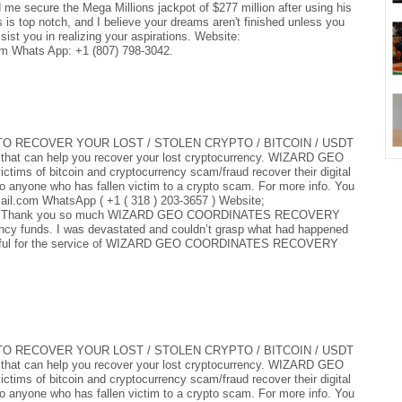
 me secure the Mega Millions jackpot of $277 million after using his
is top notch, and I believe your dreams aren't finished unless you
ist you in realizing your aspirations. Website:
 Whats App: +1 (807) 798-3042.
 RECOVER YOUR LOST / STOLEN CRYPTO / BITCOIN / USDT
er that can help you recover your lost cryptocurrency. WIZARD GEO
 of bitcoin and cryptocurrency scam/fraud recover their digital
 anyone who has fallen victim to a crypto scam. For more info. You
il.com WhatsApp ( +1 ( 318 ) 203-3657 ) Website;
s-hack Thank you so much WIZARD GEO COORDINATES RECOVERY
ncy funds. I was devastated and couldn’t grasp what had happened
grateful for the service of WIZARD GEO COORDINATES RECOVERY
 RECOVER YOUR LOST / STOLEN CRYPTO / BITCOIN / USDT
er that can help you recover your lost cryptocurrency. WIZARD GEO
 of bitcoin and cryptocurrency scam/fraud recover their digital
 anyone who has fallen victim to a crypto scam. For more info. You