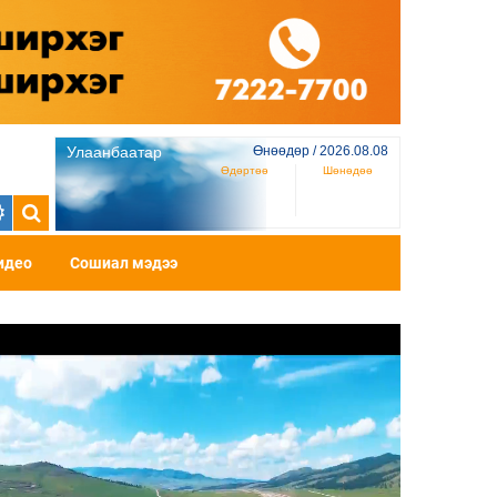
Улаанбаатар
Өнөөдөр / 2026.08.08
Өдөртөө
Шөнөдөө
идео
Сошиал мэдээ