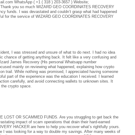
il.com WhatsApp ( +1 ( 318 ) 203-3657 ) Website;
s-hack Thank you so much WIZARD GEO COORDINATES RECOVERY
ncy funds. I was devastated and couldn’t grasp what had happened
grateful for the service of WIZARD GEO COORDINATES RECOVERY
ident, I was stressed and unsure of what to do next. I had no idea
c chance of getting anything back. It felt like a very confusing and
ss Wizard James Recovery (His personal Whatsapp number
cused mainly on reviewing what happened, explaining how crypto
ion trail. While nothing was promised, I appreciated having someone
ful part of the experience was the education I received. I learned
action carefully, and avoid connecting wallets to unknown sites. It
 the crypto space.
ST OR SCAMMED FUNDS. Are you struggling to get back the
astating impact of scam operations that drain their hard-earned
Y HACKER are here to help you recover what’s rightfully yours.
le I was looking for a way to double my savings. After many weeks of