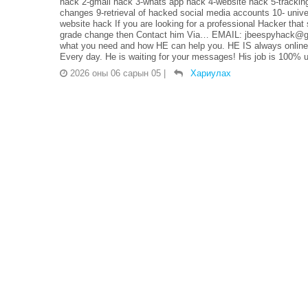
hack 2-gmail hack 3-whats app hack 4-website hack 5-tracking 
changes 9-retrieval of hacked social media accounts 10- unive
website hack If you are looking for a professional Hacker that
grade change then Contact him Via… EMAIL: jbeespyhack@gm
what you need and how HE can help you. HE IS always online. 
Every day. He is waiting for your messages! His job is 100% un
2026 оны 06 сарын 05
|
Хариулах