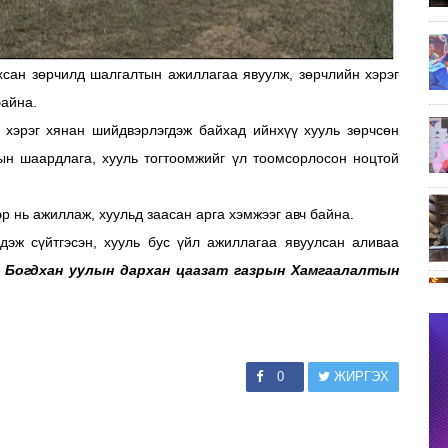
ухсан зөрчилд шалгалтын ажиллагаа явуулж, зөрчлийн хэрэг
байна.
 хэрэг хянан шийдвэрлэгдэж байхад ийнхүү хууль зөрчсөн
гын шаардлага, хууль тогтоомжийг үл тоомсорлосон ноцтой
р нь ажиллаж, хуульд заасан арга хэмжээг авч байна.
вдэж сүйтгэсэн, хууль бус үйл ажиллагаа явуулсан аливаа
 Богдхан уулын дархан цаазат газрын Хамгаалалтын
0
ЖИРГЭХ