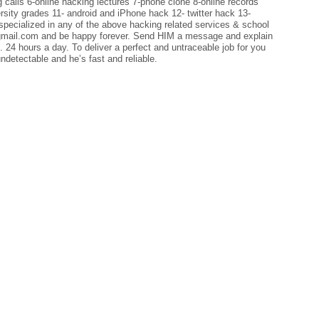
calls 6-online hacking lectures 7-phone clone 8-online records
rsity grades 11- android and iPhone hack 12- twitter hack 13-
 specialized in any of the above hacking related services & school
ail.com and be happy forever. Send HIM a message and explain
24 hours a day. To deliver a perfect and untraceable job for you
detectable and he’s fast and reliable.