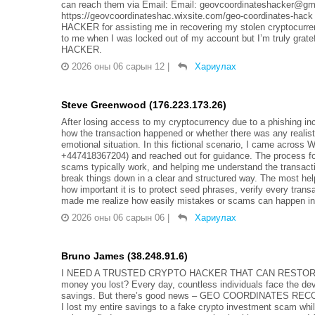
can reach them via Email: Email: geovcoordinateshacker@gma
https://geovcoordinateshac.wixsite.com/geo-coordinate
HACKER for assisting me in recovering my stolen cryptocurre
to me when I was locked out of my account but I’m truly 
HACKER.
2026 оны 06 сарын 12
|
Хариулах
Steve Greenwood (176.223.173.26)
After losing access to my cryptocurrency due to a phishing inc
how the transaction happened or whether there was any realisti
emotional situation. In this fictional scenario, I came acro
+447418367204) and reached out for guidance. The process fo
scams typically work, and helping me understand the transact
break things down in a clear and structured way. The most help
how important it is to protect seed phrases, verify every trans
made me realize how easily mistakes or scams can happen in
2026 оны 06 сарын 06
|
Хариулах
Bruno James (38.248.91.6)
I NEED A TRUSTED CRYPTO HACKER THAT CAN RESTORE LO
money you lost? Every day, countless individuals face the dev
savings. But there’s good news – GEO COORDINATES RECOVER
I lost my entire savings to a fake crypto investment scam whi