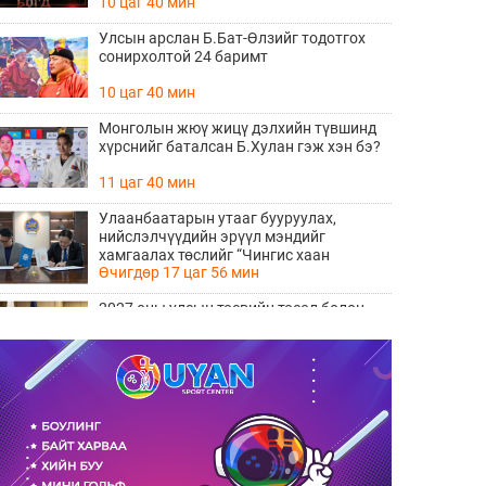
10 цаг 40 мин
Улсын арслан Б.Бат-Өлзийг тодотгох
сонирхолтой 24 баримт
10 цаг 40 мин
Монголын жюү жицү дэлхийн түвшинд
хүрснийг баталсан Б.Хулан гэж хэн бэ?
11 цаг 40 мин
Улаанбаатарын утааг бууруулах,
нийслэлчүүдийн эрүүл мэндийг
хамгаалах төслийг “Чингис хаан
Өчигдөр 17 цаг 56 мин
баялгийн сан нэгдэл” ХХК-тай хамтран
хэрэгжүүлнэ
2027 оны улсын төсвийн төсөл болон
2026 оны төсвийн тодотголын төслийн
олон нийтийн хэлэлцүүлэг боллоо
Өчигдөр 17 цаг 38 мин
Нийгмийн даатгалын сангийн хөрөнгө
7.6 тэрбум төгрөгөөр арвижлаа
Өчигдөр 17 цаг 18 мин