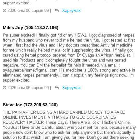
supper excited.
2026 оны 06 сарын 09
|
Хариулах
Miles Joy (105.118.37.196)
I'm super excited! I finally got rid of my HSV-1. I got diagnosed of herpes
from my husband who never told me he had the virus. I got tested at first
when I first had the virus and I My doctors prescribed Antiviral medicine
for me which really helped me a lot in suppressing the virus. I finally got
cured using herbal protocol ordered from Dr Oyagu an African herbalist. I
used his Products and it completely fought the virus and was tested
negative. You can DM the herbalist for help if needed. via email :
oyaguherbalhome@gmail.com His medicine is 100% strong and active in
eliminated herpes permanently. I can 't explain my feelings right now. I'm
supper excited.
2026 оны 06 сарын 09
|
Хариулах
Steve Ice (173.209.63.146)
THE PAIN AFTER LOSING A HARD EARNED MONEY TO A FAKE
ONLINE INVESTMENT. // THANKS TO GEO COORDINATES
RECOVERY HACKER These Days. There Are a lot of Hackers Online,
You Just Have to Be Careful about who you meet for help, because many
people now don't know who to ask for help anymore but there's actually a
solution to that which I am giving you for free, Don't go out there seeking