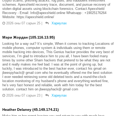
crypto scams, phishing attacks, rug pulls, and fraudulent investment
schemes. Apexshield recovery trace, document, and pursue recovery of
stolen digital assets using blockchain forensics. Contact Apexshield
Recovery - Email: Info@apexshield.online Whatsapp : +19025176264
Website: https://apexshield.online/
2026 оны 07 сарын 25
|
Хариулах
Мэри Жордан (105.116.13.95)
Looking for a way out? It’s simple, When it comes to tracking Locations of
mobile phones, computer system & individuals using them or remote
mobile hacking into devices, This Genius hacker provides the very best of
services, I’m glad to introduce him to you all, I have been fooled many
times by some other Sham hackers that pretend to be what they are not
and it really makes me feel bad. I was at the point of giving up, but
luckily, I was introduced to the best hacker ever, contact his gmail on
jbeespyhack@ gmail com who he eventually offered me the best solution
I ever needed retrieving some old deleted texts and a round-the-clock
location monitoring of my husband’s phone and everything worked fine,
he’s very fast honest and reliable, work with him today for the best
solution. contact him on jbeespyhack@ gmail com
2026 оны 07 сарын 23
|
Хариулах
Heather Delaney (45.149.174.21)
Make him or her regret leaving you and return to you with much love.