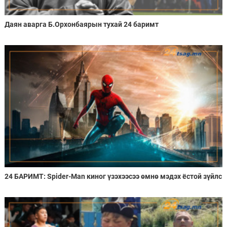
Даян аварга Б.Орхонбаярын тухай 24 баримт
24 БАРИМТ: Spider-Man киног үзэхээсээ өмнө мэдэх ёстой зүйлс