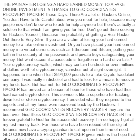
THE PAIN AFTER LOSING A HARD EARNED MONEY TO A FAKE
ONLINE INVESTMENT. // THANKS TO GEO COORDINATES
RECOVERY HACKER These Days. There Are a lot of Hackers Online,
You Just Have to Be Careful about who you meet for help, because many
people now don't know who to ask for help anymore but there's actually a
solution to that which I am giving you for free, Don't go out there seeking
for Hackers Yourself, Because the probability of getting a Real Hacker
Out there Is Very Slim .If you are a victim of losing your hard earned
money to a fake online investment. Or you have placed your hard-earned
money into virtual currencies such as Ethereum and Bitcoin, putting your
faith in the security of the passwords and private keys safeguarding your
money. But what occurs if a passcode is forgotten or a hard drive fails?
Your cryptocurrency wallet, which may contain hundreds or even millions
of dollars worth of cryptocurrency, vanishes out of sight overnight. It
happened to me when I lost $894,000 pounds to a fake Crypto fraudulent
company. I was really in disbelief and had to look for a means to recover
my funds back. But fear not, for GEO COORDINATES RECOVERY
HACKER has arrived as a beacon of hope for those who have had their
hard-earned crypto stolen. This service is like a superhero for tracking
down lost or stolen cryptocurrency. I provided what they required to the
experts and all my funds were recovered back by the Hackers. I
recommend GEO COORDINATES RECOVERY HACKER they are the
best ever, God Bless GEO COORDINATES RECOVERY HACKER I’m
forever grateful to God for the successful recovery. I’m so happy I got all
my lost money back. For those who have been robbed of their digital
fortunes now have a crypto guardian to call upon in their time of need.
GEO COORDINATES RECOVERY HACKER gives victims the hope that
all is not lost. You can also reach them on via Email: Email: