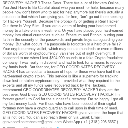
RECOVERY HACKER These Days. There Are a lot of Hackers Online,
You Just Have to Be Careful about who you meet for help, because many
people now don't know who to ask for help anymore but there's actually a
solution to that which I am giving you for free, Don't go out there seeking
for Hackers Yourself, Because the probability of getting a Real Hacker
Out there Is Very Slim .If you are a victim of losing your hard earned
money to a fake online investment. Or you have placed your hard-earned
money into virtual currencies such as Ethereum and Bitcoin, putting your
faith in the security of the passwords and private keys safeguarding your
money. But what occurs if a passcode is forgotten or a hard drive fails?
Your cryptocurrency wallet, which may contain hundreds or even millions
of dollars worth of cryptocurrency, vanishes out of sight overnight. It
happened to me when I lost $894,000 pounds to a fake Crypto fraudulent
company. I was really in disbelief and had to look for a means to recover
my funds back. But fear not, for GEO COORDINATES RECOVERY
HACKER has arrived as a beacon of hope for those who have had their
hard-earned crypto stolen. This service is like a superhero for tracking
down lost or stolen cryptocurrency. I provided what they required to the
experts and all my funds were recovered back by the Hackers. I
recommend GEO COORDINATES RECOVERY HACKER they are the
best ever, God Bless GEO COORDINATES RECOVERY HACKER I’m
forever grateful to God for the successful recovery. I’m so happy I got all
my lost money back. For those who have been robbed of their digital
fortunes now have a crypto guardian to call upon in their time of need.
GEO COORDINATES RECOVERY HACKER gives victims the hope that
all is not lost. You can also reach them on via Email: Email:
geovcoordinateshacker@gmail.com WhatsApp ( +1 ( 318 ) 203-3657 )