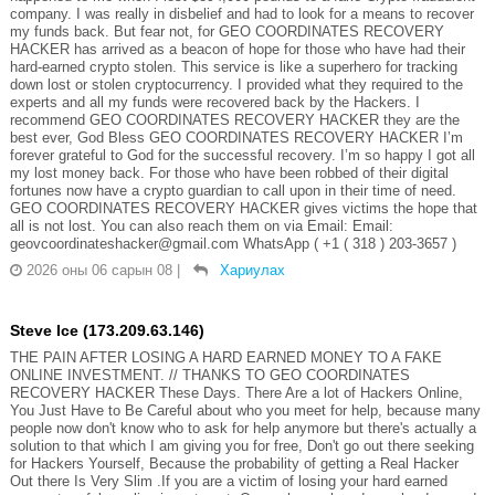
company. I was really in disbelief and had to look for a means to recover
my funds back. But fear not, for GEO COORDINATES RECOVERY
HACKER has arrived as a beacon of hope for those who have had their
hard-earned crypto stolen. This service is like a superhero for tracking
down lost or stolen cryptocurrency. I provided what they required to the
experts and all my funds were recovered back by the Hackers. I
recommend GEO COORDINATES RECOVERY HACKER they are the
best ever, God Bless GEO COORDINATES RECOVERY HACKER I’m
forever grateful to God for the successful recovery. I’m so happy I got all
my lost money back. For those who have been robbed of their digital
fortunes now have a crypto guardian to call upon in their time of need.
GEO COORDINATES RECOVERY HACKER gives victims the hope that
all is not lost. You can also reach them on via Email: Email:
geovcoordinateshacker@gmail.com WhatsApp ( +1 ( 318 ) 203-3657 )
2026 оны 06 сарын 08
|
Хариулах
Steve Ice (173.209.63.146)
THE PAIN AFTER LOSING A HARD EARNED MONEY TO A FAKE
ONLINE INVESTMENT. // THANKS TO GEO COORDINATES
RECOVERY HACKER These Days. There Are a lot of Hackers Online,
You Just Have to Be Careful about who you meet for help, because many
people now don't know who to ask for help anymore but there's actually a
solution to that which I am giving you for free, Don't go out there seeking
for Hackers Yourself, Because the probability of getting a Real Hacker
Out there Is Very Slim .If you are a victim of losing your hard earned