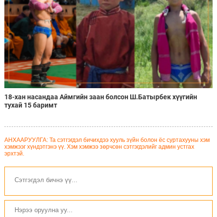
18-хан насандаа Аймгийн заан болсон Ш.Батырбек хүүгийн
тухай 15 баримт
АНХААРУУЛГА: Та сэтгэгдэл бичихдээ хууль зүйн болон ёс суртахууны хэм
хэмжээг хүндэтгэнэ үү. Хэм хэмжээ зөрчсөн сэтгэгдэлийг админ устгах
эрхтэй.