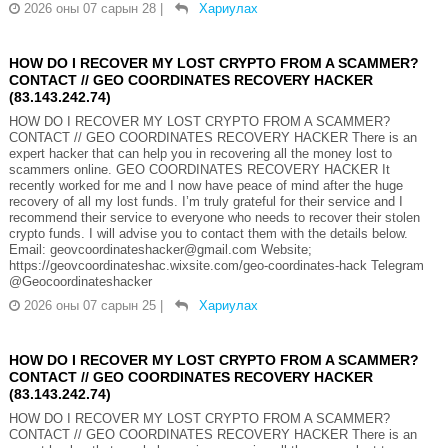
2026 оны 07 сарын 28
|
Хариулах
HOW DO I RECOVER MY LOST CRYPTO FROM A SCAMMER?
CONTACT // GEO COORDINATES RECOVERY HACKER
(83.143.242.74)
HOW DO I RECOVER MY LOST CRYPTO FROM A SCAMMER?
CONTACT // GEO COORDINATES RECOVERY HACKER There is an
expert hacker that can help you in recovering all the money lost to
scammers online. GEO COORDINATES RECOVERY HACKER It
recently worked for me and I now have peace of mind after the huge
recovery of all my lost funds. I’m truly grateful for their service and I
recommend their service to everyone who needs to recover their stolen
crypto funds. I will advise you to contact them with the details below.
Email: geovcoordinateshacker@gmail.com Website;
https://geovcoordinateshac.wixsite.com/geo-coordinates-hack Telegram
@Geocoordinateshacker
2026 оны 07 сарын 25
|
Хариулах
HOW DO I RECOVER MY LOST CRYPTO FROM A SCAMMER?
CONTACT // GEO COORDINATES RECOVERY HACKER
(83.143.242.74)
HOW DO I RECOVER MY LOST CRYPTO FROM A SCAMMER?
CONTACT // GEO COORDINATES RECOVERY HACKER There is an