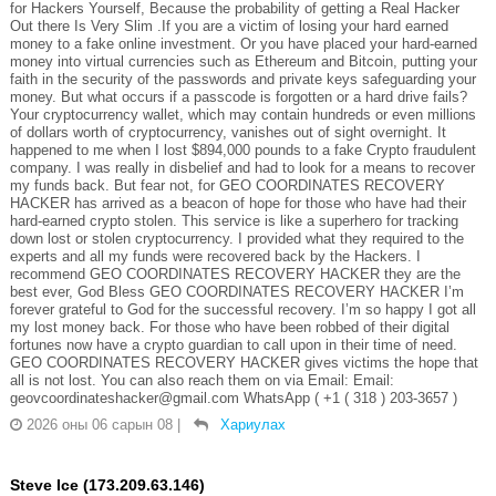
for Hackers Yourself, Because the probability of getting a Real Hacker
Out there Is Very Slim .If you are a victim of losing your hard earned
money to a fake online investment. Or you have placed your hard-earned
money into virtual currencies such as Ethereum and Bitcoin, putting your
faith in the security of the passwords and private keys safeguarding your
money. But what occurs if a passcode is forgotten or a hard drive fails?
Your cryptocurrency wallet, which may contain hundreds or even millions
of dollars worth of cryptocurrency, vanishes out of sight overnight. It
happened to me when I lost $894,000 pounds to a fake Crypto fraudulent
company. I was really in disbelief and had to look for a means to recover
my funds back. But fear not, for GEO COORDINATES RECOVERY
HACKER has arrived as a beacon of hope for those who have had their
hard-earned crypto stolen. This service is like a superhero for tracking
down lost or stolen cryptocurrency. I provided what they required to the
experts and all my funds were recovered back by the Hackers. I
recommend GEO COORDINATES RECOVERY HACKER they are the
best ever, God Bless GEO COORDINATES RECOVERY HACKER I’m
forever grateful to God for the successful recovery. I’m so happy I got all
my lost money back. For those who have been robbed of their digital
fortunes now have a crypto guardian to call upon in their time of need.
GEO COORDINATES RECOVERY HACKER gives victims the hope that
all is not lost. You can also reach them on via Email: Email:
geovcoordinateshacker@gmail.com WhatsApp ( +1 ( 318 ) 203-3657 )
2026 оны 06 сарын 08
|
Хариулах
Steve Ice (173.209.63.146)