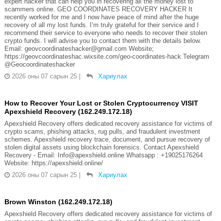
expert hacker that can help you in recovering all the money lost to
scammers online. GEO COORDINATES RECOVERY HACKER It
recently worked for me and I now have peace of mind after the huge
recovery of all my lost funds. I’m truly grateful for their service and I
recommend their service to everyone who needs to recover their stolen
crypto funds. I will advise you to contact them with the details below.
Email: geovcoordinateshacker@gmail.com Website;
https://geovcoordinateshac.wixsite.com/geo-coordinates-hack Telegram
@Geocoordinateshacker
2026 оны 07 сарын 25
|
Хариулах
How to Recover Your Lost or Stolen Cryptocurrency VISIT
Apexshield Recovery (162.249.172.18)
Apexshield Recovery offers dedicated recovery assistance for victims of
crypto scams, phishing attacks, rug pulls, and fraudulent investment
schemes. Apexshield recovery trace, document, and pursue recovery of
stolen digital assets using blockchain forensics. Contact Apexshield
Recovery - Email: Info@apexshield.online Whatsapp : +19025176264
Website: https://apexshield.online/
2026 оны 07 сарын 25
|
Хариулах
Brown Winston (162.249.172.18)
Apexshield Recovery offers dedicated recovery assistance for victims of