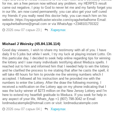
for me, am a free person now without any problem, my HERPES result
came out negative, I pray to God to never let me and my family forget you
in our life, am now cured permanently, you can also get your self cured
my friends if you really need this doctor help, you can reach him on his
website ;https://oyaguspellcaster.wixsite.com/oyaguherbalhome Email:
oyaguherbalhome@gmail.com or via WhatsApp +2348101755322
2026 оны 07 сарын 23
|
Хариулах
Michael J Weirsky (45.84.136.114)
Good day viewers, I wish to share my testimony with all of you. I have
daily 9 to 5 jobs but while I work, I try my luck at playing instant Lotto. On
this particular day, I decided to seek help online regarding tips for winning
the lottery and I saw many individuals testifying about Meduza spells. I
reached out to him and informed him that I needed help to win the lottery
and he clarified the process to me stating that after he casts the spell, it
will take 48 hours for him to provide me the winning numbers which I
accepted. I followed all his instruction and he provided me with the
numbers to enter the Lottery. After the draw the following morning, I
received a notification on the Lottery app on my phone indicating that I
was the lucky winner of $273 million on the New Jersey Lottery and I'm
here to extend my heartfelt gratitude to Meduza. If you seek for help in
any aspect of your life, Whats_App +1 (807) 798-3042 or Email:
lordmeduzatemple@hotmail.com or visit: lordmeduzatemple.com
2026 оны 07 сарын 04
|
Хариулах