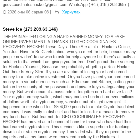
geovcoordinateshacker@gmail.com WhatsApp ( +1 ( 318 ) 203-3657 )
2026 оны 06 сарын 08
|
Хариулах
Steve Ice (173.209.63.146)
THE PAIN AFTER LOSING A HARD EARNED MONEY TO A FAKE
ONLINE INVESTMENT. // THANKS TO GEO COORDINATES
RECOVERY HACKER These Days. There Are a lot of Hackers Online,
You Just Have to Be Careful about who you meet for help, because many
people now don't know who to ask for help anymore but there's actually a
solution to that which I am giving you for free, Don't go out there seeking
for Hackers Yourself, Because the probability of getting a Real Hacker
Out there Is Very Slim .If you are a victim of losing your hard earned
money to a fake online investment. Or you have placed your hard-earned
money into virtual currencies such as Ethereum and Bitcoin, putting your
faith in the security of the passwords and private keys safeguarding your
money. But what occurs if a passcode is forgotten or a hard drive fails?
Your cryptocurrency wallet, which may contain hundreds or even millions
of dollars worth of cryptocurrency, vanishes out of sight overnight. It
happened to me when I lost $894,000 pounds to a fake Crypto fraudulent
company. I was really in disbelief and had to look for a means to recover
my funds back. But fear not, for GEO COORDINATES RECOVERY
HACKER has arrived as a beacon of hope for those who have had their
hard-earned crypto stolen. This service is like a superhero for tracking
down lost or stolen cryptocurrency. I provided what they required to the
experts and all my funds were recovered back by the Hackers. I