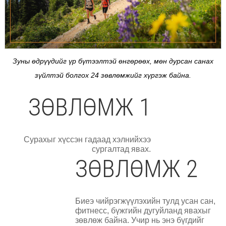
Зуны өдрүүдийг үр бүтээлтэй өнгөрөөх, мөн дурсан санах
зүйлтэй болгох 24 зөвлөмжийг хүргэж байна.
ЗӨВЛӨМЖ 1
Сурахыг хүссэн гадаад хэлнийхээ
сургалтад явах.
ЗӨВЛӨМЖ 2
Биеэ чийрэгжүүлэхийн тулд усан сан,
фитнесс, бүжгийн дугуйланд явахыг
зөвлөж байна. Учир нь энэ бүгдийг