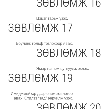
ЗӨВЛӨМЖ 16
Цэцэг тарьж үзэх.
ЗӨВЛӨМЖ 17
Боулинг, гольф тоглохоор явах.
ЗӨВЛӨМЖ 18
Ямар нэг юм цуглуулж эхлэх.
ЗӨВЛӨМЖ 19
Имиджмейкэр дээр очиж зөвлөгөө
авах. Стилээ “зад” өөрчилж үзэх.
ЗӨВЛӨМЖ 20