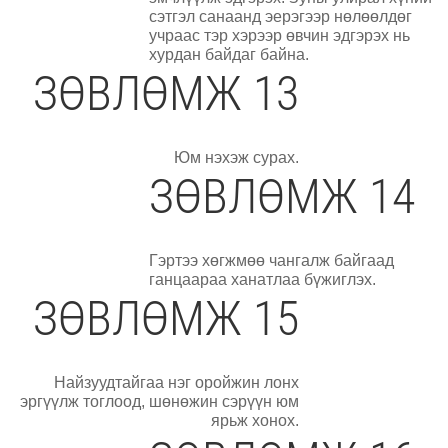
сэтгэл санаанд эерэгээр нөлөөлдөг
учраас тэр хэрээр өвчин эдгэрэх нь
хурдан байдаг байна.
ЗӨВЛӨМЖ 13
Юм нэхэж сурах.
ЗӨВЛӨМЖ 14
Гэртээ хөгжмөө чангалж байгаад
ганцаараа ханатлаа бүжиглэх.
ЗӨВЛӨМЖ 15
Найзуудтайгаа нэг оройжин лонх
эргүүлж тоглоод, шөнөжин сэрүүн юм
ярьж хонох.