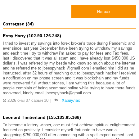
Илгээх
Сэтгэгдэл (34)
Ermy Harry (102.90.126.248)
I tried to invest my savings into forex broker’s trade during Pandemic and
ever since last year December have been trying to withdraw my savings
and each time i try to withdraw i’m asked to pay for fees and Tax fees,
last i discovered that it was all scam and i have already lost $450,000 US
dollar’s. I was referred by my bestie who know so much about the internet
and he referred me to jbeespyhack @gmail com i emailed him i did as he
instructed, after 32 hours of reaching out to jbeespyhack hacker i received
a notification on my phone screen and it was blockchain and my funds
were recovered full without stories, i am writing this because a lot of
people complain of being scammed online while trying to have there funds
recovered, kindly email jbeespyhack@gmail.com
2026 оны 07 сарын 30
|
Хариулах
Leonard Timberland (155.133.65.168)
To become a lottery winner, one must first achieve spiritual enlightenment
focused on positivity. I consider myself fortunate to have won a
staggering $750,000,000 after connecting with a spell expert named Lord