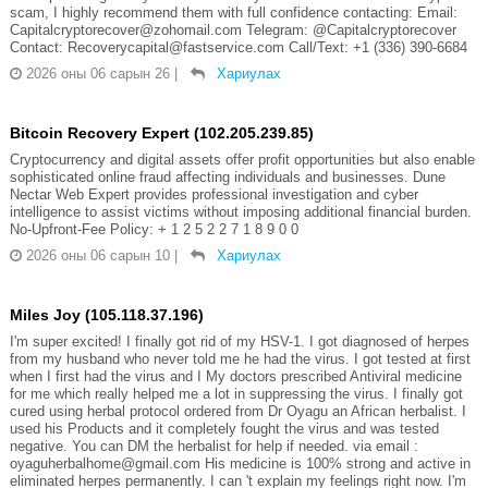
scam, I highly recommend them with full confidence contacting: Email:
Capitalcryptorecover@zohomail.com Telegram: @Capitalcryptorecover
Contact: Recoverycapital@fastservice.com Call/Text: +1 (336) 390-6684
2026 оны 06 сарын 26
|
Хариулах
Bitcoin Recovery Expert (102.205.239.85)
Cryptocurrency and digital assets offer profit opportunities but also enable
sophisticated online fraud affecting individuals and businesses. Dune
Nectar Web Expert provides professional investigation and cyber
intelligence to assist victims without imposing additional financial burden.
No-Upfront-Fee Policy: + 1 2 5 2 2 7 1 8 9 0 0
2026 оны 06 сарын 10
|
Хариулах
Miles Joy (105.118.37.196)
I'm super excited! I finally got rid of my HSV-1. I got diagnosed of herpes
from my husband who never told me he had the virus. I got tested at first
when I first had the virus and I My doctors prescribed Antiviral medicine
for me which really helped me a lot in suppressing the virus. I finally got
cured using herbal protocol ordered from Dr Oyagu an African herbalist. I
used his Products and it completely fought the virus and was tested
negative. You can DM the herbalist for help if needed. via email :
oyaguherbalhome@gmail.com His medicine is 100% strong and active in
eliminated herpes permanently. I can 't explain my feelings right now. I'm