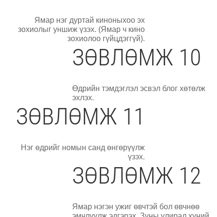
Ямар нэг дуртай киноныхоо эх
зохиолыг уншиж үзэх. (Ямар ч кино
зохиолоо гүйцдэггүй).
ЗӨВЛӨМЖ 10
Өдрийн тэмдэглэл эсвэл блог хөтөлж
эхлэх.
ЗӨВЛӨМЖ 11
Нэг өдрийг номын санд өнгөрүүлж
үзэх.
ЗӨВЛӨМЖ 12
Ямар нэгэн ужиг өвчтэй бол өвчнөө
эмчлүүлж эдгэрэх. Зуны улирал хүний