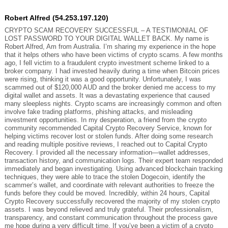
Robert Alfred (54.253.197.120)
CRYPTO SCAM RECOVERY SUCCESSFUL – A TESTIMONIAL OF
LOST PASSWORD TO YOUR DIGITAL WALLET BACK. My name is
Robert Alfred, Am from Australia. I’m sharing my experience in the hope
that it helps others who have been victims of crypto scams. A few months
ago, I fell victim to a fraudulent crypto investment scheme linked to a
broker company. I had invested heavily during a time when Bitcoin prices
were rising, thinking it was a good opportunity. Unfortunately, I was
scammed out of $120,000 AUD and the broker denied me access to my
digital wallet and assets. It was a devastating experience that caused
many sleepless nights. Crypto scams are increasingly common and often
involve fake trading platforms, phishing attacks, and misleading
investment opportunities. In my desperation, a friend from the crypto
community recommended Capital Crypto Recovery Service, known for
helping victims recover lost or stolen funds. After doing some research
and reading multiple positive reviews, I reached out to Capital Crypto
Recovery. I provided all the necessary information—wallet addresses,
transaction history, and communication logs. Their expert team responded
immediately and began investigating. Using advanced blockchain tracking
techniques, they were able to trace the stolen Dogecoin, identify the
scammer’s wallet, and coordinate with relevant authorities to freeze the
funds before they could be moved. Incredibly, within 24 hours, Capital
Crypto Recovery successfully recovered the majority of my stolen crypto
assets. I was beyond relieved and truly grateful. Their professionalism,
transparency, and constant communication throughout the process gave
me hope during a very difficult time. If you’ve been a victim of a crypto