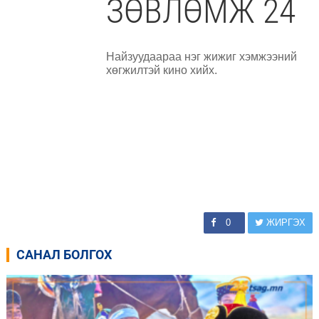
ЗӨВЛӨМЖ 24
Найзуудаараа нэг жижиг хэмжээний
хөгжилтэй кино хийх.
0
ЖИРГЭХ
САНАЛ БОЛГОХ