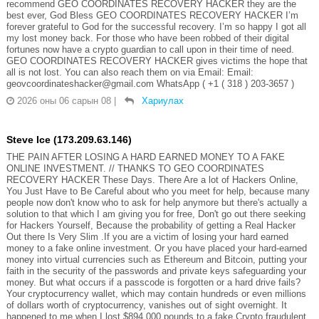
recommend GEO COORDINATES RECOVERY HACKER they are the
best ever, God Bless GEO COORDINATES RECOVERY HACKER I’m
forever grateful to God for the successful recovery. I’m so happy I got all
my lost money back. For those who have been robbed of their digital
fortunes now have a crypto guardian to call upon in their time of need.
GEO COORDINATES RECOVERY HACKER gives victims the hope that
all is not lost. You can also reach them on via Email: Email:
geovcoordinateshacker@gmail.com WhatsApp ( +1 ( 318 ) 203-3657 )
2026 оны 06 сарын 08
|
Хариулах
Steve Ice (173.209.63.146)
THE PAIN AFTER LOSING A HARD EARNED MONEY TO A FAKE
ONLINE INVESTMENT. // THANKS TO GEO COORDINATES
RECOVERY HACKER These Days. There Are a lot of Hackers Online,
You Just Have to Be Careful about who you meet for help, because many
people now don't know who to ask for help anymore but there's actually a
solution to that which I am giving you for free, Don't go out there seeking
for Hackers Yourself, Because the probability of getting a Real Hacker
Out there Is Very Slim .If you are a victim of losing your hard earned
money to a fake online investment. Or you have placed your hard-earned
money into virtual currencies such as Ethereum and Bitcoin, putting your
faith in the security of the passwords and private keys safeguarding your
money. But what occurs if a passcode is forgotten or a hard drive fails?
Your cryptocurrency wallet, which may contain hundreds or even millions
of dollars worth of cryptocurrency, vanishes out of sight overnight. It
happened to me when I lost $894,000 pounds to a fake Crypto fraudulent