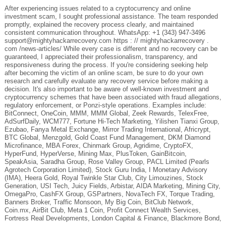
After experiencing issues related to a cryptocurrency and online
investment scam, I sought professional assistance. The team responded
promptly, explained the recovery process clearly, and maintained
consistent communication throughout. WhatsApp: +1 (343) 947-3496
support@mightyhackarrecovery.com https : // mightyhackarrecovery .
com /news-articles/ While every case is different and no recovery can be
guaranteed, I appreciated their professionalism, transparency, and
responsiveness during the process. If you're considering seeking help
after becoming the victim of an online scam, be sure to do your own
research and carefully evaluate any recovery service before making a
decision. It's also important to be aware of well-known investment and
cryptocurrency schemes that have been associated with fraud allegations,
regulatory enforcement, or Ponzi-style operations. Examples include:
BitConnect, OneCoin, MMM, MMM Global, Zeek Rewards, TelexFree,
AdSurfDaily, WCM777, Fortune Hi-Tech Marketing, Yilishen Tianxi Group,
Ezubao, Fanya Metal Exchange, Mirror Trading International, Africrypt,
BTC Global, Menzgold, Gold Coast Fund Management, DKM Diamond
Microfinance, MBA Forex, Chinmark Group, Agridime, CryptoFX,
HyperFund, HyperVerse, Mining Max, PlusToken, GainBitcoin,
SpeakAsia, Saradha Group, Rose Valley Group, PACL Limited (Pearls
Agrotech Corporation Limited), Stock Guru India, I Monetary Advisory
(IMA), Heera Gold, Royal Twinkle Star Club, City Limouzines, Stock
Generation, USI Tech, Juicy Fields, Arbistar, AIDA Marketing, Mining City,
OmegaPro, CashFX Group, GSPartners, NovaTech FX, Torque Trading,
Banners Broker, Traffic Monsoon, My Big Coin, BitClub Network,
Coin.mx, AirBit Club, Meta 1 Coin, Profit Connect Wealth Services,
Fortress Real Developments, London Capital & Finance, Blackmore Bond,