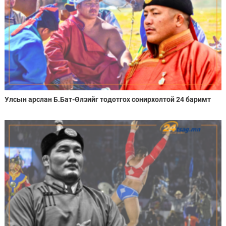
Улсын арслан Б.Бат-Өлзийг тодотгох сонирхолтой 24 баримт