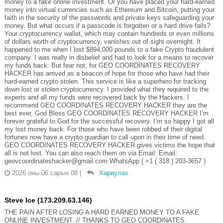
money to a fake online investment. Or you have placed your hard-earned
money into virtual currencies such as Ethereum and Bitcoin, putting your
faith in the security of the passwords and private keys safeguarding your
money. But what occurs if a passcode is forgotten or a hard drive fails?
Your cryptocurrency wallet, which may contain hundreds or even millions
of dollars worth of cryptocurrency, vanishes out of sight overnight. It
happened to me when I lost $894,000 pounds to a fake Crypto fraudulent
company. I was really in disbelief and had to look for a means to recover
my funds back. But fear not, for GEO COORDINATES RECOVERY
HACKER has arrived as a beacon of hope for those who have had their
hard-earned crypto stolen. This service is like a superhero for tracking
down lost or stolen cryptocurrency. I provided what they required to the
experts and all my funds were recovered back by the Hackers. I
recommend GEO COORDINATES RECOVERY HACKER they are the
best ever, God Bless GEO COORDINATES RECOVERY HACKER I’m
forever grateful to God for the successful recovery. I’m so happy I got all
my lost money back. For those who have been robbed of their digital
fortunes now have a crypto guardian to call upon in their time of need.
GEO COORDINATES RECOVERY HACKER gives victims the hope that
all is not lost. You can also reach them on via Email: Email:
geovcoordinateshacker@gmail.com WhatsApp ( +1 ( 318 ) 203-3657 )
2026 оны 06 сарын 08
|
Хариулах
Steve Ice (173.209.63.146)
THE PAIN AFTER LOSING A HARD EARNED MONEY TO A FAKE
ONLINE INVESTMENT. // THANKS TO GEO COORDINATES