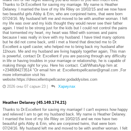
Thanks to Dr.Excellent for saving my marriage. My name is Heather
Delaney. I married the love of my life Riley on 10/02/15 and we now have
two beautiful girls Abby & Erin, who are conjoined twins, that were born
07/24/16. My husband left me and moved to be with another woman. I felt
my life was over and my kids thought they would never see their father
again. I tried to be strong just for the kids but I could not control the pains
that tormented my heart, my heart was filled with sorrows and pains
because I was really in love with my husband. I have tried many options
but he did not come back, until i met a friend that directed me to Dr.
Excellent a spell caster, who helped me to bring back my husband after
11hours. Me and my husband are living happily together again, This man
is powerful, contact Dr. Excellent if you are passing through any difficulty
in life or having troubles in your marriage or relationship, he is capable of
making things right for you. Here his contact. Call/WhatsApp him at:
+2348084273514 "Or email him at: Excellentspellcaster@gmail.com ,For
more information visit his
website:https://drexcellentspellcaster.godaddysites.com
2026 оны 07 сарын 23
|
Хариулах
Heather Delaney (45.149.174.21)
Thanks to Dr.Excellent for saving my marriage! I can't express how happy
and relieved I am to get my husband back. My name is Heather Delaney.
I married the love of my life Riley on 10/02/15 and we now have two
beautiful girls Abby & Erin, who are conjoined twins, that were born
07/24/16. My husband left me and moved to be with another woman. I felt