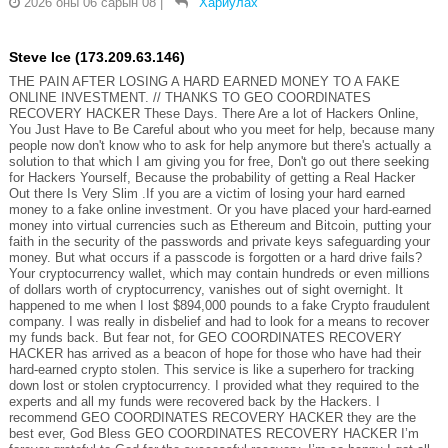
2026 оны 06 сарын 08
|
Хариулах
Steve Ice (173.209.63.146)
THE PAIN AFTER LOSING A HARD EARNED MONEY TO A FAKE
ONLINE INVESTMENT. // THANKS TO GEO COORDINATES
RECOVERY HACKER These Days. There Are a lot of Hackers Online,
You Just Have to Be Careful about who you meet for help, because many
people now don't know who to ask for help anymore but there's actually a
solution to that which I am giving you for free, Don't go out there seeking
for Hackers Yourself, Because the probability of getting a Real Hacker
Out there Is Very Slim .If you are a victim of losing your hard earned
money to a fake online investment. Or you have placed your hard-earned
money into virtual currencies such as Ethereum and Bitcoin, putting your
faith in the security of the passwords and private keys safeguarding your
money. But what occurs if a passcode is forgotten or a hard drive fails?
Your cryptocurrency wallet, which may contain hundreds or even millions
of dollars worth of cryptocurrency, vanishes out of sight overnight. It
happened to me when I lost $894,000 pounds to a fake Crypto fraudulent
company. I was really in disbelief and had to look for a means to recover
my funds back. But fear not, for GEO COORDINATES RECOVERY
HACKER has arrived as a beacon of hope for those who have had their
hard-earned crypto stolen. This service is like a superhero for tracking
down lost or stolen cryptocurrency. I provided what they required to the
experts and all my funds were recovered back by the Hackers. I
recommend GEO COORDINATES RECOVERY HACKER they are the
best ever, God Bless GEO COORDINATES RECOVERY HACKER I’m