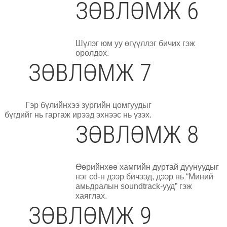
ЗӨВЛӨМЖ 6
Шүлэг юм уу өгүүллэг бичих гэж
оролдох.
ЗӨВЛӨМЖ 7
Гэр бүлийнхээ зургийн цомгуудыг
бүгдийг нь гаргаж ирээд эхнээс нь үзэх.
ЗӨВЛӨМЖ 8
Өөрийнхөө хамгийн дуртай дуунуудыг
нэг cd-н дээр бичээд, дээр нь “Миний
амьдралын soundtrack-ууд” гэж
хаяглах.
ЗӨВЛӨМЖ 9