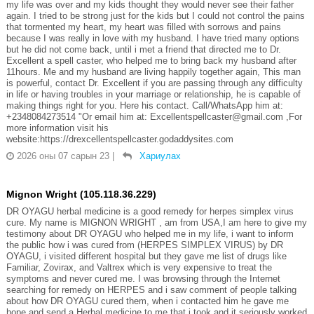
my life was over and my kids thought they would never see their father
again. I tried to be strong just for the kids but I could not control the pains
that tormented my heart, my heart was filled with sorrows and pains
because I was really in love with my husband. I have tried many options
but he did not come back, until i met a friend that directed me to Dr.
Excellent a spell caster, who helped me to bring back my husband after
11hours. Me and my husband are living happily together again, This man
is powerful, contact Dr. Excellent if you are passing through any difficulty
in life or having troubles in your marriage or relationship, he is capable of
making things right for you. Here his contact. Call/WhatsApp him at:
+2348084273514 "Or email him at: Excellentspellcaster@gmail.com ,For
more information visit his
website:https://drexcellentspellcaster.godaddysites.com
2026 оны 07 сарын 23
|
Хариулах
Mignon Wright (105.118.36.229)
DR OYAGU herbal medicine is a good remedy for herpes simplex virus
cure. My name is MIGNON WRIGHT , am from USA,I am here to give my
testimony about DR OYAGU who helped me in my life, i want to inform
the public how i was cured from (HERPES SIMPLEX VIRUS) by DR
OYAGU, i visited different hospital but they gave me list of drugs like
Familiar, Zovirax, and Valtrex which is very expensive to treat the
symptoms and never cured me. I was browsing through the Internet
searching for remedy on HERPES and i saw comment of people talking
about how DR OYAGU cured them, when i contacted him he gave me
hope and send a Herbal medicine to me that i took and it seriously worked