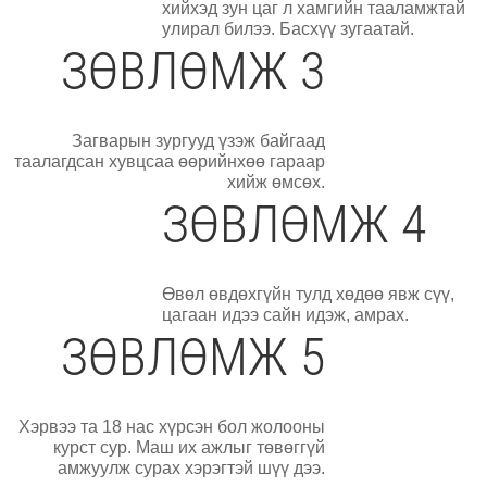
хийхэд зун цаг л хамгийн тааламжтай
улирал билээ. Басхүү зугаатай.
ЗӨВЛӨМЖ 3
Загварын зургууд үзэж байгаад
таалагдсан хувцсаа өөрийнхөө гараар
хийж өмсөх.
ЗӨВЛӨМЖ 4
Өвөл өвдөхгүйн тулд хөдөө явж сүү,
цагаан идээ сайн идэж, амрах.
ЗӨВЛӨМЖ 5
Хэрвээ та 18 нас хүрсэн бол жолооны
курст сур. Маш их ажлыг төвөггүй
амжуулж сурах хэрэгтэй шүү дээ.