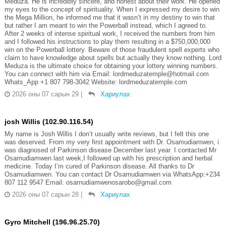
Meduza. He is incredibly sincere, and honest about their work. He opened
my eyes to the concept of spirituality. When I expressed my desire to win
the Mega Million, he informed me that it wasn’t in my destiny to win that
but rather I am meant to win the Powerball instead, which I agreed to.
After 2 weeks of intense spiritual work, I received the numbers from him
and I followed his instructions to play them resulting in a $750,000,000
win on the Powerball lottery. Beware of those fraudulent spell experts who
claim to have knowledge about spells but actually they know nothing. Lord
Meduza is the ultimate choice for obtaining your lottery winning numbers.
You can connect with him via Email: lordmeduzatemple@hotmail.com
Whats_App +1 807 798-3042 Website: lordmeduzatemple.com
2026 оны 07 сарын 29
|
Хариулах
josh Willis (102.90.116.54)
My name is Josh Willis I don’t usually write reviews, but I felt this one
was deserved. From my very first appointment with Dr. Osamudiamwen, i
was diagnosed of Parkinson disease December last year. I contacted Mr
Osamudiamwen last week,I followed up with his prescription and herbal
medicine. Today I’m cured of Parkinson disease. All thanks to Dr
Osamudiamwen. You can contact Dr Osamudiamwen via WhatsApp:+234
807 112 9547 Email: osamudiamwenosarobo@gmail.com
2026 оны 07 сарын 28
|
Хариулах
Gyro Mitchell (196.96.25.70)